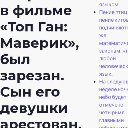
языком.
в фильме
Пение птиц
пение кито
«Топ Ган:
подчиняют
же
Маверик»,
математич
законам, чт
был
любой
человечес
зарезан.
язык.
На следую
Сын его
неделе ноч
небо будет
девушки
отмечено
четырьмя
арестован.
главными
небесными