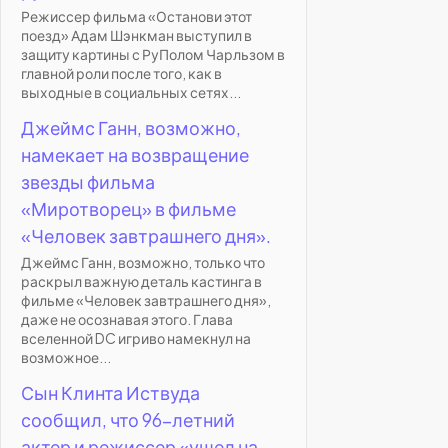
Режиссер фильма «Останови этот
поезд» Адам Шэнкман выступил в
защиту картины с РуПолом Чарльзом в
главной роли после того, как в
выходные в социальных сетях...
Джеймс Ганн, возможно,
намекает на возвращение
звезды фильма
«Миротворец» в фильме
«Человек завтрашнего дня».
Джеймс Ганн, возможно, только что
раскрыл важную деталь кастинга в
фильме «Человек завтрашнего дня»,
даже не осознавая этого. Глава
вселенной DC игриво намекнул на
возможное...
Сын Клинта Иствуда
сообщил, что 96-летний
актер и режиссер «ушел на