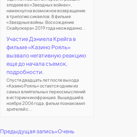
злодеев во «Звездных войнах»,
намекнул на возможное возвращение
в трилогию сиквелов. В фильме
«Звездные войны: Восхождение
Скайуокера» 2019 года неожиданно...
Участие Дэниела Крейга в
фильме «Казино Рояль»
вызвало негативную реакцию
еще до начала съемок,
подробности.
Спустя двадцать лет после выхода
«Казино Рояль» остается одним из
самых влиятельных переосмыслений
в истории кинофраншиз. Вышедший в
ноябре 2006 года, фильм познакомил
зрителей с...
Навигация
Предыдущая запись
«Очень