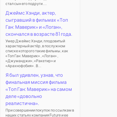
стал сын его подруги....
Джеймс Хэнди, актер,
сыгравший в фильмах «Топ
Ган: Маверик» и «Логан»,
скончался в возрасте 81 года.
Умер Джеймс Хэнди, плодовитый
характерный актёр, в послужном
списке которого такие фильмы, как
«Топ Ган: Маверик» , «Логан» ,
«Джуманджи», «Ракетир» и
«Арахнофобия» . В...
Я был удивлен, узнав, что
финальная миссия фильма
«Топ Ган: Маверик» на самом
деле «довольно
реалистична».
При совершении покупок по ссылкам в
наших статьях компания Future и ее