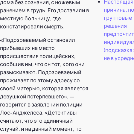
Настоящая
дома без сознания, с ножевым
причина, п
ранением в грудь. Его доставили в
групповые
местную больницу, где
решения
констатировали смерть.
предпочти
«Подозреваемый остановил
индивидуа
прибывших на место
(подсказка
происшествия полицейских,
не в усредн
сообщив им, что он тот, кого они
разыскивают. Подозреваемый
проживает по этому адресу со
своей матерью, которая является
девушкой потерпевшего», —
говорится в заявлении полиции
Лос-Анджелеса. «Детективы
считают, что это единичный
случай, и на данный момент, по