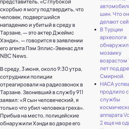
представитель. «С глубокой
автомобил
скорбью я могу подтвердить, что
шин. Что о
человек, подвергшийся
делают сей
нападению и убитый в среду в
В Турции
Тарзане, — это актер Джеймс
археологи
Хэнди», — говорится в заявлении
обнаружил
его агента Пэм Эллис-Эвенас для
мозаику
NBC News.
возрастом
лет под др
В среду, 3 июня, около 9:30 утра,
Смирной.
сотрудники полиции
НАСА успе
отреагировали на радиозвонок в
продлило 
Тарзане. Звонивший в службу 911
службы
заявил: «Я сын человеческий, я
космическ
только что убил человека греха».
аппарата V
Прибыв на место, полицейские
2 еще на од
обнаружили Хэнди во дворе его