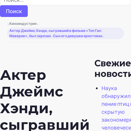
›
›
Киноиндустрия
Актер Джеймс Хэнди, сыгравший в фильме «Топ Ган:
Маверик», был зарезан. Сын его девушки арестован.
Свежие
Актер
новост
Джеймс
Наука
обнаружила
Хэнди,
пение птиц
скрытую
закономерн
сыгравший
человечес