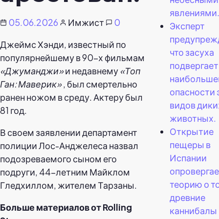
явлениями
05.06.2026
Имжист
0
Эксперт
предупреж
Джеймс Хэнди, известный по
что засуха
популярнейшему в 90-х фильмам
подвергает
«Джуманджи»
и недавнему
«Топ
наибольше
Ган: Маверик»
, был смертельно
опасности 
ранен ножом в среду. Актеру был
видов дики
81 год.
животных.
Открытие
В своем заявлении департамент
пещеры в
полиции Лос-Анджелеса назвал
Испании
подозреваемого сыном его
опровергае
подруги, 44-летним Майклом
теорию о то
Гледхиллом, жителем Тарзаны.
древние
Больше материалов от Rolling
каннибалы