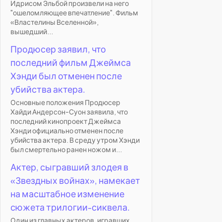
Идрисом Эльбой произвели на него
"ошеломляющее впечатление". Фильм
«Властелины Вселенной»,
вышедший...
Продюсер заявил, что
последний фильм Джеймса
Хэнди был отменен после
убийства актера.
Основные положения Продюсер
Хайди Андерсон-Суон заявила, что
последний кинопроект Джеймса
Хэнди официально отменен после
убийства актера. В среду утром Хэнди
был смертельно ранен ножом и...
Актер, сыгравший злодея в
«Звездных войнах», намекает
на масштабное изменение
сюжета трилогии-сиквела.
Один из главных актеров, игравших