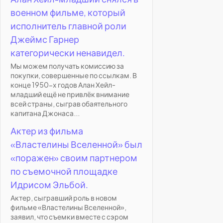
военном фильме, который
исполнитель главной роли
Джеймс Гарнер
категорически ненавидел.
Мы можем получать комиссию за
покупки, совершенные по ссылкам. В
конце 1950-х годов Алан Хейл-
младший ещё не привлёк внимание
всей страны, сыграв обаятельного
капитана Джонаса...
Актер из фильма
«Властелины Вселенной» был
«поражен» своим партнером
по съемочной площадке
Идрисом Эльбой.
Актер, сыгравший роль в новом
фильме «Властелины Вселенной»,
заявил, что съемки вместе с сэром