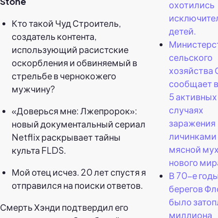
Stone
охотились
исключител
Кто такой Чуд Строитель,
детей.
создатель контента,
Министерс
использующий расистские
сельского
оскорбления и обвиняемый в
хозяйства
стрельбе в чернокожего
сообщает в
мужчину?
5 активных
случаях
«Доверься мне: Лжепророк»:
заражения
новый документальный сериал
личинками
Netflix раскрывает тайны
мясной му
культа FLDS.
нового мир
Мой отец исчез. 20 лет спустя я
В 70-е годы
отправился на поиски ответов.
берегов Ф
было затоп
Смерть Хэнди подтвердил его
миллиона