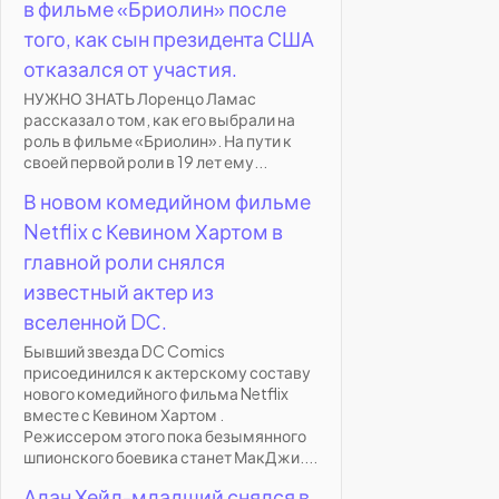
в фильме «Бриолин» после
того, как сын президента США
отказался от участия.
НУЖНО ЗНАТЬ Лоренцо Ламас
рассказал о том, как его выбрали на
роль в фильме «Бриолин». На пути к
своей первой роли в 19 лет ему...
В новом комедийном фильме
Netflix с Кевином Хартом в
главной роли снялся
известный актер из
вселенной DC.
Бывший звезда DC Comics
присоединился к актерскому составу
нового комедийного фильма Netflix
вместе с Кевином Хартом .
Режиссером этого пока безымянного
шпионского боевика станет МакДжи....
Алан Хейл-младший снялся в