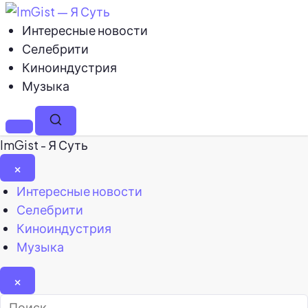
Интересные новости
Селебрити
Киноиндустрия
Музыка
Меню
Поиск
ImGist - Я Суть
×
Закрыть
Интересные новости
меню
Селебрити
Киноиндустрия
Музыка
×
Найти: