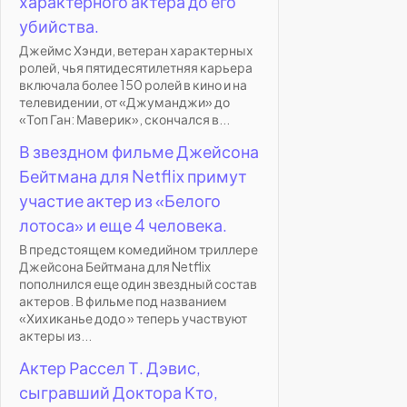
характерного актера до его
убийства.
Джеймс Хэнди, ветеран характерных
ролей, чья пятидесятилетняя карьера
включала более 150 ролей в кино и на
телевидении, от «Джуманджи» до
«Топ Ган: Маверик», скончался в...
В звездном фильме Джейсона
Бейтмана для Netflix примут
участие актер из «Белого
лотоса» и еще 4 человека.
В предстоящем комедийном триллере
Джейсона Бейтмана для Netflix
пополнился еще один звездный состав
актеров. В фильме под названием
«Хихиканье додо » теперь участвуют
актеры из...
Актер Рассел Т. Дэвис,
сыгравший Доктора Кто,