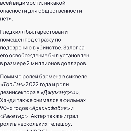
всей видимости, никакой
опасности для общественности
нет».
Гледхилл был арестован и
помещен под стражу по
подозрению в убийстве. Залог за
его освобождение был установлен
в размере 2 миллионов долларов.
Помимо ролей бармена в сиквеле
«Топ Ган»
2022 года и роли
дезинсектора в
«Джуманджи»
,
Хэнди также снимался в фильмах
90-х годов
«Арахнофобия»
и
«Ракетир»
. Актер также играл
роли в нескольких телешоу,