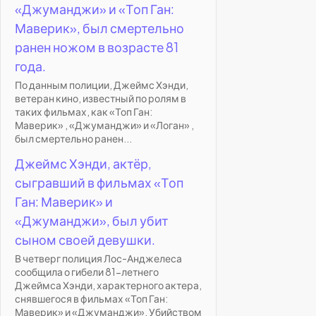
«Джуманджи» и «Топ Ган:
Маверик», был смертельно
ранен ножом в возрасте 81
года.
По данным полиции, Джеймс Хэнди,
ветеран кино, известный по ролям в
таких фильмах, как «Топ Ган:
Маверик» , «Джуманджи» и «Логан» ,
был смертельно ранен...
Джеймс Хэнди, актёр,
сыгравший в фильмах «Топ
Ган: Маверик» и
«Джуманджи», был убит
сыном своей девушки.
В четверг полиция Лос-Анджелеса
сообщила о гибели 81-летнего
Джеймса Хэнди, характерного актера,
снявшегося в фильмах «Топ Ган:
Маверик» и «Джуманджи». Убийством