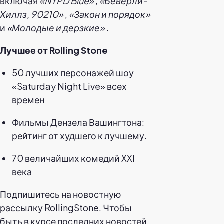
включая
«NYPD Blue»
,
«Беверли-
Хиллз, 90210»
,
«Закон и порядок»
и
«Молодые и дерзкие»
.
Лучшее от Rolling Stone
50 лучших персонажей шоу
«Saturday Night Live» всех
времен
Фильмы Дензела Вашингтона:
рейтинг от худшего к лучшему.
70 величайших комедий XXI
века
Подпишитесь на новостную
рассылку RollingStone. Чтобы
быть в курсе последних новостей,