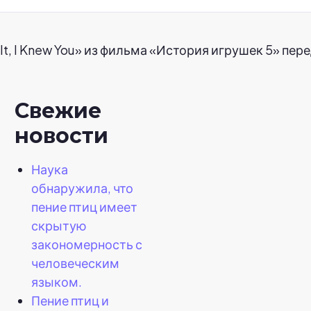
 It, I Knew You» из фильма «История игрушек 5» п
Свежие
новости
Наука
обнаружила, что
пение птиц имеет
скрытую
закономерность с
человеческим
языком.
Пение птиц и