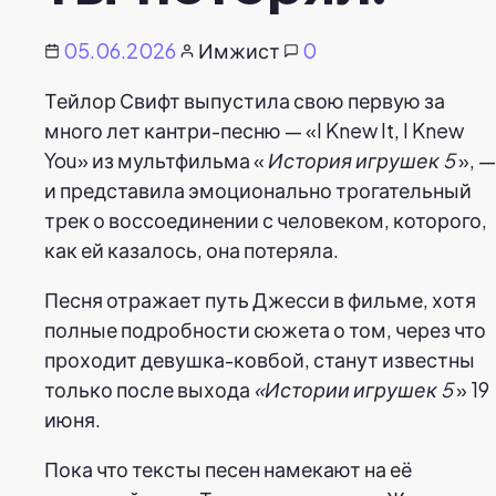
05.06.2026
Имжист
0
Тейлор Свифт выпустила свою первую за
много лет кантри-песню — «I Knew It, I Knew
You» из мультфильма «
История игрушек 5
», —
и представила эмоционально трогательный
трек о воссоединении с человеком, которого,
как ей казалось, она потеряла.
Песня отражает путь Джесси в фильме, хотя
полные подробности сюжета о том, через что
проходит девушка-ковбой, станут известны
только после выхода
«Истории игрушек 5
» 19
июня.
Пока что тексты песен намекают на её