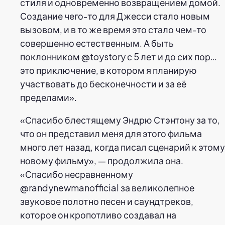
стиля и одновременно возвращением домой.
Создание чего-то для Джесси стало новым
вызовом, и в то же время это стало чем-то
совершенно естественным. А быть
поклонником @toystory с 5 лет и до сих пор…
это приключение, в котором я планирую
участвовать до бесконечности и за её
пределами».
«Спасибо блестящему Эндрю Стэнтону за то,
что он представил меня для этого фильма
много лет назад, когда писал сценарий к этому
новому фильму», — продолжила она.
«Спасибо несравненному
@randynewmanofficial за великолепное
звуковое полотно песен и саундтреков,
которое он кропотливо создавал на