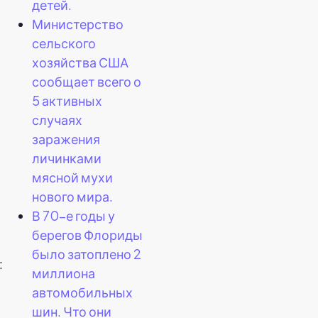
детей.
Министерство
сельского
хозяйства США
сообщает всего о
5 активных
случаях
заражения
личинками
мясной мухи
нового мира.
В 70-е годы у
берегов Флориды
было затоплено 2
:
миллиона
автомобильных
шин. Что они