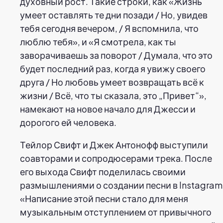
духовный рост. Такие строки, как «Жизнь
умеет оставлять те дни позади / Но, увидев
тебя сегодня вечером, / Я вспомнила, что
люблю тебя», и «Я смотрела, как ты
заворачиваешь за поворот / Думала, что это
будет последний раз, когда я увижу своего
друга / Но любовь умеет возвращать всё к
жизни / Всё, что ты сказала, это „Привет“»,
намекают на новое начало для Джесси и
дорогого ей человека.
Тейлор Свифт и Джек Антонофф выступили
соавторами и сопродюсерами трека. После
его выхода Свифт поделилась своими
размышлениями о создании песни в Instagram
«Написание этой песни стало для меня
музыкальным отступлением от привычного