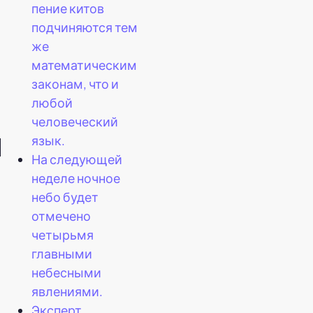
пение китов
подчиняются тем
же
математическим
законам, что и
любой
человеческий
я
язык.
На следующей
неделе ночное
небо будет
отмечено
четырьмя
главными
небесными
явлениями.
Эксперт