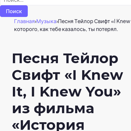
Главная
›
Музыка
›
Песня Тейлор Свифт «I Knew
которого, как тебе казалось, ты потерял.
Песня Тейлор
Свифт «I Knew
It, I Knew You»
из фильма
«История