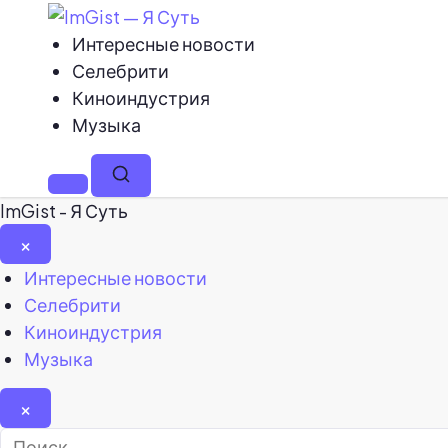
Интересные новости
Селебрити
Киноиндустрия
Музыка
Меню
Поиск
ImGist - Я Суть
×
Закрыть
Интересные новости
меню
Селебрити
Киноиндустрия
Музыка
×
Найти: