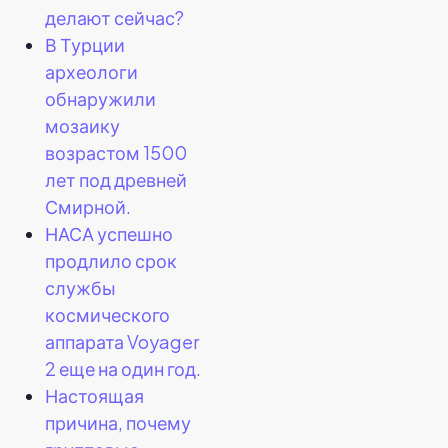
делают сейчас?
В Турции
археологи
обнаружили
мозаику
возрастом 1500
лет под древней
Смирной.
НАСА успешно
продлило срок
службы
космического
аппарата Voyager
2 еще на один год.
Настоящая
причина, почему