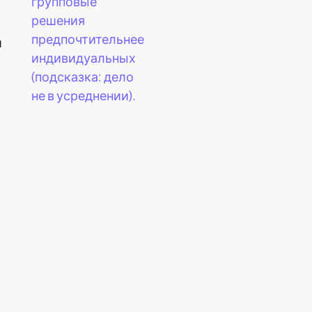
групповые
решения
предпочтительнее
и
индивидуальных
(подсказка: дело
не в усреднении).