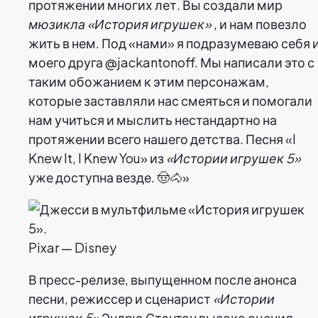
протяжении многих лет. Вы создали мир
мюзикла «История игрушек»
, и нам повезло
жить в нем. Под «нами» я подразумеваю себя 
моего друга @jackantonoff. Мы написали это с
таким обожанием к этим персонажам,
которые заставляли нас смеяться и помогали
нам учиться и мыслить нестандартно на
протяжении всего нашего детства. Песня «I
Knew It, I Knew You» из
«Истории игрушек 5»
уже доступна везде. 🤠🐴»
Pixar — Disney
В пресс-релизе, выпущенном после анонса
песни, режиссер и сценарист
«Истории
игрушек 5»
Эндрю Стэнтон высоко оценил