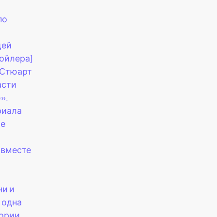
по
ей
пойлера]
«Стюарт
асти
».
риала
ые
 вместе
ни и
 одна
еории