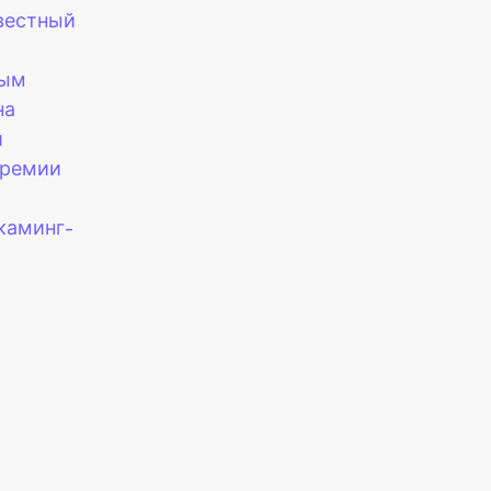
звестный
ным
на
и
премии
каминг-