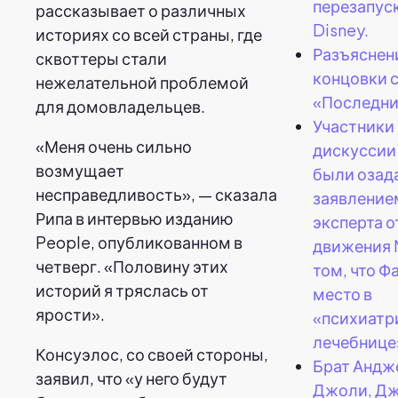
перезапус
рассказывает о различных
Disney.
историях со всей страны, где
Разъяснен
сквоттеры стали
концовки 
нежелательной проблемой
«Последни
для домовладельцев.
Участники
«Меня очень сильно
дискуссии
возмущает
были озад
несправедливость», — сказала
заявление
Рипа в интервью изданию
эксперта о
People, опубликованном в
движения 
четверг. «Половину этих
том, что Ф
историй я тряслась от
место в
ярости».
«психиатр
лечебнице
Консуэлос, со своей стороны,
Брат Андж
заявил, что «у него будут
Джоли, Д