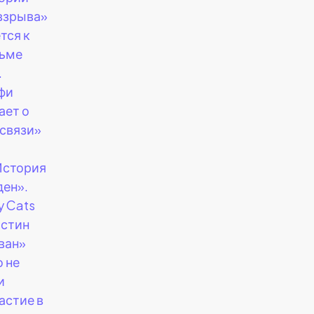
взрыва»
тся к
льме
.
фи
ает о
 связи»
История
ден».
y Cats
Остин
ван»
о не
и
астие в