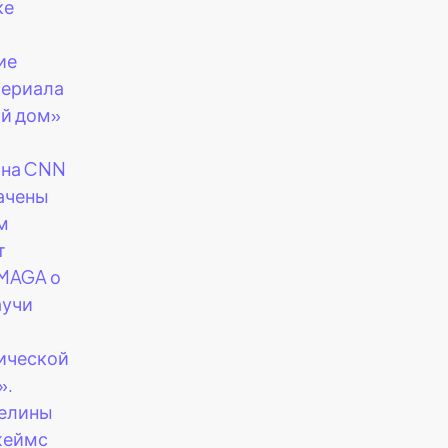
ке
ие
сериала
й дом»
 на CNN
ачены
м
т
MAGA о
аучи
ической
».
елины
жеймс