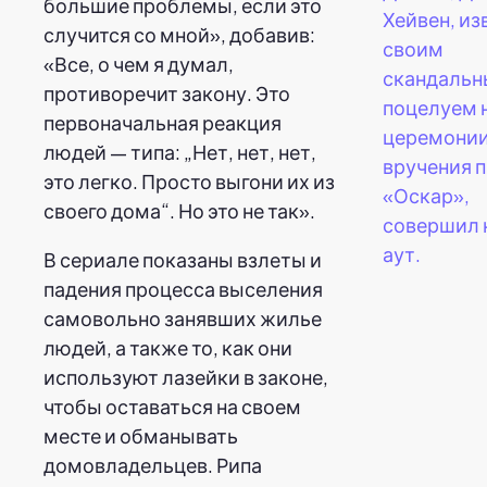
большие проблемы, если это
Хейвен, и
случится со мной», добавив:
своим
«Все, о чем я думал,
скандаль
противоречит закону. Это
поцелуем 
первоначальная реакция
церемони
людей — типа: „Нет, нет, нет,
вручения 
это легко. Просто выгони их из
«Оскар»,
своего дома“. Но это не так».
совершил 
аут.
В сериале показаны взлеты и
падения процесса выселения
самовольно занявших жилье
людей, а также то, как они
используют лазейки в законе,
чтобы оставаться на своем
месте и обманывать
домовладельцев. Рипа