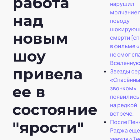
работа
нарушил
молчание 
над
поводу
шокирующ
новым
смерти [с
в фильме 
шоу
не смог сп
Вселенную
привела
Звезды се
«Спасённ
ее в
звонком»
появились
состояние
на редкой
встрече.
После Пен
"ярости"
Раджа еще
звезда «Т