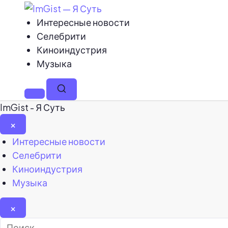
Интересные новости
Селебрити
Киноиндустрия
Музыка
Меню
Поиск
ImGist - Я Суть
×
Закрыть
Интересные новости
меню
Селебрити
Киноиндустрия
Музыка
×
Найти: