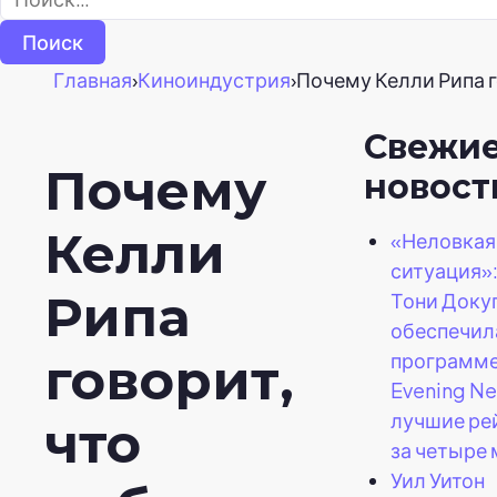
Главная
›
Киноиндустрия
›
Почему Келли Рипа г
Свежи
Почему
новост
Келли
«Неловкая
ситуация»:
Рипа
Тони Доку
обеспечил
программ
говорит,
Evening N
лучшие ре
что
за четыре 
Уил Уитон