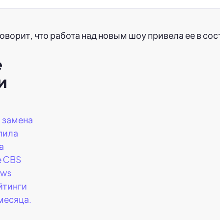
оворит, что работа над новым шоу привела ее в со
е
и
 замена
пила
а
е CBS
ews
йтинги
месяца.