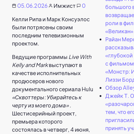
05.06.2026
Имжист
0
большого 
возвращае
Келли Рипа и Марк Консуэлос
роли в фи
были потрясены своим
«Великан»
последним телевизионным
Райан Мер
проектом.
рассказыв
«глубокой
Ведущие программы
Live With
с фильмом
Kelly and Mark
выступают в
«Монстр: 
качестве исполнительных
Лиззи Бор
продюсеров нового
Обзор Alle
документального сериала Hulu
Джейк Т. 
«Сквоттеры: Убирайтесь к
«разочаро
черту из моего дома»
.
тем, что ег
Шестисерийный проект,
пригласил
премьера которого
принять уч
состоялась в четверг, 4 июня,