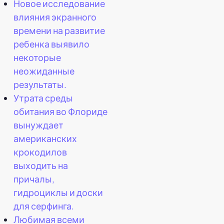
Новое исследование
влияния экранного
времени на развитие
ребенка выявило
некоторые
неожиданные
результаты.
Утрата среды
обитания во Флориде
вынуждает
американских
крокодилов
выходить на
причалы,
гидроциклы и доски
для серфинга.
Любимая всеми