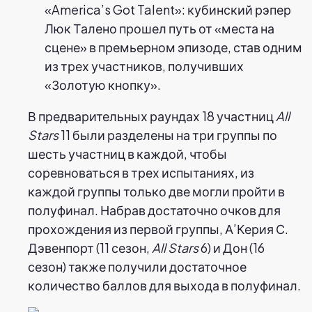
«America’s Got Talent»: кубинский рэпер
Люк Талено прошел путь от «места на
сцене» в премьерном эпизоде, став одним
из трех участников, получивших
«Золотую кнопку».
В предварительных раундах 18 участниц
All
Stars
11 были разделены на три группы по
шесть участниц в каждой, чтобы
соревноваться в трех испытаниях, из
каждой группы только две могли пройти в
полуфинал. Набрав достаточно очков для
прохождения из первой группы, А’Керия С.
Дэвенпорт (11 сезон,
All Stars
6) и Дон (16
сезон) также получили достаточное
количество баллов для выхода в полуфинал.