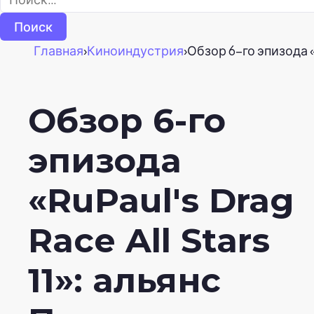
Главная
›
Киноиндустрия
›
Обзор 6-го эпизода «
Обзор 6-го
эпизода
«RuPaul's Drag
Race All Stars
11»: альянс