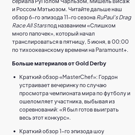
сериала РуПолом Чарльзом, Мишель Висаж
и Россом Мэтьюзом. Читайте дальше наш
обзор 6-го эпизода 11-го сезона
RuPaul’s Drag
Race All Stars
под названием «Слишком
много папочек», который начал
транслироваться в пятницу, 5 июня, в 00:00
по тихоокеанскому времени на Paramount+.
Больше материалов от Gold Derby
Краткий обзор «MasterChef»: Гордон
устраивает вечеринку по случаю
просмотра чемпионата мира по футболу и
ошеломляет участника, выбывая из
соревнований: «Я был готов выиграть
весь этот конкурс».
Краткий обзор 1-го эпизода шоу