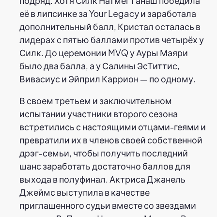
подряд. Хотя Силк Натмег Ганаш победила
её в липсинке за Your Legacy и заработала
дополнительный балл, Кристал осталась в
лидерах с пятью баллами против четырёх у
Силк. До церемонии MVQ у Ауры Маяри
было два балла, а у Салины ЭсТиттис,
Вивасиус и Эйприл Каррион — по одному.
В своем третьем и заключительном
испытании участники второго сезона
встретились с настоящими отцами-геями и
превратили их в членов своей собственной
дрэг-семьи, чтобы получить последний
шанс заработать достаточно баллов для
выхода в полуфинал. Актриса Джанель
Джеймс выступила в качестве
приглашенного судьи вместе со звездами