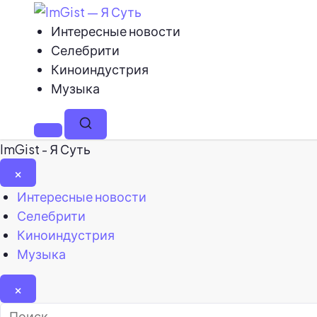
Интересные новости
Селебрити
Киноиндустрия
Музыка
Меню
Поиск
ImGist - Я Суть
×
Закрыть
Интересные новости
меню
Селебрити
Киноиндустрия
Музыка
×
Найти: