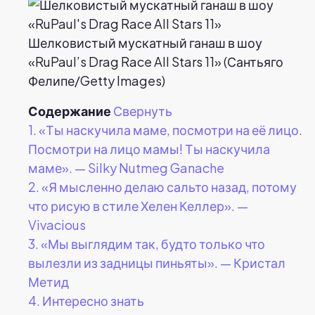
Шелковистый мускатный ганаш в шоу
«RuPaul’s Drag Race All Stars 11» (Сантьяго
Фелипе/Getty Images)
Содержание
Свернуть
1.
«Ты наскучила маме, посмотри на её лицо.
Посмотри на лицо мамы! Ты наскучила
маме». — Silky Nutmeg Ganache
2.
«Я мысленно делаю сальто назад, потому
что рисую в стиле Хелен Келлер». —
Vivacious
3.
«Мы выглядим так, будто только что
вылезли из задницы пиньяты». — Кристал
Метид
4.
Интересно знать