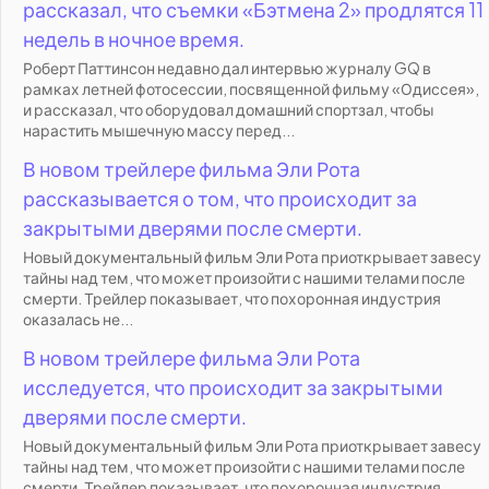
рассказал, что съемки «Бэтмена 2» продлятся 11
недель в ночное время.
Роберт Паттинсон недавно дал интервью журналу GQ в
рамках летней фотосессии, посвященной фильму «Одиссея»,
и рассказал, что оборудовал домашний спортзал, чтобы
нарастить мышечную массу перед...
В новом трейлере фильма Эли Рота
рассказывается о том, что происходит за
закрытыми дверями после смерти.
Новый документальный фильм Эли Рота приоткрывает завесу
тайны над тем, что может произойти с нашими телами после
смерти. Трейлер показывает, что похоронная индустрия
оказалась не...
В новом трейлере фильма Эли Рота
исследуется, что происходит за закрытыми
дверями после смерти.
Новый документальный фильм Эли Рота приоткрывает завесу
тайны над тем, что может произойти с нашими телами после
смерти. Трейлер показывает, что похоронная индустрия