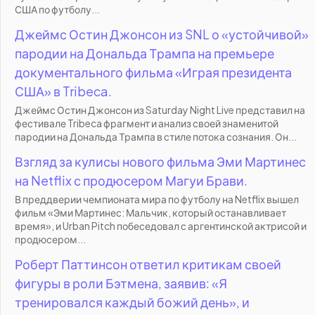
США по футболу...
Джеймс Остин Джонсон из SNL о «устойчивой»
пародии на Дональда Трампа на премьере
документального фильма «Играя президента
США» в Tribeca.
Джеймс Остин Джонсон из Saturday Night Live представил на
фестивале Tribeca фрагмент и анализ своей знаменитой
пародии на Дональда Трампа в стиле потока сознания. Он...
Взгляд за кулисы нового фильма Эми Мартинес
на Netflix с продюсером Магуи Брави.
В преддверии чемпионата мира по футболу на Netflix вышел
фильм «Эми Мартинес: Мальчик, который останавливает
время», и Urban Pitch побеседовал с аргентинской актрисой и
продюсером...
Роберт Паттинсон ответил критикам своей
фигуры в роли Бэтмена, заявив: «Я
тренировался каждый божий день», и