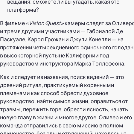
вещания: сможете ли вы угадать, какая это
платформа?
В фильме
«Vision Quest»
камеры следят за Оливер
и тремя другими участниками — Габриэлой Де
Паскуале, Кэрол Грожан и Джули Конелли — на
протяжении четырехдневного одиночного голодан
в высокогорной пустыне Калифорнии под
руководством инструктора Марка Толлефсона.
Как и следует из названия, поиск видений — это
древний ритуал, практикуемый коренными
племенами как способ обрести духовное
руководство, найти смысл жизни, оправиться от
травмы, пережить горе, обрести ясность, начать
новую главу в жизни и многое другое. Оливер и его
команда отправились в свою миссию в полном
одиночестве, без еды и отвлечений, находясь на