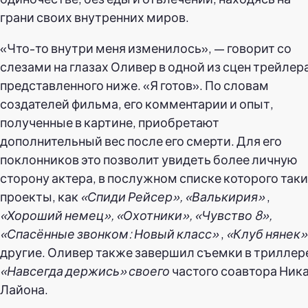
грани своих внутренних миров.
«Что-то внутри меня изменилось», — говорит со
слезами на глазах Оливер в одной из сцен трейлера
представленного ниже. «Я готов». По словам
создателей фильма, его комментарии и опыт,
полученные в картине, приобретают
дополнительный вес после его смерти. Для его
поклонников это позволит увидеть более личную
сторону актера, в послужном списке которого так
проекты, как
«Спиди Рейсер», «Валькирия»
,
«Хороший немец», «Охотники», «Чувство 8»,
«Спасённые звонком: Новый класс»
,
«Клуб нянек»
другие. Оливер также завершил съемки в триллер
«Навсегда держись» своего
частого соавтора Ник
Лайона.