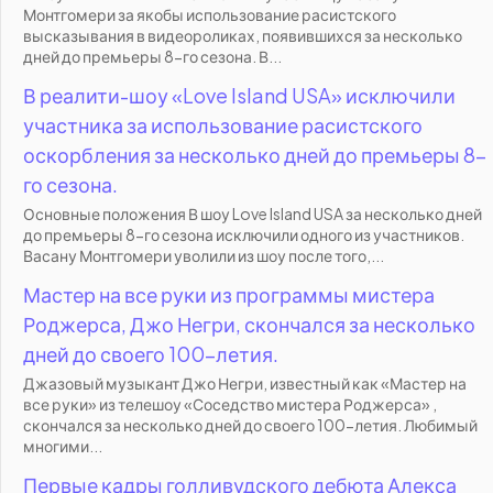
Монтгомери за якобы использование расистского
высказывания в видеороликах, появившихся за несколько
дней до премьеры 8-го сезона. В...
В реалити-шоу «Love Island USA» исключили
участника за использование расистского
оскорбления за несколько дней до премьеры 8-
го сезона.
Основные положения В шоу Love Island USA за несколько дней
до премьеры 8-го сезона исключили одного из участников.
Васану Монтгомери уволили из шоу после того,...
Мастер на все руки из программы мистера
Роджерса, Джо Негри, скончался за несколько
дней до своего 100-летия.
Джазовый музыкант Джо Негри, известный как «Мастер на
все руки» из телешоу «Соседство мистера Роджерса» ,
скончался за несколько дней до своего 100-летия. Любимый
многими...
Первые кадры голливудского дебюта Алекса