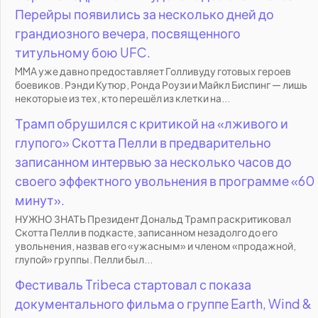
Перейры появились за несколько дней до
грандиозного вечера, посвященного
титульному бою UFC.
MMA уже давно предоставляет Голливуду готовых героев
боевиков. Рэнди Кутюр, Ронда Роузи и Майкл Биспинг — лишь
некоторые из тех, кто перешёл из клетки на...
Трамп обрушился с критикой на «лживого и
глупого» Скотта Пелли в предварительно
записанном интервью за несколько часов до
своего эффектного увольнения в программе «60
минут».
НУЖНО ЗНАТЬ Президент Дональд Трамп раскритиковал
Скотта Пелли в подкасте, записанном незадолго до его
увольнения, назвав его «ужасным» и членом «продажной,
глупой» группы. Пелли был...
Фестиваль Tribeca стартовал с показа
документального фильма о группе Earth, Wind &