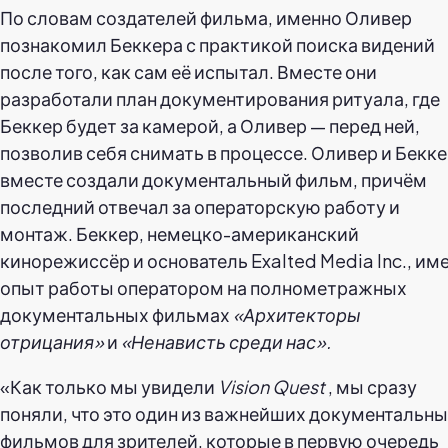
По словам создателей фильма, именно Оливер
познакомил Беккера с практикой поиска видений
после того, как сам её испытал. Вместе они
разработали план документирования ритуала, где
Беккер будет за камерой, а Оливер — перед ней,
позволив себя снимать в процессе. Оливер и Бекк
вместе создали документальный фильм, причём
последний отвечал за операторскую работу и
монтаж. Беккер, немецко-американский
кинорежиссёр и основатель Exalted Media Inc., им
опыт работы оператором на полнометражных
документальных фильмах
«Архитекторы
отрицания»
и
«Ненависть среди нас».
«Как только мы увидели
Vision Quest
, мы сразу
поняли, что это один из важнейших документальн
фильмов для зрителей, которые в первую очередь