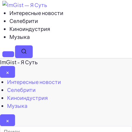
Интересные новости
Селебрити
Киноиндустрия
Музыка
Меню
Поиск
ImGist - Я Суть
×
Закрыть
Интересные новости
меню
Селебрити
Киноиндустрия
Музыка
×
Найти: