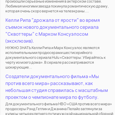
произошли серьезные изменения в актерском составе.
Любимая многими звезда покинула романтическую драму,
которая очень скоро вернется на телеэкраны....
Келли Рипа "дрожала от ярости" во время
съемок нового документального сериала
"Сквоттеры" с Марком Консуэлосом
(эксклюзив).
НУЖНО ЗНАТЬ Келли Рипа и Марк Консуэлос являются
исполнительными продюсерами шестисерийного
документального сериала Hulu «Сквоттеры: Убирайтесь к
черту из моего дома». В сериале рассматриваются
шокирующие...
Создатели документального фильма «Мы
против всего мира» рассказывают, как
небольшая студия справилась с масштабным
проектом о чемпионате мира по футболу.
Для документального фильма HBO «США против всего мира»
продюсеры Рэнд Гетлин и Джанина Пелайо заглянули за
кулисы четырехлетнего пути мужской национальной сборной