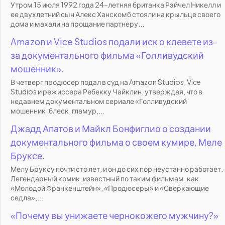
Утром 15 июля 1992 года 24-летняя британка Рэйчел Никелл и
ее двухлетний сын Алекс Ханскомб стояли на крыльце своего
дома и махали на прощание партнеру...
Amazon и Vice Studios подали иск о клевете из-
за документального фильма «Голливудский
мошенник».
В четверг продюсер подал в суд на Amazon Studios, Vice
Studios и режиссера Ребекку Чайклин, утверждая, что в
недавнем документальном сериале «Голливудский
мошенник: блеск, гламур,...
Джадд Апатов и Майкл Бонфиглио о создании
документального фильма о своем кумире, Меле
Бруксе.
Мелу Бруксу почти сто лет, и он до сих пор неустанно работает.
Легендарный комик, известный по таким фильмам, как
«Молодой Франкенштейн», «Продюсеры» и «Сверкающие
седла»,...
«Почему вы унижаете чернокожего мужчину?»