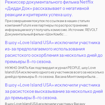
Режиссер документального фильма Netflix
«Дидди Док» рассказывает о негативной
реакции и критериях успеха шоу.
При совершении покупок по ссылкам в наших статьях
компания Future и ее партнеры по распространению
информации могут получать комиссию. Источник: REVOLT
Документальный фильм «Шон Комбс:...
В шоу «Love Island USA» исключили участника
из-за предполагаемого использования
расистского оскорбления за несколько дней до
премьеры 8-го сезона.
НУЖНО ЗНАТЬ Как подтвердил журнал PEOPLE, шоу Love
Island USA исключило одного из участников всего за несколько
дней до премьеры 8-го сезона. Васана Монтгомери была...
В шоу «Love Island USA» исключили участника
за расистское высказывание за несколько дней
до премьеры 8-го сезона.
В шоу Love Island USA исключили участницу Васану