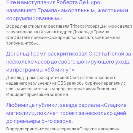
Fire и выступления Роберта Де Ниро,
назвавшего Трампа «аморальным, жестоким и
коррумпированным».
В среду на открытии фестиваля Tribeca Роберт Де Ниро сделал
завуалированный выпад в адрес Дональда Трампа.
Обладатель премии «Оскар» использовал свое время на
трибуне, чтобы...
Дональд Трамп раскритиковал Скотта Пелли за
несколько часов до своего шокирующего ухода
из программы «60 минут».
Дональд Трамп раскритиковал Скотта Пелли после его
недавнего увольнения из CBS за якобы бурную перепалку с
новым исполнительным продюсером Ником Билтоном.
Инцидент произошел во время...
Любимица публики, звезда сериала «Сладкие
магнолии», покинет проект за несколько дней
до премьеры 5-го сезона.
В преддверии 5-го сезона сериала «Сладкие магнолии»