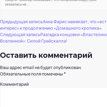
оказалась не...
Навигация
Предыдущая запись
Анна Фарис намекает, что «ест
интерес» к продолжению «Домашного кролика».
по
Следующая запись
Разгадка концовки «Властелин
Вселенной»: Силой Грейскалла!
записям
Оставить комментарий
Ваш адрес email не будет опубликован.
Обязательные поля помечены
*
Комментарий