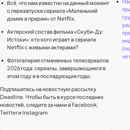
На
Всё, что нам известно на данный момент
пр
о перезапуске сериала «Маленький
гр
домик в прерии» от Netflix.
ре
Актерский состав фильма «Скуби-Ду:
пр
Истоки»: кто кого играет в сериале
ин
Netflix с живыми актерами?
(п
не 
Фотогалерея отмененных телесериалов
2026 года: сериалы, завершающиеся в
этом году и в последующие годы.
Подпишитесь на новостную рассылку
Deadline. Чтобы быть в курсе последних
новостей, следите за нами в Facebook,
Twitter и Instagram.