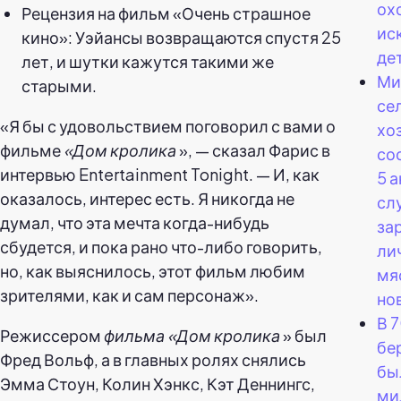
ох
Рецензия на фильм «Очень страшное
ис
кино»: Уэйансы возвращаются спустя 25
де
лет, и шутки кажутся такими же
Ми
старыми.
се
«Я бы с удовольствием поговорил с вами о
хо
фильме
«Дом кролика
», — сказал Фарис в
со
интервью Entertainment Tonight. — И, как
5 
оказалось, интерес есть. Я никогда не
сл
думал, что эта мечта когда-нибудь
за
сбудется, и пока рано что-либо говорить,
ли
но, как выяснилось, этот фильм любим
мя
зрителями, как и сам персонаж».
но
В 7
Режиссером
фильма «Дом кролика
» был
бе
Фред Вольф, а в главных ролях снялись
бы
Эмма Стоун, Колин Хэнкс, Кэт Деннингс,
ми