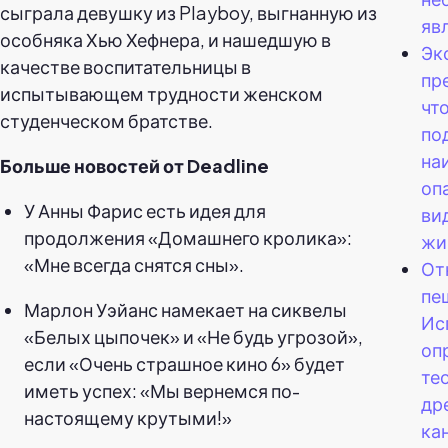
сыграла девушку из Playboy, выгнанную из
яв
особняка Хью Хефнера, и нашедшую в
Эк
качестве воспитательницы в
пр
испытывающем трудности женском
чт
студенческом братстве.
по
на
Больше новостей от Deadline
оп
У Анны Фарис есть идея для
ви
продолжения «Домашнего кролика»:
жи
«Мне всегда снятся сны».
От
пе
Марлон Уэйанс намекает на сиквелы
Ис
«Белых цыпочек» и «Не будь угрозой»,
оп
если «Очень страшное кино 6» будет
те
иметь успех: «Мы вернемся по-
др
настоящему крутыми!»
ка