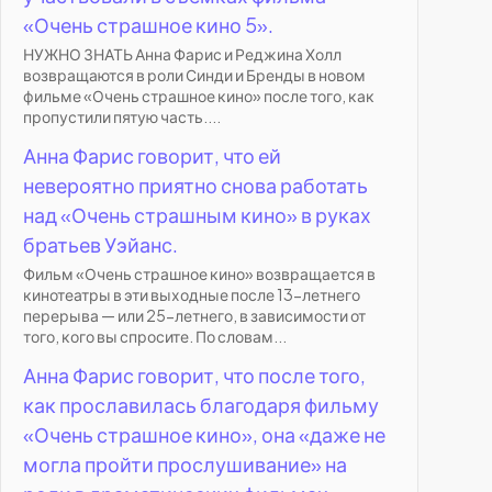
«Очень страшное кино 5».
НУЖНО ЗНАТЬ Анна Фарис и Реджина Холл
возвращаются в роли Синди и Бренды в новом
фильме «Очень страшное кино» после того, как
пропустили пятую часть....
Анна Фарис говорит, что ей
невероятно приятно снова работать
над «Очень страшным кино» в руках
братьев Уэйанс.
Фильм «Очень страшное кино» возвращается в
кинотеатры в эти выходные после 13-летнего
перерыва — или 25-летнего, в зависимости от
того, кого вы спросите. По словам...
Анна Фарис говорит, что после того,
как прославилась благодаря фильму
«Очень страшное кино», она «даже не
могла пройти прослушивание» на