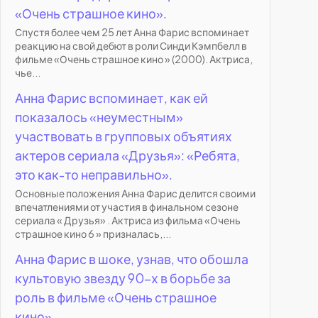
«Очень страшное кино».
Спустя более чем 25 лет Анна Фарис вспоминает
реакцию на свой дебют в роли Синди Кэмпбелл в
фильме «Очень страшное кино » (2000). Актриса,
чье...
Анна Фарис вспоминает, как ей
показалось «неуместным»
участвовать в групповых объятиях
актеров сериала «Друзья»: «Ребята,
это как-то неправильно».
Основные положения Анна Фарис делится своими
впечатлениями от участия в финальном сезоне
сериала « Друзья» . Актриса из фильма «Очень
страшное кино 6 » призналась,...
Анна Фарис в шоке, узнав, что обошла
культовую звезду 90-х в борьбе за
роль в фильме «Очень страшное
кино».