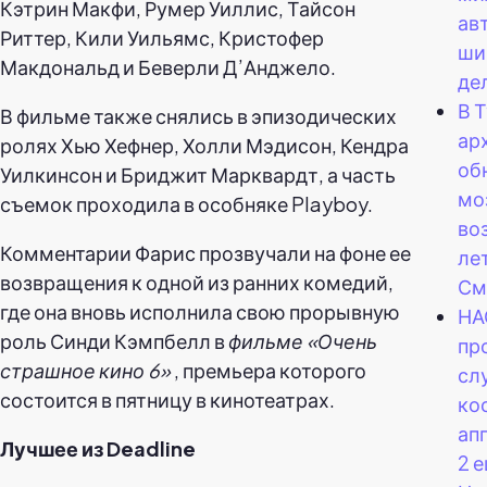
Кэтрин Макфи, Румер Уиллис, Тайсон
ав
Риттер, Кили Уильямс, Кристофер
ши
Макдональд и Беверли Д’Анджело.
де
В 
В фильме также снялись в эпизодических
ар
ролях Хью Хефнер, Холли Мэдисон, Кендра
об
Уилкинсон и Бриджит Марквардт, а часть
мо
съемок проходила в особняке Playboy.
во
Комментарии Фарис прозвучали на фоне ее
ле
возвращения к одной из ранних комедий,
См
где она вновь исполнила свою прорывную
НА
роль Синди Кэмпбелл в
фильме «Очень
пр
страшное кино 6»
, премьера которого
сл
состоится в пятницу в кинотеатрах.
ко
ап
Лучшее из Deadline
2 е