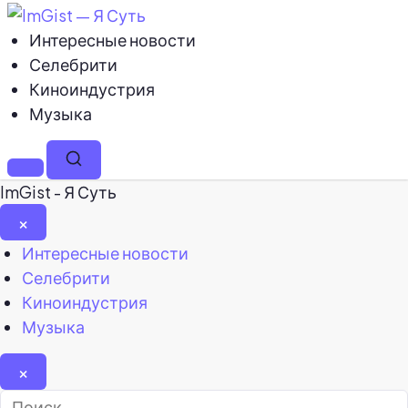
Интересные новости
Селебрити
Киноиндустрия
Музыка
Меню
Поиск
ImGist - Я Суть
×
Закрыть
Интересные новости
меню
Селебрити
Киноиндустрия
Музыка
×
Найти: