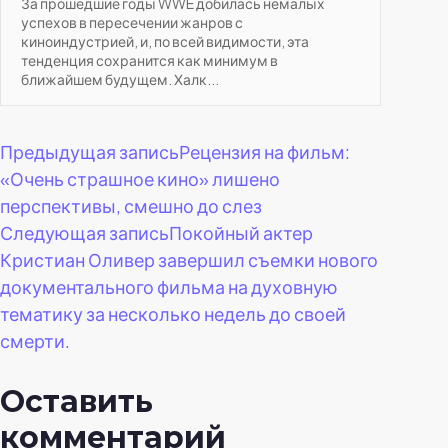
За прошедшие годы WWE добилась немалых
успехов в пересечении жанров с
киноиндустрией, и, по всей видимости, эта
тенденция сохранится как минимум в
ближайшем будущем. Халк...
Навигация
Предыдущая запись
Рецензия на фильм:
«Очень страшное кино» лишено
по
перспективы, смешно до слез
Следующая запись
Покойный актер
записям
Кристиан Оливер завершил съемки нового
документального фильма на духовную
тематику за несколько недель до своей
смерти.
Оставить
комментарий