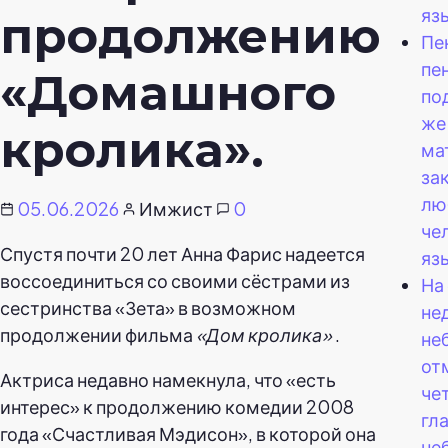
яз
продолжению
Пе
пе
«Домашного
по
же
кролика».
ма
зак
лю
05.06.2026
Имжист
0
че
Спустя почти 20 лет Анна Фарис надеется
яз
воссоединиться со своими сёстрами из
На
сестринства «Зета» в возможном
не
продолжении фильма
«Дом кролика»
.
не
от
Актриса недавно намекнула, что «есть
че
интерес» к продолжению комедии 2008
гл
года «Счастливая Мэдисон», в которой она
не