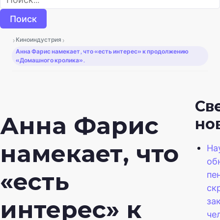
›
›
Киноиндустрия
Анна Фарис намекает, что «есть интерес» к продолжению
«Домашного кролика».
Св
Анна Фарис
но
намекает, что
На
об
«есть
пе
ск
за
интерес» к
че