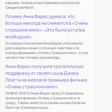
карьере. Актриса прославилась после роли
Синди Кэмпбелл...
Почему Анна Фарис думала, что
больше никогда не снимется в «Очень
страшном кино»: «Это была уступка
моей душе».
Основные положения Анна Фарис откровенно
рассказала о своих «сложных чувствах» по
поводу франшизы «Очень страшное кино» , в том
числе о том, почему она никогда...
Анна Фарис получила трогательную
поддержку от своего сына Джека
Пратта на мировой премьере фильма
«Очень страшное кино».
НУЖНО ЗНАТЬ Анна Фарис присутствовала на
премьере фильма «Очень страшное кино» в
среду, 3 июня, вместе со своим сыном Джеком
Праттом. К матери и сыну...