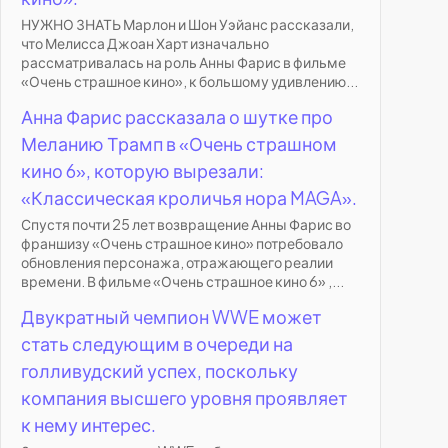
НУЖНО ЗНАТЬ Марлон и Шон Уэйанс рассказали,
что Мелисса Джоан Харт изначально
рассматривалась на роль Анны Фарис в фильме
«Очень страшное кино», к большому удивлению...
Анна Фарис рассказала о шутке про
Меланию Трамп в «Очень страшном
кино 6», которую вырезали:
«Классическая кроличья нора MAGA».
Спустя почти 25 лет возвращение Анны Фарис во
франшизу «Очень страшное кино» потребовало
обновления персонажа, отражающего реалии
времени. В фильме «Очень страшное кино 6» ,...
Двукратный чемпион WWE может
стать следующим в очереди на
голливудский успех, поскольку
компания высшего уровня проявляет
к нему интерес.