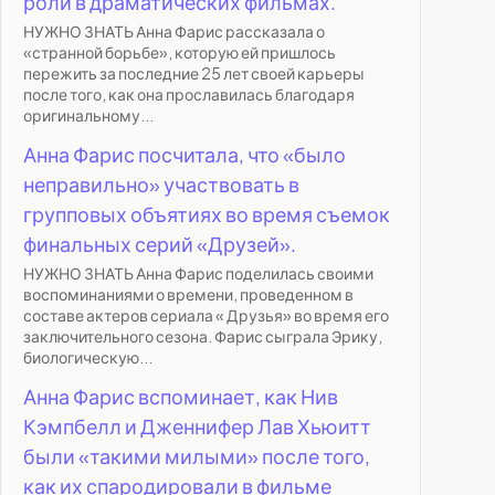
роли в драматических фильмах.
НУЖНО ЗНАТЬ Анна Фарис рассказала о
«странной борьбе», которую ей пришлось
пережить за последние 25 лет своей карьеры
после того, как она прославилась благодаря
оригинальному...
Анна Фарис посчитала, что «было
неправильно» участвовать в
групповых объятиях во время съемок
финальных серий «Друзей».
НУЖНО ЗНАТЬ Анна Фарис поделилась своими
воспоминаниями о времени, проведенном в
составе актеров сериала « Друзья» во время его
заключительного сезона. Фарис сыграла Эрику,
биологическую...
Анна Фарис вспоминает, как Нив
Кэмпбелл и Дженнифер Лав Хьюитт
были «такими милыми» после того,
как их спародировали в фильме