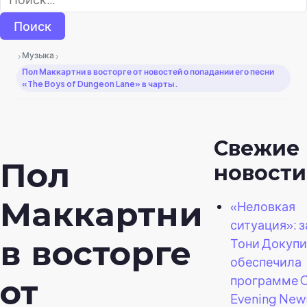
›
›
Музыка
Пол Маккартни в восторге от новостей о попадании его песни
«The Boys of Dungeon Lane» в чарты.
Свежие
Пол
новости
Маккартни
«Неловкая
ситуация»: 
в восторге
Тони Докуп
обеспечила
программе 
от
Evening New