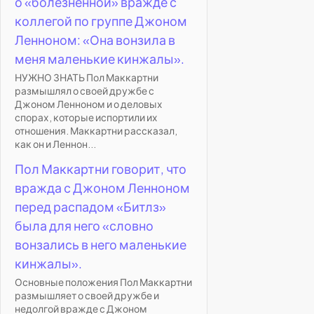
о «болезненной» вражде с
коллегой по группе Джоном
Ленноном: «Она вонзила в
меня маленькие кинжалы».
НУЖНО ЗНАТЬ Пол Маккартни
размышлял о своей дружбе с
Джоном Ленноном и о деловых
спорах, которые испортили их
отношения. Маккартни рассказал,
как он и Леннон...
Пол Маккартни говорит, что
вражда с Джоном Ленноном
перед распадом «Битлз»
была для него «словно
вонзались в него маленькие
кинжалы».
Основные положения Пол Маккартни
размышляет о своей дружбе и
недолгой вражде с Джоном