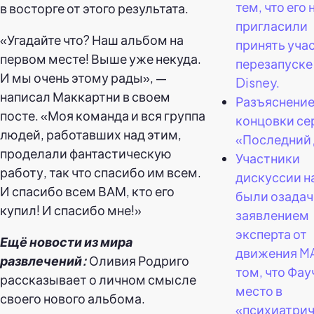
тем, что его 
в восторге от этого результата.
пригласили
«Угадайте что? Наш альбом на
принять учас
первом месте! Выше уже некуда.
перезапуске
И мы очень этому рады», —
Disney.
написал Маккартни в своем
Разъяснени
посте. «Моя команда и вся группа
концовки се
людей, работавших над этим,
«Последний
проделали фантастическую
Участники
работу, так что спасибо им всем.
дискуссии н
И спасибо всем ВАМ, кто его
были озада
купил! И спасибо мне!»
заявлением
эксперта от
Ещё новости из мира
движения M
развлечений:
Оливия Родриго
том, что Фау
рассказывает о личном смысле
место в
своего нового альбома.
«психиатри