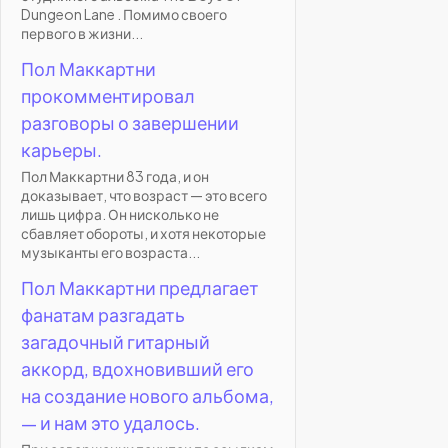
Dungeon Lane . Помимо своего
первого в жизни...
Пол Маккартни
прокомментировал
разговоры о завершении
карьеры.
Пол Маккартни 83 года, и он
доказывает, что возраст — это всего
лишь цифра. Он нисколько не
сбавляет обороты, и хотя некоторые
музыканты его возраста...
Пол Маккартни предлагает
фанатам разгадать
загадочный гитарный
аккорд, вдохновивший его
на создание нового альбома,
— и нам это удалось.