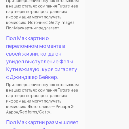
При совершении покупок по ссылкам
в наших статьях компания Future и ее
партнеры по распространению
информации могут получать
комиссию. Источник: Getty Images
Пол Маккартни предлагает...
Пол Маккартни о
переломном моменте в
своей жизни, когда он
увидел выступление Фелы
Кути вживую, куря сигарету
с Джинджер Бейкер.
При совершении покупок по ссылкам
в наших статьях компания Future и ее
партнеры по распространению
информации могут получать
комиссию. Фото: слева — Ричард Э.
Аарон/Redferns/Getty...
Пол Маккартни размышляет