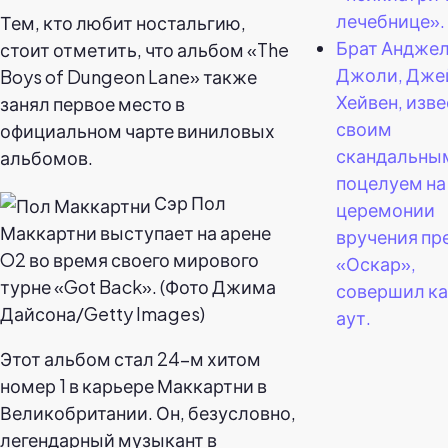
лечебнице».
Тем, кто любит ностальгию,
Брат Андже
стоит отметить, что альбом «The
Джоли, Дже
Boys of Dungeon Lane» также
Хейвен, изв
занял первое место в
своим
официальном чарте виниловых
скандальны
альбомов.
поцелуем на
Сэр Пол
церемонии
Маккартни выступает на арене
вручения пр
O2 во время своего мирового
«Оскар»,
турне «Got Back». (Фото Джима
совершил к
Дайсона/Getty Images)
аут.
Этот альбом стал 24-м хитом
номер 1 в карьере Маккартни в
Великобритании. Он, безусловно,
легендарный музыкант в