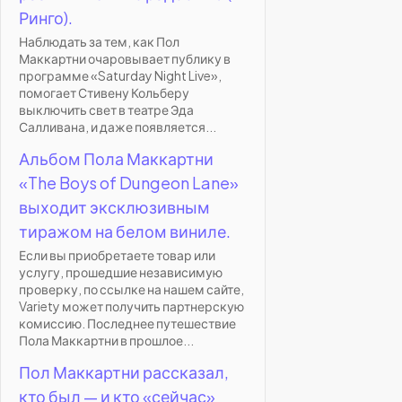
Ринго).
Наблюдать за тем, как Пол
Маккартни очаровывает публику в
программе «Saturday Night Live»,
помогает Стивену Кольберу
выключить свет в театре Эда
Салливана, и даже появляется...
Альбом Пола Маккартни
«The Boys of Dungeon Lane»
выходит эксклюзивным
тиражом на белом виниле.
Если вы приобретаете товар или
услугу, прошедшие независимую
проверку, по ссылке на нашем сайте,
Variety может получить партнерскую
комиссию. Последнее путешествие
Пола Маккартни в прошлое...
Пол Маккартни рассказал,
кто был — и кто «сейчас»