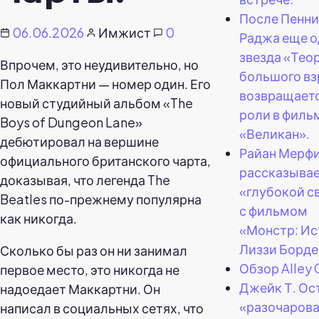
После Пенни
06.06.2026
Имжист
0
Раджа еще о
звезда «Тео
Впрочем, это неудивительно, но
большого в
Пол Маккартни — номер один. Его
возвращаетс
новый студийный альбом «The
роли в филь
Boys of Dungeon Lane»
«Великан».
дебютировал на вершине
Райан Мерф
официального британского чарта,
рассказывае
доказывая, что легенда The
«глубокой с
Beatles по-прежнему популярна
с фильмом
как никогда.
«Монстр: Ис
Лиззи Борде
Сколько бы раз он ни занимал
Обзор Alley 
первое место, это никогда не
Джейк Т. Ос
надоедает Маккартни. Он
«разочаров
написал в социальных сетях, что