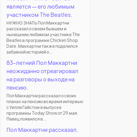
является — его любимым
участником The Beatles.
НУЖНО ЗНАТЬ Пол Маккартни
рассказал о своем бывшем и
нынешнем любимом участнике The
Beatles в программе Chicken Shop
Date. Маккартни также поделился
забавной историей о...
83-летний Пол Маккартни
неожиданно отреагировал
на разговоры о выходе на
пенсию.
Пол Маккартни рассказал о своих
планах на пенсию во время интервью
с Уилли Гайстом в выпуске
программы Today Show от 29 мая.
Певец появился в...
Пол Маккартни рассказал,