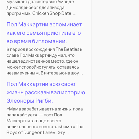
музыкант дал интервью Аманде
Димолденберг для эпизода
программы Chicken Shop Date,...
Пол Маккартни вспоминает,
как его семья приютила его
во время битломании.
В период восхождения The Beatles к
славе Пол Маккартни думал, что
нашел единственное место, где он
может спокойно гулять, оставаясь
незамеченным. В интервью на шоу...
Пол Маккартни всю свою
жизнь рассказывал историю
Элеоноры Ригби.
«Мама зарабатывает на жизнь, пока
папа кайфует», — поет Пол
Маккартни в конце своего
великолепного нового альбома « The
Boys of Dungeon Lane» . Эту...