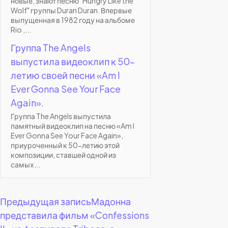
новые, знают песню "Hungry Like the
Wolf" группы Duran Duran. Впервые
выпущенная в 1982 году на альбоме
Rio ,...
Группа The Angels
выпустила видеоклип к 50-
летию своей песни «Am I
Ever Gonna See Your Face
Again».
Группа The Angels выпустила
памятный видеоклип на песню «Am I
Ever Gonna See Your Face Again»,
приуроченный к 50-летию этой
композиции, ставшей одной из
самых...
Навигация
Предыдущая запись
Мадонна
представила фильм «Confessions
по