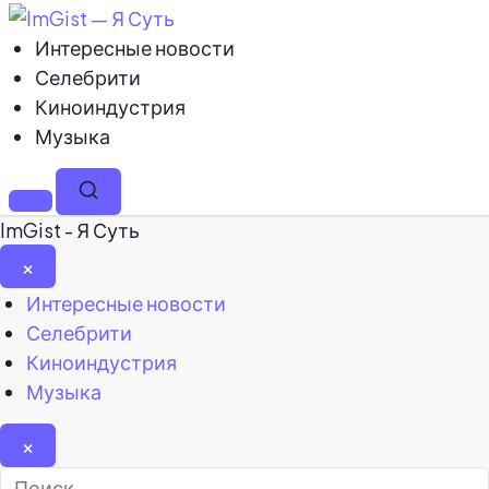
Интересные новости
Селебрити
Киноиндустрия
Музыка
Меню
Поиск
ImGist - Я Суть
×
Закрыть
Интересные новости
меню
Селебрити
Киноиндустрия
Музыка
×
Найти: