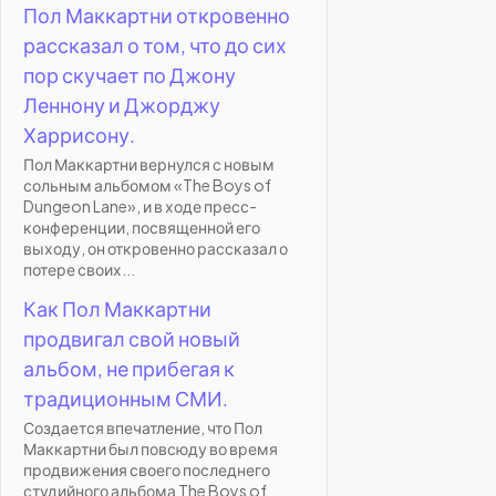
Пол Маккартни откровенно
рассказал о том, что до сих
пор скучает по Джону
Леннону и Джорджу
Харрисону.
Пол Маккартни вернулся с новым
сольным альбомом «The Boys of
Dungeon Lane», и в ходе пресс-
конференции, посвященной его
выходу, он откровенно рассказал о
потере своих...
Как Пол Маккартни
продвигал свой новый
альбом, не прибегая к
традиционным СМИ.
Создается впечатление, что Пол
Маккартни был повсюду во время
продвижения своего последнего
студийного альбома The Boys of