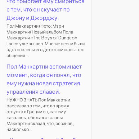
что помогает ему смириться
с тем, что он скучает по
Джону и Джорджу.
Пол Маккартни (Фото: Мэри
Маккартни) Новый альбом Пола
Маккартни «The Boys of Dungeon
Lane» уже вышел. Многие песни были
вдохновлены его детством и опытом
общения...
Пол Маккартни вспоминает
момент, когда он понял, что
ему нужна новая стратегия
управления славой.
НУЖНО ЗНАТЬ Пол Маккартни
рассказал о том, что во время
отпуска в Греции он, как ему
казалось, сбежал от славы.
Маккартни сказал, что, осознав,
насколько...