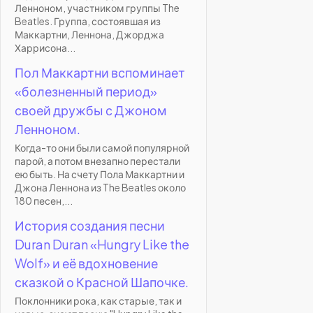
Ленноном, участником группы The
Beatles. Группа, состоявшая из
Маккартни, Леннона, Джорджа
Харрисона...
Пол Маккартни вспоминает
«болезненный период»
своей дружбы с Джоном
Ленноном.
Когда-то они были самой популярной
парой, а потом внезапно перестали
ею быть. На счету Пола Маккартни и
Джона Леннона из The Beatles около
180 песен,...
История создания песни
Duran Duran «Hungry Like the
Wolf» и её вдохновение
сказкой о Красной Шапочке.
Поклонники рока, как старые, так и