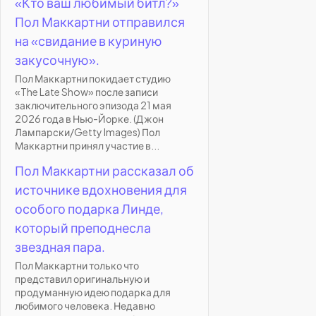
«Кто ваш любимый битл?»
Пол Маккартни отправился
на «свидание в куриную
закусочную».
Пол Маккартни покидает студию
«The Late Show» после записи
заключительного эпизода 21 мая
2026 года в Нью-Йорке. (Джон
Лампарски/Getty Images) Пол
Маккартни принял участие в...
Пол Маккартни рассказал об
источнике вдохновения для
особого подарка Линде,
который преподнесла
звездная пара.
Пол Маккартни только что
представил оригинальную и
продуманную идею подарка для
любимого человека. Недавно