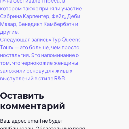
II» на фестивале Tribeca, в
котором также приняли участие
записям
Сабрина Карпентер, Фейд, Деби
Мазар, Бенедикт Камбербэтч и
другие.
Следующая запись
«Тур Queens
Tour» — это больше, чем просто
ностальгия. Это напоминание о
том, что чернокожие женщины
заложили основу для живых
выступлений в стиле R&B.
Оставить
комментарий
Ваш адрес email не будет
опубликован.
Обязательные поля