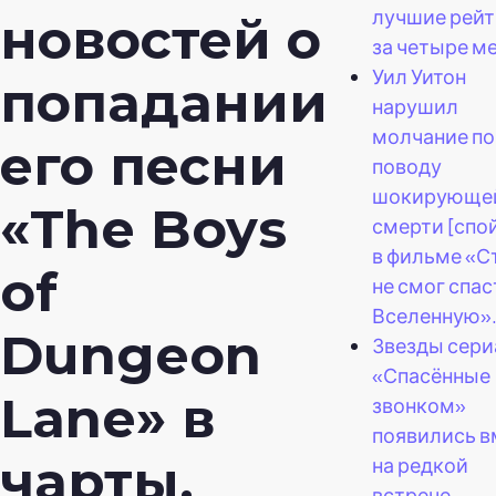
лучшие рейт
новостей о
за четыре м
Уил Уитон
попадании
нарушил
молчание по
его песни
поводу
шокирующе
«The Boys
смерти [спо
в фильме «С
of
не смог спас
Вселенную»
Dungeon
Звезды сери
«Спасённые
Lane» в
звонком»
появились в
чарты.
на редкой
встрече.