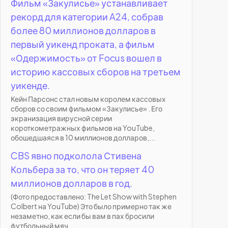
Фильм «Закулисье» устанавливает
рекорд для категории A24, собрав
более 80 миллионов долларов в
первый уикенд проката, а фильм
«Одержимость» от Focus вошел в
историю кассовых сборов на третьем
уикенде.
Кейн Парсонс стал новым королем кассовых
сборов со своим фильмом «Закулисье» . Его
экранизация вирусной серии
короткометражных фильмов на YouTube,
обошедшаяся в 10 миллионов долларов,...
CBS явно подколола Стивена
Кольбера за то, что он теряет 40
миллионов долларов в год.
(Фото предоставлено: The Let Show with Stephen
Colbert на YouTube) Это было примерно так же
незаметно, как если бы вам в пах бросили
футбольный мяч....