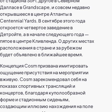
от стадиона SoFi, другое в Северном
Далласе в Grandscape, и совсем недавно
открывшееся в центре Атланты в
Centennial Yards. В сентябре этого года
откроется четвертое заведение в
Детройте, а в начале следующего года —
пятое в центре Кливленда. О других местах
расположения в стране и за рубежом
будет объявлено в ближайшее время.
Концепция Cosm призвана имитировать
ощущение присутствия на мероприятии
вживую. Cosm зарекомендовал себя на
показах спортивных трансляций и
концертов, благодаря куполообразной
форме и стадионным сиденьям,
создающим иллюзию нахождения на поле