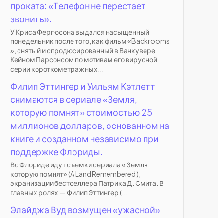
проката: «Телефон не перестает
звонить».
У Криса Фергюсона выдался насыщенный
понедельник после того, как фильм «Backrooms
», снятый и спродюсированный в Ванкувере
Кейном Парсонсом по мотивам его вирусной
серии короткометражных...
Филип Эттингер и Уильям Кэтлетт
снимаются в сериале «Земля,
которую помнят» стоимостью 25
миллионов долларов, основанном на
книге и созданном независимо при
поддержке Флориды.
Во Флориде идут съемки сериала « Земля,
которую помнят» (A Land Remembered ),
экранизации бестселлера Патрика Д. Смита. В
главных ролях — Филип Эттингер (...
Элайджа Вуд возмущен «ужасной»