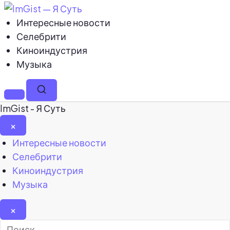
Интересные новости
Селебрити
Киноиндустрия
Музыка
Меню
Поиск
ImGist - Я Суть
×
Закрыть
Интересные новости
меню
Селебрити
Киноиндустрия
Музыка
×
Найти: