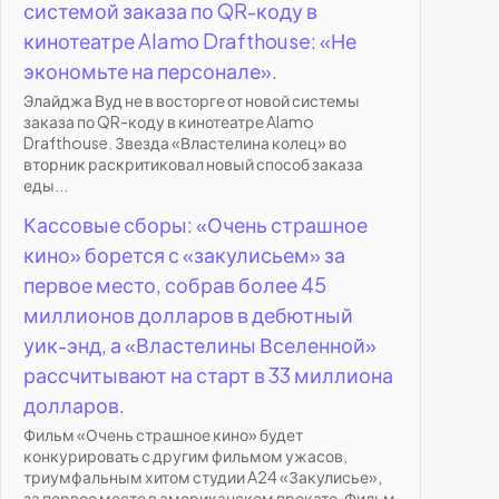
системой заказа по QR-коду в
кинотеатре Alamo Drafthouse: «Не
экономьте на персонале».
Элайджа Вуд не в восторге от новой системы
заказа по QR-коду в кинотеатре Alamo
Drafthouse. Звезда «Властелина колец» во
вторник раскритиковал новый способ заказа
еды...
Кассовые сборы: «Очень страшное
кино» борется с «закулисьем» за
первое место, собрав более 45
миллионов долларов в дебютный
уик-энд, а «Властелины Вселенной»
рассчитывают на старт в 33 миллиона
долларов.
Фильм «Очень страшное кино» будет
конкурировать с другим фильмом ужасов,
триумфальным хитом студии A24 «Закулисье»,
за первое место в американском прокате. Фильм