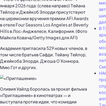
ми
ав
шин
дел
В Т
ар
об
мо
Академия пригласила 529 новых членов, в
во
том числе братьев Сафди, Тейану Тейлор,
лет
Джейкоба Элорди, Джоша О’Коннора,
См
Мию Гот и других.
НА
пр
сл
Оливия Уайлд боролась за прокат фильма
ко
«Приглашение» в кинотеатрах — и
апп
выступала против идеи, что комедии
2 е