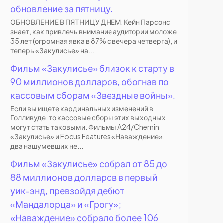
обновление за пятницу.
ОБНОВЛЕНИЕ В ПЯТНИЦУ ДНЕМ: Кейн Парсонс
знает, как привлечь внимание аудитории моложе
35 лет (огромная явка в 87% с вечера четверга), и
теперь «Закулисье» на...
Фильм «Закулисье» близок к старту в
90 миллионов долларов, обогнав по
кассовым сборам «Звездные войны».
Если вы ищете кардинальных изменений в
Голливуде, то кассовые сборы этих выходных
могут стать таковыми. Фильмы A24/Chernin
«Закулисье» и Focus Features «Наваждение»,
два нашумевших не...
Фильм «Закулисье» собрал от 85 до
88 миллионов долларов в первый
уик-энд, превзойдя дебют
«Мандалорца» и «Грогу»;
«Наваждение» собрало более 106