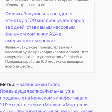
«Очень страшное кино»...
Фильм «Закулисье» преодолел
отметку в 100 миллионов долларов
за 6 дней, став самым кассовым
фильмом компании A24 в
американском прокате.
Фильм «Закулисье» преодолел важный
кассовый рубег в рекордно короткие сроки. Этот
нашумевший фильм ужасов от ютубера Кейна
Парсонса заработал 100 миллионов долларов
всего за шесть...
Метки:
Независимый голос
Навигация
Предыдущая запись
Фильмы, уже
проданные на Каннском кинофестивале
по
2026 года: детектив Мануэлы Мартелли
«Крах» приобретен компанией Kino Lorber.