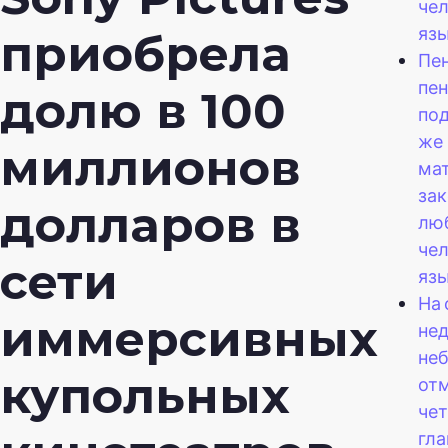
че
яз
приобрела
Пен
пен
долю в 100
по
же
миллионов
ма
зак
долларов в
лю
че
сети
язы
На
иммерсивных
нед
неб
купольных
от
че
гл