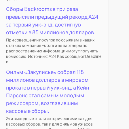
Сборы Backrooms в три раза
превысили предыдущий рекорд A24
за первый уик-энд, достигнув
отметки в 85 миллионов долларов.
При совершении покупок по ссылкам в наших
статьях компания Future и ее партнеры по
распространению информации могут получать
комиссию. Источник: A24 Как сообщают Deadline
и...
Фильм «Закулисье» собрал 118
миллионов долларов в мировом
прокате в первый уик-энд, а Кейн
Парсонс стал самым молодым
режиссером, возглавившим
кассовые сборы.
Эти выходные стали историческими как для
кассовых сборов, так и для фильмов ужасов