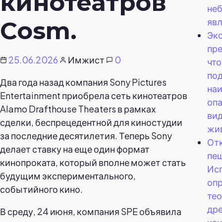
кинотеатров
не
яв
Cosm.
Эк
пр
25.06.2026
Имжист
0
что
под
Два года назад компания Sony Pictures
на
Entertainment приобрела сеть кинотеатров
опа
Alamo Drafthouse Theaters в рамках
вид
сделки, беспрецедентной для киностудии
жи
за последние десятилетия. Теперь Sony
От
делает ставку на еще один формат
пе
кинопроката, который вполне может стать
Ис
будущим экспериментального,
оп
событийного кино.
тео
др
В среду, 24 июня, компания SPE объявила