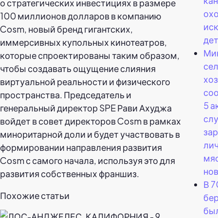
ка
о стратегических инвестициях в размере
ох
100 миллионов долларов в компанию
ис
Cosm, новый бренд гигантских,
дет
иммерсивных купольных кинотеатров,
Ми
которые спроектированы таким образом,
сел
чтобы создавать ощущение слияния
хо
виртуальной реальности и физического
соо
пространства. Председатель и
5 а
генеральный директор SPE Рави Ахуджа
сл
войдет в совет директоров Cosm в рамках
за
миноритарной доли и будет участвовать в
ли
формировании направления развития
мя
Cosm с самого начала, используя это для
нов
развития собственных франшиз.
В 7
Похожие статьи
бе
был