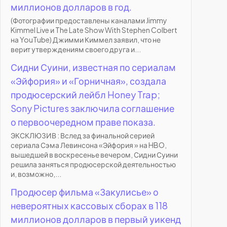
миллионов долларов в год.
(Фотографии предоставлены каналами Jimmy
Kimmel Live и The Late Show With Stephen Colbert
на YouTube) Джимми Киммел заявил, что не
верит утверждениям своего друга и...
Сидни Суини, известная по сериалам
«Эйфория» и «Горничная», создала
продюсерский лейбл Honey Trap;
Sony Pictures заключила соглашение
о первоочередном праве показа.
ЭКСКЛЮЗИВ : Вслед за финальной серией
сериала Сэма Левинсона «Эйфория » на HBO,
вышедшей в воскресенье вечером, Сидни Суини
решила заняться продюсерской деятельностью
и, возможно,...
Продюсер фильма «Закулисье» о
невероятных кассовых сборах в 118
миллионов долларов в первый уикенд