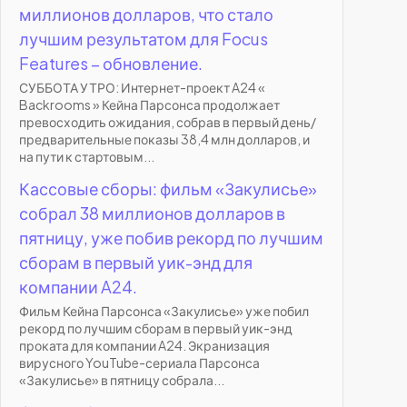
миллионов долларов, что стало
лучшим результатом для Focus
Features – обновление.
СУББОТА УТРО: Интернет-проект A24 «
Backrooms » Кейна Парсонса продолжает
превосходить ожидания, собрав в первый день/
предварительные показы 38,4 млн долларов, и
на пути к стартовым...
Кассовые сборы: фильм «Закулисье»
собрал 38 миллионов долларов в
пятницу, уже побив рекорд по лучшим
сборам в первый уик-энд для
компании A24.
Фильм Кейна Парсонса «Закулисье» уже побил
рекорд по лучшим сборам в первый уик-энд
проката для компании A24. Экранизация
вирусного YouTube-сериала Парсонса
«Закулисье» в пятницу собрала...