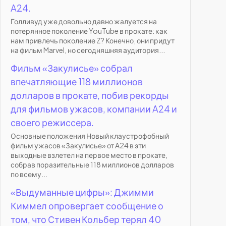
A24.
Голливуд уже довольно давно жалуется на
потерянное поколение YouTube в прокате: как
нам привлечь поколение Z? Конечно, они придут
на фильм Marvel, но сегодняшняя аудитория...
Фильм «Закулисье» собрал
впечатляющие 118 миллионов
долларов в прокате, побив рекорды
для фильмов ужасов, компании A24 и
своего режиссера.
Основные положения Новый клаустрофобный
фильм ужасов «Закулисье» от A24 в эти
выходные взлетел на первое место в прокате,
собрав поразительные 118 миллионов долларов
по всему...
«Выдуманные цифры»: Джимми
Киммел опровергает сообщение о
том, что Стивен Кольбер терял 40