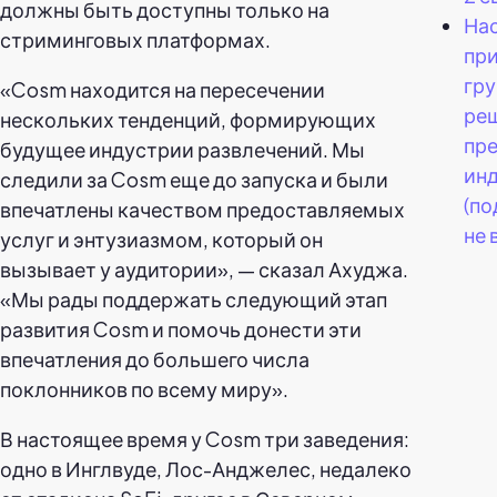
должны быть доступны только на
На
стриминговых платформах.
при
гр
«Cosm находится на пересечении
ре
нескольких тенденций, формирующих
пр
будущее индустрии развлечений. Мы
ин
следили за Cosm еще до запуска и были
(по
впечатлены качеством предоставляемых
не 
услуг и энтузиазмом, который он
вызывает у аудитории», — сказал Ахуджа.
«Мы рады поддержать следующий этап
развития Cosm и помочь донести эти
впечатления до большего числа
поклонников по всему миру».
В настоящее время у Cosm три заведения:
одно в Инглвуде, Лос-Анджелес, недалеко