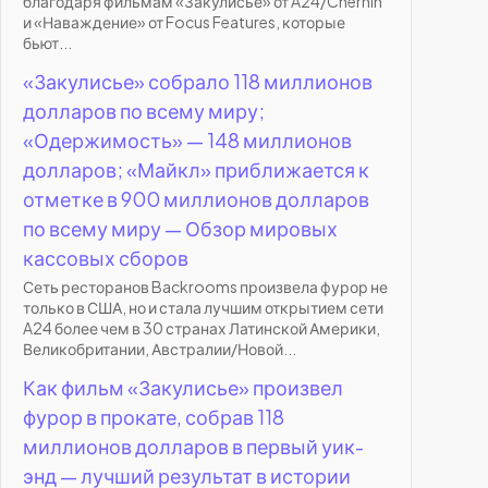
благодаря фильмам «Закулисье» от A24/Chernin
и «Наваждение» от Focus Features, которые
бьют...
«Закулисье» собрало 118 миллионов
долларов по всему миру;
«Одержимость» — 148 миллионов
долларов; «Майкл» приближается к
отметке в 900 миллионов долларов
по всему миру — Обзор мировых
кассовых сборов
Сеть ресторанов Backrooms произвела фурор не
только в США, но и стала лучшим открытием сети
A24 более чем в 30 странах Латинской Америки,
Великобритании, Австралии/Новой...
Как фильм «Закулисье» произвел
фурор в прокате, собрав 118
миллионов долларов в первый уик-
энд — лучший результат в истории