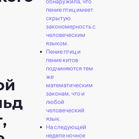
обнаружила, что
пение птиц имеет
скрытую
закономерность с
человеческим
языком.
Пение птиц и
пение китов
подчиняются тем
же
ой
математическим
законам, что и
льд
любой
человеческий
,
язык.
На следующей
е
неделе ночное