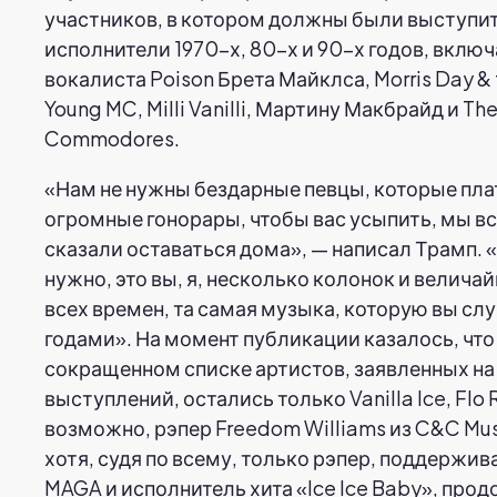
участников, в котором должны были выступи
исполнители 1970-х, 80-х и 90-х годов, включ
вокалиста Poison Брета Майклса, Morris Day & 
Young MC, Milli Vanilli, Мартину Макбрайд и Th
Commodores.
«Нам не нужны бездарные певцы, которые пла
огромные гонорары, чтобы вас усыпить, мы в
сказали оставаться дома», — написал Трамп. «
нужно, это вы, я, несколько колонок и велич
всех времен, та самая музыка, которую вы сл
годами». На момент публикации казалось, что
сокращенном списке артистов, заявленных на
выступлений, остались только Vanilla Ice, Flo R
возможно, рэпер Freedom Williams из C&C Musi
хотя, судя по всему, только рэпер, поддерж
MAGA и исполнитель хита «Ice Ice Baby», про