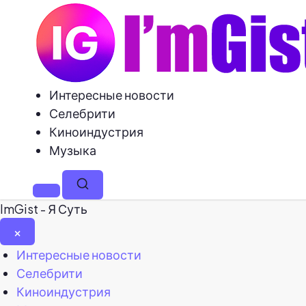
Интересные новости
Селебрити
Киноиндустрия
Музыка
Меню
Поиск
ImGist - Я Суть
×
Закрыть
Интересные новости
меню
Селебрити
Киноиндустрия