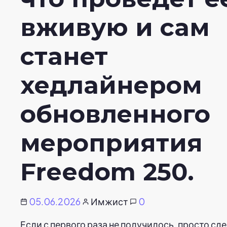
вживую и сам
станет
хедлайнером
обновленного
мероприятия
Freedom 250.
05.06.2026
Имжист
0
Если с первого раза не получилось, просто сде