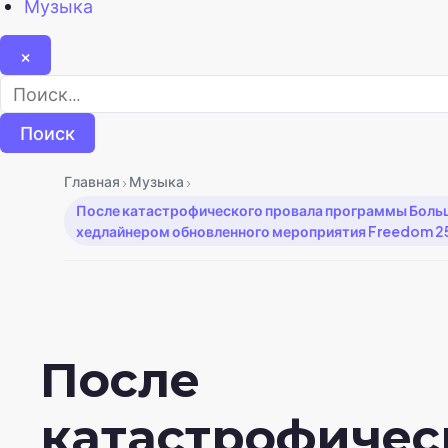
Музыка
×
Найти:
›
›
Главная
Музыка
После катастрофического провала программы Большо
хедлайнером обновленного мероприятия Freedom 2
После
катастрофичес