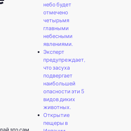
небо будет
отмечено
четырьмя
главными
небесными
явлениями.
Эксперт
предупреждает,
что засуха
подвергает
наибольшей
опасности эти 5
видов диких
животных.
Открытие
пещеры в
лай это сам.
Испании