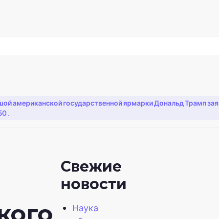
й американской государственной ярмарки Дональд Трамп заявл
50.
Свежие
новости
кого
Наука