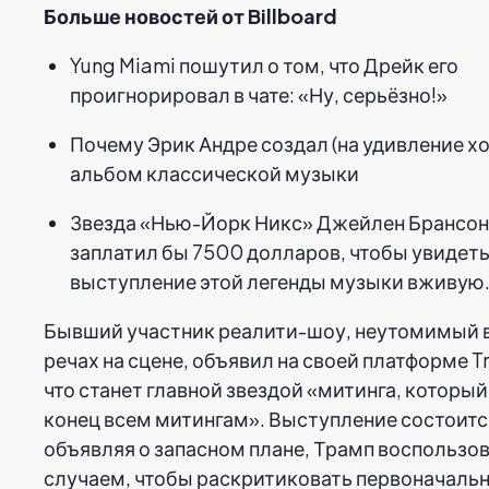
Больше новостей от Billboard
Yung Miami пошутил о том, что Дрейк его
проигнорировал в чате: «Ну, серьёзно!»
Почему Эрик Андре создал (на удивление х
альбом классической музыки
Звезда «Нью-Йорк Никс» Джейлен Брансон 
заплатил бы 7500 долларов, чтобы увидет
выступление этой легенды музыки вживую
Бывший участник реалити-шоу, неутомимый в
речах на сцене, объявил на своей платформе Tru
что станет главной звездой «митинга, которы
конец всем митингам». Выступление состоится
объявляя о запасном плане, Трамп воспользо
случаем, чтобы раскритиковать первоначаль