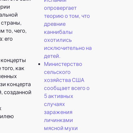
ерии
опровергает
нальной
теорию о том, что
 страны,
древние
 то, чего,
каннибалы
: его
охотились
исключительно на
детей.
л концерты
Министерство
 того, как
сельского
ленных
хозяйства США
язи концерта
сообщает всего о
, созданной
5 активных
случаях
х
заражения
билею
личинками
мясной мухи