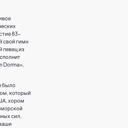
живое
ческих
стие 83-
й свой гимн
й певец из
исполнит
n Dorma»,
е было
цом, который
ША, хором
 морской
ных сил,
 ваши