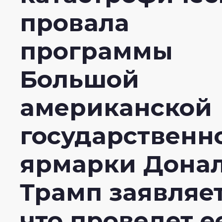
провала
программы
Большой
американской
государственн
ярмарки Дона
Трамп заявляет
что проведет е