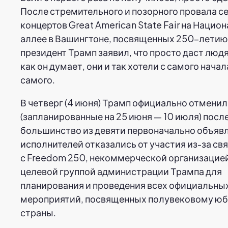
После стремительного и позорного провала с
концертов Great American State Fair на Нацио
аллее в Вашингтоне, посвященных 250-летию
президент Трамп заявил, что просто даст людям
как он думает, они и так хотели с самого начала
самого.
В четверг (4 июня) Трамп официально отмени
(запланированные на 25 июня — 10 июля) после
большинство из девяти первоначально объяв
исполнителей отказались от участия из-за св
с Freedom 250, некоммерческой организацией
целевой группой администрации Трампа для
планирования и проведения всех официальны
мероприятий, посвященных полувековому ю
страны.