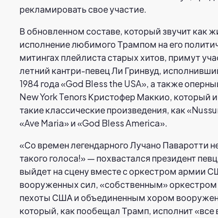
рекламировать свое участие.
В обновленном составе, который звучит как 
исполнение любимого Трампом на его полити
митингах плейлиста старых хитов, примут уча
летний кантри-певец Ли Гринвуд, исполнивши
1984 года «God Bless the USA», а также оперны
New York Tenors Кристофер Маккио, который 
такие классические произведения, как «Nussu
«Ave Maria» и «God Bless America».
«Со времен легендарного Лучано Паваротти н
такого голоса!» — похвастался президент пев
выйдет на сцену вместе с оркестром армии С
вооруженных сил, «собственным» оркестром
пехоты США и объединенным хором вооружен
который, как пообещал Трамп, исполнит «все