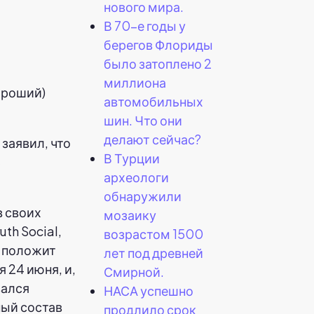
нового мира.
В 70-е годы у
берегов Флориды
было затоплено 2
миллиона
ороший)
автомобильных
шин. Что они
делают сейчас?
заявил, что
В Турции
ь
археологи
.
обнаружили
 своих
мозаику
th Social,
возрастом 1500
й положит
лет под древней
 24 июня, и,
Смирной.
вался
НАСА успешно
ный состав
продлило срок