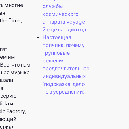
ть многие
службы
ая
космического
the Time,
аппарата Voyager
e
2 еще на один год.
Настоящая
причина, почему
тят
групповые
сем им
решения
Все, что нам
предпочтительнее
айшая музыка
индивидуальных
ушали
(подсказка: дело
 в
не в усреднении).
 серию
ida и,
c Factory,
ивающий
должал