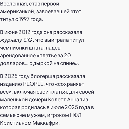
Вселенная, став первой
американкой, завоевавшей этот
титул с 1997 года.
В июне 2012 года она рассказала
журналу GQ
, что выиграла титул
чемпионки штата, надев
арендованное «платье за 20
долларов… с дыркой на спине».
В 2025 году блогерша рассказала
изданию PEOPLE, что «сохраняет
все», включая свои платья, для своей
маленькой дочери Колетт Аннализ,
которая родилась в июле 2025 года в
семье с ее мужем, игроком НФЛ
Кристианом Маккафри.