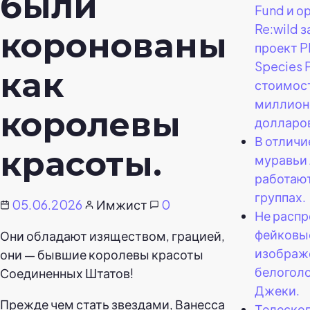
были
Fund и о
Re:wild 
коронованы
проект P
Species 
как
стоимос
миллион
королевы
долларо
В отличи
красоты.
муравьи
работают
группах.
05.06.2026
Имжист
0
Не распр
фейковы
Они обладают изяществом, грацией,
изображ
они — бывшие королевы красоты
белоголо
Соединенных Штатов!
Джеки.
Прежде чем стать звездами, Ванесса
Телескоп