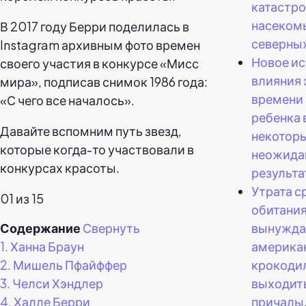
катастро
насеком
В 2017 году Берри поделилась в
северных
Instagram архивным фото времен
Новое и
своего участия в конкурсе «Мисс
влияния 
мира», подписав снимок 1986 года:
времени 
«С чего все началось».
ребенка
Давайте вспомним путь звезд,
некотор
которые когда-то участвовали в
неожида
конкурсах красоты.
результа
Утрата с
01 из 15
обитания
вынужда
Содержание
Свернуть
америка
1.
Ханна Браун
крокоди
2.
Мишель Пфайффер
выходить
3.
Челси Хэндлер
причалы
4.
Халле Берри