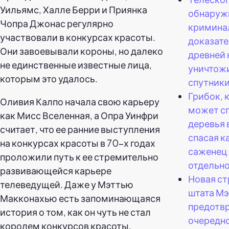
Уильямс, Халле Берри и Приянка
обнаруж
Чопра Джонас регулярно
кримина
участвовали в конкурсах красоты.
доказате
Они завоевывали короны, но далеко
древней 
не единственные известные лица,
уничтож
которым это удалось.
спутники
Грибок, 
Оливия Калпо начала свою карьеру
может с
как Мисс Вселенная, а Опра Уинфри
деревья 
считает, что ее ранние выступления
спасая 
на конкурсах красоты в 70-х годах
саженец 
проложили путь к ее стремительно
отдельно
развивающейся карьере
Новая ст
телеведущей. Даже у Мэттью
штата Мэ
Макконахью есть запоминающаяся
предотв
история о том, как он чуть не стал
очередн
королем конкурсов красоты.