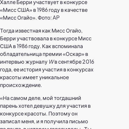
Халле Берри участвует в конкурсе
«Мисс США» в 1986 году в качестве
«Мисс Огайо». Фото: AP
Тогда известная как Мисс Огайо,
Берри участвовала в конкурсе Мисс
США в 1986 году. Как вспоминала
обладательница премии «Оскар» в
интервью журналу
W
в сентябре 2016
года, ее история участия в конкурсах
красоты имеет уникальное
происхождение.
«На самом деле, мой тогдашний
парень хотел девушку для участия в
конкурсе красоты. Поэтому он
записал меня, и я получила письмо
по почте, в котором говорилось: „Ты