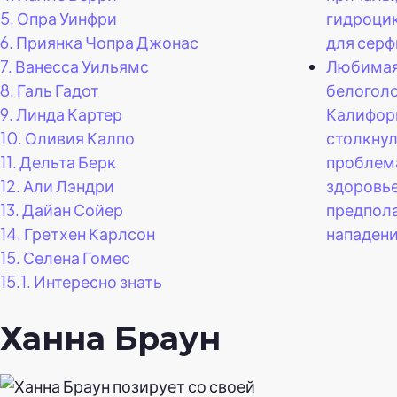
гидроцик
5.
Опра Уинфри
для серф
6.
Приянка Чопра Джонас
Любимая
7.
Ванесса Уильямс
белогол
8.
Галь Гадот
Калифор
9.
Линда Картер
столкнул
10.
Оливия Калпо
проблем
11.
Дельта Берк
здоровь
12.
Али Лэндри
предпол
13.
Дайан Сойер
нападени
14.
Гретхен Карлсон
15.
Селена Гомес
15.1.
Интересно знать
Ханна Браун