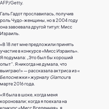
AFP/Getty.
Галь Гадот прославилась, получив
роль Чудо-женщины, но в 2004 году
она завоевала другой титул: Мисс
Израиль.
«В 18 лет мне предложили принять
участие в конкурсе «Мисс Израиль».
Я подумала: „Это был бы хороший
опыт“. Я никогда не думала, что
выиграю!» — рассказала актриса из «
Белоснежки»
журналу Glamour
в
марте 2016 года.
«Я была в шоке, когда меня
короновали; когда я поехала на
конкурс «Мисс Вселенная», я