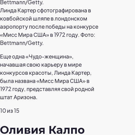
Линда Картер сфотографирована в
ковбойской шляпе в лондонском
аэропорту после победы на конкурсе
«Мисс Мира США» в 1972 году. Фото:
Bettmann/Getty.
Еще одна «Чудо-женщина»,
начавшая свою карьеру в мире
конкурсов красоты, Линда Картер,
была названа «Мисс Мира США» в
1972 году, представляя свой родной
штат Аризона.
10 из 15
Оливия Калпо