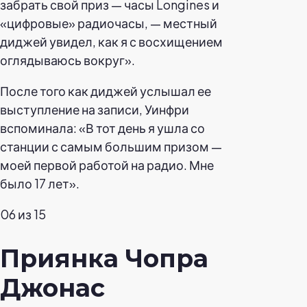
забрать свой приз — часы Longines и
«цифровые» радиочасы, — местный
диджей увидел, как я с восхищением
оглядываюсь вокруг».
После того как диджей услышал ее
выступление на записи, Уинфри
вспоминала: «В тот день я ушла со
станции с самым большим призом —
моей первой работой на радио. Мне
было 17 лет».
06 из 15
Приянка Чопра
Джонас