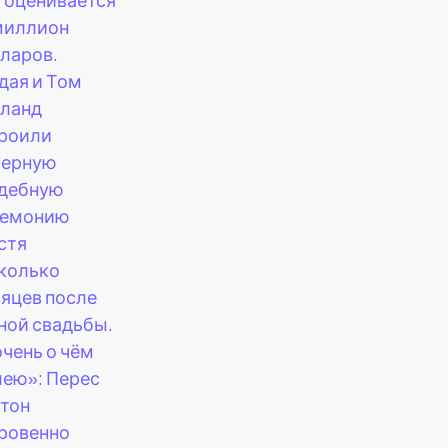
 миллион
ларов.
дая и Том
ланд
роили
мерную
дебную
ремонию
стя
колько
яцев после
ной свадьбы.
очень о чём
ею»: Перес
тон
ровенно