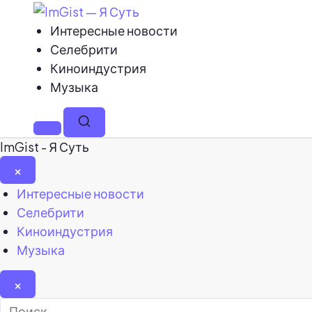
Интересные новости
Селебрити
Киноиндустрия
Музыка
Меню
Поиск
ImGist - Я Суть
×
Закрыть
Интересные новости
меню
Селебрити
Киноиндустрия
Музыка
×
Найти: