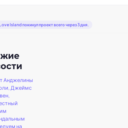
ove Island покинул проект всего через 3 дня.
ежие
вости
т Анджелины
оли, Джеймс
вен,
естный
оим
ндальным
елуем на