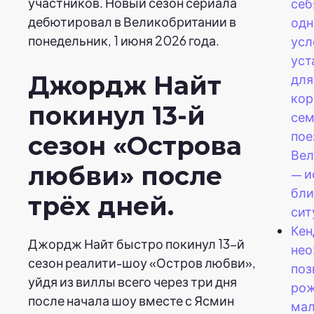
участников. Новый сезон сериала
себ
дебютировал в Великобритании в
одн
понедельник, 1 июня 2026 года.
усл
уст
Джордж Найт
для
кор
покинул 13-й
сем
пое
сезон «Острова
Вел
любви» после
— и
бли
трёх дней.
сит
Кен
Джордж Найт быстро покинул 13-й
нео
сезон реалити-шоу «Остров любви»,
поз
уйдя из виллы всего через три дня
ро
после начала шоу вместе с Ясмин
мал