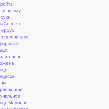
ройта,
ерявшему
 руки.
и Селеста
имроуз
олвлена, и ее
фировое
ьцо
азительно
оже на
ьцо
нцессы
ны.
трясающее
учальное
ьцо Мэдисон
 оценивается