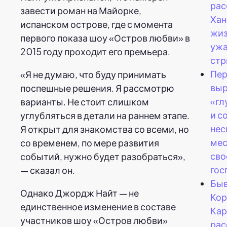
рас
завести роман на Майорке,
Хан
испанском острове, где с момента
жиз
первого показа шоу «Остров любви» в
уж
2015 году проходит его премьера.
стр
Пер
«Я не думаю, что буду принимать
выр
поспешные решения. Я рассмотрю
«гл
варианты. Не стоит слишком
и с
углубляться в детали на раннем этапе.
нес
Я открыт для знакомства со всеми, но
мес
со временем, по мере развития
сво
событий, нужно будет разобраться»,
гос
— сказал он.
Быв
Однако Джордж Найт — не
Кор
единственное изменение в составе
Кар
участников шоу «Остров любви»
рас