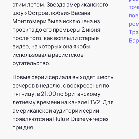
этим летом. Звезда американского
точ
шоу «Остров любви» Васана
пов
Монтгомери была исключена из
ром
проекта до его премьеры 2 июня
Трэ
после того, как всплыли старые
Бар
видео, на которых она якобы
использовала расистское
ругательство.
Новые серии сериала выходят шесть
вечеров в неделю, с воскресенья по
пятницу, в 21:00 по британскому
летнему времени на канале ITV2. Для
американской аудитории серии
появляются на Hulu и Disney+ через
три дня.