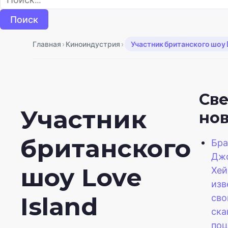
›
›
Главная
Киноиндустрия
Участник британского шоу L
Св
Участник
но
британского
Бра
Дж
шоу Love
Хей
изв
св
Island
ска
поц