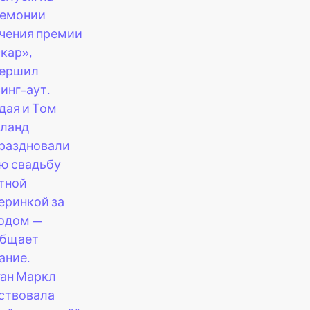
емонии
чения премии
кар»,
вершил
инг-аут.
дая и Том
ланд
раздновали
ю свадьбу
тной
еринкой за
одом —
общает
ание.
ан Маркл
ствовала