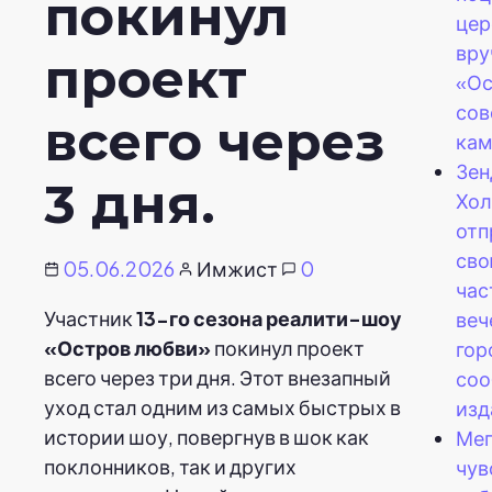
покинул
цер
вру
проект
«Ос
со
всего через
кам
Зен
3 дня.
Хол
отп
сво
05.06.2026
Имжист
0
час
Участник
13-го сезона
реалити-шоу
веч
«Остров любви»
покинул проект
гор
всего через три дня. Этот внезапный
со
уход стал одним из самых быстрых в
изд
истории шоу, повергнув в шок как
Мег
поклонников, так и других
чув