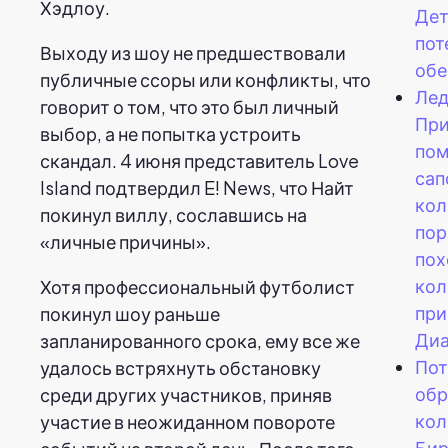
Хэдлоу.
Дет
пот
Выходу из шоу не предшествовали
обе
публичные ссоры или конфликты, что
Лед
говорит о том, что это был личный
Пр
выбор, а не попытка устроить
пом
скандал. 4 июня представитель Love
сап
Island подтвердил E! News, что Найт
кол
покинул виллу, сославшись на
пор
«личные причины».
пох
кол
Хотя профессиональный футболист
при
покинул шоу раньше
Диа
запланированного срока, ему все же
По
удалось встряхнуть обстановку
обр
среди других участников, приняв
кол
участие в неожиданном повороте
Бир