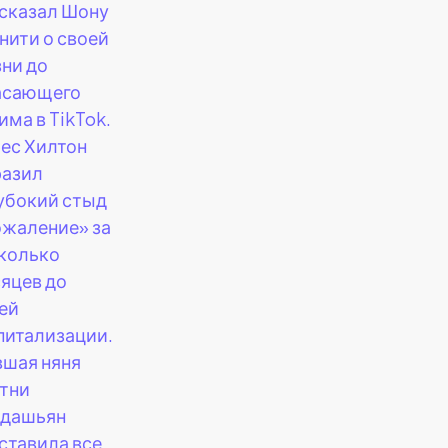
сказал Шону
нити о своей
ни до
асающего
има в TikTok.
ес Хилтон
азил
убокий стыд
ожаление» за
колько
яцев до
ей
питализации.
шая няня
тни
дашьян
ставила все