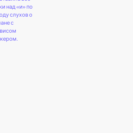
ки над «и» по
оду слухов о
ане с
висом
кером.