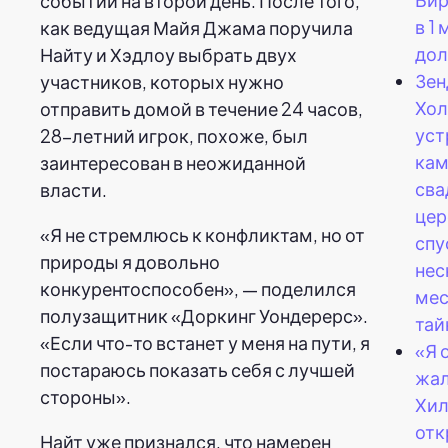
событий на второй день. После того,
в 1
как ведущая Майя Джама поручила
дол
Найту и Хэдлоу выбрать двух
Зен
участников, которых нужно
Хол
отправить домой в течение 24 часов,
уст
28-летний игрок, похоже, был
ка
заинтересован в неожиданной
сва
власти.
це
«Я не стремлюсь к конфликтам, но от
спу
природы я довольно
нес
конкурентоспособен», — поделился
мес
полузащитник «Доркинг Уондерерс».
тай
«Если что-то встанет у меня на пути, я
«Я 
постараюсь показать себя с лучшей
жал
стороны».
Хил
отк
Найт уже признался, что намерен