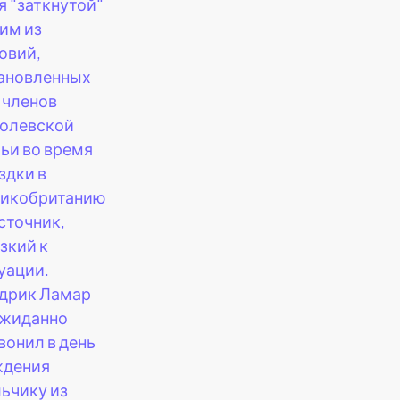
я "заткнутой"
им из
овий,
ановленных
 членов
олевской
ьи во время
здки в
икобританию
сточник,
зкий к
уации.
дрик Ламар
жиданно
вонил в день
ждения
ьчику из