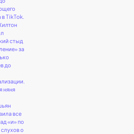
до
ющего
в TikTok.
Хилтон
ил
кий стыд
ление» за
ько
в до
ализации.
 няня
шьян
вила все
ад «и» по
 слухов о