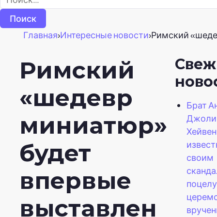
Главная
›
Интересные новости
›
Римский «шеде
Свеж
Римский
ново
«шедевр
Брат 
миниатюр»
Джоли
Хейвен
извес
будет
своим
сканд
впервые
поцелу
церем
выставлен
вручен