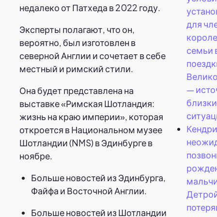
недалеко от Патхеда в 2022 году.
устано
для чл
Эксперты полагают, что он,
корол
вероятно, был изготовлен в
семьи 
северной Англии и сочетает в себе
поездк
местный и римский стили.
Велик
— исто
Она будет представлена на
близки
выставке «Римская Шотландия:
ситуац
жизнь на краю империи», которая
Кендри
откроется в Национальном музее
неожи
Шотландии (NMS) в Эдинбурге в
позвон
ноябре.
рожде
Больше новостей из Эдинбурга,
мальчи
Файфа и Восточной Англии.
Детрой
потер
Больше новостей из Шотландии