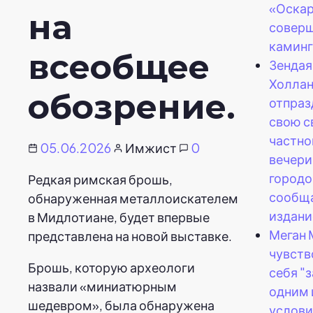
«Оскар
на
совер
каминг
всеобщее
Зендая
Холла
обозрение.
отпраз
свою с
частно
05.06.2026
Имжист
0
вечери
город
Редкая римская брошь,
сообщ
обнаруженная металлоискателем
издани
в Мидлотиане, будет впервые
Меган 
представлена на новой выставке.
чувств
Брошь, которую археологи
себя "
назвали «миниатюрным
одним 
шедевром», была обнаружена
услови