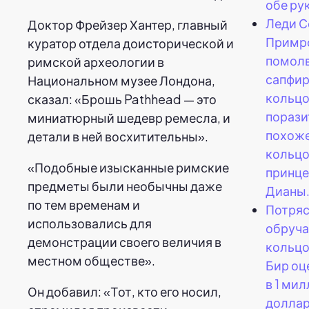
обе ру
Леди С
Доктор Фрейзер Хантер, главный
Примр
куратор отдела доисторической и
помолв
римской археологии в
сапфи
Национальном музее Лондона,
кольц
сказал: «Брошь Pathhead — это
порази
миниатюрный шедевр ремесла, и
похоже
детали в ней восхитительны».
кольц
«Подобные изысканные римские
принц
предметы были необычны даже
Дианы
по тем временам и
Потря
использовались для
обруча
демонстрации своего величия в
кольцо
местном обществе».
Бир оц
в 1 ми
Он добавил: «Тот, кто его носил,
доллар