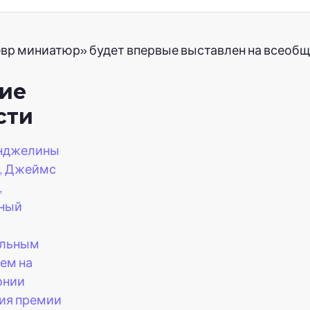
вр миниатюр» будет впервые выставлен на всеобщ
ие
сти
Анджелины
, Джеймс
,
тный
альным
ем на
онии
ия премии