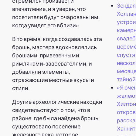
стремился произвести
Зендая
впечатление, и я уверен, что
Холла
посетители будут очарованы им,
устро
когда увидят его вблизи».
камер
сваде
В то время, когда создавалась эта
церем
брошь, мастера вдохновлялись
спустя
брошами, привезенными
нескол
римлянами-завоевателями, и
месяце
добавляли элементы,
тайной
отражающие местные вкусы и
«Я оче
стили.
жалею»
Другие археологические находки
Хилтон
свидетельствуют о том, что в
откров
районе, где была найдена брошь,
расска
существовало поселение
Ханнит
железного века, которое