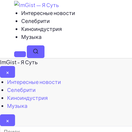
Интересные новости
Селебрити
Киноиндустрия
Музыка
Меню
Поиск
ImGist - Я Суть
×
Закрыть
Интересные новости
меню
Селебрити
Киноиндустрия
Музыка
×
Найти: