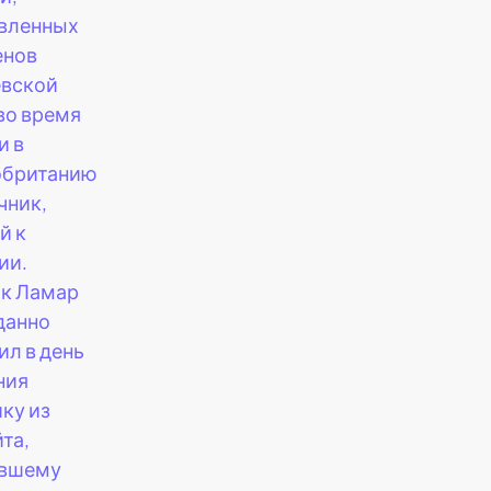
вленных
енов
евской
во время
и в
обританию
чник,
й к
ии.
к Ламар
данно
ил в день
ния
ку из
та,
явшему