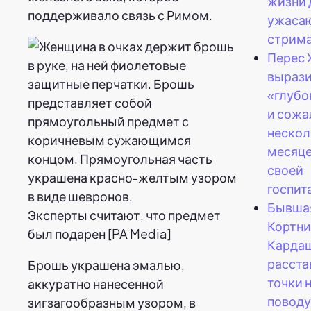
жизни 
поддерживало связь с Римом.
ужаса
стрима 
Перес 
выраз
«глубо
и сожа
нескол
месяце
своей
госпит
Бывшая
Эксперты считают, что предмет
Кортни
был подарен [PA Media]
Карда
расста
Брошь украшена эмалью,
точки н
аккуратно нанесенной
поводу
зигзагообразным узором, в