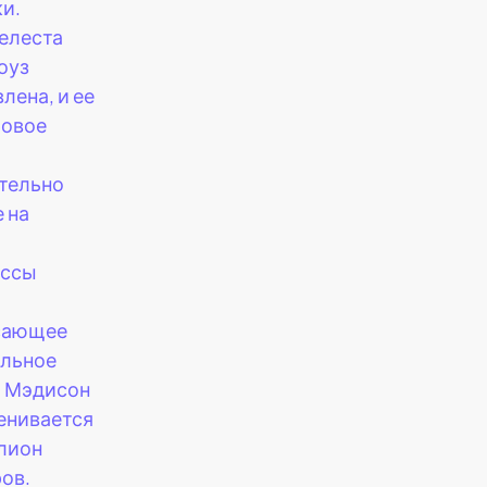
ки.
елеста
оуз
лена, и ее
ровое
о
тельно
 на
о
ессы
.
сающее
льное
 Мэдисон
енивается
ллион
ов.