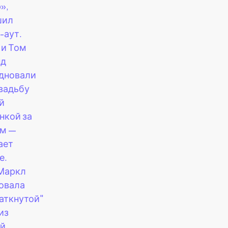
»,
шил
-аут.
 и Том
нд
дновали
вадьбу
й
нкой за
ом —
ает
е.
Маркл
овала
заткнутой"
из
й,