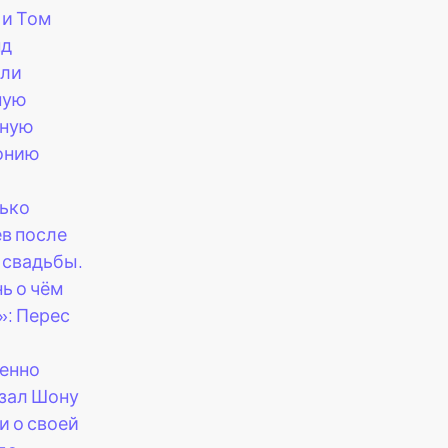
 и Том
нд
или
ную
бную
онию
ько
в после
 свадьбы.
нь о чём
: Перес
енно
зал Шону
и о своей