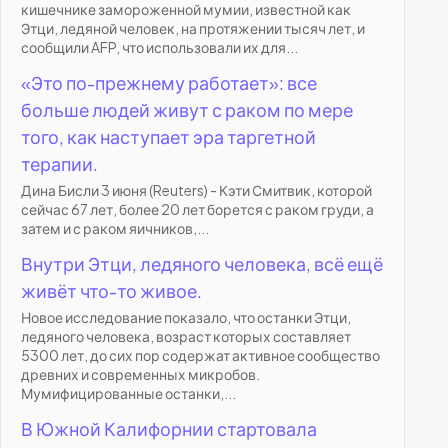
кишечнике замороженной мумии, известной как
Этци, ледяной человек, на протяжении тысяч лет, и
сообщили AFP, что использовали их для...
«Это по-прежнему работает»: все
больше людей живут с раком по мере
того, как наступает эра таргетной
терапии.
Дина Бисли 3 июня (Reuters) - Кэти Смитвик, которой
сейчас 67 лет, более 20 лет борется с раком груди, а
затем и с раком яичников,...
Внутри Этци, ледяного человека, всё ещё
живёт что-то живое.
Новое исследование показало, что останки Этци,
ледяного человека, возраст которых составляет
5300 лет, до сих пор содержат активное сообщество
древних и современных микробов.
Мумифицированные останки,...
В Южной Калифорнии стартовала