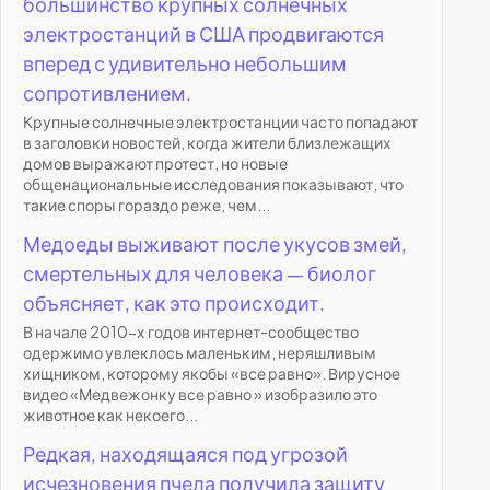
большинство крупных солнечных
электростанций в США продвигаются
вперед с удивительно небольшим
сопротивлением.
Крупные солнечные электростанции часто попадают
в заголовки новостей, когда жители близлежащих
домов выражают протест, но новые
общенациональные исследования показывают, что
такие споры гораздо реже, чем...
Медоеды выживают после укусов змей,
смертельных для человека — биолог
объясняет, как это происходит.
В начале 2010-х годов интернет-сообщество
одержимо увлеклось маленьким, неряшливым
хищником, которому якобы «все равно». Вирусное
видео «Медвежонку все равно » изобразило это
животное как некоего...
Редкая, находящаяся под угрозой
исчезновения пчела получила защиту