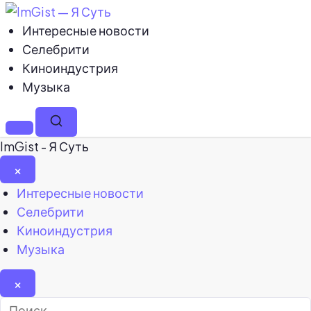
Интересные новости
Селебрити
Киноиндустрия
Музыка
Меню
Поиск
ImGist - Я Суть
×
Закрыть
Интересные новости
меню
Селебрити
Киноиндустрия
Музыка
×
Найти: