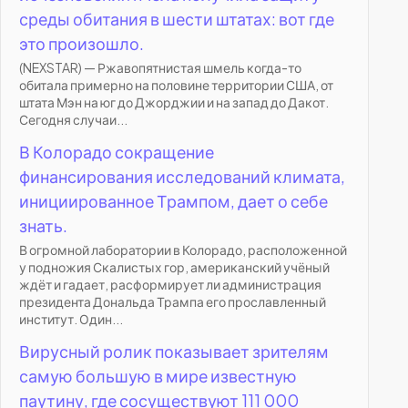
среды обитания в шести штатах: вот где
это произошло.
(NEXSTAR) — Ржавопятнистая шмель когда-то
обитала примерно на половине территории США, от
штата Мэн на юг до Джорджии и на запад до Дакот.
Сегодня случаи...
В Колорадо сокращение
финансирования исследований климата,
инициированное Трампом, дает о себе
знать.
В огромной лаборатории в Колорадо, расположенной
у подножия Скалистых гор, американский учёный
ждёт и гадает, расформирует ли администрация
президента Дональда Трампа его прославленный
институт. Один...
Вирусный ролик показывает зрителям
самую большую в мире известную
паутину, где сосуществуют 111 000