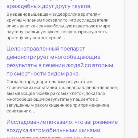
враждебных друг другу пауков.
В недавно вышедшем видеоролике зрителям
крупным планом показали то, что исследователи
описывают как самую большую известную в мире
паутину: раскинувшуюся, полупрозрачную сеть,
протянувшуюся по серной...
Целенаправленный препарат
демонстрирует многообещающие
результаты в лечении людей со вторым
по смертности видом рака.
Согласно предварительным результатам
клинических испытаний, целенаправленное лечение,
вызывающее гибель раковых клеток, показало
многообещающие результаты у пациентов с
запущенным раком кишечника при применении в
сочетании с...
Исследование показало, что загрязнение
воздуха автомобильными шинами