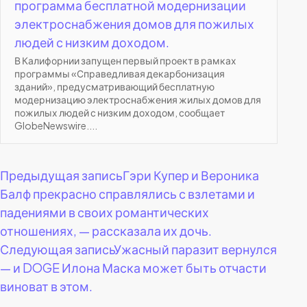
программа бесплатной модернизации
электроснабжения домов для пожилых
людей с низким доходом.
В Калифорнии запущен первый проект в рамках
программы «Справедливая декарбонизация
зданий», предусматривающий бесплатную
модернизацию электроснабжения жилых домов для
пожилых людей с низким доходом, сообщает
GlobeNewswire....
Навигация
Предыдущая запись
Гэри Купер и Вероника
Балф прекрасно справлялись с взлетами и
по
падениями в своих романтических
отношениях, — рассказала их дочь.
записям
Следующая запись
Ужасный паразит вернулся
— и DOGE Илона Маска может быть отчасти
виноват в этом.