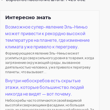
Интересно знать
Возможное супер-явление Эль-Ниньо
может привести к рекордно высокой
температуре на планете, где изменение
климата уже привело к перегреву.
Формирующееся явление Эль-Ниньо может
усилиться до сверхсильного уровня в то время, когда
загрязнение окружающей среды, вызванное
деятельностью человека, уже привело к перегреву
планеты, что вызывает...
Внутри небоскребов есть скрытые
этажи, которые большинство людей
никогда не видят — вот почему.
Небоскребы часто отличаются своей видимой
высотой и сверкающими фасадами, но большая
часть их сложности скрыта за внешней оболочкой. За