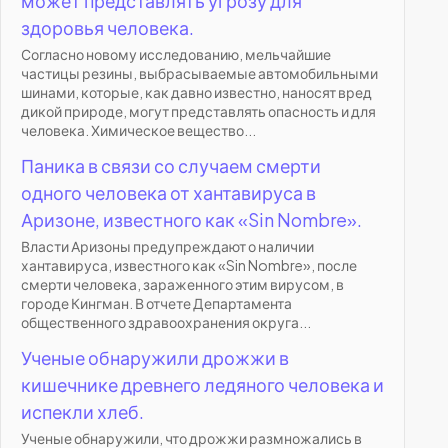
может представлять угрозу для
здоровья человека.
Согласно новому исследованию, мельчайшие
частицы резины, выбрасываемые автомобильными
шинами, которые, как давно известно, наносят вред
дикой природе, могут представлять опасность и для
человека. Химическое вещество...
Паника в связи со случаем смерти
одного человека от хантавируса в
Аризоне, известного как «Sin Nombre».
Власти Аризоны предупреждают о наличии
хантавируса, известного как «Sin Nombre», после
смерти человека, зараженного этим вирусом, в
городе Кингман. В отчете Департамента
общественного здравоохранения округа...
Ученые обнаружили дрожжи в
кишечнике древнего ледяного человека и
испекли хлеб.
Ученые обнаружили, что дрожжи размножались в