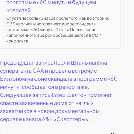
программе «60 минут» и будущем
новостей
Спустя несколько часов после того, как во вторник
CBS уволила многолетнего корреспондента
программы «60 минут» Скотта Пелли, после
напряженного и широко освещавшегося в СМИ
конфликта...
Навигация
Предыдущая запись
Лесли Шталь наняла
суперагента CAA и провела встречу с
по
Билтоном на фоне скандала в программе «60
минут»: сообщается в репортаже.
записям
Следующая запись
Флэш Шелтон помогает
спасти захваченные дома от наглых
захватчиков в новом документальном
сериале канала A&E «Сквоттеры».