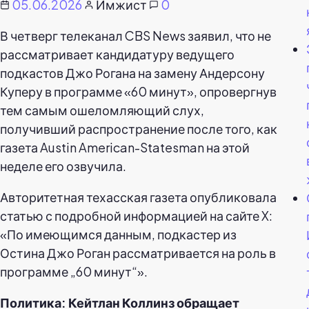
05.06.2026
Имжист
0
В четверг телеканал CBS News заявил, что не
рассматривает кандидатуру ведущего
подкастов Джо Рогана на замену Андерсону
Куперу в программе «60 минут», опровергнув
тем самым ошеломляющий слух,
получивший распространение после того, как
газета Austin American-Statesman на этой
неделе его озвучила.
Авторитетная техасская газета опубликовала
статью с подробной информацией на сайте X:
«По имеющимся данным, подкастер из
Остина Джо Роган рассматривается на роль в
программе „60 минут“».
Политика: Кейтлан Коллинз обращает