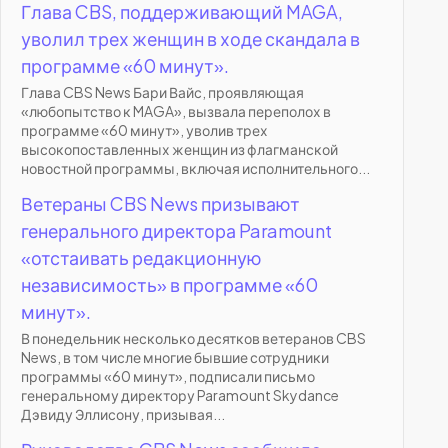
Глава CBS, поддерживающий MAGA,
уволил трех женщин в ходе скандала в
программе «60 минут».
Глава CBS News Бари Вайс, проявляющая
«любопытство к MAGA», вызвала переполох в
программе «60 минут», уволив трех
высокопоставленных женщин из флагманской
новостной программы, включая исполнительного...
Ветераны CBS News призывают
генерального директора Paramount
«отстаивать редакционную
независимость» в программе «60
минут».
В понедельник несколько десятков ветеранов CBS
News, в том числе многие бывшие сотрудники
программы «60 минут», подписали письмо
генеральному директору Paramount Skydance
Дэвиду Эллисону, призывая...