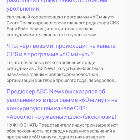
увольнении.
Уволенный корреспондент программы «60 минут»
Скотт Пелли опроверг слова главного редактора CBS
Бари Вайс, заявив, что то, что она сказала
сотрудникам телеканала о его увольнении...
Что, чёрт возьми, происходит на канале
CBS и в программе «60 минут»?
То, что началось с лёгкого волнения среди
сотрудников CBS News, когда Бари Вайс была
назначена главным редактором новостной
организации в октябре прошлого года, переросло в...
Продюсер ABC News высказался об
увольнениях в программе «60 минут» на
конкурирующем канале CBS:
«Абсолютно ужасный шок» (эксклюзив)
НУЖНО ЗНАТЬ Представители индустрии выражают
обеспокоенность по поводу недавних увольнений в
программе «60 минут» , один из них назвал это