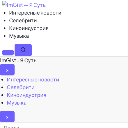
Интересные новости
Селебрити
Киноиндустрия
Музыка
Меню
Поиск
ImGist - Я Суть
×
Закрыть
Интересные новости
меню
Селебрити
Киноиндустрия
Музыка
×
Найти: