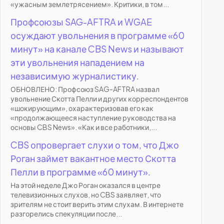
«ужасным землетрясением». Критики, в том...
Профсоюзы SAG-AFTRA и WGAE
осуждают увольнения в программе «60
минут» на канале CBS News и называют
эти увольнения нападением на
независимую журналистику.
ОБНОВЛЕНО: Профсоюз SAG-AFTRA назвал
увольнение Скотта Пелли и других корреспондентов
«шокирующим», охарактеризовав его как
«продолжающееся наступление руководства на
основы CBS News». «Как и все работники,...
CBS опровергает слухи о том, что Джо
Роган займет вакантное место Скотта
Пелли в программе «60 минут».
На этой неделе Джо Роган оказался в центре
телевизионных слухов, но CBS заявляет, что
зрителям не стоит верить этим слухам. В интернете
разгорелись спекуляции после...