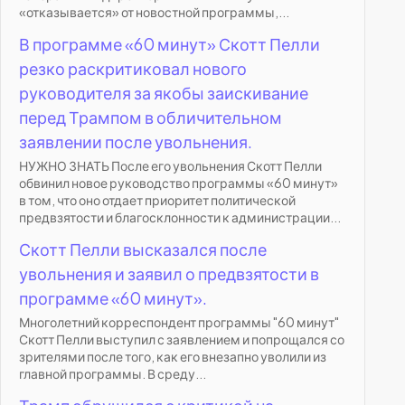
«отказывается» от новостной программы,...
В программе «60 минут» Скотт Пелли
резко раскритиковал нового
руководителя за якобы заискивание
перед Трампом в обличительном
заявлении после увольнения.
НУЖНО ЗНАТЬ После его увольнения Скотт Пелли
обвинил новое руководство программы «60 минут»
в том, что оно отдает приоритет политической
предвзятости и благосклонности к администрации...
Скотт Пелли высказался после
увольнения и заявил о предвзятости в
программе «60 минут».
Многолетний корреспондент программы "60 минут"
Скотт Пелли выступил с заявлением и попрощался со
зрителями после того, как его внезапно уволили из
главной программы. В среду...