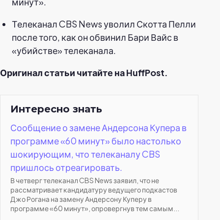
минут».
Телеканал CBS News уволил Скотта Пелли
после того, как он обвинил Бари Вайс в
«убийстве» телеканала.
Оригинал статьи читайте на HuffPost.
Интересно знать
Сообщение о замене Андерсона Купера в
программе «60 минут» было настолько
шокирующим, что телеканалу CBS
пришлось отреагировать.
В четверг телеканал CBS News заявил, что не
рассматривает кандидатуру ведущего подкастов
Джо Рогана на замену Андерсону Куперу в
программе «60 минут», опровергнув тем самым...