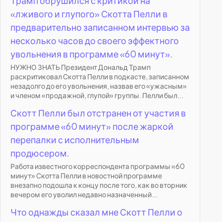
Трамп обрушился с критикой на
«лживого и глупого» Скотта Пелли в
предварительно записанном интервью за
несколько часов до своего эффектного
увольнения в программе «60 минут».
НУЖНО ЗНАТЬ Президент Дональд Трамп
раскритиковал Скотта Пелли в подкасте, записанном
незадолго до его увольнения, назвав его «ужасным»
и членом «продажной, глупой» группы. Пелли был...
Скотт Пелли был отстранен от участия в
программе «60 минут» после жаркой
перепалки с исполнительным
продюсером.
Работа известного корреспондента программы «60
минут» Скотта Пелли в новостной программе
внезапно подошла к концу после того, как во вторник
вечером его уволил недавно назначенный...
Что однажды сказал мне Скотт Пелли о