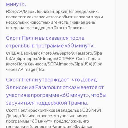
минут».
(Фото AP/Марк Леннихан, архив) В понедельник,
после того как записи этого события попали в руки
нескольких новостных агентств, гневная речь
ветерана телеведущего Скотта Пелли в...
Скотт Пелли высказался после
стрельбы в программе «60 минут».
СЛЕВА: Бари Вайс (Фото Альберто Э. Тамарго/Sipa
USA) (Sipa через AP Images) СПРАВА: Скотт Пелли
(Фото Пола Хеннесси/SOPA Images/Sipa USA) (Sipa
через AP Images) Во...
Скотт Пелли утверждает, что Дэвид
Эллисон из Paramount отказывается от
участия в программе «60 минут», чтобы
заручиться поддержкой Трампа.
Скотт Пелли раскритиковал владельца CBS News
Дэвида Эллисона после его увольнения из
программы «60 минут», предположив, что
генеральный директор Paramount Skydance