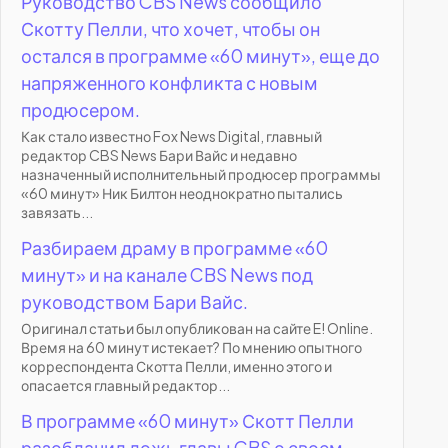
Руководство CBS News сообщило
Скотту Пелли, что хочет, чтобы он
остался в программе «60 минут», еще до
напряженного конфликта с новым
продюсером.
Как стало известно Fox News Digital, главный
редактор CBS News Бари Вайс и недавно
назначенный исполнительный продюсер программы
«60 минут» Ник Билтон неоднократно пытались
завязать...
Разбираем драму в программе «60
минут» и на канале CBS News под
руководством Бари Вайс.
Оригинал статьи был опубликован на сайте E! Online.
Время на 60 минут истекает? По мнению опытного
корреспондента Скотта Пелли, именно этого и
опасается главный редактор...
В программе «60 минут» Скотт Пелли
разоблачил ложь главы CBS о своем