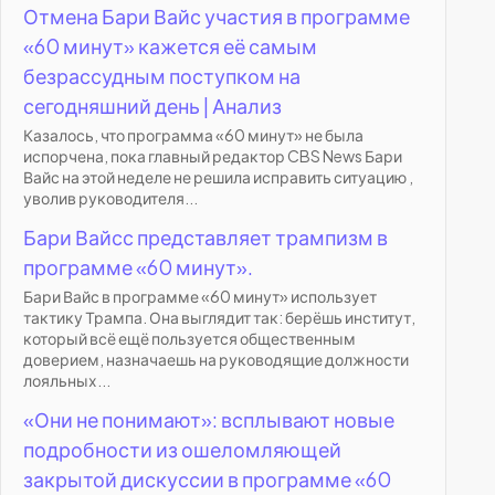
Отмена Бари Вайс участия в программе
«60 минут» кажется её самым
безрассудным поступком на
сегодняшний день | Анализ
Казалось, что программа «60 минут» не была
испорчена, пока главный редактор CBS News Бари
Вайс на этой неделе не решила исправить ситуацию ,
уволив руководителя...
Бари Вайсс представляет трампизм в
программе «60 минут».
Бари Вайс в программе «60 минут» использует
тактику Трампа. Она выглядит так: берёшь институт,
который всё ещё пользуется общественным
доверием, назначаешь на руководящие должности
лояльных...
«Они не понимают»: всплывают новые
подробности из ошеломляющей
закрытой дискуссии в программе «60