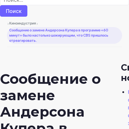
›
›
Киноиндустрия
Сообщение о замене Андерсона Купера в программе «60
минут» было настолько шокирующим, что CBS пришлось
отреагировать.
С
Сообщение о
н
замене
Андерсона
Купера в