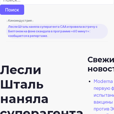
›
›
Киноиндустрия
Лесли Шталь наняла суперагента CAA и провела встречу с
Билтоном на фоне скандала в программе «60 минут»:
сообщается в репортаже.
Свеж
Лесли
новос
Шталь
Moderna 
первую ф
наняла
испытан
вакцины
против 
суперагента