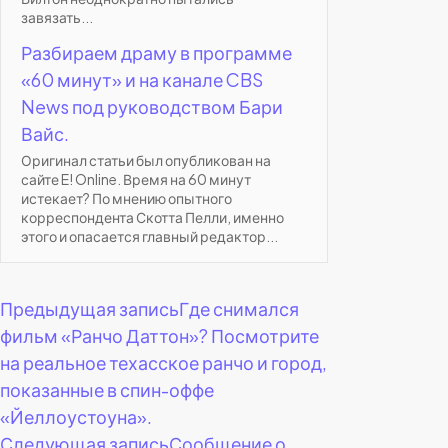
завязать...
Разбираем драму в программе
«60 минут» и на канале CBS
News под руководством Бари
Вайс.
Оригинал статьи был опубликован на
сайте E! Online. Время на 60 минут
истекает? По мнению опытного
корреспондента Скотта Пелли, именно
этого и опасается главный редактор...
Навигация
Предыдущая запись
Где снимался
фильм «Ранчо Даттон»? Посмотрите
по
на реальное техасское ранчо и город,
показанные в спин-оффе
записям
«Йеллоустоуна».
Следующая запись
Сообщение о