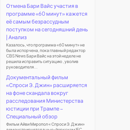
Отмена Бари Вайс участия в
программе «60 минут» кажется
её самым безрассудным
поступком на сегодняшний день
| Анализ
Казалось, что программа «60 минут» не
была испорчена, пока главный редактор
CBS News Бари Вайс на этой неделе не
решила исправить ситуацию , уволив
руководителя...
Документальный фильм
«Спроси Э. Джин» расширяется
на фоне скандала вокруг
расследования Министерства
юстиции при Трампе –
Специальный обзор
Фильм Айви Миропол « Спроси Э. Джин»
демонстрируется в нью-йоркском IFC