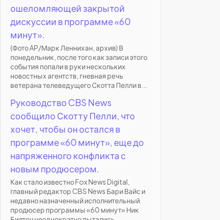
ошеломляющей закрытой
дискуссии в программе «60
минут».
(Фото AP/Марк Леннихан, архив) В
понедельник, после того как записи этого
события попали в руки нескольких
новостных агентств, гневная речь
ветерана телеведущего Скотта Пелли в...
Руководство CBS News
сообщило Скотту Пелли, что
хочет, чтобы он остался в
программе «60 минут», еще до
напряженного конфликта с
новым продюсером.
Как стало известно Fox News Digital,
главный редактор CBS News Бари Вайс и
недавно назначенный исполнительный
продюсер программы «60 минут» Ник
Билтон неоднократно пытались