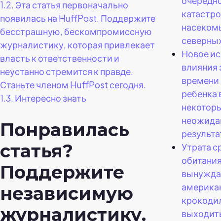
очередн
1.2.
Эта статья первоначально
катастро
появилась на HuffPost. Поддержите
насеком
бесстрашную, бескомпромиссную
северных
журналистику, которая привлекает
Новое и
власть к ответственности и
влияния 
неустанно стремится к правде.
времени 
Станьте членом HuffPost сегодня.
ребенка
1.3.
Интересно знать
некотор
неожида
Понравилась
результа
статья?
Утрата с
обитания
Поддержите
вынужда
америка
независимую
крокоди
журналистику.
выходить