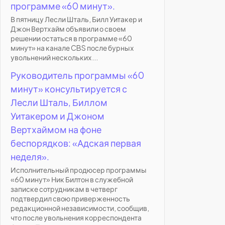
программе «60 минут».
В пятницу Лесли Шталь, Билл Уитакер и
Джон Вертхайм объявили о своем
решении остаться в программе «60
минут» на канале CBS после бурных
увольнений нескольких...
Руководитель программы «60
минут» консультируется с
Лесли Шталь, Биллом
Уитакером и Джоном
Вертхаймом на фоне
беспорядков: «Адская первая
неделя».
Исполнительный продюсер программы
«60 минут» Ник Билтон в служебной
записке сотрудникам в четверг
подтвердил свою приверженность
редакционной независимости, сообщив,
что после увольнения корреспондента