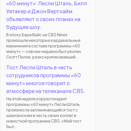
«60 минут»: Лесли Шталь, Билл
Уитакер и Джон Вертхайм
объявляют о своих планах на
будущее шоу.
В эпоху Бари Вайс на CBS News
произошли некоторые кардинальные
изменения в составе программы «60
минут» — совсем недавно был уволен
Скотт Пелли, резко критиковавший...
Тост Лесли Шталь в честь
сотрудников программы «60
минут» многое говорит о
атмосфере на телеканале CBS.
На этой неделе корреспондент
программы «60 минут» Лесли Шталь
произнесла запоминающийся тост с
шампанским в честь своих коллег в
новостной программе CBS. «Мой тост
был...