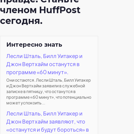
членом HuffPost
сегодня.
Интересно знать
Лесли Шталь, Билл Уитакер и
Джон Вертхайм останутся в
программе «60 минут».
Они остаются. Лесли Шталь, Билл Уитакер
и Джон Вертхайм заявили в служебной
записке в пятницу, что останутся в
программе «60 минут», что потенциально
может успокоить...
Лесли Шталь, Билл Уитакер и
Джон Вертхайм заявляют, что
«останутся и будут бороться» в