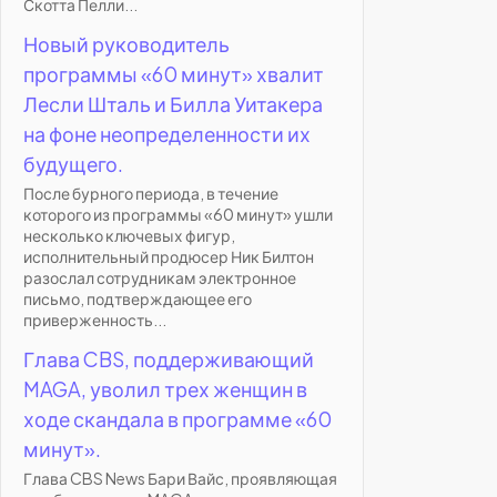
Скотта Пелли...
Новый руководитель
программы «60 минут» хвалит
Лесли Шталь и Билла Уитакера
на фоне неопределенности их
будущего.
После бурного периода, в течение
которого из программы «60 минут» ушли
несколько ключевых фигур,
исполнительный продюсер Ник Билтон
разослал сотрудникам электронное
письмо, подтверждающее его
приверженность...
Глава CBS, поддерживающий
MAGA, уволил трех женщин в
ходе скандала в программе «60
минут».
Глава CBS News Бари Вайс, проявляющая