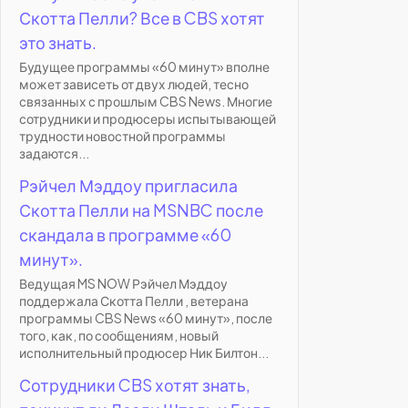
Скотта Пелли? Все в CBS хотят
это знать.
Будущее программы «60 минут» вполне
может зависеть от двух людей, тесно
связанных с прошлым CBS News. Многие
сотрудники и продюсеры испытывающей
трудности новостной программы
задаются...
Рэйчел Мэддоу пригласила
Скотта Пелли на MSNBC после
скандала в программе «60
минут».
Ведущая MS NOW Рэйчел Мэддоу
поддержала Скотта Пелли , ветерана
программы CBS News «60 минут», после
того, как, по сообщениям, новый
исполнительный продюсер Ник Билтон...
Сотрудники CBS хотят знать,