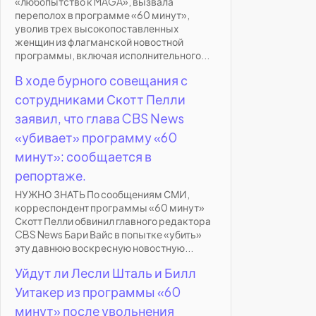
«любопытство к MAGA», вызвала
переполох в программе «60 минут»,
уволив трех высокопоставленных
женщин из флагманской новостной
программы, включая исполнительного...
В ходе бурного совещания с
сотрудниками Скотт Пелли
заявил, что глава CBS News
«убивает» программу «60
минут»: сообщается в
репортаже.
НУЖНО ЗНАТЬ По сообщениям СМИ,
корреспондент программы «60 минут»
Скотт Пелли обвинил главного редактора
CBS News Бари Вайс в попытке «убить»
эту давнюю воскресную новостную...
Уйдут ли Лесли Шталь и Билл
Уитакер из программы «60
минут» после увольнения