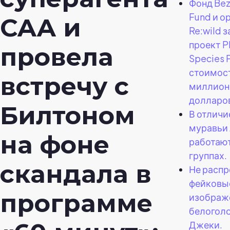
Фонд Bez
Fund и о
CAA и
Re:wild 
проект P
провела
Species 
стоимос
встречу с
миллион
долларо
Билтоном
В отличи
муравьи
на фоне
работают
группах.
скандала в
Не распр
фейковы
программе
изображ
белоголо
Джеки.