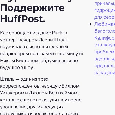
причалы
Поддержите
гидроцик
HuffPost.
для серф
Любимая
белогол
Как сообщает издание Puck, в
Калифор
четверг вечером Лесли Шталь
столкнул
поужинала с исполнительным
проблем
продюсером программы «60 минут»
здоровь
Ником Билтоном, обдумывая свое
предпол
будущее в шоу.
нападени
Шталь — один из трех
корреспондентов, наряду с Биллом
Уитакером и Джоном Вертхаймом,
которые еще не покинули шоу после
увольнения других ведущих
сотрудников и редакторов, а также