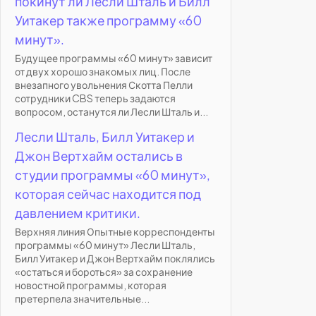
покинут ли Лесли Шталь и Билл
Уитакер также программу «60
минут».
Будущее программы «60 минут» зависит
от двух хорошо знакомых лиц. После
внезапного увольнения Скотта Пелли
сотрудники CBS теперь задаются
вопросом, останутся ли Лесли Шталь и...
Лесли Шталь, Билл Уитакер и
Джон Вертхайм остались в
студии программы «60 минут»,
которая сейчас находится под
давлением критики.
Верхняя линия Опытные корреспонденты
программы «60 минут» Лесли Шталь,
Билл Уитакер и Джон Вертхайм поклялись
«остаться и бороться» за сохранение
новостной программы, которая
претерпела значительные...