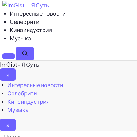
Интересные новости
Селебрити
Киноиндустрия
Музыка
Меню
Поиск
ImGist - Я Суть
×
Закрыть
Интересные новости
меню
Селебрити
Киноиндустрия
Музыка
×
Найти: