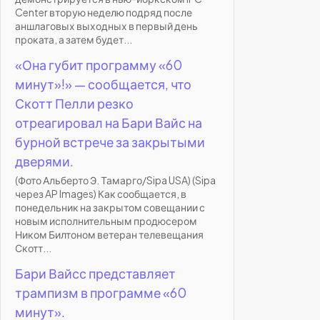
Center вторую неделю подряд после
аншлаговых выходных в первый день
проката, а затем будет...
«Она губит программу «60
минут»!» — сообщается, что
Скотт Пелли резко
отреагировал на Бари Вайс на
бурной встрече за закрытыми
дверями.
(Фото Альберто Э. Тамарго/Sipa USA) (Sipa
через AP Images) Как сообщается, в
понедельник на закрытом совещании с
новым исполнительным продюсером
Ником Билтоном ветеран телевещания
Скотт...
Бари Вайсс представляет
трампизм в программе «60
минут».