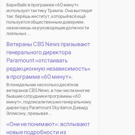
Бари Вайс в программе «60 минут»
использует тактику Трампа. Она выглядит
так: берёшь институт, который всё ещё
пользуется общественным доверием,
назначаешь на руководящие должности
лояльных...
Ветераны CBS News призывают
генерального директора
Paramount «отстаивать
редакционную независимость»
в программе «60 минут».
В понедельник несколько десятков
ветеранов CBS News, в том числе многие
бывшие сотрудники программы «60
минут», подписали письмо генеральному
директору Paramount Skydance Дэвиду
Эллисону, призывая...
«Они не понимают»: всплывают
новые подробности из