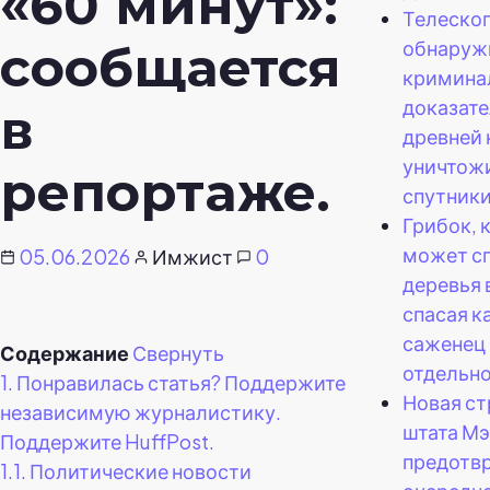
«60 минут»:
Телескоп
обнаруж
сообщается
кримина
доказате
в
древней 
уничтож
репортаже.
спутники
Грибок, 
может с
05.06.2026
Имжист
0
деревья 
спасая 
саженец 
Содержание
Свернуть
отдельно
1.
Понравилась статья? Поддержите
Новая ст
независимую журналистику.
штата Мэ
Поддержите HuffPost.
предотв
1.1.
Политические новости