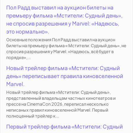
Пол Радд выставил на аукцион билеты на
премьеру фильма «Мстители: Судный день»,
не спросив разрешения у Marvel: «Надеюсь,
это нормально».
Основные положения Пол Радд выставил на аукцион
билеты на премьеру фильма « Мстители: Судный день», не
спросив разрешения у Marvel. «Надеюсь, всё будет в
порядке»,...
Новый трейлер фильма «Мстители: Судный
день» переписывает правила киновселенной
Marvel.
Новый трейлер фильма «Мстители: Судный день»,
представленный владельцам частных кинотеатров и
прессе на CinemaCon 2026, переписал несколько
неписаных правил киновселенной Marvel. Первый
полноценный трейлер к...
Первый трейлер фильма «Мстители: Судный