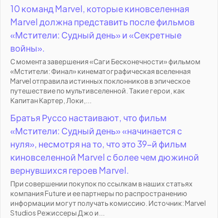
10 команд Marvel, которые киновселенная
Marvel должна представить после фильмов
«Мстители: Судный день» и «Секретные
войны».
С момента завершения «Саги Бесконечности» фильмом
«Мстители: Финал» кинематографическая вселенная
Marvel отправила истинных поклонников в эпическое
путешествие по мультивселенной. Такие герои, как
Капитан Картер, Локи,...
Братья Руссо настаивают, что фильм
«Мстители: Судный день» «начинается с
нуля», несмотря на то, что это 39-й фильм
киновселенной Marvel с более чем дюжиной
вернувшихся героев Marvel.
При совершении покупок по ссылкам в наших статьях
компания Future и ее партнеры по распространению
информации могут получать комиссию. Источник: Marvel
Studios Режиссеры Джо и...