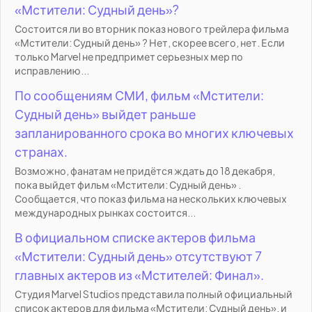
«Мстители: Судный день»?
Состоится ли во вторник показ нового трейлера фильма
«Мстители: Судный день» ? Нет, скорее всего, нет. Если
только Marvel не предпримет серьезных мер по
исправлению...
По сообщениям СМИ, фильм «Мстители:
Судный день» выйдет раньше
запланированного срока во многих ключевых
странах.
Возможно, фанатам не придётся ждать до 18 декабря,
пока выйдет фильм «Мстители: Судный день» .
Сообщается, что показ фильма на нескольких ключевых
международных рынках состоится...
В официальном списке актеров фильма
«Мстители: Судный день» отсутствуют 7
главных актеров из «Мстителей: Финал».
Студия Marvel Studios представила полный официальный
список актеров для фильма «Мстители: Судный день», и