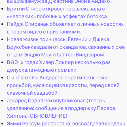
вышла замуж за Джастина Эйси в Айдахо.
Бритни Спирс откровенно рассказала о
«неловких» побочных эффектах ботокса.
Пейдж Спиранак объявляет о личных новостях
в новом видео с признаниями.
Новая жизнь принцессы Евгении и Джека
Бруксбанка вдали от скандалов, связанных с ее
отцом Эндрю Маунтбаттен-Виндзором.
В 80-х годах Хизер Локлир несколько раз
допускала модные промахи.
Сын Памелы Андерсон обратился к ней с
просьбой, касающейся красоты, перед своей
сказочной свадьбой.
Джаред Падалеки опубликовал (теперь
удаленное) сообщение в поддержку Переса
Хилтона (ОБНОВЛЕНИЕ)
Эмми Россум растрогана, воссоздавая сэндвич,