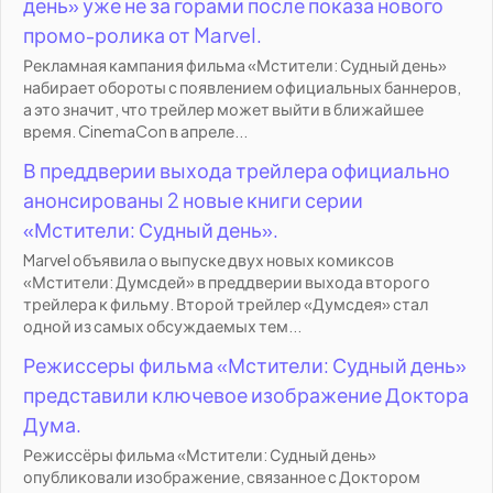
день» уже не за горами после показа нового
промо-ролика от Marvel.
Рекламная кампания фильма «Мстители: Судный день»
набирает обороты с появлением официальных баннеров,
а это значит, что трейлер может выйти в ближайшее
время. CinemaCon в апреле...
В преддверии выхода трейлера официально
анонсированы 2 новые книги серии
«Мстители: Судный день».
Marvel объявила о выпуске двух новых комиксов
«Мстители: Думсдей» в преддверии выхода второго
трейлера к фильму. Второй трейлер «Думсдея» стал
одной из самых обсуждаемых тем...
Режиссеры фильма «Мстители: Судный день»
представили ключевое изображение Доктора
Дума.
Режиссёры фильма «Мстители: Судный день»
опубликовали изображение, связанное с Доктором