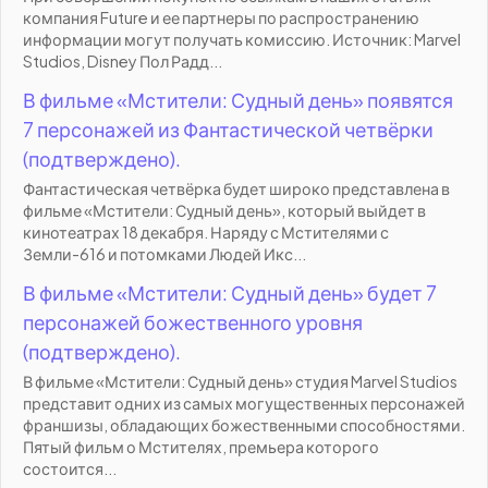
компания Future и ее партнеры по распространению
информации могут получать комиссию. Источник: Marvel
Studios, Disney Пол Радд...
В фильме «Мстители: Судный день» появятся
7 персонажей из Фантастической четвёрки
(подтверждено).
Фантастическая четвёрка будет широко представлена в
фильме «Мстители: Судный день», который выйдет в
кинотеатрах 18 декабря. Наряду с Мстителями с
Земли-616 и потомками Людей Икс...
В фильме «Мстители: Судный день» будет 7
персонажей божественного уровня
(подтверждено).
В фильме «Мстители: Судный день» студия Marvel Studios
представит одних из самых могущественных персонажей
франшизы, обладающих божественными способностями.
Пятый фильм о Мстителях, премьера которого
состоится...