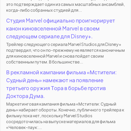
это подтверждает один из самых масштабных ансамблей,
когда-либо собранных студией для...
Студия Marvel официально проигнорирует
канон киновселенной Marvel в своем
следующем сериале для Disney+.
Трейлер следующего сериала Marvel Studios для Disney+
подтвердил, что он по-прежнему не является каноничным
для киновселенной Marvel и снова пойдет своим
собственным путем. В большинстве...
В рекламной кампании фильма «Мстители:
Судный день» намекают на появление
третьего оружия Тора в борьбе против
Доктора Дума.
Маркетинговая кампания фильма «Мстители: Судный
день» набирает обороты. Конечно, публичного трейлера к
фильму пока нет, поскольку Marvel Studios
сосредоточилась на выпуске материалов для фильма
«Человек-паук:...