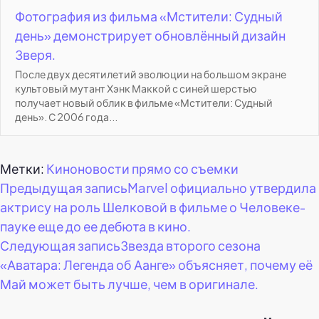
Фотография из фильма «Мстители: Судный
день» демонстрирует обновлённый дизайн
Зверя.
После двух десятилетий эволюции на большом экране
культовый мутант Хэнк Маккой с синей шерстью
получает новый облик в фильме «Мстители: Судный
день». С 2006 года...
Метки:
Киноновости прямо со съемки
Навигация
Предыдущая запись
Marvel официально утвердила
актрису на роль Шелковой в фильме о Человеке-
по
пауке еще до ее дебюта в кино.
Следующая запись
Звезда второго сезона
записям
«Аватара: Легенда об Аанге» объясняет, почему её
Май может быть лучше, чем в оригинале.