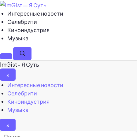
Интересные новости
Селебрити
Киноиндустрия
Музыка
Меню
Поиск
ImGist - Я Суть
×
Закрыть
Интересные новости
меню
Селебрити
Киноиндустрия
Музыка
×
Найти: