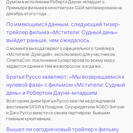
Думом в исполнении Роберта Дауни-младшего.
Премьера фильма в кинотеатрах США запланирована на
декабрь этого года....
По имеющимся данным, следующий тизер-
трейлер фильма «Мстители: Судный день»
выйдет раньше, чем ожидалось.
С момента выхода первого официального трейлера
«Мстители: Думсдей», эксклюзивно для участников
CinemaCon, поклонники супергероев по всему миру
задаются одним и тем же вопросом: когда же...
Братья Руссо заявляют: «Мы возвращаемся к
нулевой фазе» с фильмом «Мстители: Судный
день» и Робертом Дауни-младшим.
Во вторник днем братья Руссо зажгли на дождливом
фестивале SXSW в Лондоне. Соучредители AGBO Энтони
и Джо Руссо вместе со своим партнером, бывшим
главным креативным...
Вышел ли сегодня новый трейлер к фильму