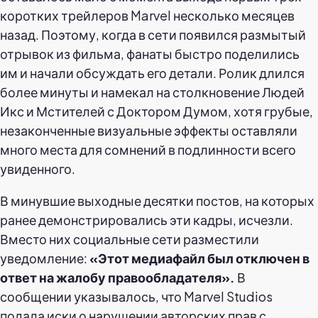
коротких трейлеров Marvel несколько месяцев
назад. Поэтому, когда в сети появился размытый
отрывок из фильма, фанаты быстро поделились
им и начали обсуждать его детали. Ролик длился
более минуты и намекал на столкновение Людей
Икс и Мстителей с Доктором Думом, хотя грубые,
незаконченные визуальные эффекты оставляли
много места для сомнений в подлинности всего
увиденного.
В минувшие выходные десятки постов, на которых
ранее демонстрировались эти кадры, исчезли.
Вместо них социальные сети разместили
уведомление:
«Этот медиафайл был отключен в
ответ на жалобу правообладателя».
В
сообщении указывалось, что Marvel Studios
подала иски о нарушении авторских прав с