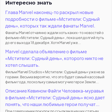
Интересно знать
Глава Marvel наконец-то раскрыл новые
подробности о фильме «Мстители: Судный
день», которых так ждали фанаты Marvel.
Фанаты Marvel отчаянно ждали хоть каких-то новостей о
фильме «Мстители: Судный день» , пока шел долгий путь
до его выхода 18 декабря. Хотя Marvel уже...
Marvel сделала объявление о фильме
«Мстители: Судный день», которого никто не
хотел слышать.
Фильм Marvel Studios « Мстители: Судный день» уже не за
горами. Весьма вероятно, что это будет самый кассовый
фильм года, поскольку самые могучие герои Земли...
Описание Кевином Файги Человека-муравья
в фильме «Мстители: Судный день» ясно дает
понять, что наши любимые герои получат...
При совершении покупок по ссылкам в наших статьях