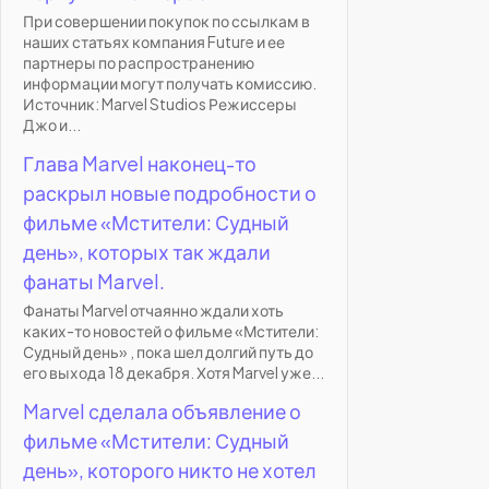
При совершении покупок по ссылкам в
наших статьях компания Future и ее
партнеры по распространению
информации могут получать комиссию.
Источник: Marvel Studios Режиссеры
Джо и...
Глава Marvel наконец-то
раскрыл новые подробности о
фильме «Мстители: Судный
день», которых так ждали
фанаты Marvel.
Фанаты Marvel отчаянно ждали хоть
каких-то новостей о фильме «Мстители:
Судный день» , пока шел долгий путь до
его выхода 18 декабря. Хотя Marvel уже...
Marvel сделала объявление о
фильме «Мстители: Судный
день», которого никто не хотел