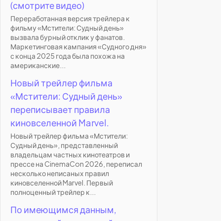
(смотрите видео)
Переработанная версия трейлера к
фильму «Мстители: Судный день»
вызвала бурный отклик у фанатов.
Маркетинговая кампания «Судного дня»
с конца 2025 года была похожа на
американские...
Новый трейлер фильма
«Мстители: Судный день»
переписывает правила
киновселенной Marvel.
Новый трейлер фильма «Мстители:
Судный день», представленный
владельцам частных кинотеатров и
прессе на CinemaCon 2026, переписал
несколько неписаных правил
киновселенной Marvel. Первый
полноценный трейлер к...
По имеющимся данным,