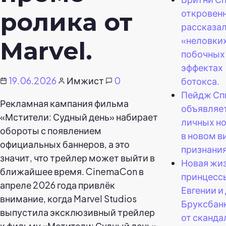
откровен
ролика от
рассказал
«неловки
Marvel.
побочных
эффектах
19.06.2026
Имжист
0
ботокса.
Пейдж Сп
Рекламная кампания фильма
объявляет
«Мстители: Судный день» набирает
личных н
обороты с появлением
в новом в
официальных баннеров, а это
признани
значит, что трейлер может выйти в
Новая жи
ближайшее время. CinemaCon в
принцесс
апреле 2026 года привлёк
Евгении и
внимание, когда Marvel Studios
Бруксбан
выпустила эксклюзивный трейлер
от сканда
к фильму «Мстители: Судный день»,