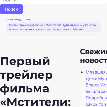
›
›
Киноиндустрия
Первый трейлер фильма «Мстители: Судный день» уже не за
горами после показа нового промо-ролика от Marvel.
Свежи
Первый
новос
трейлер
Младшая 
Деми Мур
фильма
Брюса Уи
вышла за
Подробно
«Мстители:
закрытой