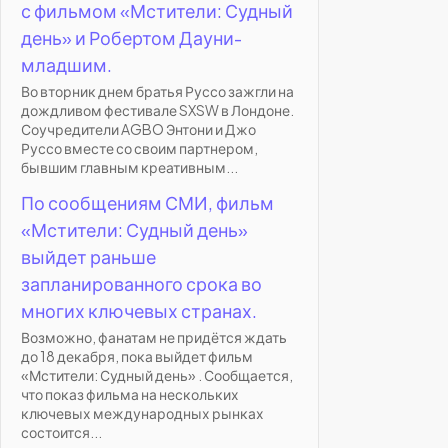
с фильмом «Мстители: Судный
день» и Робертом Дауни-
младшим.
Во вторник днем братья Руссо зажгли на
дождливом фестивале SXSW в Лондоне.
Соучредители AGBO Энтони и Джо
Руссо вместе со своим партнером,
бывшим главным креативным...
По сообщениям СМИ, фильм
«Мстители: Судный день»
выйдет раньше
запланированного срока во
многих ключевых странах.
Возможно, фанатам не придётся ждать
до 18 декабря, пока выйдет фильм
«Мстители: Судный день» . Сообщается,
что показ фильма на нескольких
ключевых международных рынках
состоится...