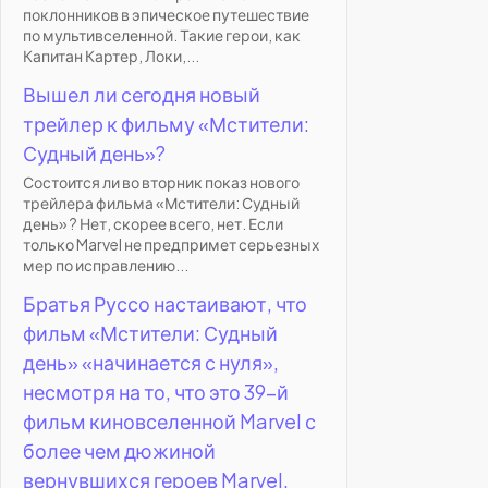
поклонников в эпическое путешествие
по мультивселенной. Такие герои, как
Капитан Картер, Локи,...
Вышел ли сегодня новый
трейлер к фильму «Мстители:
Судный день»?
Состоится ли во вторник показ нового
трейлера фильма «Мстители: Судный
день» ? Нет, скорее всего, нет. Если
только Marvel не предпримет серьезных
мер по исправлению...
Братья Руссо настаивают, что
фильм «Мстители: Судный
день» «начинается с нуля»,
несмотря на то, что это 39-й
фильм киновселенной Marvel с
более чем дюжиной
вернувшихся героев Marvel.