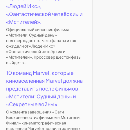
«Людей Икс»,
«Фантастической четвёрки» и
«Мстителей».
Официальный синопсис фильма
«Мстители: Судный день»
подтверждает то, чего фанаты и так
ожидали от «Людей Икс»,
«Фантастической четвёрки» и
«Мстителей». Кроссовер шестой фазы
выйдет в...
10 команд Marvel, которые
киновселенная Marvel должна
представить после фильмов
«Мстители: Судный день» и
«Секретные войны».
С момента завершения «Саги
Бесконечности» фильмом «Мстители:
Финал» кинематографическая
вселенная Marvel отправила истинных