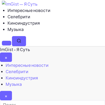
Интересные новости
Селебрити
Киноиндустрия
Музыка
Меню
Поиск
ImGist - Я Суть
×
Закрыть
Интересные новости
меню
Селебрити
Киноиндустрия
Музыка
×
Найти: