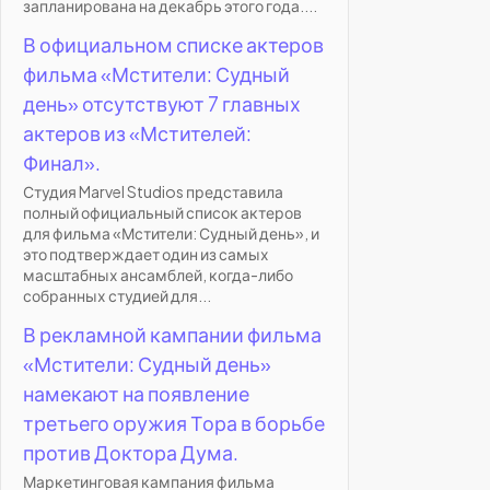
запланирована на декабрь этого года....
В официальном списке актеров
фильма «Мстители: Судный
день» отсутствуют 7 главных
актеров из «Мстителей:
Финал».
Студия Marvel Studios представила
полный официальный список актеров
для фильма «Мстители: Судный день», и
это подтверждает один из самых
масштабных ансамблей, когда-либо
собранных студией для...
В рекламной кампании фильма
«Мстители: Судный день»
намекают на появление
третьего оружия Тора в борьбе
против Доктора Дума.
Маркетинговая кампания фильма