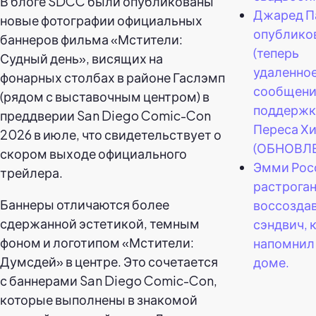
В блоге SDCC были опубликованы
Джаред П
новые фотографии официальных
опублико
баннеров фильма «Мстители:
(теперь
Судный день», висящих на
удаленное
фонарных столбах в районе Гаслэмп
сообщени
(рядом с выставочным центром) в
поддержк
преддверии San Diego Comic-Con
Переса Х
2026 в июле, что свидетельствует о
(ОБНОВЛ
скором выходе официального
Эмми Рос
трейлера.
растроган
Баннеры отличаются более
воссозда
сдержанной эстетикой, темным
сэндвич, 
фоном и логотипом «Мстители:
напомнил 
Думсдей» в центре. Это сочетается
доме.
с баннерами San Diego Comic-Con,
которые выполнены в знакомой