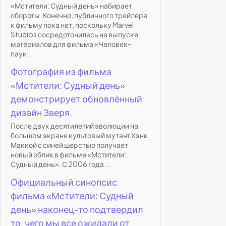
«Мстители: Судный день» набирает
обороты. Конечно, публичного трейлера
к фильму пока нет, поскольку Marvel
Studios сосредоточилась на выпуске
материалов для фильма «Человек-
паук:...
Фотография из фильма
«Мстители: Судный день»
демонстрирует обновлённый
дизайн Зверя.
После двух десятилетий эволюции на
большом экране культовый мутант Хэнк
Маккой с синей шерстью получает
новый облик в фильме «Мстители:
Судный день». С 2006 года...
Официальный синопсис
фильма «Мстители: Судный
день» наконец-то подтвердил
то, чего мы все ожидали от