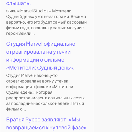
слышать.
Фильм Marvel Studios « Мстители:
Судный день» уже не за горами. Весьма
вероятно, что это будет самый кассовый
фильм года, поскольку самые могучие
герои Земли...
Студия Marvel официально
отреагировала на утечки
информации о фильме
«Мстители: Судный день».
Студия Marvel наконец-то
отреагировала на волну утечек
информации о фильме «Мстители:
Судный день», которая
распространилась в социальных сетях
за последние несколько недель. Пятый
фильм о...
Братья Руссо заявляют: «Мы
возвращаемся к нулевой фазе»