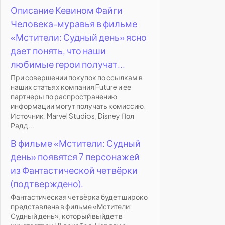
Описание Кевином Файги
Человека-муравья в фильме
«Мстители: Судный день» ясно
дает понять, что наши
любимые герои получат...
При совершении покупок по ссылкам в
наших статьях компания Future и ее
партнеры по распространению
информации могут получать комиссию.
Источник: Marvel Studios, Disney Пол
Радд...
В фильме «Мстители: Судный
день» появятся 7 персонажей
из Фантастической четвёрки
(подтверждено).
Фантастическая четвёрка будет широко
представлена в фильме «Мстители:
Судный день», который выйдет в