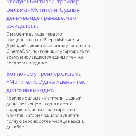
следующий тизер-трейлер
фильма «Мстители: Судный
день» выйдет раньше, чем
ожидалось.
С момента выхода первого
официального трейлера «Мстители:
Думсдей», эксклюзивно для участников
CinemaCon, поклонники супергероев по
всему миру задаются одним и тем же
вопросом: когда же...
Вот почему трейлер фильма
«Мстители: Судный день» так
долго не выходит.
Трейлер фильма «Мстители: Судный
день» всё чаще выходит в сеть с
задержкой, испытывая терпение
фанатов, которые ожидали увидеть
полную версию более месяца назад. В
декабре...