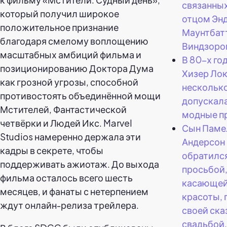
связанных
который получил широкое
отцом Эн
положительное признание
Маунтбат
благодаря смелому воплощению
Виндзоро
масштабных амбиций фильма и
В 80-х го
позиционированию Доктора Дума
Хизер Ло
как грозной угрозы, способной
несколько
противостоять объединённой мощи
допускал
Мстителей, Фантастической
модные п
четвёрки и Людей Икс. Marvel
Сын Пам
Studios намеренно держала эти
Андерсон
кадры в секрете, чтобы
обратился
поддерживать ажиотаж. До выхода
просьбой
фильма осталось всего шесть
касающе
месяцев, и фанаты с нетерпением
красоты, 
ждут онлайн-релиза трейлера.
своей ска
свадьбой.