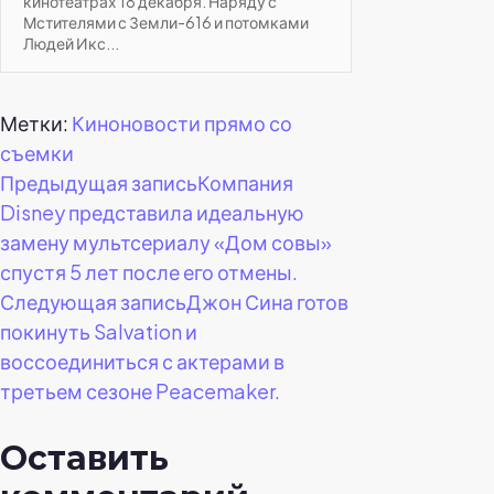
кинотеатрах 18 декабря. Наряду с
Мстителями с Земли-616 и потомками
Людей Икс...
Метки:
Киноновости прямо со
съемки
Навигация
Предыдущая запись
Компания
Disney представила идеальную
по
замену мультсериалу «Дом совы»
спустя 5 лет после его отмены.
записям
Следующая запись
Джон Сина готов
покинуть Salvation и
воссоединиться с актерами в
третьем сезоне Peacemaker.
Оставить