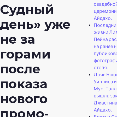
свадебно
Судный
церемони
Айдахо.
день» уже
Последни
жизни Ли
не за
Пейна ра
на ранее н
горами
публиков
фотографи
после
отеля.
Дочь Брю
показа
Уиллиса 
Мур, Талл
нового
вышла за
Джастина
промо-
Айдахо.
Бритни С