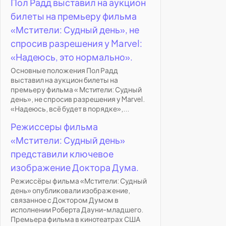
Пол Радд выставил на аукцион
билеты на премьеру фильма
«Мстители: Судный день», не
спросив разрешения у Marvel:
«Надеюсь, это нормально».
Основные положения Пол Радд
выставил на аукцион билеты на
премьеру фильма « Мстители: Судный
день», не спросив разрешения у Marvel.
«Надеюсь, всё будет в порядке»,...
Режиссеры фильма
«Мстители: Судный день»
представили ключевое
изображение Доктора Дума.
Режиссёры фильма «Мстители: Судный
день» опубликовали изображение,
связанное с Доктором Думом в
исполнении Роберта Дауни-младшего.
Премьера фильма в кинотеатрах США