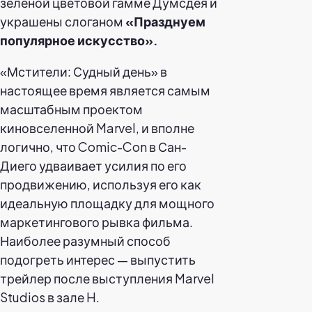
зеленой цветовой гамме Думсдея и
украшены слоганом
«Празднуем
популярное искусство».
«Мстители: Судный день» в
настоящее время является самым
масштабным проектом
киновселенной Marvel, и вполне
логично, что Comic-Con в Сан-
Диего удваивает усилия по его
продвижению, используя его как
идеальную площадку для мощного
маркетингового рывка фильма.
Наиболее разумный способ
подогреть интерес — выпустить
трейлер после выступления Marvel
Studios в зале H.