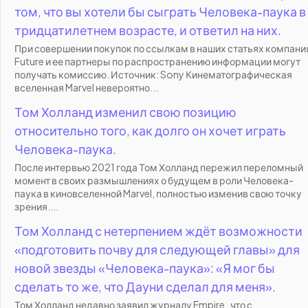
том, что вы хотели бы сыграть Человека-паука в
тридцатилетнем возрасте, и ответил на них.
При совершении покупок по ссылкам в наших статьях компани
Future и ее партнеры по распространению информации могут
получать комиссию. Источник: Sony Кинематографическая
вселенная Marvel невероятно...
Том Холланд изменил свою позицию
относительно того, как долго он хочет играть
Человека-паука.
После интервью 2021 года Том Холланд пережил переломный
момент в своих размышлениях о будущем в роли Человека-
паука в киновселенной Marvel, полностью изменив свою точку
зрения....
Том Холланд с нетерпением ждёт возможности
«подготовить почву для следующей главы» для
новой звезды «Человека-паука»: «Я мог бы
сделать то же, что Дауни сделал для меня».
Том Холланд недавно заявил журналу Empire , что с