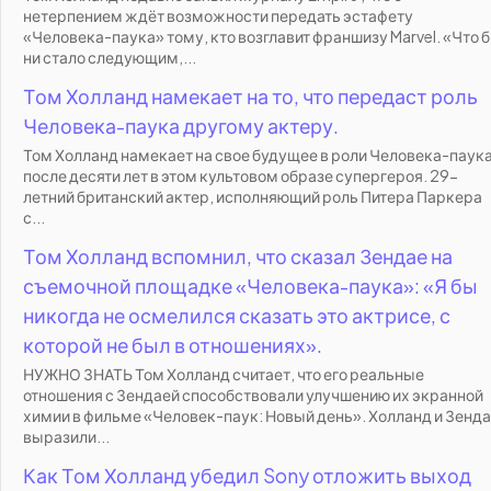
нетерпением ждёт возможности передать эстафету
«Человека-паука» тому, кто возглавит франшизу Marvel. «Что 
ни стало следующим,...
Том Холланд намекает на то, что передаст роль
Человека-паука другому актеру.
Том Холланд намекает на свое будущее в роли Человека-паук
после десяти лет в этом культовом образе супергероя. 29-
летний британский актер, исполняющий роль Питера Паркера
с...
Том Холланд вспомнил, что сказал Зендае на
съемочной площадке «Человека-паука»: «Я бы
никогда не осмелился сказать это актрисе, с
которой не был в отношениях».
НУЖНО ЗНАТЬ Том Холланд считает, что его реальные
отношения с Зендаей способствовали улучшению их экранной
химии в фильме «Человек-паук: Новый день». Холланд и Зенд
выразили...
Как Том Холланд убедил Sony отложить выход