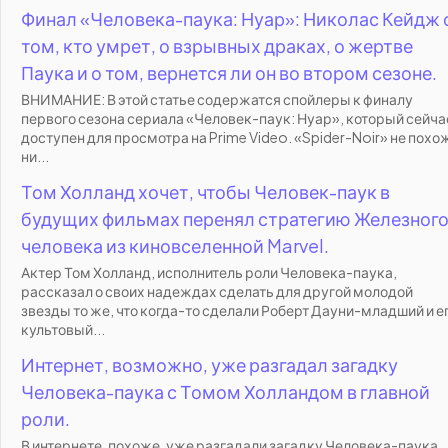
Финал «Человека-паука: Нуар»: Николас Кейдж 
том, кто умрет, о взрывных драках, о жертве
Паука и о том, вернется ли он во втором сезоне.
ВНИМАНИЕ: В этой статье содержатся спойлеры к финалу
первого сезона сериала «Человек-паук: Нуар», который сейча
доступен для просмотра на Prime Video. «Spider-Noir» не похо
ни...
Том Холланд хочет, чтобы Человек-паук в
будущих фильмах перенял стратегию Железног
человека из киновселенной Marvel.
Актер Том Холланд, исполнитель роли Человека-паука,
рассказал о своих надеждах сделать для другой молодой
звезды то же, что когда-то сделали Роберт Дауни-младший и е
культовый...
Интернет, возможно, уже разгадал загадку
Человека-паука с Томом Холландом в главной
роли.
В интернете, похоже, уже разгадали загадку Человека-паука,