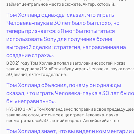
займет центральное место в сюжете. Актер, который...
Том Холланд однажды сказал, что играть
Человека-паука в 30 лет было бы плохо, но
теперь признается: «Я мог бы попытаться
использовать Sony для получения более
выгодной сделки: стратегия, направленная на
создание страха».
В 2021 году Том Холланд попал в заголовки новостей, когда
заявил журналу GQ: «Если я буду играть Человека-паука посл
30, значит, я что-то сделал не...
Том Холланд объяснил, почему он однажды
сказал, что играть Человека-паука в 30 лет был
бы «неправильно».
НУЖНО ЗНАТЬ Том Холланд внес поправки в свое предыдущее
заявление о том, что он все еще играет Человека-паука,
несмотря на свой 30-летний возраст. Английский актер...
Том Холланд знает, что вы видели комментарии 