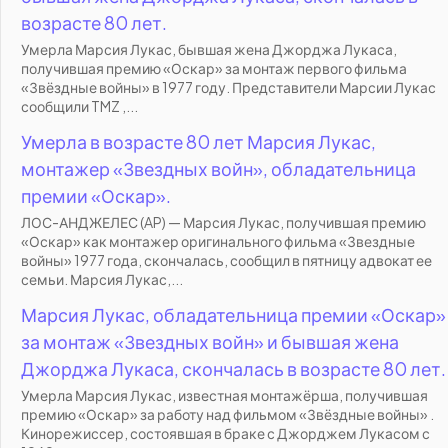
возрасте 80 лет.
Умерла Марсия Лукас, бывшая жена Джорджа Лукаса,
получившая премию «Оскар» за монтаж первого фильма
«Звёздные войны» в 1977 году. Представители Марсии Лукас
сообщили TMZ ,...
Умерла в возрасте 80 лет Марсия Лукас,
монтажер «Звездных войн», обладательница
премии «Оскар».
ЛОС-АНДЖЕЛЕС (AP) — Марсия Лукас, получившая премию
«Оскар» как монтажер оригинального фильма «Звездные
войны» 1977 года, скончалась, сообщил в пятницу адвокат ее
семьи. Марсия Лукас,...
Марсия Лукас, обладательница премии «Оскар»
за монтаж «Звездных войн» и бывшая жена
Джорджа Лукаса, скончалась в возрасте 80 лет.
Умерла Марсия Лукас, известная монтажёрша, получившая
премию «Оскар» за работу над фильмом «Звёздные войны» .
Кинорежиссер, состоявшая в браке с Джорджем Лукасом с