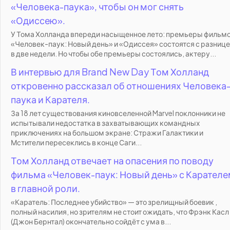
«Человека-паука», чтобы он мог снять
«Одиссею».
У Тома Холланда впереди насыщенное лето: премьеры фильм
«Человек-паук: Новый день» и «Одиссея» состоятся с разниц
в две недели. Но чтобы обе премьеры состоялись, актеру...
В интервью для Brand New Day Том Холланд
откровенно рассказал об отношениях Человека
паука и Карателя.
За 18 лет существования киновселенной Marvel поклонники не
испытывали недостатка в захватывающих командных
приключениях на большом экране: Стражи Галактики и
Мстители пересеклись в конце Саги...
Том Холланд отвечает на опасения по поводу
фильма «Человек-паук: Новый день» с Карател
в главной роли.
«Каратель: Последнее убийство» — это зрелищный боевик ,
полный насилия, но зрителям не стоит ожидать, что Фрэнк Касл
(Джон Бернтал) окончательно сойдёт с ума в...