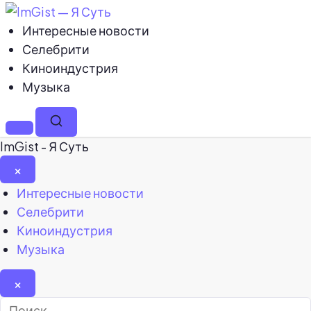
Интересные новости
Селебрити
Киноиндустрия
Музыка
Меню
Поиск
ImGist - Я Суть
×
Закрыть
Интересные новости
меню
Селебрити
Киноиндустрия
Музыка
×
Найти: