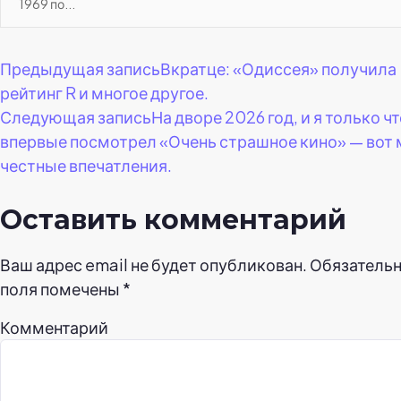
1969 по...
Навигация
Предыдущая запись
Вкратце: «Одиссея» получила
рейтинг R и многое другое.
по
Следующая запись
На дворе 2026 год, и я только ч
впервые посмотрел «Очень страшное кино» — вот
записям
честные впечатления.
Оставить комментарий
Ваш адрес email не будет опубликован.
Обязатель
поля помечены
*
Комментарий