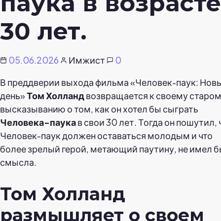
паука в возрасте
30 лет.
05.06.2026
Имжист
0
В преддверии выхода фильма «Человек-паук: Нов
день»
Том Холланд
возвращается к своему старо
высказыванию о том, как он хотел бы сыграть
Человека-паука
в свои 30 лет. Тогда он пошутил, 
Человек-паук должен оставаться молодым и что
более зрелый герой, метающий паутину, не имел 
смысла.
Том Холланд
размышляет о своем