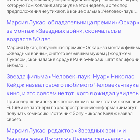
которую Том Холланд затронул на этой неделе, и с тех пор
предположения не утихают. В конце фильма «Человек-паук:...
Марсия Лукас, обладательница премии «Оскар»
за монтаж «Звездных войн», скончалась в
возрасте 80 лет.
Марсия Лукас, получившая премию «Оскар» за монтаж фильм
«Звёздные войны», снятого её бывшим мужем Джорджем
Лукасом, скончалась в среду в Ранчо-Мираж, штат Калифорни
Ей было...
Звезда фильма «Человек-паук: Нуар» Николас
Кейдж назвал своего любимого Человека-паука 
кино, и это совсем не тот, кого я ожидал увидеть
При совершении покупок по ссылкам в наших статьях компани
Future и ее партнеры по распространению информации могут
получать комиссию. Источник: Sony Николас Кейдж назвал
своего...
Марсия Лукас, редактор «Звездных войн» и
бывшая жена Джорджа Лукаса, скончалась в