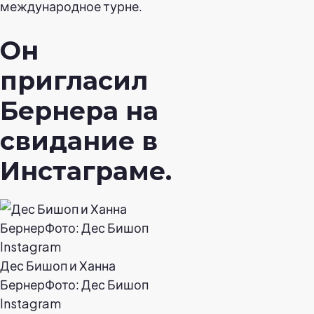
международное турне.
Он
пригласил
Бернера на
свидание в
Инстаграме.
Дес Бишоп и Ханна
БернерФото: Дес Бишоп
Instagram