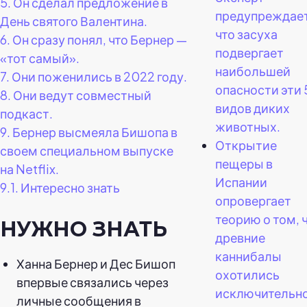
5.
Он сделал предложение в
предупреждает
День святого Валентина.
что засуха
6.
Он сразу понял, что Бернер —
подвергает
«тот самый».
наибольшей
7.
Они поженились в 2022 году.
опасности эти 
8.
Они ведут совместный
видов диких
подкаст.
животных.
9.
Бернер высмеяла Бишопа в
Открытие
своем специальном выпуске
пещеры в
на Netflix.
Испании
9.1.
Интересно знать
опровергает
теорию о том, 
НУЖНО ЗНАТЬ
древние
каннибалы
Ханна Бернер и Дес Бишоп
охотились
впервые связались через
исключительно
личные сообщения в