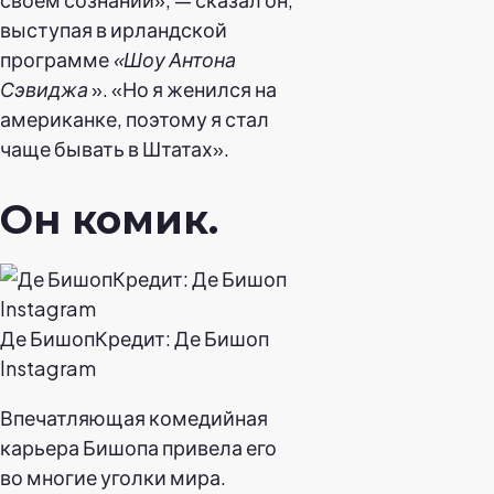
выступая в ирландской
программе
«Шоу Антона
Сэвиджа
». «Но я женился на
американке, поэтому я стал
чаще бывать в Штатах».
Он комик.
Де БишопКредит: Де Бишоп
Instagram
Впечатляющая комедийная
карьера Бишопа привела его
во многие уголки мира.