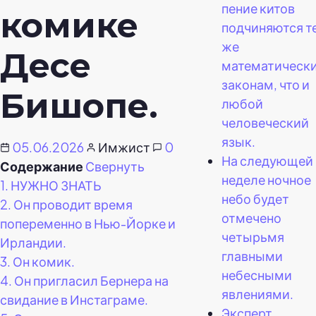
пение китов
комике
подчиняются т
же
Десе
математическ
законам, что и
Бишопе.
любой
человеческий
язык.
05.06.2026
Имжист
0
На следующей
Содержание
Свернуть
неделе ночное
1.
НУЖНО ЗНАТЬ
небо будет
2.
Он проводит время
отмечено
попеременно в Нью-Йорке и
четырьмя
Ирландии.
главными
3.
Он комик.
небесными
4.
Он пригласил Бернера на
явлениями.
свидание в Инстаграме.
Эксперт