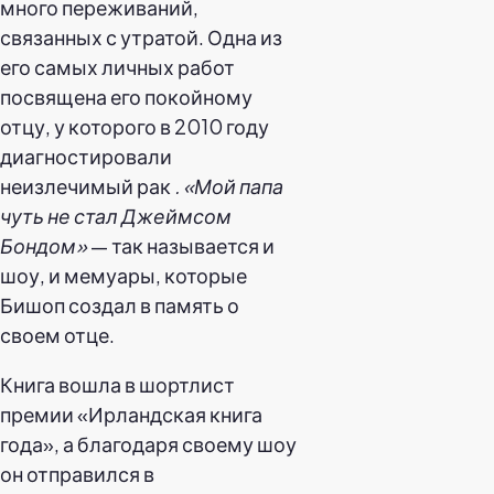
много переживаний,
связанных с утратой. Одна из
его самых личных работ
посвящена его покойному
отцу, у которого в 2010 году
диагностировали
неизлечимый рак
. «Мой папа
чуть не стал Джеймсом
Бондом»
— так называется и
шоу, и мемуары, которые
Бишоп создал в память о
своем отце.
Книга вошла в шортлист
премии «Ирландская книга
года», а благодаря своему шоу
он отправился в