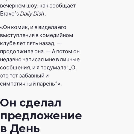
вечернем шоу, как сообщает
Bravo’s
Daily Dish
.
«Он комик, и я видела его
выступления в комедийном
клубе лет пять назад, —
продолжила она. — А потом он
недавно написал мне в личные
сообщения, и я подумала: „О,
это тот забавный и
симпатичный парень“».
Он сделал
предложение
в День