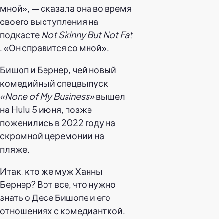
мной», — сказала она во время
своего выступления на
подкасте
Not Skinny But Not Fat
. «Он справится со мной».
Бишоп и Бернер, чей новый
комедийный спецвыпуск
«None of My Business»
вышел
на Hulu 5 июня, позже
поженились в 2022 году на
скромной церемонии на
пляже.
Итак, кто же муж Ханны
Бернер? Вот все, что нужно
знать о Десе Бишопе и его
отношениях с комедианткой.