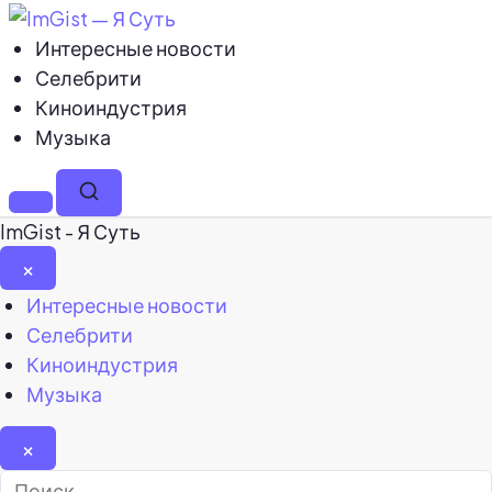
Интересные новости
Селебрити
Киноиндустрия
Музыка
Меню
Поиск
ImGist - Я Суть
×
Закрыть
Интересные новости
меню
Селебрити
Киноиндустрия
Музыка
×
Найти: