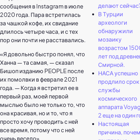
делают сейчас
сообщения в Instagram в июле
В Турции
2020 года. Пара встретилась
археологи
за чашкой кофе, их свидание
обнаружили
длилось четыре часа, и с тех
мозаику
пор они почти не расставались.
возрастом 150
«Я довольно быстро понял, что
лет под древне
Ханна — та самая, — сказал
Смирной.
Бишоп изданию PEOPLE после
НАСА успешно
их помолвки в феврале 2021
продлило срок
года. — Когда я встретил ее в
службы
первый раз, моей первой
космического
мыслью было не только то, что
аппарата Voya
она красивая, но и то, что я
2 еще на один г
просто хочу проводить с ней
Настоящая
все время, потому что с ней
причина, поче
очень весело».