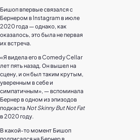
Бишоп впервые связался с
Бернером в Instagram в июле
2020 года — однако, как
оказалось, это была не первая
их встреча.
«Я видела его в Comedy Cellar
лет пять назад. Он вышел на
сцену, и он был таким крутым,
уверенным в себе и
симпатичным», — вспоминала
Бернер в одном из эпизодов
подкаста
Not Skinny But Not Fat
в 2020 году.
В какой-то момент Бишоп
подписался на Бернер в