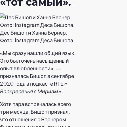
«тот самый».
Дес Бишоп и Ханна Бернер.
Фото: Instagram Деса Бишопа.
«Мы сразу нашли общий язык.
Это был очень насыщенный
опыт влюбленности», —
призналась Бишоп в сентябре
2020 года в подкасте RTE «
Воскресенья с Мириам»
.
Хотя пара встречалась всего
три месяца, Бишоп признал,
что отношения с Бернером
были самыми серьезными в