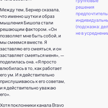
групповые
решения
Между тем, Бернер сказала,
предпочтитель
что именно шутки и образ
индивидуальн
мышления Бишопа стали
(подсказка: де
решающим фактором. «Он
не в усреднении
позволяет мне быть собой, и
мы смеемся вместе. Я
заставляю его смеяться, и он
заставляет смеяться меня», —
поделилась она. «Я просто
влюбилась в то, как работает
его ум. И я действительно
прислушиваюсь к его советам,
и я действительно уважаю
его».
Хотя поклонники канала Bravo