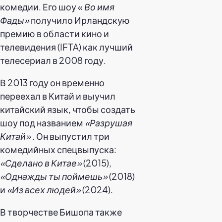
комедии. Его шоу «
Во имя
Фады»
получило Ирландскую
премию в области кино и
телевидения (IFTA) как лучший
телесериал в 2008 году.
В 2013 году он временно
переехал в Китай и выучил
китайский язык, чтобы создать
шоу под названием
«Разрушая
Китай»
. Он выпустил три
комедийных спецвыпуска:
«Сделано в Китае»
(2015),
«Однажды ты поймешь»
(2018)
и
«Из всех людей»
(2024).
В творчестве Бишопа также