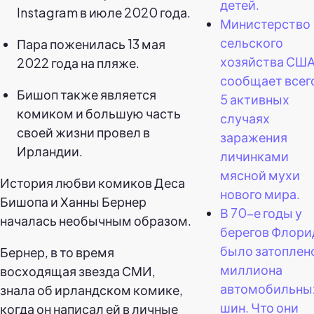
детей.
Instagram в июле 2020 года.
Министерство
сельского
Пара поженилась 13 мая
хозяйства СШ
2022 года на пляже.
сообщает всег
Бишоп также является
5 активных
комиком и большую часть
случаях
своей жизни провел в
заражения
Ирландии.
личинками
мясной мухи
История любви комиков Деса
нового мира.
Бишопа и Ханны Бернер
В 70-е годы у
началась необычным образом.
берегов Флор
было затоплен
Бернер, в то время
миллиона
восходящая звезда СМИ,
автомобильны
знала об ирландском комике,
шин. Что они
когда он написал ей в личные