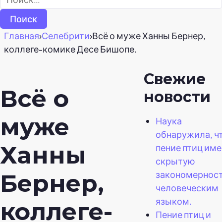
Главная
›
Селебрити
›
Всё о муже Ханны Бернер,
коллеге-комике Десе Бишопе.
Свежие
Всё о
новости
муже
Наука
обнаружила, ч
Ханны
пение птиц име
скрытую
закономерност
Бернер,
человеческим
языком.
коллеге-
Пение птиц и