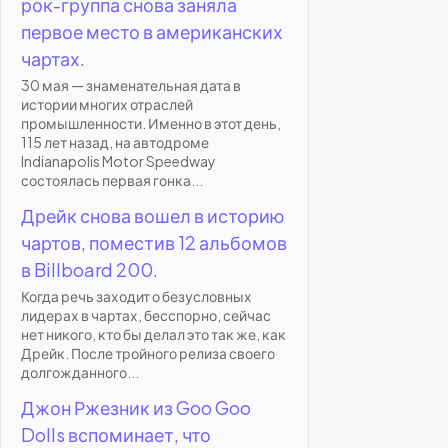
рок-группа снова заняла
первое место в американских
чартах.
30 мая — знаменательная дата в
истории многих отраслей
промышленности. Именно в этот день,
115 лет назад, на автодроме
Indianapolis Motor Speedway
состоялась первая гонка...
Дрейк снова вошел в историю
чартов, поместив 12 альбомов
в Billboard 200.
Когда речь заходит о безусловных
лидерах в чартах, бесспорно, сейчас
нет никого, кто бы делал это так же, как
Дрейк. После тройного релиза своего
долгожданного...
Джон Ржезник из Goo Goo
Dolls вспоминает, что