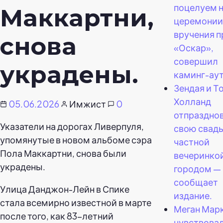
поцелуем 
Маккартни,
церемонии
вручения 
снова
«Оскар»,
совершил
украдены.
каминг-аут
Зендая и Т
Холланд
05.06.2026
Имжист
0
отпраздно
Указатели на дорогах Ливерпуля,
свою свад
упомянутые в новом альбоме сэра
частной
Пола Маккартни, снова были
вечеринкой
украдены.
городом —
сообщает
Улица Данджон-Лейн в Спике
издание.
стала всемирно известной в марте
Меган Мар
после того, как 83-летний
чувствова