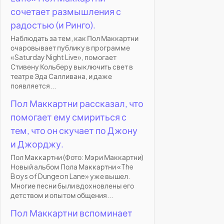
сочетает размышления с
радостью (и Ринго).
Наблюдать за тем, как Пол Маккартни
очаровывает публику в программе
«Saturday Night Live», помогает
Стивену Кольберу выключить свет в
театре Эда Салливана, и даже
появляется...
Пол Маккартни рассказал, что
помогает ему смириться с
тем, что он скучает по Джону
и Джорджу.
Пол Маккартни (Фото: Мэри Маккартни)
Новый альбом Пола Маккартни «The
Boys of Dungeon Lane» уже вышел.
Многие песни были вдохновлены его
детством и опытом общения...
Пол Маккартни вспоминает