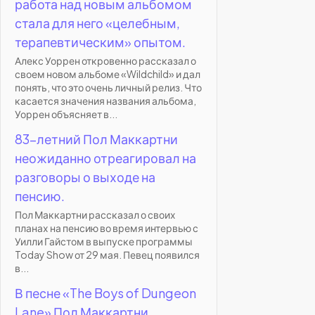
работа над новым альбомом
стала для него «целебным,
терапевтическим» опытом.
Алекс Уоррен откровенно рассказал о
своем новом альбоме «Wildchild» и дал
понять, что это очень личный релиз. Что
касается значения названия альбома,
Уоррен объясняет в...
83-летний Пол Маккартни
неожиданно отреагировал на
разговоры о выходе на
пенсию.
Пол Маккартни рассказал о своих
планах на пенсию во время интервью с
Уилли Гайстом в выпуске программы
Today Show от 29 мая. Певец появился
в...
В песне «The Boys of Dungeon
Lane» Пол Маккартни