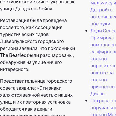
поступил эгоистично, украв знак
мальчику 
улицы Данджон-Лейн».
Детройта,
потерявше
Реставрация была проведена
обе руки.
после того, как Ассоциация
Леди Селе
туристических гидов
Примроуз
Ливерпульского городского
помолвлена
региона заявила, что поклонники
сапфирово
The Beatles были разочарованы,
кольцо
обнаружив на улице ничего
поразител
интересного.
похоже на
кольцо
Представительница городского
принцессы
совета заявила: «Эти знаки
Дианы.
являются важной частью наших
Потрясаю
улиц, и их повторная установка
обручальн
обходится как в деньги
кольцо Мэ
налогоплательщиков, так и в