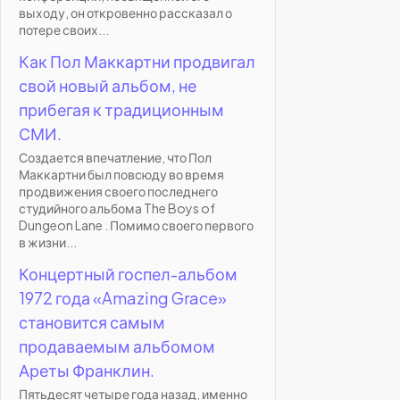
выходу, он откровенно рассказал о
потере своих...
Как Пол Маккартни продвигал
свой новый альбом, не
прибегая к традиционным
СМИ.
Создается впечатление, что Пол
Маккартни был повсюду во время
продвижения своего последнего
студийного альбома The Boys of
Dungeon Lane . Помимо своего первого
в жизни...
Концертный госпел-альбом
1972 года «Amazing Grace»
становится самым
продаваемым альбомом
Ареты Франклин.
Пятьдесят четыре года назад, именно