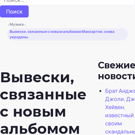
›
›
Музыка
Вывески, связанные с новым альбомом Маккартни, снова
украдены.
Свежи
Вывески,
новост
связанные
Брат Андж
Джоли, Д
с новым
Хейвен,
известный
своим
альбомом
скандальн