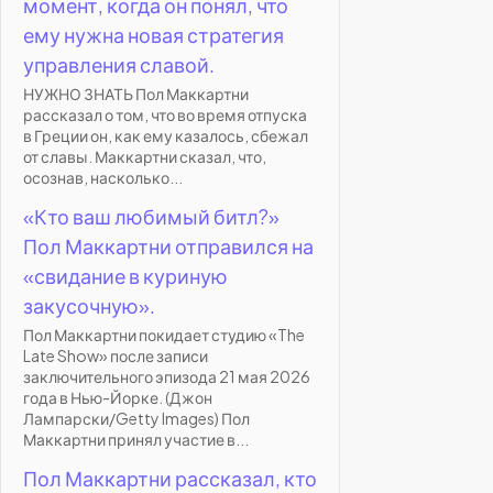
момент, когда он понял, что
ему нужна новая стратегия
управления славой.
НУЖНО ЗНАТЬ Пол Маккартни
рассказал о том, что во время отпуска
в Греции он, как ему казалось, сбежал
от славы. Маккартни сказал, что,
осознав, насколько...
«Кто ваш любимый битл?»
Пол Маккартни отправился на
«свидание в куриную
закусочную».
Пол Маккартни покидает студию «The
Late Show» после записи
заключительного эпизода 21 мая 2026
года в Нью-Йорке. (Джон
Лампарски/Getty Images) Пол
Маккартни принял участие в...
Пол Маккартни рассказал, кто