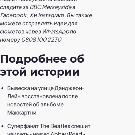
следите за BBC Merseyside в
Facebook
,
X
и
Instagram
. Вы также
можете отправлять идеи для
сюжетов через WhatsApp по
номеру 0808 100 2230.
Подробнее об
этой истории
Вывеска на улице Данджеон-
Лейн восстановлена после
новостей об альбоме
Маккартни
Суперфанат The Beatles спешит
увидеть «новую Abbey Road».