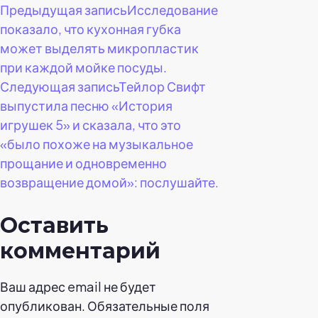
Навигация
Предыдущая запись
Исследование
показало, что кухонная губка
по
может выделять микропластик
при каждой мойке посуды.
записям
Следующая запись
Тейлор Свифт
выпустила песню «История
игрушек 5» и сказала, что это
«было похоже на музыкальное
прощание и одновременно
возвращение домой»: послушайте.
Оставить
комментарий
Ваш адрес email не будет
опубликован.
Обязательные поля