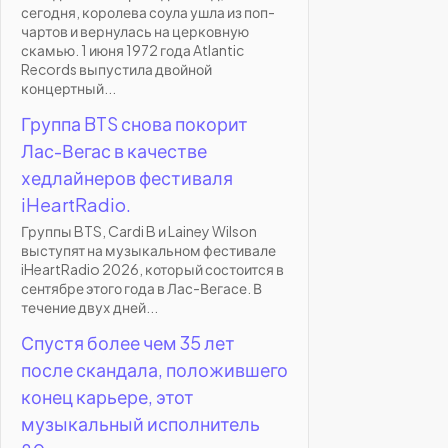
сегодня, королева соула ушла из поп-
чартов и вернулась на церковную
скамью. 1 июня 1972 года Atlantic
Records выпустила двойной
концертный...
Группа BTS снова покорит
Лас-Вегас в качестве
хедлайнеров фестиваля
iHeartRadio.
Группы BTS, Cardi B и Lainey Wilson
выступят на музыкальном фестивале
iHeartRadio 2026, который состоится в
сентябре этого года в Лас-Вегасе. В
течение двух дней...
Спустя более чем 35 лет
после скандала, положившего
конец карьере, этот
музыкальный исполнитель