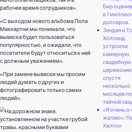
Бир оцени
рабочее время сотрудников».
в 1 миллио
«С выходом нового альбома Пола
долларов.
Маккартни мы понимали, что
Зендая и Т
вывеска будет пользоваться
Холланд
популярностью, и ожидали, что
устроили
посетители будут относиться к ней
камерную
с должным уважением».
свадебную
церемони
«При замене вывески мы просим
спустя
людей думать о других и
несколько
фотографировать только самих
месяцев п
людей».
тайной сва
«Я очень о
жалею»: П
Хилтон