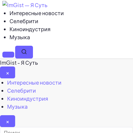
Интересные новости
Селебрити
Киноиндустрия
Музыка
Меню
Поиск
ImGist - Я Суть
×
Закрыть
Интересные новости
меню
Селебрити
Киноиндустрия
Музыка
×
Найти: