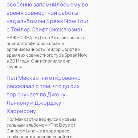
особенно запомнилось ему во
время совместной работы
над альбомом Speak Now Tour
с Тейлор Свифт (эксклюзив)
НУЖНО ЗНАТЬ Джон Ржезник высоко
оценил профессионализм и
организованность Тейлор Свифт во
время их совместного тура Speak Now
в 2011 году. Они исполнили хит
группы...
Пол Маккартни откровенно
рассказал о том, что до сих
пор скучает по Джону
Леннону и Джорджу
Харрисону.
Пол Маккартни вернулся с новым
сольным альбомом «The Boys of
Dungeon Lane», и в ходе пресс-
конференции, посвященной его