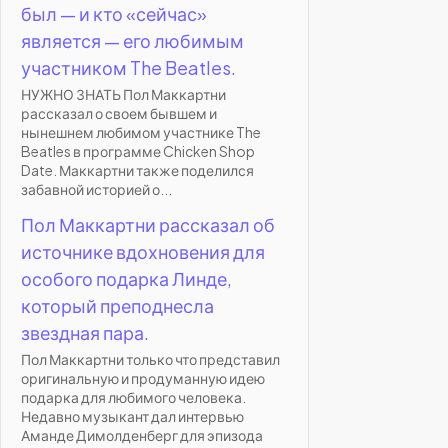
был — и кто «сейчас»
является — его любимым
участником The Beatles.
НУЖНО ЗНАТЬ Пол Маккартни
рассказал о своем бывшем и
нынешнем любимом участнике The
Beatles в программе Chicken Shop
Date. Маккартни также поделился
забавной историей о...
Пол Маккартни рассказал об
источнике вдохновения для
особого подарка Линде,
который преподнесла
звездная пара.
Пол Маккартни только что представил
оригинальную и продуманную идею
подарка для любимого человека.
Недавно музыкант дал интервью
Аманде Димолденберг для эпизода