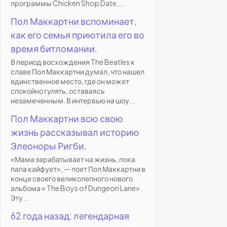
программы Chicken Shop Date,...
Пол Маккартни вспоминает,
как его семья приютила его во
время битломании.
В период восхождения The Beatles к
славе Пол Маккартни думал, что нашел
единственное место, где он может
спокойно гулять, оставаясь
незамеченным. В интервью на шоу...
Пол Маккартни всю свою
жизнь рассказывал историю
Элеоноры Ригби.
«Мама зарабатывает на жизнь, пока
папа кайфует», — поет Пол Маккартни в
конце своего великолепного нового
альбома « The Boys of Dungeon Lane» .
Эту...
62 года назад: легендарная