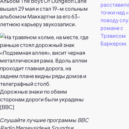
Альбом The Boys Of Dungeon Lane
расставила
вышел 29 мая и стал 19-м сольным
точки над «
альбомом Маккартни за его 63-
поводу слу
летнюю карьеру звукозаписи.
романе с
Трэвисом
Баркером.
Дорожные знаки по обеим
сторонам дороги были украдены
[BBC]
Слушайте лучшие программы
BBC
Radio Merseyside на Sounds
и