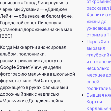
откровенн
рассказал
Ханнити о 
жизни до
Городской совет Ливерпуля
ужасающе
установил дорожные знаки в мае
стрима в Ti
[BBC]
Перес Хил
Когда Маккартни анонсировал
выразил
альбом, поклонники,
«глубокий
рассматривавшие дорогу на
и сожалени
Google Street View, увидели
несколько
фотографию мальчика в школьной
месяцев д
форме в стиле 1950-х годов,
своей
держащего в руках фальшивый
госпитализ
дорожный знак с надписью
Бывшая ня
«Мальчики с Данджен-лейн».
Кортни
Кардашьян