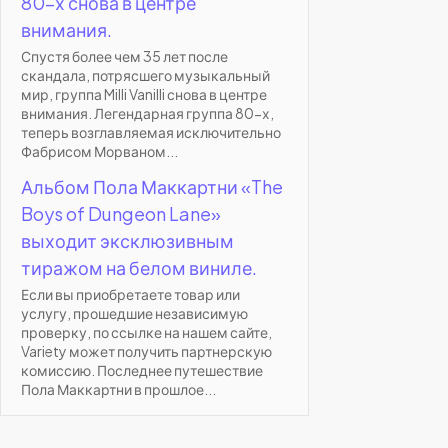
80-х снова в центре
внимания.
Спустя более чем 35 лет после
скандала, потрясшего музыкальный
мир, группа Milli Vanilli снова в центре
внимания. Легендарная группа 80-х,
теперь возглавляемая исключительно
Фабрисом Морваном...
Альбом Пола Маккартни «The
Boys of Dungeon Lane»
выходит эксклюзивным
тиражом на белом виниле.
Если вы приобретаете товар или
услугу, прошедшие независимую
проверку, по ссылке на нашем сайте,
Variety может получить партнерскую
комиссию. Последнее путешествие
Пола Маккартни в прошлое...