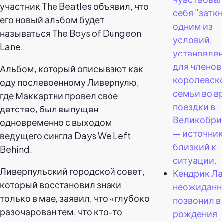
участник The Beatles объявил, что
себя "затк
его новый альбом будет
одним из
называться The Boys of Dungeon
условий,
Lane.
установле
для членов
Альбом, который описывают как
королевск
оду послевоенному Ливерпулю,
семьи во в
где Маккартни провел свое
поездки в
детство, был выпущен
Великобри
одновременно с выходом
— источник
ведущего сингла Days We Left
близкий к
Behind.
ситуации.
Ливерпульский городской совет,
Кендрик Л
который восстановил знаки
неожиданн
только в мае, заявил, что «глубоко
позвонил в
разочарован тем, что кто-то
рождения