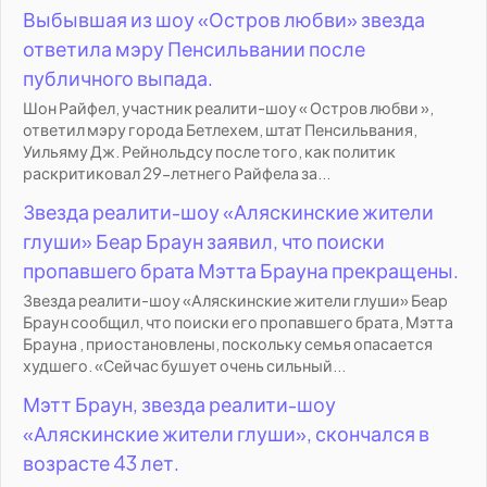
Выбывшая из шоу «Остров любви» звезда
ответила мэру Пенсильвании после
публичного выпада.
Шон Райфел, участник реалити-шоу « Остров любви »,
ответил мэру города Бетлехем, штат Пенсильвания,
Уильяму Дж. Рейнольдсу после того, как политик
раскритиковал 29-летнего Райфела за...
Звезда реалити-шоу «Аляскинские жители
глуши» Беар Браун заявил, что поиски
пропавшего брата Мэтта Брауна прекращены.
Звезда реалити-шоу «Аляскинские жители глуши» Беар
Браун сообщил, что поиски его пропавшего брата, Мэтта
Брауна , приостановлены, поскольку семья опасается
худшего. «Сейчас бушует очень сильный...
Мэтт Браун, звезда реалити-шоу
«Аляскинские жители глуши», скончался в
возрасте 43 лет.