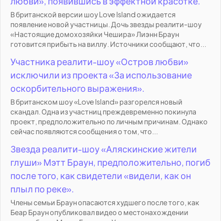
любви», появившись в эффектной красотке.
В британской версии шоу Love Island ожидается
появление новой участницы. Дочь звезды реалити-шоу
«Настоящие домохозяйки Чешира» Лиэнн Браун
готовится прибыть на виллу. Источники сообщают, что...
Участника реалити-шоу «Остров любви»
исключили из проекта «За использование
оскорбительного выражения».
В британском шоу «Love Island» разгорелся новый
скандал. Одна из участниц преждевременно покинула
проект, предположительно по личным причинам. Однако
сейчас появляются сообщения о том, что...
Звезда реалити-шоу «Аляскинские жители
глуши» Мэтт Браун, предположительно, погиб
после того, как свидетели «видели, как он
плыл по реке».
Члены семьи Браун опасаются худшего после того, как
Беар Браун опубликовал видео о местонахождении