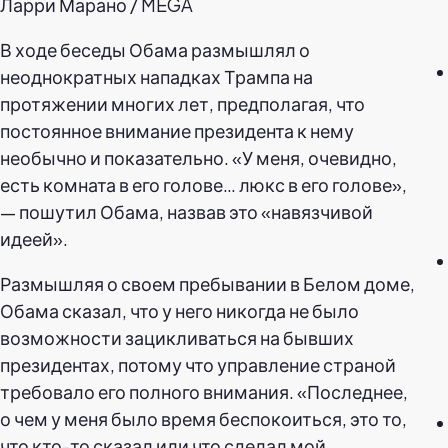
Ларри Марано / MEGA
В ходе беседы Обама размышлял о
неоднократных нападках Трампа на
протяжении многих лет, предполагая, что
постоянное внимание президента к нему
необычно и показательно. «У меня, очевидно,
есть комната в его голове… люкс в его голове»,
— пошутил Обама, назвав это «навязчивой
идеей».
Размышляя о своем пребывании в Белом доме,
Обама сказал, что у него никогда не было
возможности зацикливаться на бывших
президентах, потому что управление страной
требовало его полного внимания. «Последнее,
о чем у меня было время беспокоиться, это то,
что кто-то сказал или что сделал мой