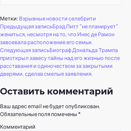
Метки:
Взрывные новости селебрити
Навигация
Предыдущая запись
Брэд Питт "не планирует"
жениться, несмотря на то, что Инес де Рамон
по
завоевала расположение его семьи.
Следующая запись
Биограф Дональда Трампа
записям
приоткрыл завесу тайны над его жизнью после
расставания и одиночеством за закрытыми
дверями, сделав смелые заявления.
Оставить комментарий
Ваш адрес email не будет опубликован.
Обязательные поля помечены
*
Комментарий