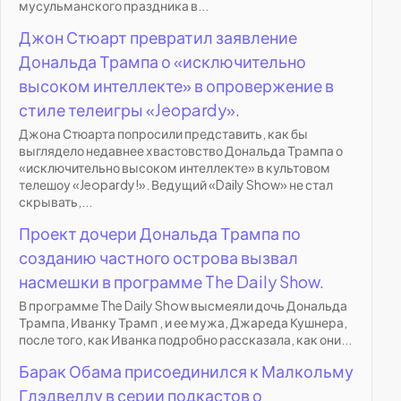
мусульманского праздника в...
Джон Стюарт превратил заявление
Дональда Трампа о «исключительно
высоком интеллекте» в опровержение в
стиле телеигры «Jeopardy».
Джона Стюарта попросили представить, как бы
выглядело недавнее хвастовство Дональда Трампа о
«исключительно высоком интеллекте» в культовом
телешоу «Jeopardy!». Ведущий «Daily Show» не стал
скрывать,...
Проект дочери Дональда Трампа по
созданию частного острова вызвал
насмешки в программе The Daily Show.
В программе The Daily Show высмеяли дочь Дональда
Трампа, Иванку Трамп , и ее мужа, Джареда Кушнера,
после того, как Иванка подробно рассказала, как они...
Барак Обама присоединился к Малкольму
Глэдвеллу в серии подкастов о