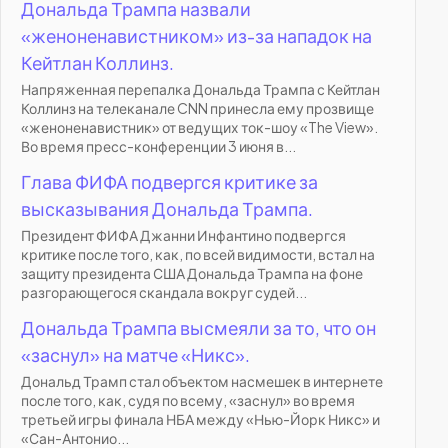
Дональда Трампа назвали
«женоненавистником» из-за нападок на
Кейтлан Коллинз.
Напряженная перепалка Дональда Трампа с Кейтлан
Коллинз на телеканале CNN принесла ему прозвище
«женоненавистник» от ведущих ток-шоу «The View».
Во время пресс-конференции 3 июня в...
Глава ФИФА подвергся критике за
высказывания Дональда Трампа.
Президент ФИФА Джанни Инфантино подвергся
критике после того, как, по всей видимости, встал на
защиту президента США Дональда Трампа на фоне
разгорающегося скандала вокруг судей...
Дональда Трампа высмеяли за то, что он
«заснул» на матче «Никс».
Дональд Трамп стал объектом насмешек в интернете
после того, как, судя по всему, «заснул» во время
третьей игры финала НБА между «Нью-Йорк Никс» и
«Сан-Антонио...