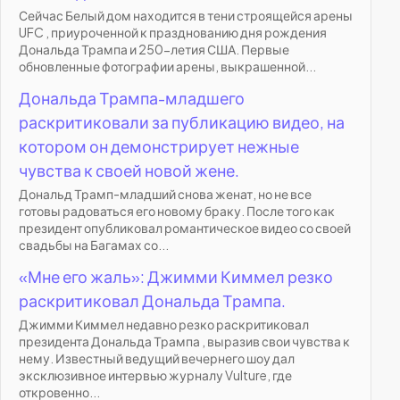
Сейчас Белый дом находится в тени строящейся арены
UFC , приуроченной к празднованию дня рождения
Дональда Трампа и 250-летия США. Первые
обновленные фотографии арены, выкрашенной...
Дональда Трампа-младшего
раскритиковали за публикацию видео, на
котором он демонстрирует нежные
чувства к своей новой жене.
Дональд Трамп-младший снова женат, но не все
готовы радоваться его новому браку. После того как
президент опубликовал романтическое видео со своей
свадьбы на Багамах со...
«Мне его жаль»: Джимми Киммел резко
раскритиковал Дональда Трампа.
Джимми Киммел недавно резко раскритиковал
президента Дональда Трампа , выразив свои чувства к
нему. Известный ведущий вечернего шоу дал
эксклюзивное интервью журналу Vulture, где
откровенно...