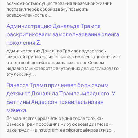
возможностью существования внеземной жизни и
поставил перед собой задачу повысить
осведомленность о...
Администрацию Дональда Трампа
раскритиковали за использование сленга
поколения Z.
Администрация Дональда Трампа подверглась
широкой критике за использование сленга поколения Z
в ряде сообщений в социальных сетях. Совсем
недавно Министерство внутренних дел использовало
эту лексику,...
Ванесса Трамп причиняет боль своим
детям от Дональда Трампа-младшего. У
Беттины Андерсон появилась новая
мачеха.
24 мая, всего через четыре дня после того, как
Ванесса Трамп сообщила миру о своем диагнозе —
раке груди — в Instagram, ее сфотографировали во...