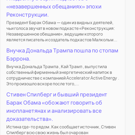
«незавершенных обещаниях» эпохи
Реконструкции.
Президент Барак Обама — один из видных деятелей,
чьи голоса звучат в новом подкасте «Реконструкция:
Незавершенное обещание», ведущим которого
является писатель и создатель подкастов Малкольм...
Внучка Дональда Трампа пошла по стопам
Бэррона.
Внучка Дональда Трампа , Кай Трамп , выпустила
собственный фирменный энергетический напиток в
сотрудничестве с компанией Accelerator Active Energy .
Это произошло вскоре после того,...
Стивен Спилберг и бывший президент
Барак Обама «обожают говорить об
инопланетянах и анализировать все
доказательства».
Истина где-то рядом. Как сообщает источник, Стивен
Спилберг всю свою жизнь был очарован