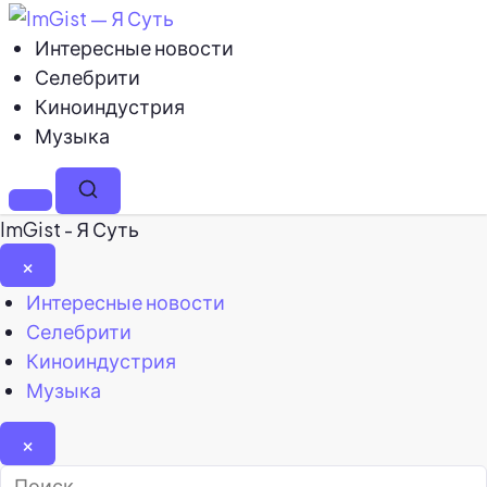
Интересные новости
Селебрити
Киноиндустрия
Музыка
Меню
Поиск
ImGist - Я Суть
×
Закрыть
Интересные новости
меню
Селебрити
Киноиндустрия
Музыка
×
Найти: