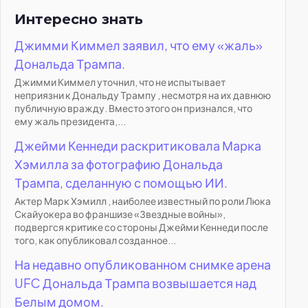
Интересно знать
Джимми Киммел заявил, что ему «жаль»
Дональда Трампа.
Джимми Киммел уточнил, что не испытывает
неприязни к Дональду Трампу , несмотря на их давнюю
публичную вражду. Вместо этого он признался, что
ему жаль президента,...
Джейми Кеннеди раскритиковала Марка
Хэмилла за фотографию Дональда
Трампа, сделанную с помощью ИИ.
Актер Марк Хэмилл , наиболее известный по роли Люка
Скайуокера во франшизе «Звездные войны»,
подвергся критике со стороны Джейми Кеннеди после
того, как опубликовал созданное...
На недавно опубликованном снимке арена
UFC Дональда Трампа возвышается над
Белым домом.