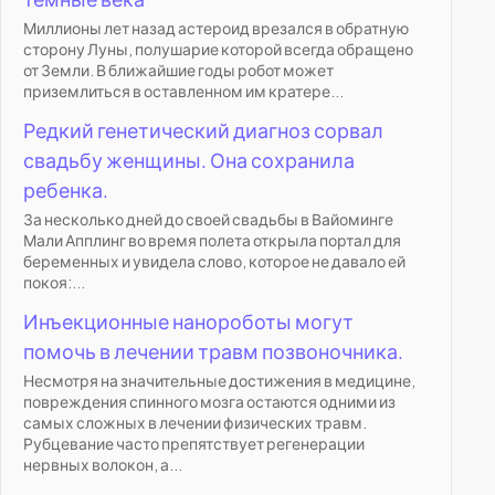
Миллионы лет назад астероид врезался в обратную
сторону Луны, полушарие которой всегда обращено
от Земли. В ближайшие годы робот может
приземлиться в оставленном им кратере...
Редкий генетический диагноз сорвал
свадьбу женщины. Она сохранила
ребенка.
За несколько дней до своей свадьбы в Вайоминге
Мали Апплинг во время полета открыла портал для
беременных и увидела слово, которое не давало ей
покоя:...
Инъекционные нанороботы могут
помочь в лечении травм позвоночника.
Несмотря на значительные достижения в медицине,
повреждения спинного мозга остаются одними из
самых сложных в лечении физических травм.
Рубцевание часто препятствует регенерации
нервных волокон, а...