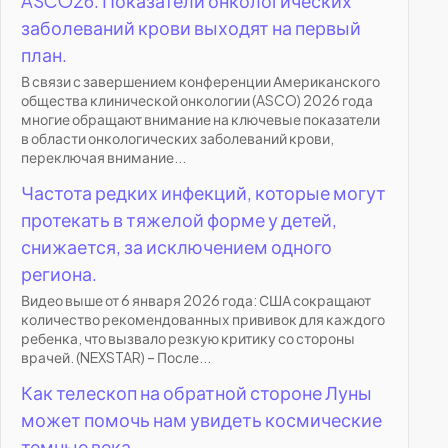
ASCO26: Показатели онкологических
заболеваний крови выходят на первый
план.
В связи с завершением конференции Американского
общества клинической онкологии (ASCO) 2026 года
многие обращают внимание на ключевые показатели
в области онкологических заболеваний крови,
переключая внимание...
Частота редких инфекций, которые могут
протекать в тяжелой форме у детей,
снижается, за исключением одного
региона.
Видео выше от 6 января 2026 года: США сокращают
количество рекомендованных прививок для каждого
ребенка, что вызвало резкую критику со стороны
врачей. (NEXSTAR) – После...
Как телескоп на обратной стороне Луны
может помочь нам увидеть космические
темные века