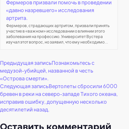
Фермеров призвали помочь в проведении
«давно назревшего» исследования
артрита.
Фермеров, страдающих артритом, призвали принять
участие в «важном» исследовании о влиянии этого
заболевания на профессию. Университет Вустера
изучал этот вопрос, но заявил, что ему необходимо...
Навигация
Предыдущая запись
Познакомьтесь с
медузой-убийцей, названной в честь
по
«Острова смерти».
Следующая запись
Вертолеты сбросили 6000
записям
бревен в реки на северо-западе Тихого океана,
исправив ошибку, допущенную несколько
десятилетий назад.
Оставить комментарий