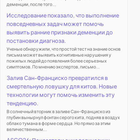
деменции, после того...
Исследование показало, что выполнение
повседневных задач может помочь
выявить ранние признаки деменции до
постановки диагноза.
Ученые обнаружили, что простой тест на знание основ
письма может выявить когнитивные нарушения у
пожилых людей до появления более серьезных
симптомов. По мнению экспертов, письмо...
Залив Сан-Франциско превратился в
смертельную ловушку для китов. Новые
технологии могут помочь изменить эту
тенденцию.
В солнечный вторник в заливе Сан-Франциско из
глубин вынырнул фонтан серого кита, подняв в воздух
облако тумана в форме сердца. Но прямо за этим
величественным...