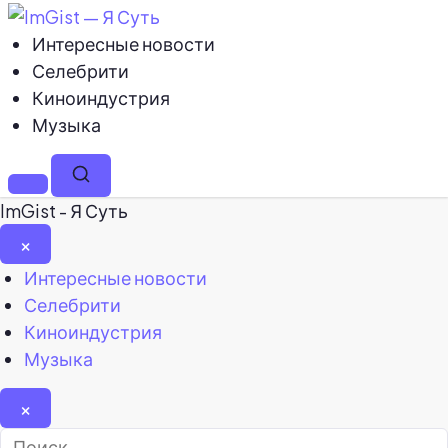
Интересные новости
Селебрити
Киноиндустрия
Музыка
Меню
Поиск
ImGist - Я Суть
×
Закрыть
Интересные новости
меню
Селебрити
Киноиндустрия
Музыка
×
Найти: