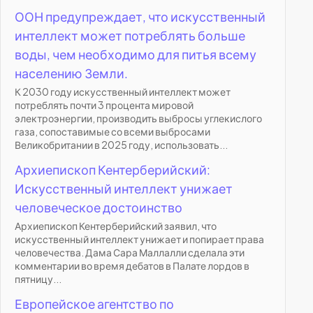
ООН предупреждает, что искусственный
интеллект может потреблять больше
воды, чем необходимо для питья всему
населению Земли.
К 2030 году искусственный интеллект может
потреблять почти 3 процента мировой
электроэнергии, производить выбросы углекислого
газа, сопоставимые со всеми выбросами
Великобритании в 2025 году, использовать...
Архиепископ Кентерберийский:
Искусственный интеллект унижает
человеческое достоинство
Архиепископ Кентерберийский заявил, что
искусственный интеллект унижает и попирает права
человечества. Дама Сара Маллалли сделала эти
комментарии во время дебатов в Палате лордов в
пятницу...
Европейское агентство по