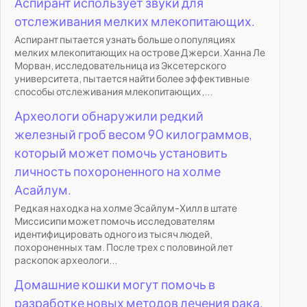
Аспирант использует звуки для
отслеживания мелких млекопитающих.
Аспирант пытается узнать больше о популяциях
мелких млекопитающих на острове Джерси. Ханна Ле
Морван, исследовательница из Эксетерского
университета, пытается найти более эффективные
способы отслеживания млекопитающих,...
Археологи обнаружили редкий
железный гроб весом 90 килограммов,
который может помочь установить
личность похороненного на холме
Асайлум.
Редкая находка на холме Эсайлум-Хилл в штате
Миссисипи может помочь исследователям
идентифицировать одного из тысяч людей,
похороненных там. После трех с половиной лет
раскопок археологи...
Домашние кошки могут помочь в
разработке новых методов лечения рака.