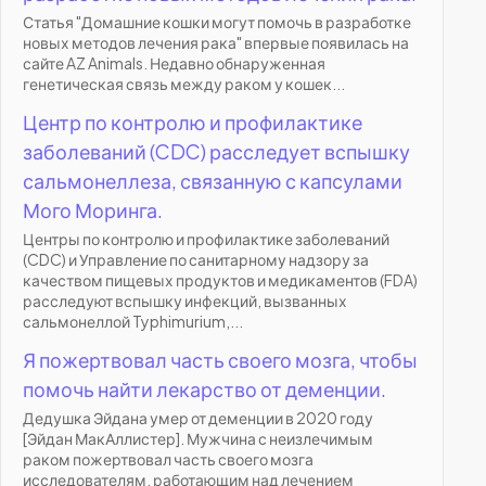
Статья "Домашние кошки могут помочь в разработке
новых методов лечения рака" впервые появилась на
сайте AZ Animals. Недавно обнаруженная
генетическая связь между раком у кошек...
Центр по контролю и профилактике
заболеваний (CDC) расследует вспышку
сальмонеллеза, связанную с капсулами
Мого Моринга.
Центры по контролю и профилактике заболеваний
(CDC) и Управление по санитарному надзору за
качеством пищевых продуктов и медикаментов (FDA)
расследуют вспышку инфекций, вызванных
сальмонеллой Typhimurium,...
Я пожертвовал часть своего мозга, чтобы
помочь найти лекарство от деменции.
Дедушка Эйдана умер от деменции в 2020 году
[Эйдан МакАллистер]. Мужчина с неизлечимым
раком пожертвовал часть своего мозга
исследователям, работающим над лечением