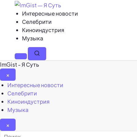
Интересные новости
Селебрити
Киноиндустрия
Музыка
Меню
Поиск
ImGist - Я Суть
×
Закрыть
Интересные новости
меню
Селебрити
Киноиндустрия
Музыка
×
Найти: