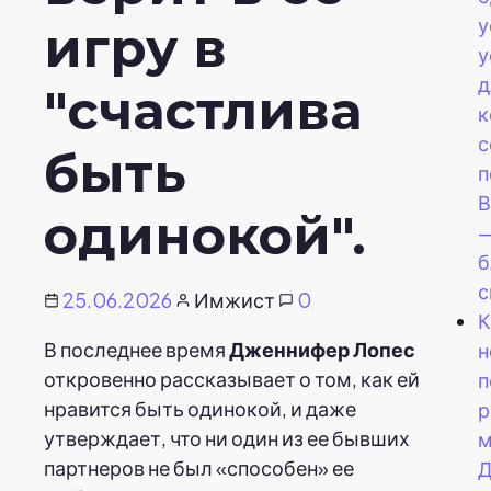
у
игру в
у
д
"счастлива
к
с
быть
п
В
одинокой".
—
б
с
25.06.2026
Имжист
0
К
В последнее время
Дженнифер Лопес
н
откровенно рассказывает о том, как ей
п
нравится быть одинокой, и даже
р
утверждает, что ни один из ее бывших
м
партнеров не был «способен» ее
Д