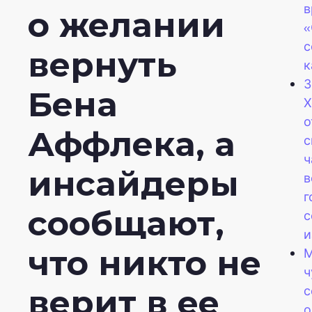
в
о желании
«
с
вернуть
к
З
Бена
Х
о
Аффлека, а
с
ч
инсайдеры
в
г
сообщают,
с
и
что никто не
М
ч
с
верит в ее
о