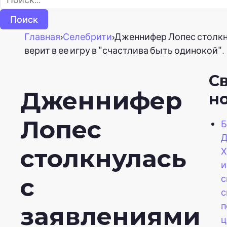
Главная
›
Селебрити
›
Дженнифер Лопес столкну
верит в ее игру в "счастлива быть одинокой".
С
Дженнифер
н
Лопес
Б
Д
столкнулась
Х
и
с
с
с
п
заявлениями
ц