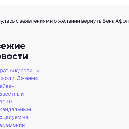
лась с заявлениями о желании вернуть Бена Аффле
вежие
овости
рат Анджелины
жоли, Джеймс
ейвен,
звестный
воим
кандальным
оцелуем на
еремонии