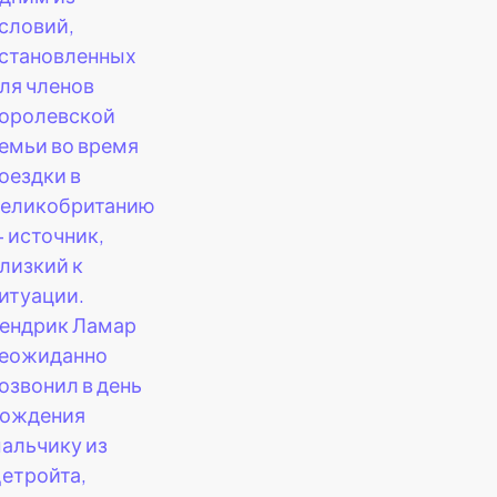
словий,
становленных
ля членов
оролевской
емьи во время
оездки в
еликобританию
 источник,
лизкий к
итуации.
ендрик Ламар
еожиданно
озвонил в день
ождения
альчику из
етройта,