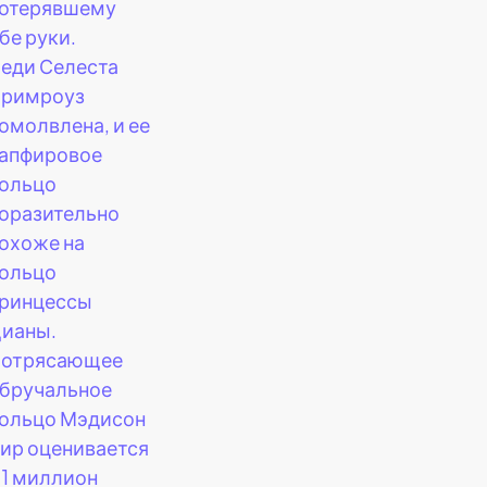
отерявшему
бе руки.
еди Селеста
римроуз
омолвлена, и ее
апфировое
ольцо
оразительно
охоже на
ольцо
ринцессы
ианы.
отрясающее
бручальное
ольцо Мэдисон
ир оценивается
 1 миллион