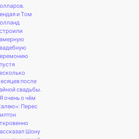
олларов.
ендая и Том
олланд
строили
амерную
вадебную
еремонию
пустя
есколько
есяцев после
айной свадьбы.
Я очень о чём
алею»: Перес
илтон
ткровенно
ассказал Шону