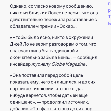
п
Однако, согласно новому сообщению,
р
никто из близких Лопес не верит, что она
Т
действительно пережила расставание с
Б
обладателем премии «Оскар».
«Чтобы было ясно, никто в окружении
Джей Ло не верит разговорам о том, что
она счастлива быть одинокой и
окончательно забыла Бена», — сообщил
инсайдер
журналу Globe Magazine
.
«Она поставила перед собой цель
показать ему, чего он лишился, и до сих
пор питает иллюзии, что он когда-
нибудь вернется, чтобы дать ей еще
один шанс», — продолжил источник,
добавив: «Тот факт, что она до сих пор