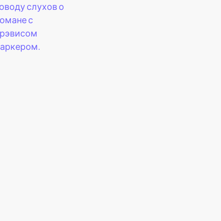
оводу слухов о
омане с
рэвисом
аркером.