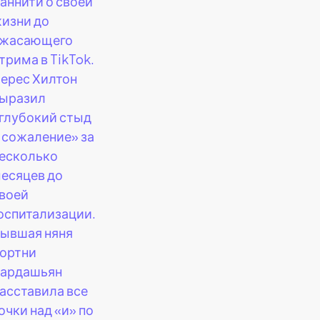
аннити о своей
изни до
жасающего
трима в TikTok.
ерес Хилтон
ыразил
глубокий стыд
 сожаление» за
есколько
есяцев до
воей
оспитализации.
ывшая няня
ортни
ардашьян
асставила все
очки над «и» по