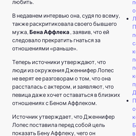
любить.
п
о
В недавнем интервью она, судя по всему,
Л
также раскритиковала своего бывшего
П
мужа,
Бена Аффлека
, заявив, что ей
п
следовало прекратить гнаться за
с
отношениями «раньше».
к
п
Теперь источники утверждают, что
п
люди из окружения Дженнифер Лопес
к
не верят ее разговорам о том, что она
п
рассталась с актером, и заявляют, что
Д
певица даже хочет оставаться в близких
П
отношениях с Беном Аффлеком.
о
Источник утверждает, что Дженнифер
к
Лопес поставила перед собой цель
Б
показать Бену Аффлеку, чего он
в