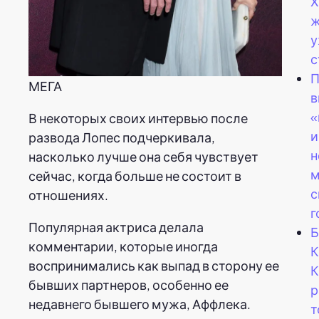
Х
ж
у
с
П
МЕГА
в
«
В некоторых своих интервью после
и
развода Лопес подчеркивала,
н
насколько лучше она себя чувствует
м
сейчас, когда больше не состоит в
с
отношениях.
г
Популярная актриса делала
Б
комментарии, которые иногда
К
воспринимались как выпад в сторону ее
К
бывших партнеров, особенно ее
р
недавнего бывшего мужа, Аффлека.
т