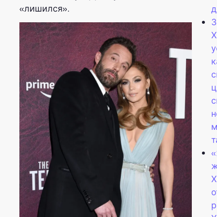
«лишился».
д
З
Х
у
к
с
ц
с
н
м
т
«
ж
Х
о
р