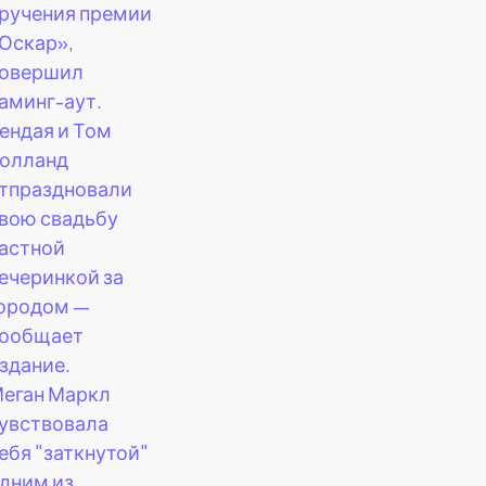
ручения премии
Оскар»,
овершил
аминг-аут.
ендая и Том
олланд
тпраздновали
вою свадьбу
астной
ечеринкой за
ородом —
ообщает
здание.
еган Маркл
увствовала
ебя "заткнутой"
дним из