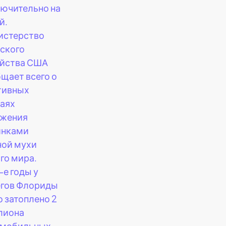
ючительно на
й.
истерство
ского
яйства США
щает всего о
тивных
аях
ажения
инками
ной мухи
го мира.
-е годы у
егов Флориды
 затоплено 2
лиона
омобильных