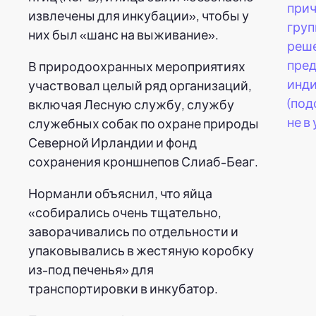
прич
извлечены для инкубации», чтобы у
гру
них был «шанс на выживание».
реш
пред
В природоохранных мероприятиях
инд
участвовал целый ряд организаций,
(под
включая Лесную службу, службу
не в
служебных собак по охране природы
Северной Ирландии и фонд
сохранения кроншнепов Слиаб-Беаг.
Норманли объяснил, что яйца
«собирались очень тщательно,
заворачивались по отдельности и
упаковывались в жестяную коробку
из-под печенья» для
транспортировки в инкубатор.