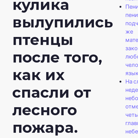
кулика
Пени
пени
вылупились
подч
же
птенцы
мат
зако
после того,
люб
чел
как их
язык
На 
спасли от
неде
небо
лесного
отм
чет
пожара.
гла
неб