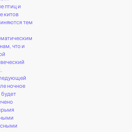
е птиц и
е китов
иняются тем
ематическим
нам, что и
ой
овеческий
.
следующей
ле ночное
 будет
ечено
ырьмя
вными
есными