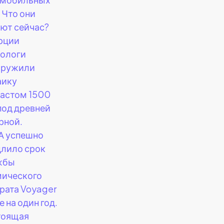
 Что они
ют сейчас?
рции
еологи
аружили
аику
астом 1500
под древней
рной.
А успешно
лило срок
жбы
мического
рата Voyager
е на один год.
тоящая