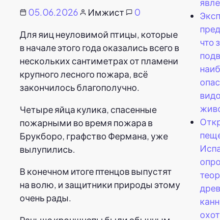
явле
05.06.2026
Имжист
0
Экс
пре
Для яиц неуловимой птицы, которые
что 
в начале этого года оказались всего в
подв
нескольких сантиметрах от пламени
наи
крупного лесного пожара, всё
опас
закончилось благополучно.
видо
жив
Четыре яйца кулика, спасенные
Отк
пожарными во время пожара в
пещ
Брукборо, графство Фермана, уже
Исп
вылупились.
опро
В конечном итоге птенцов выпустят
теор
на волю, и защитники природы этому
дре
очень рады.
кан
охо
Раньше кроншнепы были обычным