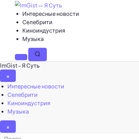
Интересные новости
Селебрити
Киноиндустрия
Музыка
Меню
Поиск
ImGist - Я Суть
×
Закрыть
Интересные новости
меню
Селебрити
Киноиндустрия
Музыка
×
Найти: