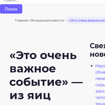
›
›
Главная
Интересные новости
«Это очень важное соб
Све
«Это очень
нов
важное
Нау
обна
событие» —
пени
скр
зако
из яиц
чел
язы