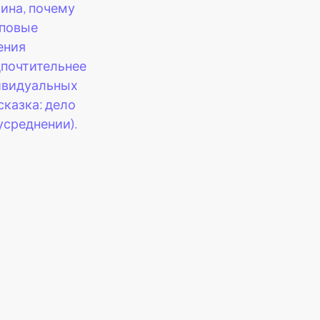
ина, почему
пповые
ения
почтительнее
ивидуальных
сказка: дело
 усреднении).