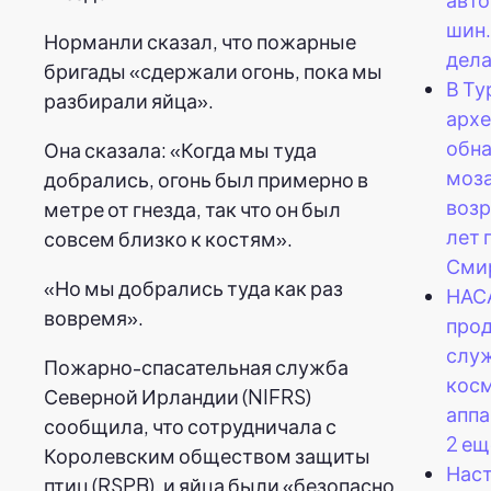
шин.
Норманли сказал, что пожарные
дела
бригады «сдержали огонь, пока мы
В Ту
разбирали яйца».
арх
обн
Она сказала: «Когда мы туда
моз
добрались, огонь был примерно в
возр
метре от гнезда, так что он был
лет 
совсем близко к костям».
Сми
«Но мы добрались туда как раз
НАС
вовремя».
прод
слу
Пожарно-спасательная служба
кос
Северной Ирландии (NIFRS)
аппа
сообщила, что сотрудничала с
2 ещ
Королевским обществом защиты
Нас
птиц (RSPB), и яйца были «безопасно