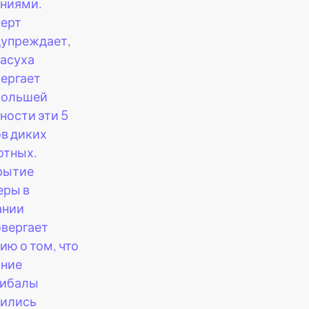
ниями.
перт
дупреждает,
засуха
ергает
большей
ности эти 5
в диких
отных.
рытие
еры в
ании
вергает
ию о том, что
вние
нибалы
тились