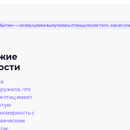
ытие» — из яиц кулика вылупились птенцы после того, как их сп
жие
ости
ка
ружила, что
е птиц имеет
ытую
номерность с
овеческим
ком.