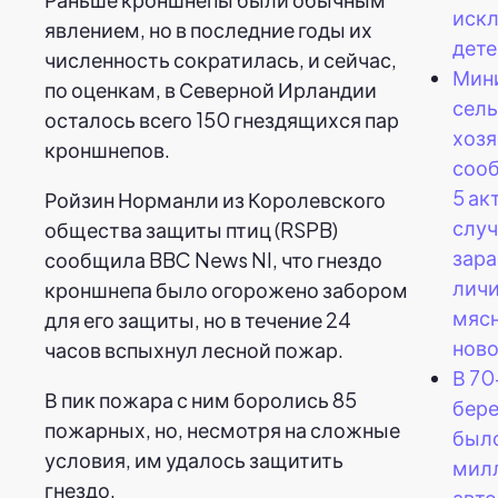
искл
явлением, но в последние годы их
дете
численность сократилась, и сейчас,
Мин
по оценкам, в Северной Ирландии
сель
осталось всего 150 гнездящихся пар
хоз
кроншнепов.
сооб
5 ак
Ройзин Норманли из Королевского
случ
общества защиты птиц (RSPB)
зар
сообщила BBC News NI, что гнездо
лич
кроншнепа было огорожено забором
мяс
для его защиты, но в течение 24
ново
часов вспыхнул лесной пожар.
В 70
В пик пожара с ним боролись 85
бер
пожарных, но, несмотря на сложные
было
условия, им удалось защитить
мил
гнездо.
авт