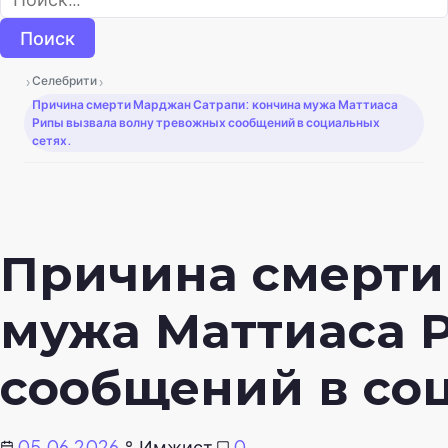
›
›
Селебрити
Причина смерти Марджан Сатрапи: кончина мужа Маттиаса
Рипы вызвала волну тревожных сообщений в социальных
сетях.
Причина смерти
мужа Маттиаса 
сообщений в соц
05.06.2026
Имжист
0