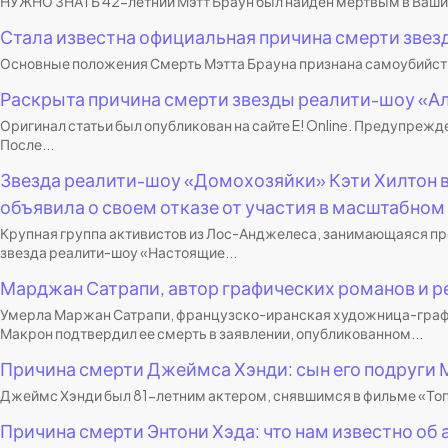
НУЖНО ЗНАТЬ 42-летний Мэтт Браун был найден мертвым в Вашингт
Стала известна официальная причина смерти звез
Основные положения Смерть Мэтта Брауна признана самоубийством
Раскрыта причина смерти звезды реалити-шоу «Ал
Оригинал статьи был опубликован на сайте E! Online. Предупреж
После...
Звезда реалити-шоу «Домохозяйки» Кэти Хилтон в
объявила о своем отказе от участия в масштабно
Крупная группа активистов из Лос-Анджелеса, занимающаяся про
звезда реалити-шоу «Настоящие...
Марджан Сатрапи, автор графических романов и ре
Умерла Маржан Сатрапи, французско-иранская художница-график
Макрон подтвердил ее смерть в заявлении, опубликованном...
Причина смерти Джеймса Хэнди: сын его подруги 
Джеймс Хэнди был 81-летним актером, снявшимся в фильме «Топ Г
Причина смерти Энтони Хэда: что нам известно об