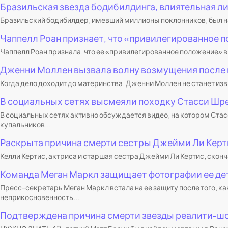
Бразильская звезда бодибилдинга, влиятельная лич
Бразильский бодибилдер, имевший миллионы поклонников, был найд
Чаппелл Роан признает, что «привилегированное п
Чаппелл Роан признала, что ее «привилегированное положение» в и
Дженни Моллен вызвала волну возмущения после 
Когда дело доходит до материнства, Дженни Моллен не станет изв
В социальных сетях высмеяли походку Стасси Шреде
В социальных сетях активно обсуждается видео, на котором Ста
купальников...
Раскрыта причина смерти сестры Джейми Ли Кертис
Келли Кертис, актриса и старшая сестра Джейми Ли Кертис, сконча
Команда Меган Маркл защищает фотографии ее дете
Пресс-секретарь Меган Маркл встала на ее защиту после того, ка
неприкосновенность...
Подтверждена причина смерти звезды реалити-шо