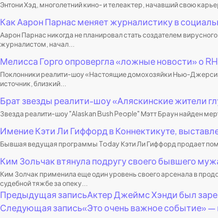
Энтони Хэд, многолетний кино- и телеактер, начавший свою карьер
Как Аарон Парнас меняет журналистику в социаль
Аарон Парнас никогда не планировал стать создателем вирусного
журналистом, начал...
Мелисса Горго опровергла «ложные новости» о R
Поклонники реалити-шоу «Настоящие домохозяйки Нью-Джерси» с 
источник, близкий...
Брат звезды реалити-шоу «Аляскинские жители гл
Звезда реалити-шоу "Alaskan Bush People" Мэтт Браун найден мер
Имение Кэти Ли Гиффорд в Коннектикуте, выставл
Бывшая ведущая программы Today Кэти Ли Гиффорд продает помес
Ким Зольчак втянула подругу своего бывшего му
Ким Золчак применила еще один уровень своего арсенала в про
судебной тяжбе за опеку...
Навигация
Предыдущая запись
Актер Джеймс Хэнди был заре
Следующая запись
«Это очень важное событие» — и