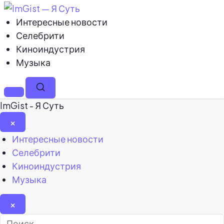
Интересные новости
Селебрити
Киноиндустрия
Музыка
Меню
Поиск
ImGist - Я Суть
×
Закрыть
Интересные новости
меню
Селебрити
Киноиндустрия
Музыка
×
Найти: