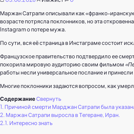
Маржан Сатрапи описывали как «франко-иранскую 
возрасте потрясла поклонников, но эта откровен
Instagram о потере мужа.
По сути, вся её страница в Инстаграме состоит иск
Французское правительство подтвердило ее смерть
покорила мировую аудиторию своим фильмом
«П
работы несли универсальное послание и принесли
Многие поклонники задаются вопросом, как умерл
Содержание
Свернуть
1.
Причиной смерти Марджан Сатрапи была указана
2.
Маржан Сатрапи выросла в Тегеране, Иран.
2.1.
Интересно знать