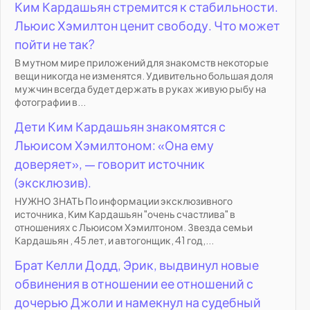
Ким Кардашьян стремится к стабильности.
Льюис Хэмилтон ценит свободу. Что может
пойти не так?
В мутном мире приложений для знакомств некоторые
вещи никогда не изменятся. Удивительно большая доля
мужчин всегда будет держать в руках живую рыбу на
фотографии в...
Дети Ким Кардашьян знакомятся с
Льюисом Хэмилтоном: «Она ему
доверяет», — говорит источник
(эксклюзив).
НУЖНО ЗНАТЬ По информации эксклюзивного
источника, Ким Кардашьян "очень счастлива" в
отношениях с Льюисом Хэмилтоном. Звезда семьи
Кардашьян , 45 лет, и автогонщик, 41 год,...
Брат Келли Додд, Эрик, выдвинул новые
обвинения в отношении ее отношений с
дочерью Джоли и намекнул на судебный