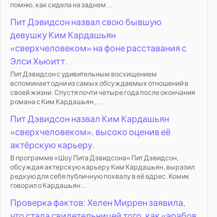
помню, как сидела на заднем...
Пит Дэвидсон назвал свою бывшую
девушку Ким Кардашьян
«сверхчеловеком» на фоне расставания с
Элси Хьюитт.
Пит Дэвидсон с удивительным восхищением
вспоминает одни из самых обсуждаемых отношений в
своей жизни. Спустя почти четыре года после окончания
романа с Ким Кардашьян ,...
Пит Дэвидсон назвал Ким Кардашьян
«сверхчеловеком», высоко оценив её
актёрскую карьеру.
В программе «Шоу Пита Дэвидсона» Пит Дэвидсон,
обсуждая актерскую карьеру Ким Кардашьян, выразил
редкую для себя публичную похвалу в её адрес. Комик
говорил о Кардашьян...
Проверка фактов: Хелен Миррен заявила,
что стала свидетельницей того, как «арабов