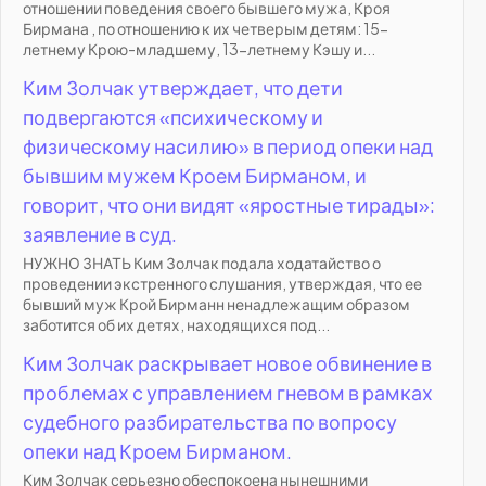
отношении поведения своего бывшего мужа, Кроя
Бирмана , по отношению к их четверым детям: 15-
летнему Крою-младшему, 13-летнему Кэшу и...
Ким Золчак утверждает, что дети
подвергаются «психическому и
физическому насилию» в период опеки над
бывшим мужем Кроем Бирманом, и
говорит, что они видят «яростные тирады»:
заявление в суд.
НУЖНО ЗНАТЬ Ким Золчак подала ходатайство о
проведении экстренного слушания, утверждая, что ее
бывший муж Крой Бирманн ненадлежащим образом
заботится об их детях, находящихся под...
Ким Золчак раскрывает новое обвинение в
проблемах с управлением гневом в рамках
судебного разбирательства по вопросу
опеки над Кроем Бирманом.
Ким Золчак серьезно обеспокоена нынешними