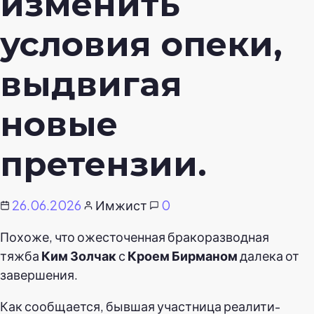
изменить
условия опеки,
выдвигая
новые
претензии.
26.06.2026
Имжист
0
Похоже, что ожесточенная бракоразводная
тяжба
Ким Золчак
с
Кроем Бирманом
далека от
завершения.
Как сообщается, бывшая участница реалити-