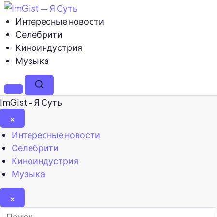
Интересные новости
Селебрити
Киноиндустрия
Музыка
Меню
Поиск
ImGist - Я Суть
×
Закрыть
Интересные новости
меню
Селебрити
Киноиндустрия
Музыка
×
Найти: