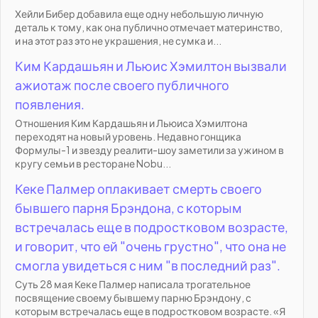
Хейли Бибер добавила еще одну небольшую личную
деталь к тому, как она публично отмечает материнство,
и на этот раз это не украшения, не сумка и...
Ким Кардашьян и Льюис Хэмилтон вызвали
ажиотаж после своего публичного
появления.
Отношения Ким Кардашьян и Льюиса Хэмилтона
переходят на новый уровень. Недавно гонщика
Формулы-1 и звезду реалити-шоу заметили за ужином в
кругу семьи в ресторане Nobu...
Кеке Палмер оплакивает смерть своего
бывшего парня Брэндона, с которым
встречалась еще в подростковом возрасте,
и говорит, что ей "очень грустно", что она не
смогла увидеться с ним "в последний раз".
Суть 28 мая Кеке Палмер написала трогательное
посвящение своему бывшему парню Брэндону, с
которым встречалась еще в подростковом возрасте. «Я