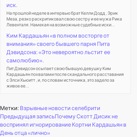
иск.
На прошлой неделе в интервью брат Келли Додд , Эрик
Меза, резко раскритиковал свою сестру и ее мужа Рика
Левенталя. Намекая на возможные судебные иски...
Ким Кардашьян «в полном восторге от
внимания» своего бывшего парня Пита
Дэвидсона: «Это невероятно льстит ее
самолюбию».
Пит Дэвидсон осыпает свою бывшую девушку Ким
Кардашьян похвалами после скандального расставания
с Элси Хьюитт , и, по словам источника, это задело за
живое ее...
Метки:
Взрывные новости селебрити
Навигация
Предыдущая запись
Почему Скотт Дисик не
воспринял игнорирование Кортни Кардашьян в
по
День отца «лично»