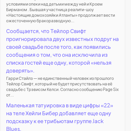
условиями опеки над детьми между ней и Кроем
Бирманом . Бывшая участница реалити-шоу
«Настоящие домохозяйки Атланты» продолжает вести
ожесточенную бракоразводную...
Сообщается, что Тейлор Свифт
проигнорировала двух известных подруг на
своей свадьбе после того, как появились
сообщения о том, что она исключила из
списка гостей еще одну, которой «нельзя
доверять».
Гарри Стайлз — не единственный человек из прошлого
Тейлор Свифт, который не будет присутствовать на её
свадьбе с Трэвисом Келси. Согласно сообщению Page Six
от...
Маленькая татуировка в виде цифры «22»
на теле Хейли Бибер добавляет еще одну
подсказку к ее трибьютам группе Jack
Blues.