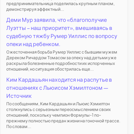
предпринимательница поделилась крупным планом,
демонстрируя эффектный...
Деми Мур заявила, что «благополучие
Луэтты – наш приоритет», вмешиваясь в
судебную тяжбу Румер Уиллис по вопросу
опеки над ребенком.
Ожесточенная борьба Румер Уиллис с бывшим мужем
Дереком Ричардом Томасом за опеку над детьми уже
раскрыла болезненные подробности их испорченных
отношений, но ситуация обострилась еще...
Ким Кардашьян находится на распутье в
отношениях с Льюисом Хэмилтоном —
Источник
По сообщениям, Ким Кардашьян и Льюис Хэмилтон
столкнулись с серьезным переосмыслением своих
отношений, поскольку чемпион Формулы-1 по-
прежнему полностью предан жизни на гоночной трассе.
По словам...