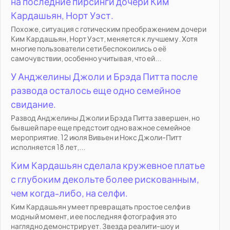
на последние пирсинги дочери Ким
Кардашьян, Норт Уэст.
Похоже, ситуация с готическим преображением дочери
Ким Кардашьян, Норт Уэст, меняется к лучшему. Хотя
многие пользователи сети беспокоились о её
самочувствии, особенно учитывая, что ей...
У Анджелины Джоли и Брэда Питта после
развода осталось еще одно семейное
свидание.
Развод Анджелины Джоли и Брэда Питта завершен, но
бывшей паре еще предстоит одно важное семейное
мероприятие. 12 июля Вивьен и Нокс Джоли-Питт
исполняется 18 лет,...
Ким Кардашьян сделала кружевное платье
с глубоким декольте более рискованным,
чем когда-либо, на селфи.
Ким Кардашьян умеет превращать простое селфи в
модный момент, и ее последняя фотография это
наглядно демонстрирует. Звезда реалити-шоу и