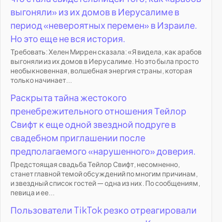
выгоняли» из их домов в Иерусалиме в
период «невероятных перемен» в Израиле.
Но это еще не вся история.
Требовать: Хелен Миррен сказала: «Я видела, как арабов
выгоняли из их домов в Иерусалиме. Но это была просто
необыкновенная, волшебная энергия страны, которая
только начинает...
Раскрыта тайна жестокого
пренебрежительного отношения Тейлор
Свифт к еще одной звездной подруге в
свадебном приглашении после
предполагаемого «нарушенного» доверия.
Предстоящая свадьба Тейлор Свифт, несомненно,
станет главной темой обсуждений по многим причинам,
и звездный список гостей — одна из них. По сообщениям,
певица и ее...
Пользователи TikTok резко отреагировали