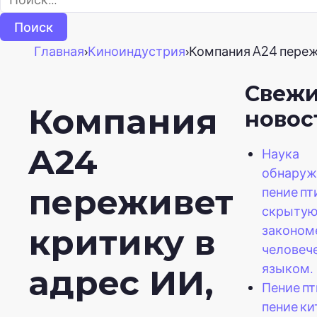
Главная
›
Киноиндустрия
›
Компания A24 переж
Свеж
Компания
новос
A24
Наука
обнаруж
переживет
пение пт
скрыту
законом
критику в
человеч
языком.
адрес ИИ,
Пение пт
пение ки