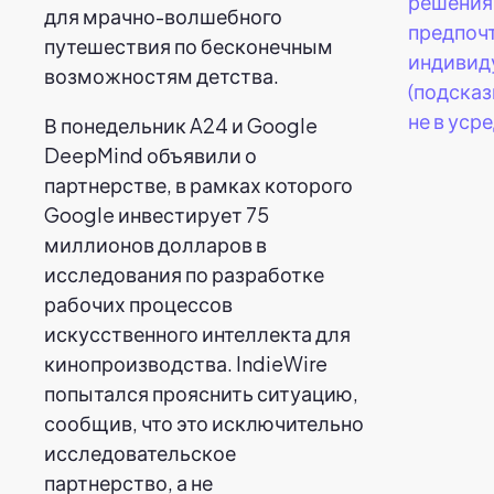
решения
для мрачно-волшебного
предпоч
путешествия по бесконечным
индивид
возможностям детства.
(подсказ
не в уср
В понедельник A24 и Google
DeepMind объявили о
партнерстве, в рамках которого
Google инвестирует 75
миллионов долларов в
исследования по разработке
рабочих процессов
искусственного интеллекта для
кинопроизводства. IndieWire
попытался прояснить ситуацию,
сообщив, что это исключительно
исследовательское
партнерство, а не