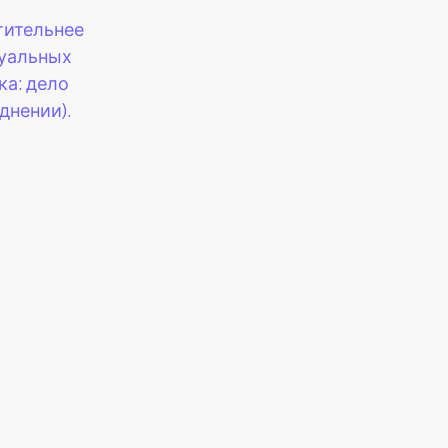
тительнее
уальных
ка: дело
еднении).