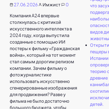
27.06.2026
Имжист
0
что засу
подверг
Компания A24 впервые
наиболь
столкнулась с критикой
опасност
искусственного интеллекта в
видов д
2024 году, когда выпустила
животны
созданные с помощью ИИ
Открыт
постеры к фильму «Гражданская
пещеры 
война», который на тот момент
Испании
стал самым дорогим релизом
опровер
компании. Зачем фильму о
теорию о
фотожурналистике
древние
использовать искусственно
канниба
сгенерированные изображения
охотили
для продвижения? Разве у
исключи
фильма не было достаточно
детей.
большого бюджета, чтобы