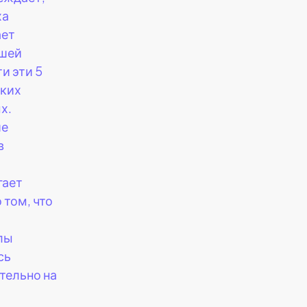
ха
ает
шей
и эти 5
иких
х.
ие
в
гает
 том, что
лы
сь
тельно на