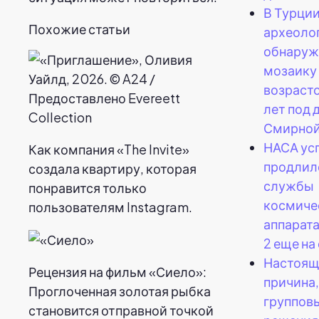
В Турци
Похожие статьи
археоло
обнаруж
мозаику
возраст
лет под 
Смирной
НАСА ус
Как компания «The Invite»
продлил
создала квартиру, которая
службы
понравится только
космиче
пользователям Instagram.
аппарата
2 еще на 
Настоящ
Рецензия на фильм «Сиело»:
причина,
Проглоченная золотая рыбка
группов
становится отправной точкой