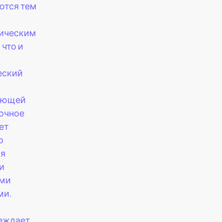
ются тем
ическим
 что и
еский
ующей
ночное
ет
о
я
и
ми
ми.
еждает,