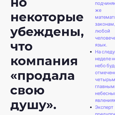
но
подчиня
же
некоторые
математ
законам,
убеждены,
любой
человеч
что
язык.
На след
компания
неделе 
небо буд
«продала
отмечен
четырьм
свою
главным
небесны
явления
душу».
Эксперт
предупр