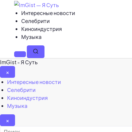
Интересные новости
Селебрити
Киноиндустрия
Музыка
Меню
Поиск
ImGist - Я Суть
×
Закрыть
Интересные новости
меню
Селебрити
Киноиндустрия
Музыка
×
Найти: