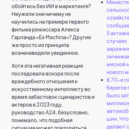
Министе
обойтись без ИИ в маркетинге?
сельско
Неужели они ничему не
хозяйст
научились на примере первого
сообщает
фильма режиссера Алекса
5 актив
Гарланда «Ex Machina»? Другие
случаях
же просто из принципа
заражен
возненавидели увиденное.
личинка
мясной 
Хотя эта негативная реакция
нового м
последовала вскоре после
В 70-е г
враждебного отношения к
берегов
искусственному интеллекту во
было зат
время забастовок сценаристов и
миллион
актеров в 2023 году,
автомоб
руководство A24, безусловно,
шин. Что
понимало, что подобная
делают 
ситуация может повториться.