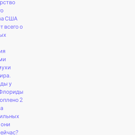
рство
го
ва США
 всего о
ных
ия
ми
мухи
ира.
оды у
 Флориды
оплено 2
а
ильных
 они
сейчас?