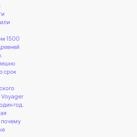
и
ги
или
ом 1500
древней
.
пешно
о срок
ского
 Voyager
один год.
ая
 почему
ые