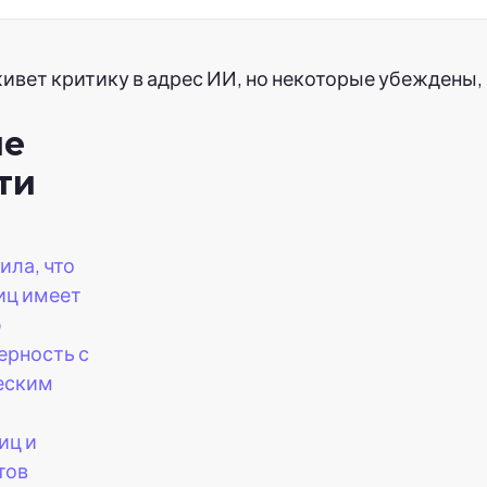
ивет критику в адрес ИИ, но некоторые убеждены,
ие
ти
ила, что
иц имеет
ю
ерность с
еским
иц и
тов