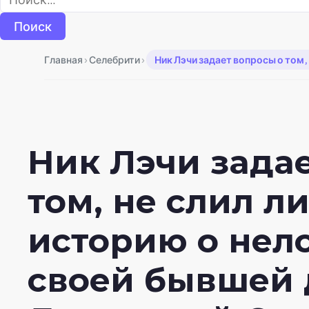
›
›
Главная
Селебрити
Ник Лэчи задает вопросы о том,
Ник Лэчи зада
том, не слил ли
историю о нел
своей бывшей