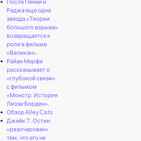
После Пенни и
Раджа еще одна
звезда «Теории
большого взрыва»
возвращается к
роли в фильме
«Великан».
Райан Мерфи
рассказывает о
«глубокой связи»
с фильмом
«Монстр: История
Лиззи Борден».
Обзор Alley Cats
Джейк Т. Остин
«разочарован»
тем, что его не