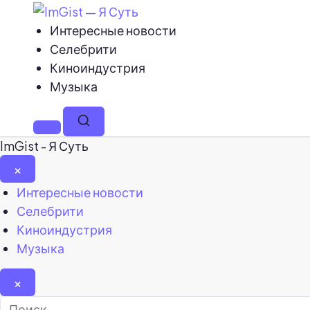
Интересные новости
Селебрити
Киноиндустрия
Музыка
Меню
Поиск
ImGist - Я Суть
×
Закрыть
Интересные новости
меню
Селебрити
Киноиндустрия
Музыка
×
Найти: