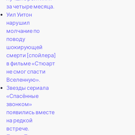
за четыре месяца.
Уил Уитон
нарушил
молчание по
поводу
шокирующей
смерти [спойлера]
в фильме «Стюарт
не смог спасти
Вселенную».
Звезды сериала
«Спасённые
звонком»
появились вместе
на редкой
встрече.