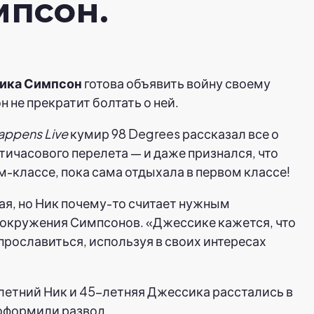
псон.
ика Симпсон
готова объявить войну своему
он не прекратит болтать о ней.
ppens Live
кумир 98 Degrees рассказал все о
тичасового перелета — и даже признался, что
м-классе, пока сама отдыхала в первом классе!
ая, но Ник почему-то считает нужным
 окружения Симпсонов. «Джессике кажется, что
 прославиться, используя в своих интересах
летний Ник и 45-летняя Джессика расстались в
 оформили развод.