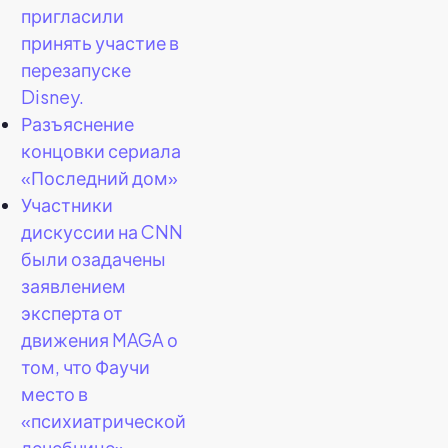
пригласили
принять участие в
перезапуске
Disney.
Разъяснение
концовки сериала
«Последний дом»
Участники
дискуссии на CNN
были озадачены
заявлением
эксперта от
движения MAGA о
том, что Фаучи
место в
«психиатрической
лечебнице».