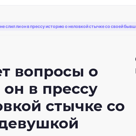
 не слил ли он в прессу историю о неловкой стычке со своей б
ет вопросы о
 он в прессу
овкой стычке со
 девушкой