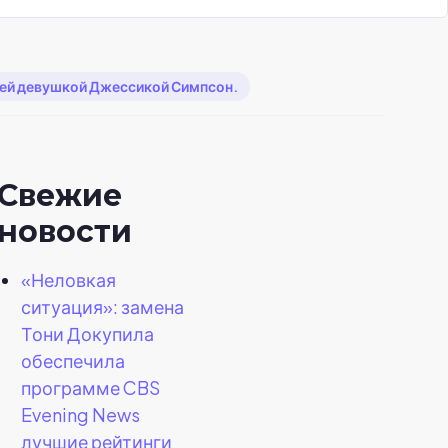
ывшей девушкой Джессикой Симпсон.
Свежие
новости
«Неловкая
ситуация»: замена
Тони Докупила
обеспечила
программе CBS
Evening News
лучшие рейтинги