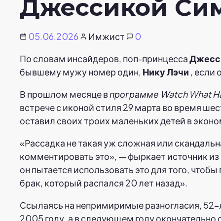
Джессикой Сим
05.06.2026
Имжист
0
По словам инсайдеров, поп-принцесса
Джесс
бывшему мужу номер один,
Нику Лэчи
, если 
В прошлом месяце в
программе Watch What Ha
встрече с иконой стиля 29 марта во время шес
оставил своих троих маленьких детей в эконо
«Рассадка не такая уж сложная или скандальн
комментировать это», — фыркает источник из
он пытается использовать это для того, чтобы
брак, который распался 20 лет назад».
Ссылаясь на непримиримые разногласия, 52-
2005 году, а в следующем году окончательно