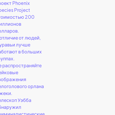
роект Phoenix
pecies Project
тоимостью 200
иллионов
олларов.
 отличие от людей,
уравьи лучше
аботают в больших
руппах.
е распространяйте
ейковые
зображения
елоголового орлана
жеки.
елескоп Уэбба
бнаружил
риминалистические