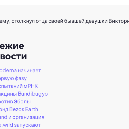
сему, столкнул отца своей бывшей девушки Виктори
вежие
вости
oderna начинает
ервую фазу
спытаний мРНК
акцины Bundibugyo
ротив Эболы
онд Bezos Earth
und и организация
e:wild запускают