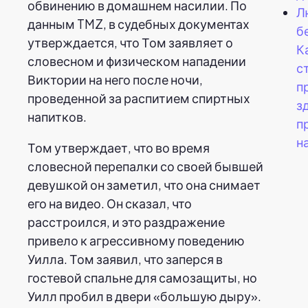
обвинению в домашнем насилии. По
Л
данным TMZ, в судебных документах
б
утверждается, что Том заявляет о
К
словесном и физическом нападении
с
Виктории на него после ночи,
п
проведенной за распитием спиртных
з
напитков.
п
н
Том утверждает, что во время
словесной перепалки со своей бывшей
девушкой он заметил, что она снимает
его на видео. Он сказал, что
расстроился, и это раздражение
привело к агрессивному поведению
Уилла. Том заявил, что заперся в
гостевой спальне для самозащиты, но
Уилл пробил в двери «большую дыру».