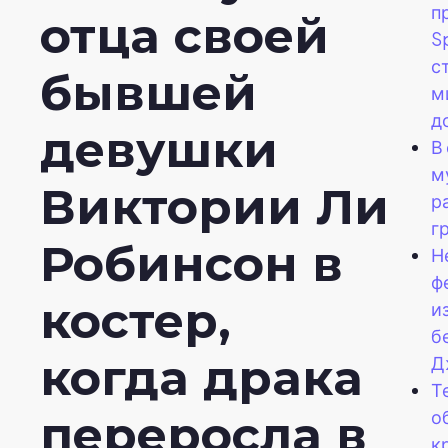
п
отца своей
S
с
бывшей
м
д
девушки
В
м
Виктории Ли
р
г
Робинсон в
Н
ф
костер,
и
б
когда драка
Д
Т
о
переросла в
к