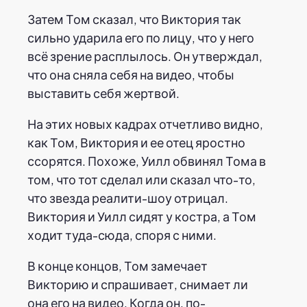
Затем Том сказал, что Виктория так
сильно ударила его по лицу, что у него
всё зрение расплылось. Он утверждал,
что она сняла себя на видео, чтобы
выставить себя жертвой.
На этих новых кадрах отчетливо видно,
как Том, Виктория и ее отец яростно
ссорятся. Похоже, Уилл обвинял Тома в
том, что тот сделал или сказал что-то,
что звезда реалити-шоу отрицал.
Виктория и Уилл сидят у костра, а Том
ходит туда-сюда, споря с ними.
В конце концов, Том замечает
Викторию и спрашивает, снимает ли
она его на видео. Когда он, по-