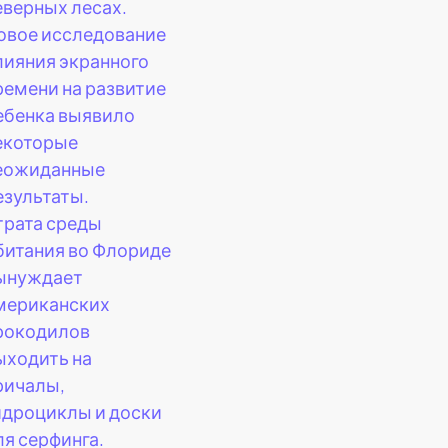
еверных лесах.
овое исследование
лияния экранного
ремени на развитие
ебенка выявило
екоторые
еожиданные
езультаты.
трата среды
битания во Флориде
ынуждает
мериканских
рокодилов
ыходить на
ричалы,
идроциклы и доски
ля серфинга.