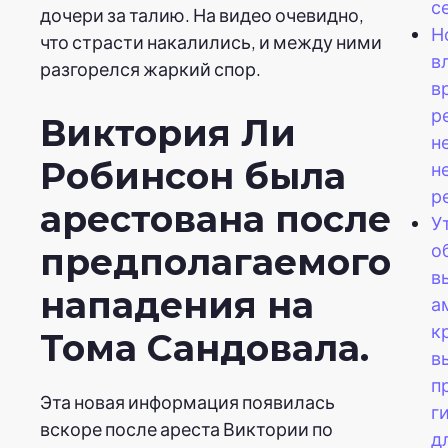
с
дочери за талию. На видео очевидно,
Н
что страсти накалились, и между ними
в
разгорелся жаркий спор.
в
р
Виктория Ли
н
Робинсон была
н
р
арестована после
У
о
предполагаемого
в
нападения на
а
к
Тома Сандовала.
в
п
Эта новая информация появилась
г
вскоре после ареста Виктории по
д