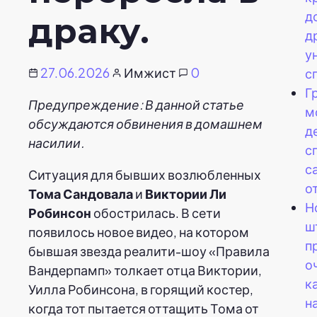
д
драку.
д
у
27.06.2026
Имжист
0
с
Г
Предупреждение: В данной статье
м
обсуждаются обвинения в домашнем
д
насилии.
с
с
Ситуация для бывших возлюбленных
о
Тома Сандовала
и
Виктории Ли
Н
Робинсон
обострилась. В сети
ш
появилось новое видео, на котором
п
бывшая звезда реалити-шоу «Правила
о
Вандерпамп» толкает отца Виктории,
к
Уилла Робинсона, в горящий костер,
н
когда тот пытается оттащить Тома от