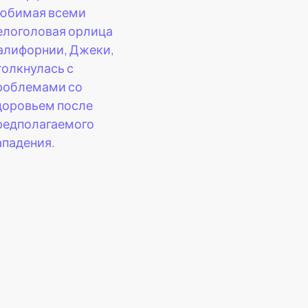
юбимая всеми
елоголовая орлица
алифорнии, Джеки,
толкнулась с
роблемами со
доровьем после
редполагаемого
ападения.