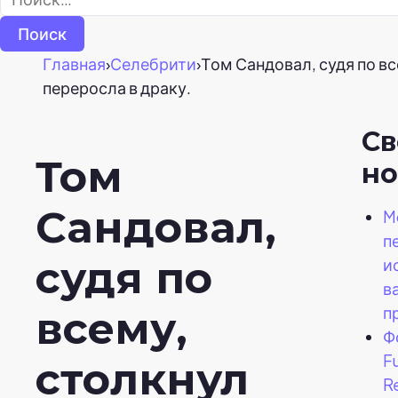
Главная
›
Селебрити
›
Том Сандовал, судя по в
переросла в драку.
С
Том
но
Сандовал,
M
п
судя по
и
в
п
всему,
Ф
F
столкнул
R