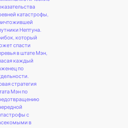
оказательства
ревней катастрофы,
ничтожившей
путники Нептуна.
рибок, который
ожет спасти
еревья в штате Мэн,
пасая каждый
аженец по
тдельности.
овая стратегия
тата Мэн по
редотвращению
чередной
атастрофы с
асекомыми в