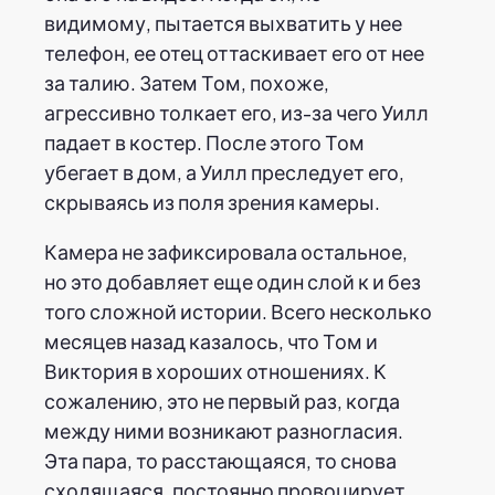
видимому, пытается выхватить у нее
телефон, ее отец оттаскивает его от нее
за талию. Затем Том, похоже,
агрессивно толкает его, из-за чего Уилл
падает в костер. После этого Том
убегает в дом, а Уилл преследует его,
скрываясь из поля зрения камеры.
Камера не зафиксировала остальное,
но это добавляет еще один слой к и без
того сложной истории. Всего несколько
месяцев назад казалось, что Том и
Виктория в хороших отношениях. К
сожалению, это не первый раз, когда
между ними возникают разногласия.
Эта пара, то расстающаяся, то снова
сходящаяся, постоянно провоцирует