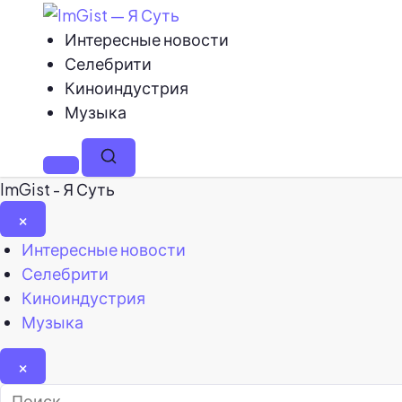
Интересные новости
Селебрити
Киноиндустрия
Музыка
Меню
Поиск
ImGist - Я Суть
×
Закрыть
Интересные новости
меню
Селебрити
Киноиндустрия
Музыка
×
Найти: