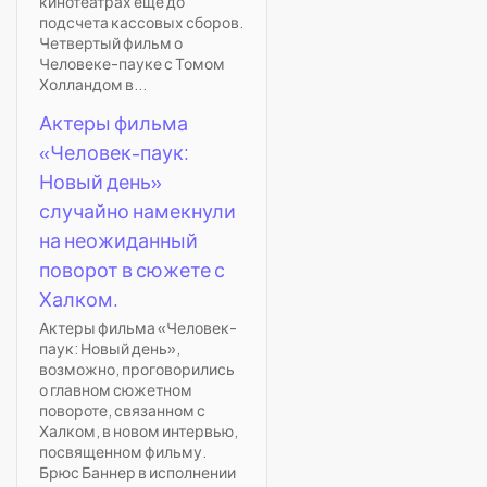
кинотеатрах еще до
подсчета кассовых сборов.
Четвертый фильм о
Человеке-пауке с Томом
Холландом в...
Актеры фильма
«Человек-паук:
Новый день»
случайно намекнули
на неожиданный
поворот в сюжете с
Халком.
Актеры фильма «Человек-
паук: Новый день»,
возможно, проговорились
о главном сюжетном
повороте, связанном с
Халком, в новом интервью,
посвященном фильму.
Брюс Баннер в исполнении