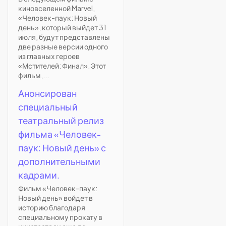
киновселенной Marvel,
«Человек-паук: Новый
день», который выйдет 31
июля, будут представлены
две разные версии одного
из главных героев
«Мстителей: Финал». Этот
фильм,...
Анонсирован
специальный
театральный релиз
фильма «Человек-
паук: Новый день» с
дополнительными
кадрами.
Фильм «Человек-паук:
Новый день» войдет в
историю благодаря
специальному прокату в