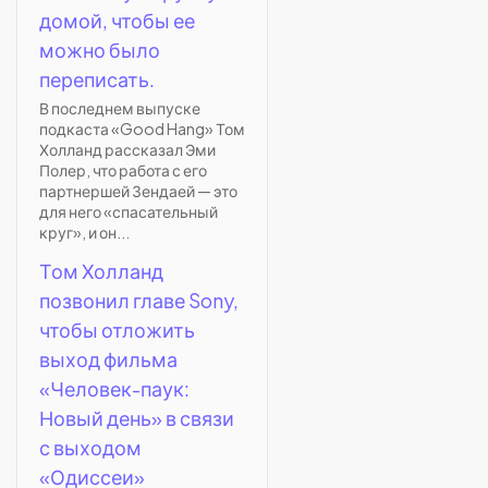
домой, чтобы ее
можно было
переписать.
В последнем выпуске
подкаста «Good Hang» Том
Холланд рассказал Эми
Полер, что работа с его
партнершей Зендаей — это
для него «спасательный
круг», и он...
Том Холланд
позвонил главе Sony,
чтобы отложить
выход фильма
«Человек-паук:
Новый день» в связи
с выходом
«Одиссеи»