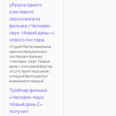
убрала одного
ключевого
персонажа из
фильма «Человек-
паук: Новый день» с
нового постера.
Студия Marvel изменила
один из официальных
постеров к фильму
«Человек-паук: Новый
день», и на новой версии
отсутствует персонаж,
который был в центре
внимания в первый...
Трейлер фильма
«Человек-паук:
Новый день 2»
получил