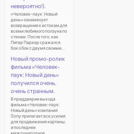
невероятно!).
«Человек-паук: Новый
день» ознаменует
возвращение к истокам для
всеми любимого ползуна по
стенам. После того, как
Питер Паркер сражался
бок о бок с двумя своими...
Новый промо-ролик
фильма «Человек-
паук: Новый день»
получился очень,
очень странным.
В преддверии выхода
фильма «Человек-паук:
Новый день» компания
Sony прилагает все усилия
для продвижения картины,
и последнее
международное