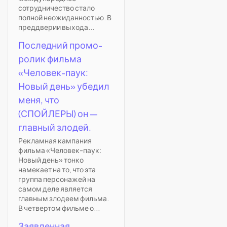
сотрудничество стало
полной неожиданностью. В
преддверии выхода...
Последний промо-
ролик фильма
«Человек-паук:
Новый день» убедил
меня, что
(СПОЙЛЕРЫ) он —
главный злодей.
Рекламная кампания
фильма «Человек-паук:
Новый день» тонко
намекает на то, что эта
группа персонажей на
самом деле является
главным злодеем фильма.
В четвертом фильме о...
Заявленная