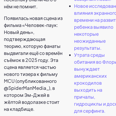
Новое исследова
нём не помнит.
влияния экранног
Появилась новая сцена из
времени на разви
фильма «Человек-паук:
ребенка выявило
Новый день»,
некоторые
подтверждающая
неожиданные
теорию, которую фанаты
результаты.
выдвигали ещё со времён
Утрата среды
съёмок в 2025 году. Эта
обитания во Флор
сцена является частью
вынуждает
нового тизера к фильму
американских
MCU (опубликованного
крокодилов
@SpiderManMedia_), в
выходить на
котором Эм-Джей в
причалы,
жёлтой водолазке стоит
гидроциклы и дос
на кладбище.
для серфинга.