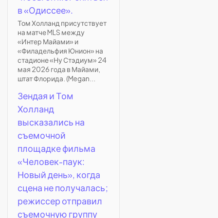
в «Одиссее».
Том Холланд присутствует
на матче MLS между
«Интер Майами» и
«Филадельфия Юнион» на
стадионе «Ну Стэдиум» 24
мая 2026 года в Майами,
штат Флорида. (Megan...
Зендая и Том
Холланд
высказались на
съемочной
площадке фильма
«Человек-паук:
Новый день», когда
сцена не получалась;
режиссер отправил
съемочную группу