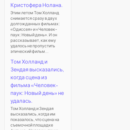
Кристофера Нолана.
Этим летом Том Холланд
снимается сразу в двух
долгожданных фильмах:
«Одиссея» и «Человек-
паук: Новый день». И он
рассказывает, как ему
удалось не пропустить
эпический фильм...
Том Холланд и
Зендая высказались,
когда сцена из
фильма «Человек-
паук: Новый день» не
удалась.
Том Холланд и Зендая
высказались, когда им
показалось, что сцена на
съемочной площадке