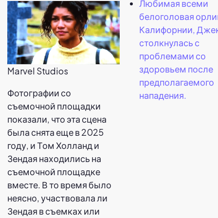
Любимая всеми
белоголовая орли
Калифорнии, Дже
столкнулась с
проблемами со
здоровьем после
Marvel Studios
предполагаемого
Фотографии со
нападения.
съемочной площадки
показали, что эта сцена
была снята еще в 2025
году, и Том Холланд и
Зендая находились на
съемочной площадке
вместе. В то время было
неясно, участвовала ли
Зендая в съемках или