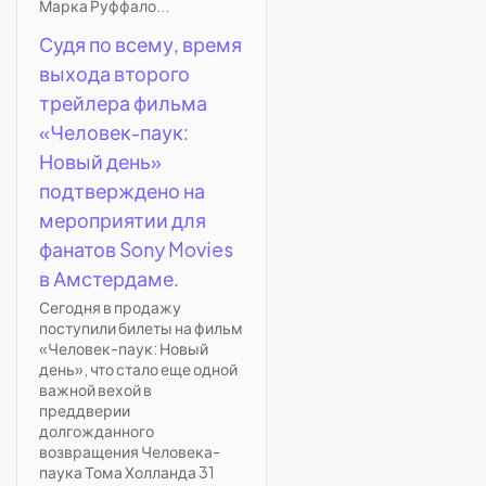
Марка Руффало...
Судя по всему, время
выхода второго
трейлера фильма
«Человек-паук:
Новый день»
подтверждено на
мероприятии для
фанатов Sony Movies
в Амстердаме.
Сегодня в продажу
поступили билеты на фильм
«Человек-паук: Новый
день», что стало еще одной
важной вехой в
преддверии
долгожданного
возвращения Человека-
паука Тома Холланда 31