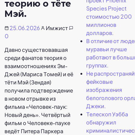
проект Phoenix
теорию о тёте
Species Project
Мэй.
стоимостью 200
миллионов
25.06.2026
Имжист
долларов.
0
В отличие от люде
муравьи лучше
Давно существовавшая
работают в больш
среди фанатов теория о
группах.
взаимоотношениях Эм-
Не распространяй
Джей (Мариса Томей) и её
фейковые
тёти Мэй (Зендая)
изображения
получила подтверждение
белоголового орл
в новом отрывке из
Джеки.
фильма «Человек-паук:
Телескоп Уэбба
Новый день». Четвёртый
обнаружил
фильм о Человеке-пауке
криминалистичес
ведёт Питера Паркера