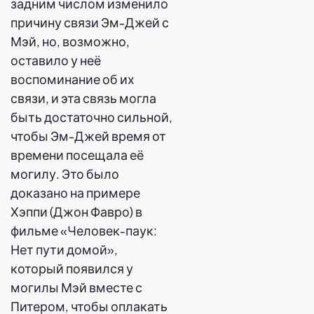
задним числом изменило
причину связи Эм-Джей с
Мэй, но, возможно,
оставило у неё
воспоминание об их
связи, и эта связь могла
быть достаточно сильной,
чтобы Эм-Джей время от
времени посещала её
могилу. Это было
доказано на примере
Хэппи (Джон Фавро) в
фильме «Человек-паук:
Нет пути домой»,
который появился у
могилы Мэй вместе с
Питером, чтобы оплакать