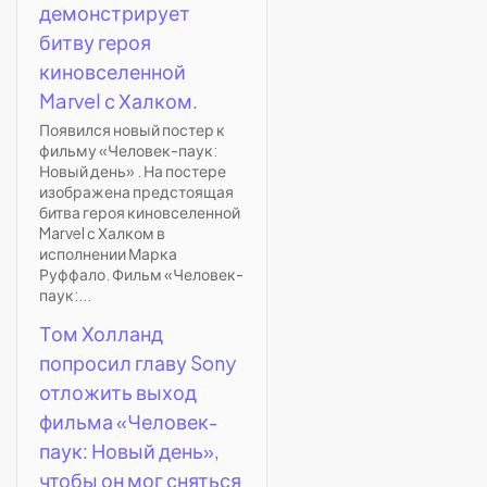
демонстрирует
битву героя
киновселенной
Marvel с Халком.
Появился новый постер к
фильму «Человек-паук:
Новый день» . На постере
изображена предстоящая
битва героя киновселенной
Marvel с Халком в
исполнении Марка
Руффало. Фильм «Человек-
паук:...
Том Холланд
попросил главу Sony
отложить выход
фильма «Человек-
паук: Новый день»,
чтобы он мог сняться