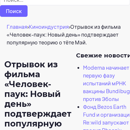
Главная
›
Киноиндустрия
›
Отрывок из фильма
«Человек-паук: Новый день» подтверждает
популярную теорию о тёте Мэй.
Свежие новост
Отрывок из
Moderna начинает
фильма
первую фазу
«Человек-
испытаний мРНК
вакцины Bundibu
паук: Новый
против Эболы
день»
Фонд Bezos Earth
подтверждает
Fund и организаци
популярную
Re:wild запускают