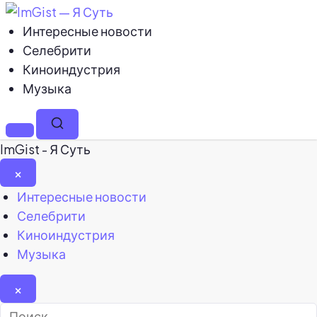
Интересные новости
Селебрити
Киноиндустрия
Музыка
Меню
Поиск
ImGist - Я Суть
×
Закрыть
Интересные новости
меню
Селебрити
Киноиндустрия
Музыка
×
Найти: