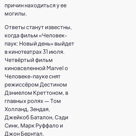
причин находиться у ее
могилы.
Ответы станут известны,
когда фильм «Человек-
паук: Новый день» выйдет
в кинотеатрах 31 июля.
Четвёртый фильм
киновселенной Marvel о
Человеке-пауке снят
режиссёром Дестином
Дэниелом Креттоном, в
главных ролях — Том
Холланд, Зендая,
Джейкоб Баталон, Сэди
Синк, Марк Руффало и
Джон Бернтал.