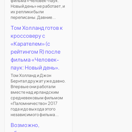
фильма «Человек-паук:
Новый день» не работает, и
их реплики были
переписаны. Давние...
Том Холланд готов к
кроссоверу с
«Карателем» (с
рейтингом R) после
фильма «Человек-
паук: Новый день».
Том Холланд и Джон
Бернтал дружат уже давно.
Впервые они работали
вместе над ирландским
средневековым фильмом
«Паломничество» 2017
года и до выхода этого
независимого фильма...
Возможно,