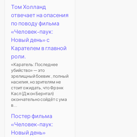
Том Холланд
отвечает на опасения
по поводу фильма
«Человек-паук:
Новый день» с
Карателем в главной
роли.
«Каратель: Последнее
убийство» — это
зрелищный боевик , полный
насилия, но зрителям не
стоит ожидать, что Фрэнк
Касл (Джон Бернтал)
окончательно сойдёт с ума
в...
Постер фильма
«Человек-паук:
Новый день»