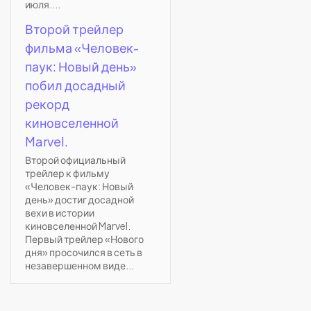
июля....
Второй трейлер
фильма «Человек-
паук: Новый день»
побил досадный
рекорд
киновселенной
Marvel.
Второй официальный
трейлер к фильму
«Человек-паук: Новый
день» достиг досадной
вехи в истории
киновселенной Marvel.
Первый трейлер «Нового
дня» просочился в сеть в
незавершенном виде...