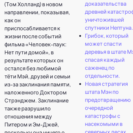
доказательства
(Том Холланд) в новом
древней катастро
направлении, показывая,
уничтожившей
как он
спутники Нептуна.
приспосабливается к
Грибок, который
жизни после событий
может спасти
фильма «Человек-паук:
деревья в штате М
Нет пути домой», в
спасая каждый
результате которых он
саженец по
остался без любимой
отдельности.
тёти Мэй, друзей и семьи
Новая стратегия
из-за заклинания памяти,
штата Мэн по
наложенного Доктором
предотвращению
Стрэнджем. Заклинание
очередной
также разрушило
катастрофы с
отношения между
насекомыми в
Питером и Эм-Джей,
северных лесах.
поскольку она ничего о