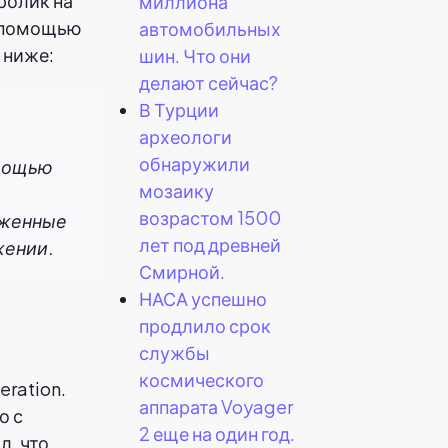
оролик на
миллиона
с помощью
автомобильных
 ниже:
шин. Что они
делают сейчас?
В Турции
археологи
обнаружили
омощью
мозаику
возрастом 1500
уженные
лет под древней
жении.
Смирной.
НАСА успешно
продлило срок
службы
космического
eration.
аппарата Voyager
о с
2 еще на один год.
л, что