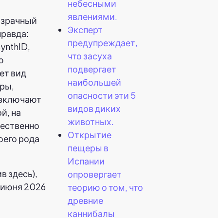
небесными
явлениями.
озрачный
Эксперт
правда:
предупреждает,
ynthID,
что засуха
ю
подвергает
ет вид
наибольшей
ры,
опасности эти 5
 включают
видов диких
й, на
животных.
ественно
Открытие
оего рода
пещеры в
Испании
в здесь),
опровергает
 июня 2026
теорию о том, что
древние
каннибалы