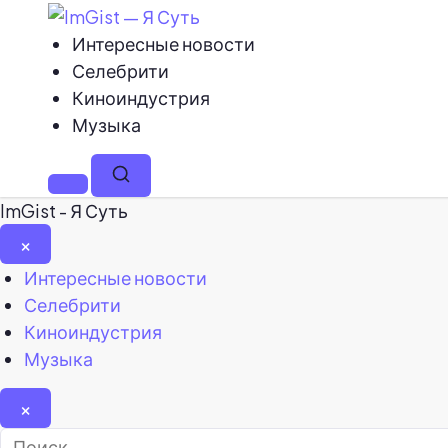
Интересные новости
Селебрити
Киноиндустрия
Музыка
Меню
Поиск
ImGist - Я Суть
×
Закрыть
Интересные новости
меню
Селебрити
Киноиндустрия
Музыка
×
Найти: