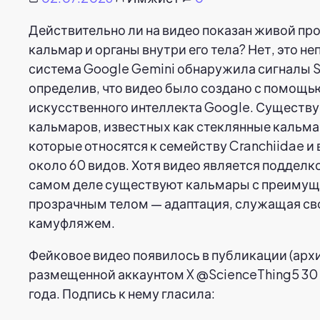
Действительно ли на видео показан живой пр
кальмар и органы внутри его тела? Нет, это не
система Google Gemini обнаружила сигналы S
определив, что видео было создано с помощь
искусственного интеллекта Google. Существу
кальмаров, известных как стеклянные кальма
которые относятся к семейству Cranchiidae и
около 60 видов. Хотя видео является подделко
самом деле существуют кальмары с преимущ
прозрачным телом — адаптация, служащая св
камуфляжем.
Фейковое видео появилось в публикации (архи
размещенной аккаунтом X @ScienceThing5 30
года. Подпись к нему гласила: