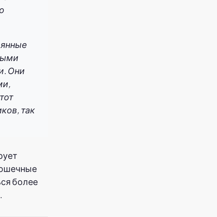
о
лянные
ными
. Они
ми,
тот
ков, так
рует
крошечные
ся более
.