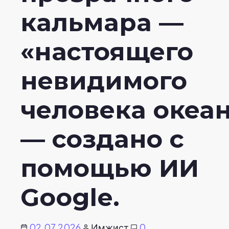
кальмара —
«настоящего
невидимого
человека океа
— создано с
помощью ИИ
Google.
02.07.2026
Имжист
0