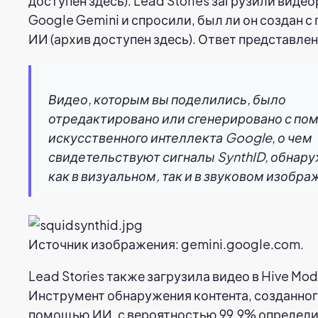
доступен здесь). Lead Stories загрузили виде
Google Gemini и спросили, был ли он создан 
ИИ (архив доступен здесь). Ответ представлен
Видео, которым вы поделились, было
отредактировано или сгенерировано с п
искусственного интеллекта Google, о чем
свидетельствуют сигналы SynthID, обнар
как в визуальном, так и в звуковом изобра
Источник изображения: gemini.google.com.
Lead Stories также загрузила видео в Hive Mod
Инструмент обнаружения контента, созданног
помощью ИИ, с вероятностью 99,9% определи