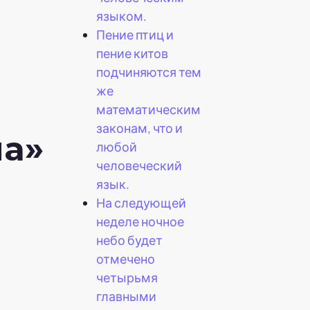
языком.
Пение птиц и
пение китов
подчиняются тем
же
математическим
законам, что и
на»
любой
человеческий
язык.
На следующей
неделе ночное
небо будет
отмечено
четырьмя
главными