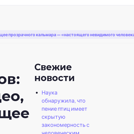
ее прозрачного кальмара — «настоящего невидимого человека
Свежие
ов:
новости
ео,
Наука
обнаружила, что
щее
пение птиц имеет
скрытую
закономерность с
человеческим