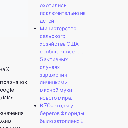
охотились
исключительно на
детей.
Министерство
сельского
хозяйства США
сообщает всего о
5 активных
случаях
а X.
заражения
тся значок
личинками
Google
мясной мухи
то ИИ»
нового мира.
В 70-е годы у
означения
берегов Флориды
рхив
было затоплено 2