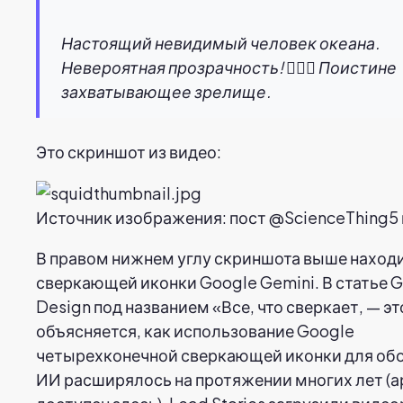
Настоящий невидимый человек океана.
Невероятная прозрачность! 🕵️‍♂️🐙 Поистине
захватывающее зрелище.
Это скриншот из видео:
Источник изображения: пост @ScienceThing5 н
В правом нижнем углу скриншота выше находи
сверкающей иконки Google Gemini. В статье 
Design под названием «Все, что сверкает, — э
объясняется, как использование Google
четырехконечной сверкающей иконки для об
ИИ расширялось на протяжении многих лет (а