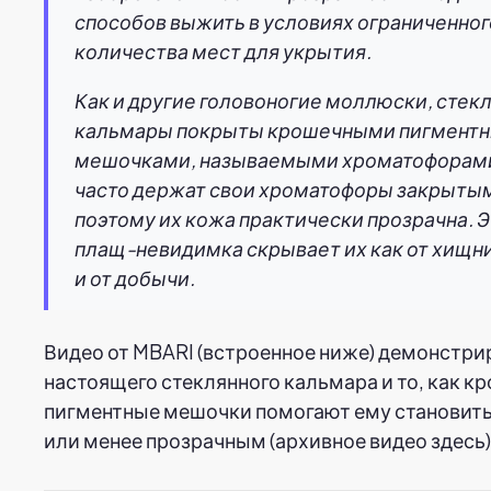
способов выжить в условиях ограниченног
количества мест для укрытия.
Как и другие головоногие моллюски, стек
кальмары покрыты крошечными пигмент
мешочками, называемыми хроматофорами
часто держат свои хроматофоры закрыты
поэтому их кожа практически прозрачна. Э
плащ-невидимка скрывает их как от хищни
и от добычи.
Видео от MBARI (встроенное ниже) демонстри
настоящего стеклянного кальмара и то, как 
пигментные мешочки помогают ему становить
или менее прозрачным (архивное видео здесь)