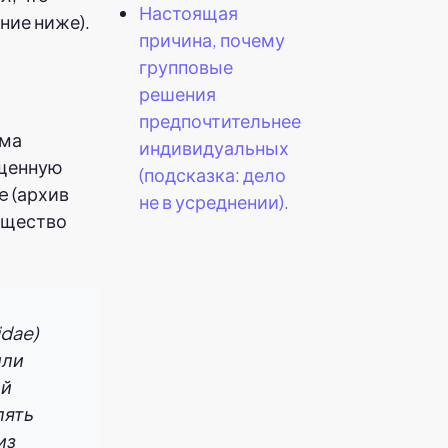
Настоящая
ние ниже).
причина, почему
групповые
решения
предпочтительнее
ума
индивидуальных
ященную
(подсказка: дело
e (архив
не в усреднении).
мущество
dae)
или
ой
лять
из