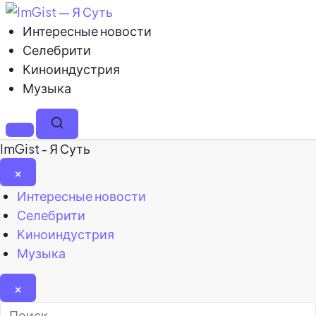
Интересные новости
Селебрити
Киноиндустрия
Музыка
Меню
Поиск
ImGist - Я Суть
×
Закрыть
Интересные новости
меню
Селебрити
Киноиндустрия
Музыка
×
Найти: