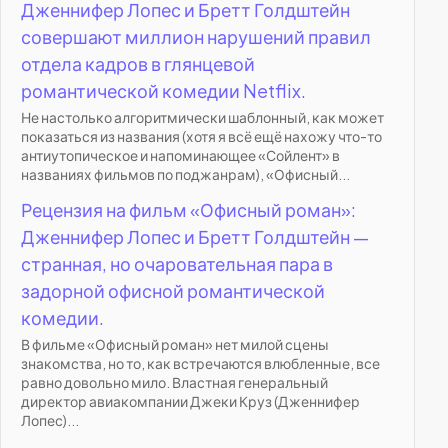
Дженнифер Лопес и Бретт Голдштейн
совершают миллион нарушений правил
отдела кадров в глянцевой
романтической комедии Netflix.
Не настолько алгоритмически шаблонный, как может
показаться из названия (хотя я всё ещё нахожу что-то
антиутопическое и напоминающее «Сойлент» в
названиях фильмов по поджанрам), «Офисный...
Рецензия на фильм «Офисный роман»:
Дженнифер Лопес и Бретт Голдштейн —
странная, но очаровательная пара в
задорной офисной романтической
комедии.
В фильме «Офисный роман» нет милой сцены
знакомства, но то, как встречаются влюбленные, все
равно довольно мило. Властная генеральный
директор авиакомпании Джеки Круз (Дженнифер
Лопес)...