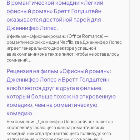
В романтической комедии «Легкий
офисный роман» Бретт Голдштейн
оказывается достойной парой для
Дженнифер Лопес.
В фильме «Офисный роман» (Office Romance) —
романтической комедии Netflix, где Дженнифер Лопес
играет генерального директора успешной
авиакомпании (она также пилот, чтобы не оставалось
сомнений...
Рецензия на фильм «Офисный роман»:
Дженнифер Лопес и Бретт Голдштейн
влюбляются друг в друга в фильме,
который больше похож на откровенную
комедию, чем на романтическую
комедию.
Без сомнения, Дженнифер Лопес сейчас является
королевой угасающего жанра романтических
комедий, некогда процветающего голливудского
направления, которое студии, к сожалению, в