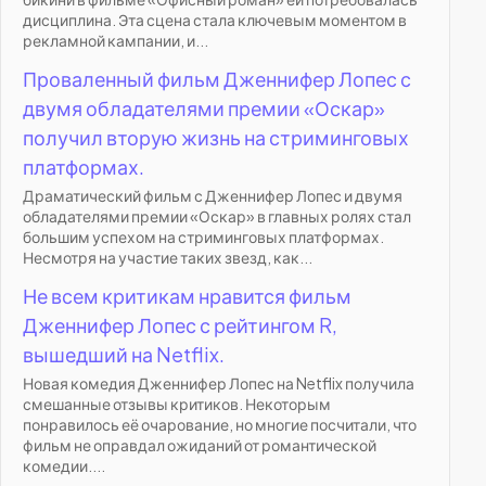
дисциплина. Эта сцена стала ключевым моментом в
рекламной кампании, и...
Проваленный фильм Дженнифер Лопес с
двумя обладателями премии «Оскар»
получил вторую жизнь на стриминговых
платформах.
Драматический фильм с Дженнифер Лопес и двумя
обладателями премии «Оскар» в главных ролях стал
большим успехом на стриминговых платформах.
Несмотря на участие таких звезд, как...
Не всем критикам нравится фильм
Дженнифер Лопес с рейтингом R,
вышедший на Netflix.
Новая комедия Дженнифер Лопес на Netflix получила
смешанные отзывы критиков. Некоторым
понравилось её очарование, но многие посчитали, что
фильм не оправдал ожиданий от романтической
комедии....