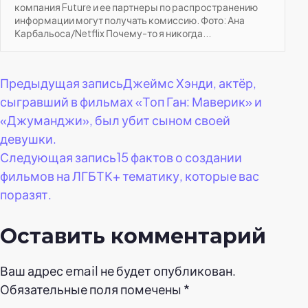
компания Future и ее партнеры по распространению
информации могут получать комиссию. Фото: Ана
Карбальоса/Netflix Почему-то я никогда...
Навигация
Предыдущая запись
Джеймс Хэнди, актёр,
сыгравший в фильмах «Топ Ган: Маверик» и
по
«Джуманджи», был убит сыном своей
девушки.
записям
Следующая запись
15 фактов о создании
фильмов на ЛГБТК+ тематику, которые вас
поразят.
Оставить комментарий
Ваш адрес email не будет опубликован.
Обязательные поля помечены
*