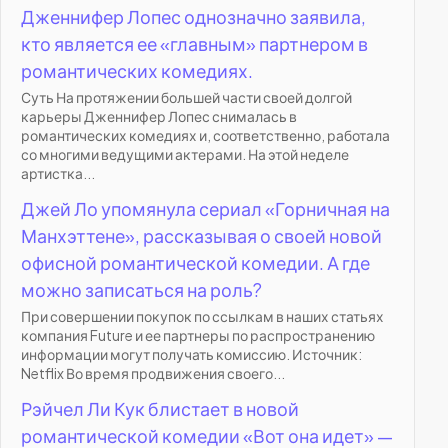
Дженнифер Лопес однозначно заявила,
кто является ее «главным» партнером в
романтических комедиях.
Суть На протяжении большей части своей долгой
карьеры Дженнифер Лопес снималась в
романтических комедиях и, соответственно, работала
со многими ведущими актерами. На этой неделе
артистка...
Джей Ло упомянула сериал «Горничная на
Манхэттене», рассказывая о своей новой
офисной романтической комедии. А где
можно записаться на роль?
При совершении покупок по ссылкам в наших статьях
компания Future и ее партнеры по распространению
информации могут получать комиссию. Источник:
Netflix Во время продвижения своего...
Рэйчел Ли Кук блистает в новой
романтической комедии «Вот она идет» —