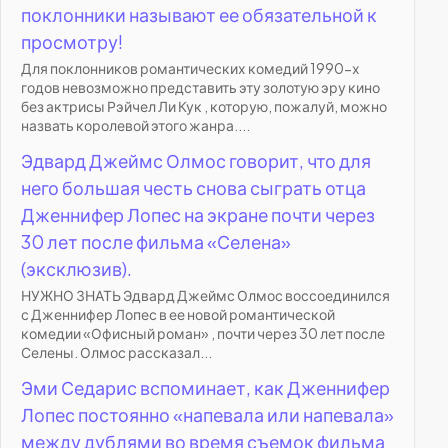
поклонники называют ее обязательной к
просмотру!
Для поклонников романтических комедий 1990-х
годов невозможно представить эту золотую эру кино
без актрисы Рэйчел Ли Кук , которую, пожалуй, можно
назвать королевой этого жанра....
Эдвард Джеймс Олмос говорит, что для
него большая честь снова сыграть отца
Дженнифер Лопес на экране почти через
30 лет после фильма «Селена»
(эксклюзив).
НУЖНО ЗНАТЬ Эдвард Джеймс Олмос воссоединился
с Дженнифер Лопес в ее новой романтической
комедии «Офисный роман» , почти через 30 лет после
Селены. Олмос рассказал...
Эми Седарис вспоминает, как Дженнифер
Лопес постоянно «напевала или напевала»
между дублями во время съемок фильма