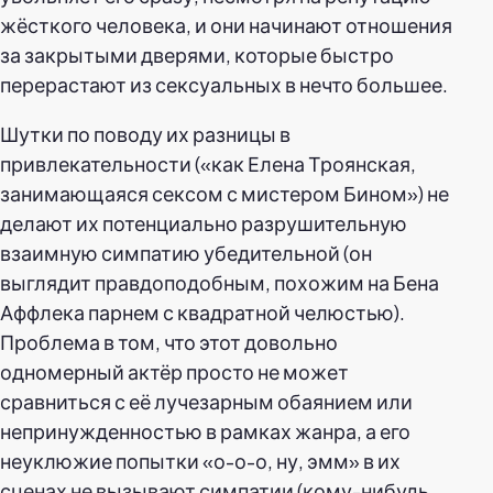
жёсткого человека, и они начинают отношения
за закрытыми дверями, которые быстро
перерастают из сексуальных в нечто большее.
Шутки по поводу их разницы в
привлекательности («как Елена Троянская,
занимающаяся сексом с мистером Бином») не
делают их потенциально разрушительную
взаимную симпатию убедительной (он
выглядит правдоподобным, похожим на Бена
Аффлека парнем с квадратной челюстью).
Проблема в том, что этот довольно
одномерный актёр просто не может
сравниться с её лучезарным обаянием или
непринужденностью в рамках жанра, а его
неуклюжие попытки «о-о-о, ну, эмм» в их
сценах не вызывают симпатии (кому-нибудь