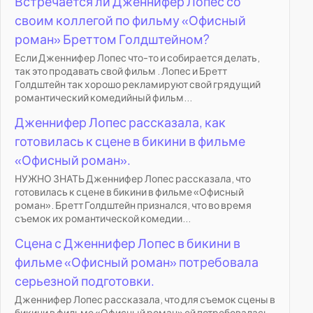
Встречается ли Дженнифер Лопес со
своим коллегой по фильму «Офисный
роман» Бреттом Голдштейном?
Если Дженнифер Лопес что-то и собирается делать,
так это продавать свой фильм . Лопес и Бретт
Голдштейн так хорошо рекламируют свой грядущий
романтический комедийный фильм...
Дженнифер Лопес рассказала, как
готовилась к сцене в бикини в фильме
«Офисный роман».
НУЖНО ЗНАТЬ Дженнифер Лопес рассказала, что
готовилась к сцене в бикини в фильме «Офисный
роман». Бретт Голдштейн признался, что во время
съемок их романтической комедии...
Сцена с Дженнифер Лопес в бикини в
фильме «Офисный роман» потребовала
серьезной подготовки.
Дженнифер Лопес рассказала, что для съемок сцены в
бикини в фильме «Офисный роман» ей потребовалась