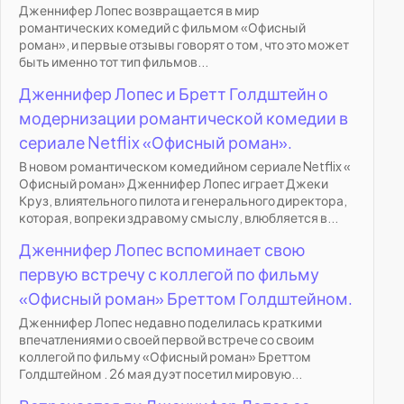
Дженнифер Лопес возвращается в мир
романтических комедий с фильмом «Офисный
роман», и первые отзывы говорят о том, что это может
быть именно тот тип фильмов...
Дженнифер Лопес и Бретт Голдштейн о
модернизации романтической комедии в
сериале Netflix «Офисный роман».
В новом романтическом комедийном сериале Netflix «
Офисный роман» Дженнифер Лопес играет Джеки
Круз, влиятельного пилота и генерального директора,
которая, вопреки здравому смыслу, влюбляется в...
Дженнифер Лопес вспоминает свою
первую встречу с коллегой по фильму
«Офисный роман» Бреттом Голдштейном.
Дженнифер Лопес недавно поделилась краткими
впечатлениями о своей первой встрече со своим
коллегой по фильму «Офисный роман» Бреттом
Голдштейном . 26 мая дуэт посетил мировую...