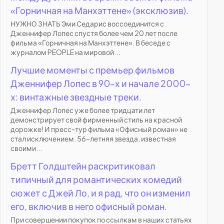
«Горничная на Манхэттене» (эксклюзив).
НУЖНО ЗНАТЬ Эми Седарис воссоединится с
Дженнифер Лопес спустя более чем 20 лет после
фильма «Горничная на Манхэттене». В беседе с
журналом PEOPLE на мировой...
Лучшие моменты с премьер фильмов
Дженнифер Лопес в 90-х и начале 2000-
х: винтажные звездные треки.
Дженнифер Лопес уже более тридцати лет
демонстрирует свой фирменный стиль на красной
дорожке! И пресс-тур фильма «Офисный роман» не
стал исключением. 56-летняя звезда, известная
своими...
Бретт Голдштейн раскритиковал
типичный для романтических комедий
сюжет с Джей Ло, и я рад, что он изменил
его, включив в него офисный роман.
При совершении покупок по ссылкам в наших статьях