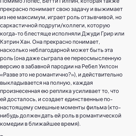
Помимо Лопес, Бетти Гилпин, которая также
прекрасно понимает свою задачу и выжимает
из нее максимум, играет роль отзывчивой, но
саркастичной подруги/коллеги, которую
когда-то блестяще исполняли Джуди Грир или
Кэтрин Хан. Она прекрасно понимает,
насколько неблагодарной может быть эта
роль (она даже сыграла ее переосмысленную
версию в забавной пародии на Ребел Уилсон
«Разве это не романтично?»), и действительно
выкладывается на полную, каждая
произнесенная ею реплика усиливает то, что
ей досталось, и создает единственные по-
настоящему смешные моменты фильма (кто-
нибудь должен дать ей роль в романтической
комедии в ближайшее время).