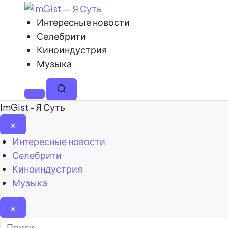
Интересные новости
Селебрити
Киноиндустрия
Музыка
Меню
Поиск
ImGist - Я Суть
×
Закрыть
Интересные новости
меню
Селебрити
Киноиндустрия
Музыка
×
Найти: