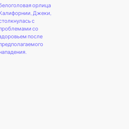
белоголовая орлица
Калифорнии, Джеки,
столкнулась с
проблемами со
здоровьем после
предполагаемого
нападения.