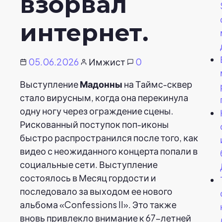
взорвал
интернет.
05.06.2026
Имжист
0
Выступление
Мадонны
на Таймс-сквер
стало вирусным, когда она перекинула
одну ногу через ограждение сцены.
Рискованный поступок поп-иконы
быстро распространился после того, как
видео с неожиданного концерта попали в
социальные сети. Выступление
состоялось в Месяц гордости и
последовало за выходом ее нового
альбома «Confessions II». Это также
вновь привлекло внимание к 67-летней