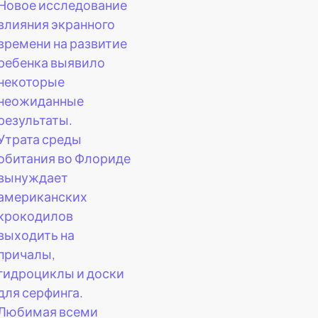
Новое исследование
влияния экранного
времени на развитие
ребенка выявило
некоторые
неожиданные
результаты.
Утрата среды
обитания во Флориде
вынуждает
американских
крокодилов
выходить на
причалы,
гидроциклы и доски
для серфинга.
Любимая всеми