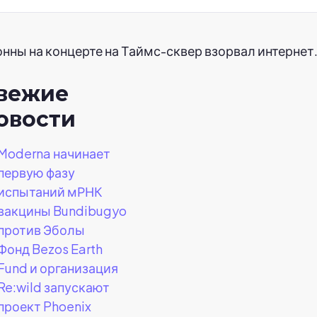
ны на концерте на Таймс-сквер взорвал интернет
вежие
овости
Moderna начинает
первую фазу
испытаний мРНК
вакцины Bundibugyo
против Эболы
Фонд Bezos Earth
Fund и организация
Re:wild запускают
проект Phoenix