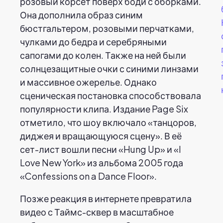
розовый корсет поверх боди с оборками.
Она дополнила образ синим
бюстгальтером, розовыми перчатками,
чулками до бедра и серебряными
сапогами до колен. Также на ней были
солнцезащитные очки с синими линзами
и массивное ожерелье. Однако
сценическая постановка способствовала
популярности клипа. Издание Page Six
отметило, что шоу включало «танцоров,
диджея и вращающуюся сцену». В её
сет-лист вошли песни «Hung Up» и «I
Love New York» из альбома 2005 года
«Confessions on a Dance Floor».
Позже реакция в интернете превратила
видео с Таймс-сквер в масштабное