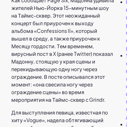
Как сообщает Page Six, Мадонна удивила
жителей Нью-Йорка 15-минутным шоу
на Таймс-сквер. Этот неожиданный
концерт был приурочен к выходу
альбома «Confessions II», который
вышел в среду, а также приурочен к
Месяцу гордости. Тем временем,
вирусный пост в X (ранее Twitter) показал
Мадонну, стоящую у края сцены и
перекидывающую одну ногу через
ограждение. В посте описывался этот
момент: «она свесила ногу через
ограждение сцены» во время
мероприятия на Таймс-сквер с Grindr.
Для выступления певица, известная по
хиту «Vogue», надела обтягивающий