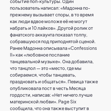
событие поп-культуры. Один
пользователь написал: «Мадонна по-
прежнему вызывает споры, в то время
как люди вдвое моложе её не могут
набрать и 10 лайков». Другой ролик от
фанатского аккаунта показал толпу,
собравшуюся под приподнятой сценой.
Ранее Мадонна описывала «Confessions
II» как «любовное послание
танцевальной музыке». Она добавила,
что танцпол — это «место, где мы
собираемся, чтобы танцевать,
праздновать и общаться». Певица также
опубликовала пост в честь Месяца
гордости, написав: «Нет ничего лучше
материнской любви». Page Six
сообщила, что она также выступит в