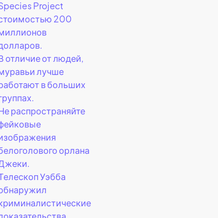
Species Project
стоимостью 200
миллионов
долларов.
В отличие от людей,
муравьи лучше
работают в больших
группах.
Не распространяйте
фейковые
изображения
белоголового орлана
Джеки.
Телескоп Уэбба
обнаружил
криминалистические
доказательства