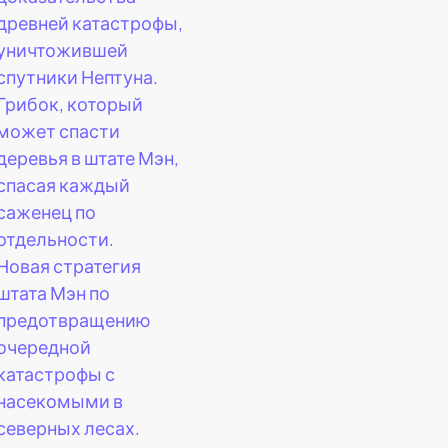
древней катастрофы,
уничтожившей
спутники Нептуна.
Грибок, который
может спасти
деревья в штате Мэн,
спасая каждый
саженец по
отдельности.
Новая стратегия
штата Мэн по
предотвращению
очередной
катастрофы с
насекомыми в
северных лесах.