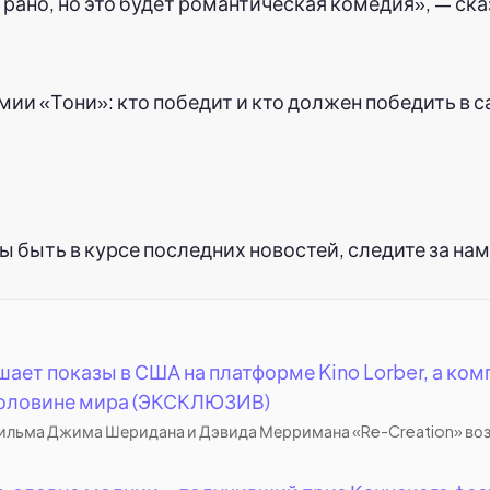
рано, но это будет романтическая комедия», — ска
ии «Тони»: кто победит и кто должен победить в 
быть в курсе последних новостей, следите за нами 
т показы в США на платформе Kino Lorber, а компа
половине мира (ЭКСКЛЮЗИВ)
 фильма Джима Шеридана и Дэвида Мерримана «Re-Creation» воз