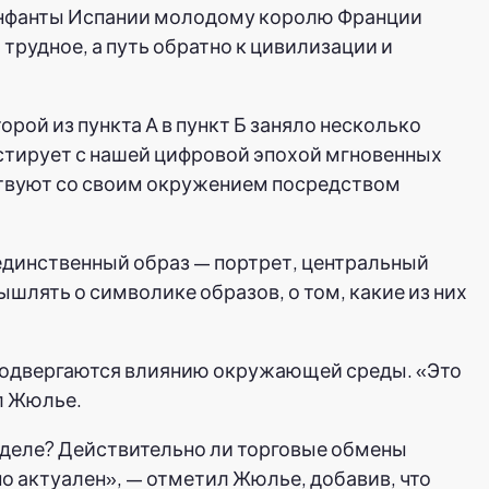
инфанты Испании молодому королю Франции
трудное, а путь обратно к цивилизации и
ой из пункта А в пункт Б заняло несколько
астирует с нашей цифровой эпохой мгновенных
ствуют со своим окружением посредством
-единственный образ — портрет, центральный
ышлять о символике образов, о том, какие из них
подвергаются влиянию окружающей среды. «Это
л Жюлье.
м деле? Действительно ли торговые обмены
 актуален», — отметил Жюлье, добавив, что