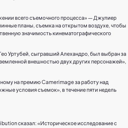
яжении всего съемочного процесса» — Джулиер
линные планы, съемка на открытом воздухе, чтобы
ственную значимость кинематографического
Тео Уртубей, сыгравший Алехандро, был выбран за
иземленной внешностью двух других персонажей»,
нному на премию Camerimage за работу над
жные условия съемок», в течение пяти недель
ibution сказал: «Историческое исследование с