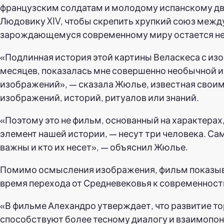
французским солдатам и молодому испанскому дв
Людовику XIV, чтобы скрепить хрупкий союз между
зарождающемуся современному миру остается н
«Подлинная история этой картины Веласкеса с изо
месяцев, показалась мне совершенно необычной и
изображений», — сказала Жюлье, известная своим
изображений, историй, ритуалов или знаний.
«Поэтому это не фильм, основанный на характерах
элемент нашей истории, — несут три человека. Сам
важны и кто их несет», — объяснил Жюлье.
Помимо осмысления изображения, фильм показыва
время перехода от Средневековья к современност
«В фильме Алехандро утверждает, что развитие то
способствуют более тесному диалогу и взаимопон