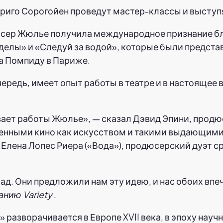
риго Сорогойен проведут мастер-классы и выступ
сер Жюлье получила международное признание б
елы» и «Следуй за водой», которые были представ
жа Помпиду в Париже.
чередь, имеет опыт работы в театре и в настояще
ивает работы Жюлье», — сказал Дэвид Эпини, продю
еченными кино как искусством и такими выдающим
Елена Лопес Риера («Вода»), продюсерский дуэт ср
д. Они предложили нам эту идею, и нас обоих впеч
анию Variety
.
разворачивается в Европе XVII века, в эпоху науч