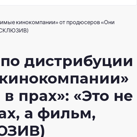
симые кинокомпании» от продюсеров «Они
ЭКСКЛЮЗИВ)
 по дистрибуции
 кинокомпании»
в прах»: «Это не
х, а фильм,
ЮЗИВ)