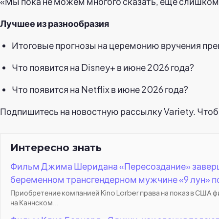
«Мы пока не можем многого сказать, ещё слишком 
Лучшее из разнообразия
Итоговые прогнозы на церемонию вручения прем
Что появится на Disney+ в июне 2026 года?
Что появится на Netflix в июне 2026 года?
Подпишитесь на новостную рассылку Variety. Чтобы 
Интересно знать
Фильм Джима Шеридана «Пересоздание» завершае
беременном трансгендерном мужчине «9 лун» 
Приобретение компанией Kino Lorber права на показ в США
на Каннском...