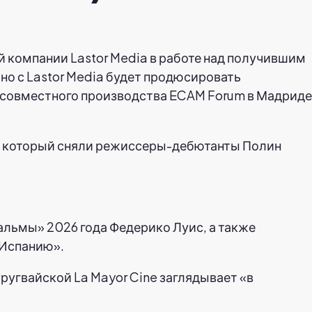
й компании Lastor Media в работе над получившим
но с Lastor Media будет продюсировать
е совместного производства ECAM Forum в Мадриде
и и который сняли режиссеры-дебютанты Полин
альмы» 2026 года Федерико Луис, а также
 Испанию».
ругвайской La Mayor Cine заглядывает «в