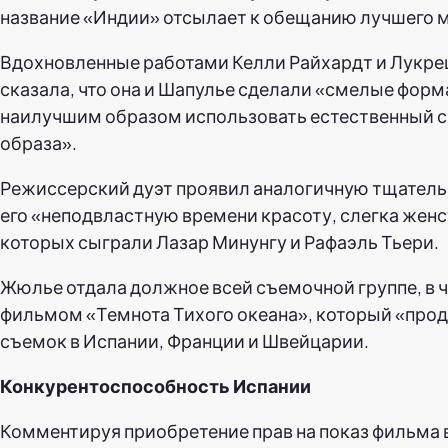
название «Индии» отсылает к обещанию лучшего 
Вдохновленные работами Келли Райхардт и Лукрец
сказала, что она и Шапулье сделали «смелые форм
наилучшим образом использовать естественный св
образа».
Режиссерский дуэт проявил аналогичную тщательн
его «неподвластную времени красоту, слегка жен
которых сыграли Лазар Минунгу и Рафаэль Тьери.
Жюлье отдала должное всей съемочной группе, в 
фильмом «Темнота Тихого океана», который «проде
съемок в Испании, Франции и Швейцарии.
Конкурентоспособность Испании
Комментируя приобретение прав на показ фильма в 