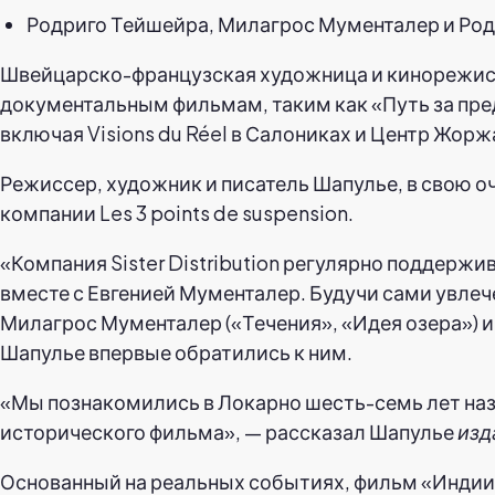
Родриго Тейшейра, Милагрос Мументалер и Род
Швейцарско-французская художница и кинорежис
документальным фильмам, таким как «Путь за пред
включая Visions du Réel в Салониках и Центр Жор
Режиссер, художник и писатель Шапулье, в свою о
компании Les 3 points de suspension.
«Компания Sister Distribution регулярно поддерж
вместе с Евгенией Мументалер. Будучи сами увл
Милагрос Мументалер («Течения», «Идея озера») и 
Шапулье впервые обратились к ним.
«Мы познакомились в Локарно шесть-семь лет наза
исторического фильма», — рассказал Шапулье
изд
Основанный на реальных событиях, фильм «Индии» 