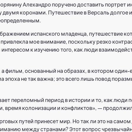
орянину Алехандро поручено доставить портрет 
 двумя коронами. Путешествие в Версаль долгое и 
еопределенным.
бражением испанского младенца, путешествие котор
 привлекла мое внимание, поскольку резко контр
 интересом к изучению того, как люди взаимодей
, а фильм, основанный на образах, в котором один
а эпоха не так важна; это всего лишь повод поразм
ет переломный период в истории и то, как люди 
и, время колонизации и конфликтов», — продолжи
рговых путей принесет мир. Но так ли это на само
иманию между странами? Этот вопрос чрезвычайно