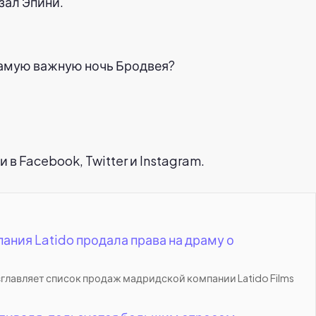
зал Эпини.
самую важную ночь Бродвея?
в Facebook, Twitter и Instagram.
ния Latido продала права на драму о
главляет список продаж мадридской компании Latido Films