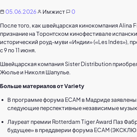
05.06.2026
Имжист
0
После того, как швейцарская кинокомпания Alina
признание на Торонтском кинофестивале испански
исторический роуд-муви «Индии» («Les Indes»), п
с 9 по 11 июня.
Швейцарская компания Sister Distribution приобр
Жюлье и Николя Шапулье.
Больше материалов от Variety
В программе форума ECAM в Мадриде заявлены р
следующие перспективные независимые музыкан
Лауреат премии Rotterdam Tiger Award Паз Фабр
будущее» в преддверии форума ECAM (ЭКСКЛЮ