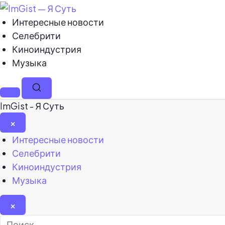
Интересные новости
Селебрити
Киноиндустрия
Музыка
Меню
Поиск
ImGist - Я Суть
×
Закрыть
Интересные новости
меню
Селебрити
Киноиндустрия
Музыка
×
Найти: