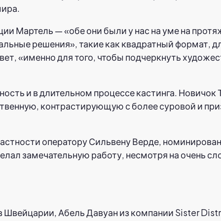
мира.
ии Мартель — «обе они были у нас на уме на прот
альные решения», такие как квадратный формат, д
ет, «именно для того, чтобы подчеркнуть художе
ость и в длительном процессе кастинга. Новичок 
ственную, контрастирующую с более суровой и пр
частности оператору Сильвену Верде, номинирова
лал замечательную работу, несмотря на очень сло
Швейцарии, Абель Давуан из компании Sister Distr