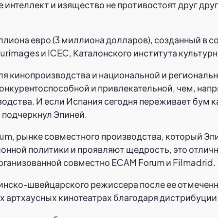
 интеллект и изящество не противостоят друг другу
лиона евро (3 миллиона долларов), созданный в 
urimages и ICEC, Каталонского института культур
ля кинопроизводства и национальной и региональ
онкурентоспособной и привлекательной, чем, нап
дства. И если Испания сегодня переживает бум как
— подчеркнул Эпиней.
m, рынке совместного производства, который Эпи
онной политики и проявляют щедрость, это отлич
рганизованной совместно ECAM Forum и Filmadrid.
тинско-швейцарского режиссера после ее отмеченн
 артхаусных кинотеатрах благодаря дистрибуции K