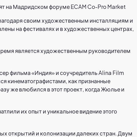
ят на Мадридском форуме ECAM Co-Pro Market
лагодаря своим художественным инсталляциям и
лены на фестивалях и в художественных центрах,
е время является художественным руководителем
сер фильма «Индия» и соучредитель Alina Film
ися кинематографистами, как признанные
азу же влюбился в этот проект, когда Жюлье и
атлили их опыт и уникальное видение этого
ных открытий и колонизации далеких стран. Двум