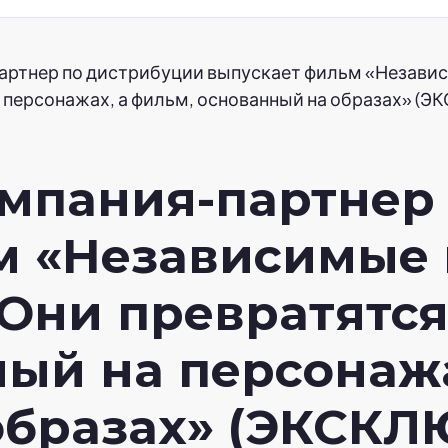
артнер по дистрибуции выпускает фильм «Незави
на персонажах, а фильм, основанный на образах» (
мпания-партнер
м «Независимые
Они превратятся 
ый на персонажа
образах» (ЭКСКЛ