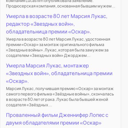
компания Lucasfilm опубликовала заявление.
Продюсерская компания, основанная бывшим мужем...
Умерла в возрасте 80 лет Марсия Лукас,
редактор «Звездных войн»,
обладательница премии «Оскар».
Умерла в возрасте 80 лет Марсия Лукас, удостоенная
премии «Оскар» за монтаж оригинального фильма
«Звездные войны». Лукас, которая была замужем за
создателем «Звездных войн» Джорджем...
Умерла Марсия Лукас, монтажер
«Звездных войн», обладательница премии
«Оскар».
Марсия Лукас, получившая премию «Оскар» за монтаж
самого первого фильма «Звёздные войны», скончалась
в возрасте 80 лет от рака. Лукас была бывшей женой
создателя «Звёздных...
Проваленный фильм Дженнифер Лопес с
двумя обладателями премии «Оскар»