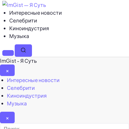
Интересные новости
Селебрити
Киноиндустрия
Музыка
Меню
Поиск
ImGist - Я Суть
×
Закрыть
Интересные новости
меню
Селебрити
Киноиндустрия
Музыка
×
Найти: