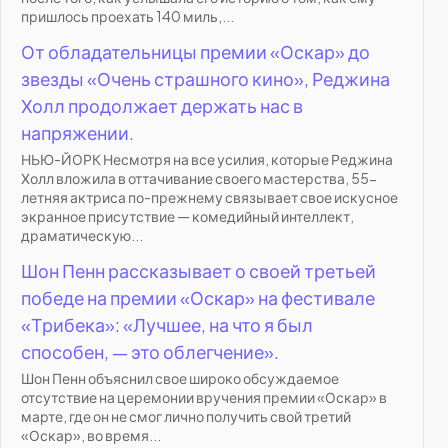
пришлось проехать 140 миль,...
От обладательницы премии «Оскар» до
звезды «Очень страшного кино», Реджина
Холл продолжает держать нас в
напряжении.
НЬЮ-ЙОРК Несмотря на все усилия, которые Реджина
Холл вложила в оттачивание своего мастерства, 55-
летняя актриса по-прежнему связывает свое искусное
экранное присутствие — комедийный интеллект,
драматическую...
Шон Пенн рассказывает о своей третьей
победе на премии «Оскар» на фестивале
«Трибека»: «Лучшее, на что я был
способен, — это облегчение».
Шон Пенн объяснил свое широко обсуждаемое
отсутствие на церемонии вручения премии «Оскар» в
марте, где он не смог лично получить свой третий
«Оскар», во время...