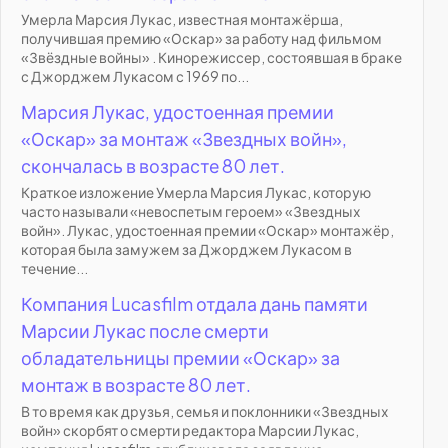
Умерла Марсия Лукас, известная монтажёрша,
получившая премию «Оскар» за работу над фильмом
«Звёздные войны» . Кинорежиссер, состоявшая в браке
с Джорджем Лукасом с 1969 по...
Марсия Лукас, удостоенная премии
«Оскар» за монтаж «Звездных войн»,
скончалась в возрасте 80 лет.
Краткое изложение Умерла Марсия Лукас, которую
часто называли «невоспетым героем» «Звездных
войн». Лукас, удостоенная премии «Оскар» монтажёр,
которая была замужем за Джорджем Лукасом в
течение...
Компания Lucasfilm отдала дань памяти
Марсии Лукас после смерти
обладательницы премии «Оскар» за
монтаж в возрасте 80 лет.
В то время как друзья, семья и поклонники «Звездных
войн» скорбят о смерти редактора Марсии Лукас,