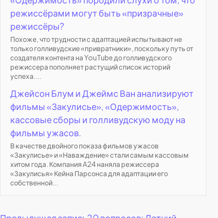
режиссёрами могут быть «призрачные»
режиссёры?
Похоже, что трудности с адаптацией испытывают не
только голливудские «привратники», поскольку путь от
создателя контента на YouTube до голливудского
режиссера пополняет растущий список историй
успеха....
Джейсон Блум и Джеймс Ван анализируют
фильмы «Закулисье», «Одержимость»,
кассовые сборы и голливудскую моду на
фильмы ужасов.
В качестве двойного показа фильмов ужасов
«Закулисье» и «Наваждение» стали самым кассовым
хитом года. Компания A24 наняла режиссера
«Закулисья» Кейна Парсонса для адаптации его
собственной...
Предыдущая запись
20 вопросов: Летний