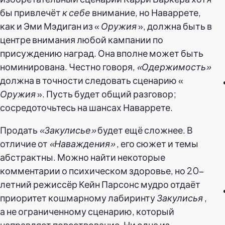
бы привлечёт
к себе
внимание, но Наваррете,
как и Эми Мэдиган из «
Оружия
», должна быть в
центре внимания любой кампании по
присуждению наград. Она вполне может быть
номинирована. Честно говоря,
«Одержимость»
должна в точности следовать сценарию «
Оружия
». Пусть будет общий разговор;
сосредоточьтесь на шансах Наваррете.
Продать
«Закулисье»
будет ещё сложнее. В
отличие от
«Наваждения»
, его сюжет и темы
абстрактны. Можно найти некоторые
комментарии о психическом здоровье, но 20-
летний режиссёр Кейн Парсонс мудро отдаёт
приоритет кошмарному лабиринту
Закулисья
,
а не ограниченному сценарию, который
направляет повествование. Ни одна из