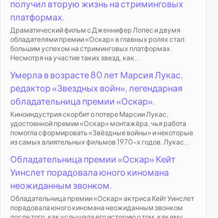
получил вторую жизнь на стриминговых
платформах.
Драматический фильм с Дженнифер Лопес и двумя
обладателями премии «Оскар» в главных ролях стал
большим успехом на стриминговых платформах.
Несмотря на участие таких звезд, как...
Умерла в возрасте 80 лет Марсия Лукас,
редактор «Звездных войн», легендарная
обладательница премии «Оскар».
Киноиндустрия скорбит о потере Марсии Лукас,
удостоенной премии «Оскар» монтажёра, чья работа
помогла сформировать «Звёздные войны» и некоторые
из самых влиятельных фильмов 1970-х годов. Лукас...
Обладательница премии «Оскар» Кейт
Уинслет порадовала юного киномана
неожиданным звонком.
Обладательница премии «Оскар» актриса Кейт Уинслет
порадовала юного киномана неожиданным звонком
после того, как услышала его историю о том, как ему