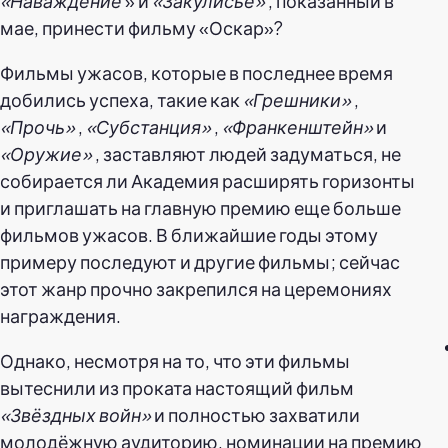
«Наваждение
» и
«Закулисье»
, показанный в
мае, принести фильму «Оскар»?
Фильмы ужасов, которые в последнее время
добились успеха, такие как
«Грешники»
,
«Прочь»
,
«Субстанция»
,
«Франкенштейн»
и
«Оружие»
, заставляют людей задуматься, не
собирается ли Академия расширять горизонты
и приглашать на главную премию еще больше
фильмов ужасов. В ближайшие годы этому
примеру последуют и другие фильмы; сейчас
этот жанр прочно закрепился на церемониях
награждения.
Однако, несмотря на то, что эти фильмы
вытеснили из проката настоящий фильм
«Звёздных войн»
и полностью захватили
молодёжную аудиторию, номинации на премию