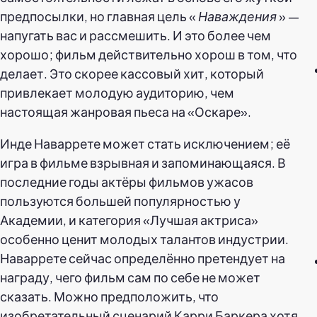
предпосылки, но главная цель «
Наваждения
» —
напугать вас и рассмешить. И это более чем
хорошо; фильм действительно хорош в том, что
делает. Это скорее кассовый хит, который
привлекает молодую аудиторию, чем
настоящая жанровая пьеса на «Оскаре».
Инде Наваррете может стать исключением; её
игра в фильме взрывная и запоминающаяся. В
последние годы актёры фильмов ужасов
пользуются большей популярностью у
Академии, и категория «Лучшая актриса»
особенно ценит молодых талантов индустрии.
Наваррете сейчас определённо претендует на
награду, чего фильм сам по себе не может
сказать. Можно предположить, что
изобретательный сценарий Карри Баркера хотя