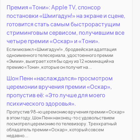
Премия «Тони»: Apple TV, спонсор
постановки «Шмигадун!» на экране и сцене,
готовится стать самым быстрорастущим
стриминговым сервисом, получившим все
четыре премии «Оскар» и «Тони».
Если мюзикл «Шмигадун!» , бродвейская адаптация
одноименного телесериала, удостоенного премии
«Эмми», выиграет хотя бы одну из 12 номинаций на
премию «Тони», которые он получит на...
Шон Пенн «наслаждался» просмотром
церемонии вручения премии «Оскар»,
пропустив её: «Это лучше для моего
психического здоровья».
Пропустив 98-ю церемонию вручения премии «Оскар»
в этом году, Шон Пенн наконец-то с удовольствием
посмотрел церемонию по телевизору. Трехкратный
обладатель премии «Оскар», который совсем
недавно...