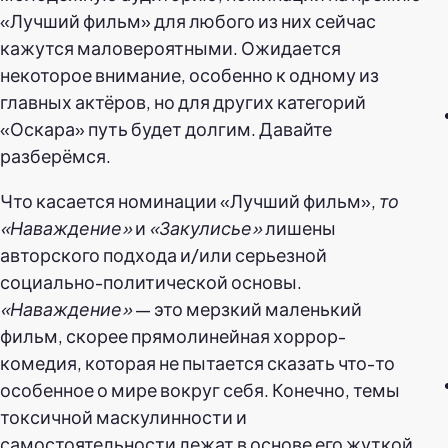
«Лучший фильм» для любого из них сейчас
кажутся маловероятными. Ожидается
некоторое внимание, особенно к одному из
главных актёров, но для других категорий
«Оскара» путь будет долгим. Давайте
разберёмся.
Что касается номинации «Лучший фильм»,
то
«Наваждение»
и
«Закулисье»
лишены
авторского подхода и/или серьезной
социально-политической основы.
«Наваждение»
— это мерзкий маленький
фильм, скорее прямолинейная хоррор-
комедия, которая не пытается сказать что-то
особенное о мире вокруг себя. Конечно, темы
токсичной маскулинности и
самостоятельности лежат в основе его жуткой