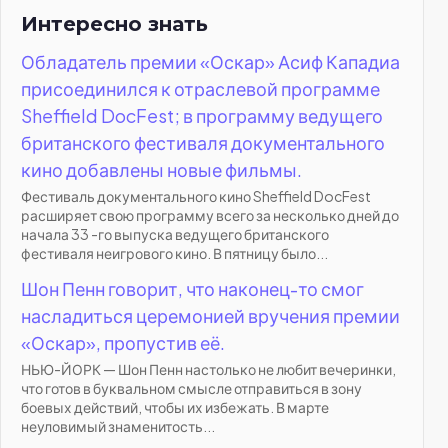
Интересно знать
Обладатель премии «Оскар» Асиф Кападиа
присоединился к отраслевой программе
Sheffield DocFest; в программу ведущего
британского фестиваля документального
кино добавлены новые фильмы.
Фестиваль документального кино Sheffield DocFest
расширяет свою программу всего за несколько дней до
начала 33 -го выпуска ведущего британского
фестиваля неигрового кино. В пятницу было...
Шон Пенн говорит, что наконец-то смог
насладиться церемонией вручения премии
«Оскар», пропустив её.
НЬЮ-ЙОРК — Шон Пенн настолько не любит вечеринки,
что готов в буквальном смысле отправиться в зону
боевых действий, чтобы их избежать. В марте
неуловимый знаменитость...