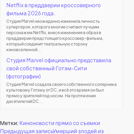
Netflix в преддверии кроссоверного
фильма 2026 года.
Студия Marvel неожиданно изменила личность
супергероя, которого многие считают лучшим
персонажем Netflix, внеся изменения в образ в
преддверии предстоящего кроссовер-фильма,
который соединит театральную сторону
киновселенной...
Студия Marvel официально представила
свой собственный Готэм-Сити
(фотографии)
Студия Marvel создала своего собственного соперника
культовому Готэму от DC, и всё это время он был
прямо у зрителей под носом. На протяжении
десятилетий DC...
Метки:
Киноновости прямо со съемки
Навигация
Предыдущая запись
Умерший злодей из