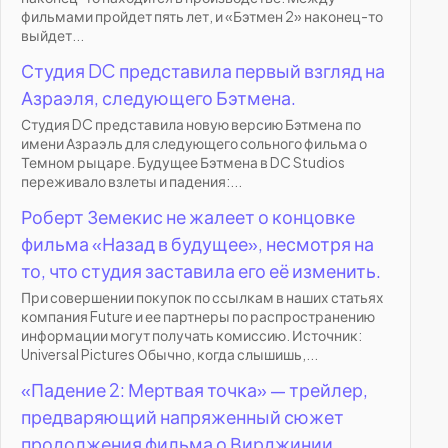
фильмами пройдет пять лет, и «Бэтмен 2» наконец-то
выйдет...
Студия DC представила первый взгляд на
Азраэля, следующего Бэтмена.
Студия DC представила новую версию Бэтмена по
имени Азраэль для следующего сольного фильма о
Темном рыцаре. Будущее Бэтмена в DC Studios
переживало взлеты и падения:...
Роберт Земекис не жалеет о концовке
фильма «Назад в будущее», несмотря на
то, что студия заставила его её изменить.
При совершении покупок по ссылкам в наших статьях
компания Future и ее партнеры по распространению
информации могут получать комиссию. Источник:
Universal Pictures Обычно, когда слышишь,...
«Падение 2: Мертвая точка» — трейлер,
предваряющий напряженный сюжет
продолжения фильма о Вирджинии