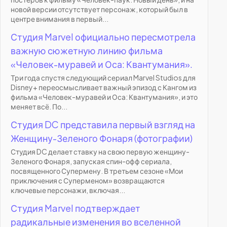
новой версии отсутствует персонаж, который был в
центре внимания в первый...
Студия Marvel официально пересмотрела
важную сюжетную линию фильма
«Человек-муравей и Оса: Квантумания».
Три года спустя следующий сериал Marvel Studios для
Disney+ переосмысливает важный эпизод с Кангом из
фильма «Человек-муравей и Оса: Квантумания», и это
меняет всё. По...
Студия DC представила первый взгляд на
Женщину-Зеленого Фонаря (фотографии)
Студия DC делает ставку на свою первую женщину-
Зеленого Фонаря, запуская спин-офф сериала,
посвященного Супермену. В третьем сезоне «Мои
приключения с Суперменом» возвращаются
ключевые персонажи, включая...
Студия Marvel подтверждает
радикальные изменения во вселенной