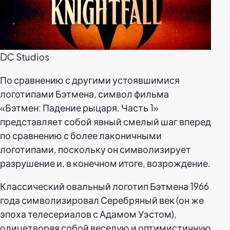
DC Studios
По сравнению с другими устоявшимися
логотипами Бэтмена, символ фильма
«Бэтмен: Падение рыцаря. Часть 1»
представляет собой явный смелый шаг вперед
по сравнению с более лаконичными
логотипами, поскольку он символизирует
разрушение и, в конечном итоге, возрождение.
Классический овальный логотип Бэтмена 1966
года символизировал Серебряный век (он же
эпоха телесериалов с Адамом Уэстом),
олицетворяя собой веселую и оптимистичную