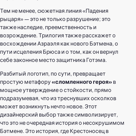
Тем не менее, сюжетная линия «Падения
рыцаря» — это не только разрушение; это
также наследие, преемственность и
возрождение. Трилогия также расскажет о
восхождении Азраэля как нового Бэтмена, о
пути исцеления Брюса и о том, как он вернул
себе законное место защитника Готэма.
Разбитый логотип, по сути, превращает
простую метафору
«сломленного героя»
в
мощное утверждение о стойкости, прямо
подразумевая, что из треснувших осколков
может возникнуть нечто новое. Этот
дизайнерский выбор также символизирует,
что это не очередная история о несокрушимом
Бэтмене. Это история, где Крестоносец в