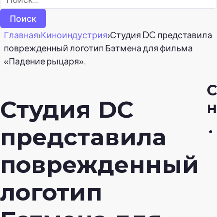
Главная
›
Киноиндустрия
›
Студия DC представила
поврежденный логотип Бэтмена для фильма
«Падение рыцаря».
С
Студия DC
н
представила
поврежденный
логотип