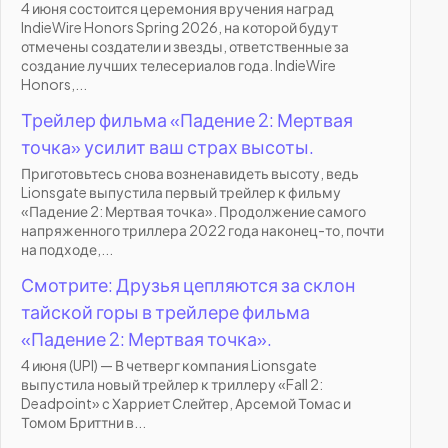
4 июня состоится церемония вручения наград
IndieWire Honors Spring 2026, на которой будут
отмечены создатели и звезды, ответственные за
создание лучших телесериалов года. IndieWire
Honors,...
Трейлер фильма «Падение 2: Мертвая
точка» усилит ваш страх высоты.
Приготовьтесь снова возненавидеть высоту, ведь
Lionsgate выпустила первый трейлер к фильму
«Падение 2: Мертвая точка». Продолжение самого
напряженного триллера 2022 года наконец-то, почти
на подходе,...
Смотрите: Друзья цепляются за склон
тайской горы в трейлере фильма
«Падение 2: Мертвая точка».
4 июня (UPI) — В четверг компания Lionsgate
выпустила новый трейлер к триллеру «Fall 2:
Deadpoint» с Харриет Слейтер, Арсемой Томас и
Томом Бриттни в...