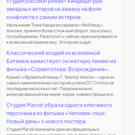
студия рассматривает кандидатуры
звездных актеров на замену на фоне
конфликта с самим актером.
Увольнение Тома Харди из сериала « Мобленд »,
похоже, приняло более сложный оборот, поскольку,
по сообщениям, Paramount+ сейчас присматривается
к возможной замене ему. Это происходит...
Классический злодей из вселенной
Бэтмена заимствует сюжетную линию из
фильма «Сорвиголова: Возрождение».
Комикс «Ядовитый плющ» Г. Уиллоу Уилсон — одна из
самых замечательных историй успеха DC Comics за
последние несколько лет. Первоначально
анонсированный как мини-серия, комикс пришелся...
Студия Marvel убрала одного ключевого
персонажа из фильма «Человек-паук:
Новый день» с нового постера.
Студия Marvel изменила один из официальных
постеров к фильму «Человек-паук: Новый день», и на