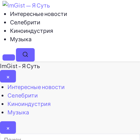
Интересные новости
Селебрити
Киноиндустрия
Музыка
Меню
Поиск
ImGist - Я Суть
×
Закрыть
Интересные новости
меню
Селебрити
Киноиндустрия
Музыка
×
Найти: