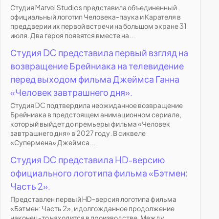
Студия Marvel Studios представила объединенный
официальный логотип Человека-паука и Карателя в
преддверии их первой встречи на большом экране 31
июля. Два героя появятся вместе на...
Студия DC представила первый взгляд на
возвращение Брейниака на телевидение
перед выходом фильма Джеймса Ганна
«Человек завтрашнего дня».
Студия DC подтвердила неожиданное возвращение
Брейниака в предстоящем анимационном сериале,
который выйдет до премьеры фильма «Человек
завтрашнего дня» в 2027 году. В сиквеле
«Супермена» Джеймса...
Студия DC представила HD-версию
официального логотипа фильма «Бэтмен:
Часть 2».
Представлен первый HD-версия логотипа фильма
«Бэтмен: Часть 2», и долгожданное продолжение
наконец-то находится в производстве. Между