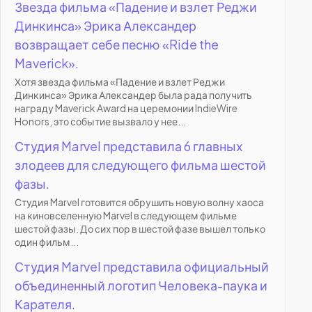
Звезда фильма «Падение и взлет Реджи
Динкинса» Эрика Александер
возвращает себе песню «Ride the
Maverick».
Хотя звезда фильма «Падение и взлет Реджи
Динкинса» Эрика Александер была рада получить
награду Maverick Award на церемонии IndieWire
Honors, это событие вызвало у нее...
Студия Marvel представила 6 главных
злодеев для следующего фильма шестой
фазы.
Студия Marvel готовится обрушить новую волну хаоса
на киновселенную Marvel в следующем фильме
шестой фазы. До сих пор в шестой фазе вышел только
один фильм...
Студия Marvel представила официальный
объединенный логотип Человека-паука и
Карателя.