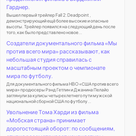
Гарднер.
Вышел первый трейлер Fall 2: Deadpoint ,
демонстрирующий ещё более высокие и опасные
высоты. Трейлер появился на следующий день после
того, как было представлено новое...
Создатели документального фильма «Мы
против всего мира» рассказывают, как
небольшая студия справилась с
масштабным проектом о чемпионате
мира по футболу.
Для документального фильма HBO «США против всего
мира» продюсеры Рэнд Гетлин и Джанина Пелайо
заглянули за кулисы четырехлетнего пути мужской
национальной сборной США по футболу...
Увольнение Тома Харди из фильма
«Мобская страна» принимает
дорогостоящий оборот: по сообщениям,