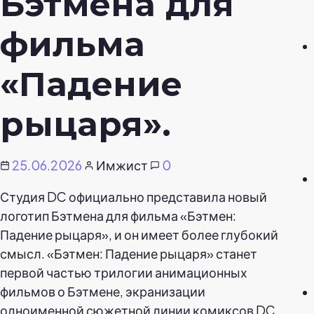
Бэтмена для
фильма
«Падение
рыцаря».
25.06.2026
Имжист
0
Студия DC официально представила новый
логотип Бэтмена для фильма «Бэтмен:
Падение рыцаря», и он имеет более глубокий
смысл. «Бэтмен: Падение рыцаря» станет
первой частью трилогии анимационных
фильмов о Бэтмене, экранизации
одноименной сюжетной линии комиксов DC