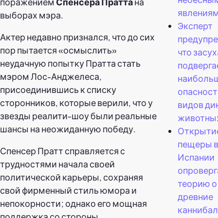
поражением
Спенсера Пратта
на
явлениям
выборах мэра.
Эксперт
Актер недавно признался, что до сих
предупре
пор пытается «осмыслить»
что засух
неудачную попытку Пратта стать
подверга
мэром Лос-Анджелеса,
наиболь
присоединившись к списку
опасност
сторонников, которые верили, что у
видов ди
звезды реалити-шоу были реальные
животны
шансы на неожиданную победу.
Открыти
пещеры 
Спенсер Пратт справляется с
Испании
трудностями начала своей
опроверг
политической карьеры, сохраняя
теорию о 
свой фирменный стиль юмора и
древние
непокорности; однако его мощная
канниба
поддержка со стороны