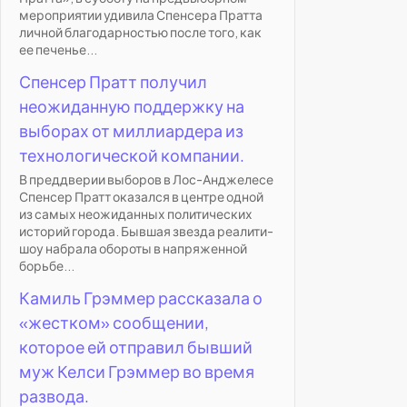
мероприятии удивила Спенсера Пратта
личной благодарностью после того, как
ее печенье...
Спенсер Пратт получил
неожиданную поддержку на
выборах от миллиардера из
технологической компании.
В преддверии выборов в Лос-Анджелесе
Спенсер Пратт оказался в центре одной
из самых неожиданных политических
историй города. Бывшая звезда реалити-
шоу набрала обороты в напряженной
борьбе...
Камиль Грэммер рассказала о
«жестком» сообщении,
которое ей отправил бывший
муж Келси Грэммер во время
развода.