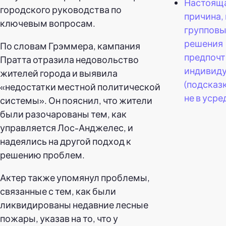
Настоящ
городского руководства по
причина,
ключевым вопросам.
группов
решения
По словам Грэммера, кампания
предпочт
Пратта отразила недовольство
индивид
жителей города и выявила
(подсказк
«недостатки местной политической
не в усре
системы». Он пояснил, что жители
были разочарованы тем, как
управляется Лос-Анджелес, и
надеялись на другой подход к
решению проблем.
Актер также упомянул проблемы,
связанные с тем, как были
ликвидированы недавние лесные
пожары, указав на то, что у