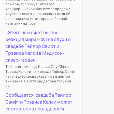
пожара, вспыхнувшего в его
калифорнийском бизнесе по продаже
хрусталя всего через несколько дней
после окончания его предвыборной
кампании на пост...
«Этого не может быть» —
реакция мира НФЛ на слухи о
свадьбе Тейлор Свифт и
Трэвиса Келси в Мэдисон-
сквер-гарден.
Тайт-энд команды Kansas City Chiefs
Трэвис Келси и поп-звезда Тейлор Свифт
наконец-то снова оказались в центре
внимания. На этот раз дело не только в
их...
Сообщается: свадьба Тейлор
Свифт и Трэвиса Келси может
состояться в легендарном