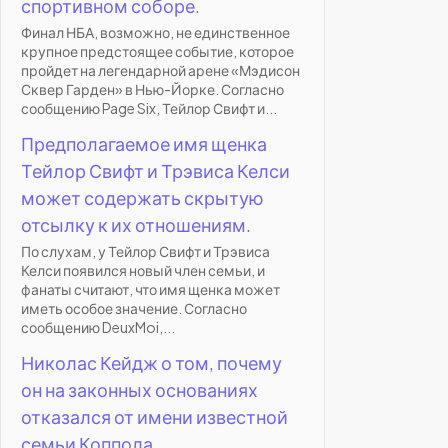
спортивном соборе.
Финал НБА, возможно, не единственное
крупное предстоящее событие, которое
пройдет на легендарной арене «Мэдисон
Сквер Гарден» в Нью-Йорке. Согласно
сообщению Page Six, Тейлор Свифт и...
Предполагаемое имя щенка
Тейлор Свифт и Трэвиса Келси
может содержать скрытую
отсылку к их отношениям.
По слухам, у Тейлор Свифт и Трэвиса
Келси появился новый член семьи, и
фанаты считают, что имя щенка может
иметь особое значение. Согласно
сообщению DeuxMoi,...
Николас Кейдж о том, почему
он на законных основаниях
отказался от имени известной
семьи Коппола.