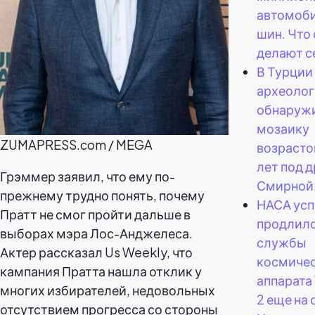
автомоб
шин. Что
делают с
В Турции
археолог
обнаруж
мозаику
ZUMAPRESS.com / MEGA
возрасто
лет под 
Грэммер заявил, что ему по-
Смирной
прежнему трудно понять, почему
НАСА ус
Пратт не смог пройти дальше в
продлило
выборах мэра Лос-Анджелеса.
службы
Актер рассказал Us Weekly, что
космиче
кампания Пратта нашла отклик у
аппарата
многих избирателей, недовольных
2 еще на 
отсутствием прогресса со стороны