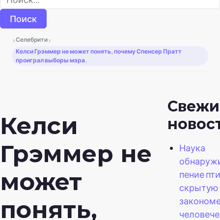
›
›
Селебрити
Келси Грэммер не может понять, почему Спенсер Пратт
проиграл выборы мэра.
Свежи
Келси
новос
Грэммер не
Наука
обнаружи
может
пение пт
скрытую
закономе
понять,
человеч