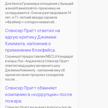
Для Келси Грэммера отношения с бывшей
женой Камиллой по-прежнему не
складываются. Они не разговаривали 14
лет, и 71-летний звезда сериала
«Фрейзер » холодно назвал её...
Спенсер Пратт ответил на
едкую критику Джимми
Киммела, напомнив о
применении блэкфейса.
Скриншот предоставлен NBCLA Кандидат
в мэры Лос-Анджелеса Спенсер Пратт
ответил ведущему вечернего шоу
Джимми Киммелу , напомнив ему об
одном из своих прошлых скандалов
после...
Спенсер Пратт обвиняет
компанию в «коррупции» после
пожара.
Спенсер Пратт вызывает вопросы после