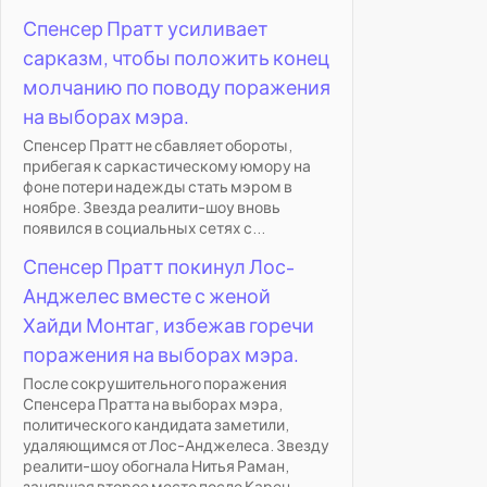
Спенсер Пратт усиливает
сарказм, чтобы положить конец
молчанию по поводу поражения
на выборах мэра.
Спенсер Пратт не сбавляет обороты,
прибегая к саркастическому юмору на
фоне потери надежды стать мэром в
ноябре. Звезда реалити-шоу вновь
появился в социальных сетях с...
Спенсер Пратт покинул Лос-
Анджелес вместе с женой
Хайди Монтаг, избежав горечи
поражения на выборах мэра.
После сокрушительного поражения
Спенсера Пратта на выборах мэра,
политического кандидата заметили,
удаляющимся от Лос-Анджелеса. Звезду
реалити-шоу обогнала Нитья Раман,
занявшая второе место после Карен