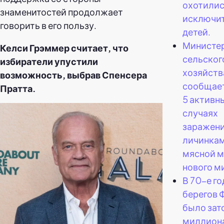
охотили
знаменитостей продолжает
исключит
говорить в его пользу.
детей.
Министе
Келси Грэммер считает, что
сельског
избиратели упустили
хозяйст
возможность, выбрав Спенсера
сообщает
Пратта.
5 активн
случаях
заражен
личинка
мясной м
нового м
В 70-е го
берегов
было зат
миллион