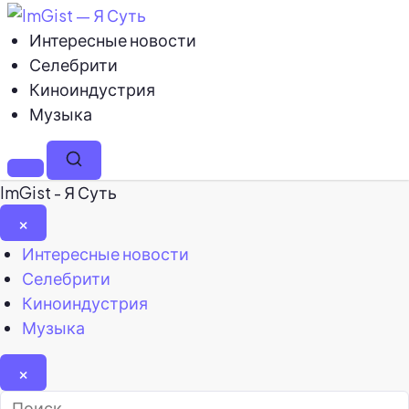
Интересные новости
Селебрити
Киноиндустрия
Музыка
Меню
Поиск
ImGist - Я Суть
×
Закрыть
Интересные новости
меню
Селебрити
Киноиндустрия
Музыка
×
Найти: