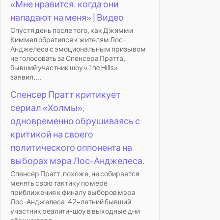
«Мне нравится, когда они
нападают на меня» | Видео
Спустя день после того, как Джимми
Киммел обратился к жителям Лос-
Анджелеса с эмоциональным призывом
не голосовать за Спенсера Пратта,
бывший участник шоу «The Hills»
заявил,...
Спенсер Пратт критикует
сериал «Холмы»,
одновременно обрушиваясь с
критикой на своего
политического оппонента на
выборах мэра Лос-Анджелеса.
Спенсер Пратт, похоже, не собирается
менять свою тактику по мере
приближения к финалу выборов мэра
Лос-Анджелеса. 42-летний бывший
участник реалити-шоу в выходные дни