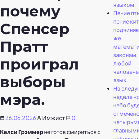
языком.
почему
Пение пт
пение ки
Спенсер
подчиняю
же
Пратт
математ
законам, 
проиграл
любой
человече
выборы
язык.
На след
мэра.
неделе н
небо буд
отмечен
26.06.2026
Имжист
0
четырьм
главным
Келси Грэммер
не готов смириться с
небесны