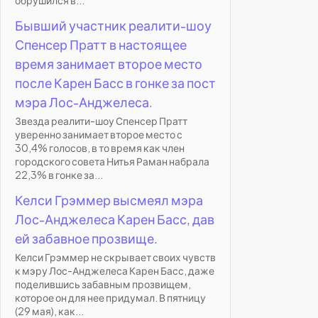
обрушился в...
Бывший участник реалити-шоу
Спенсер Пратт в настоящее
время занимает второе место
после Карен Басс в гонке за пост
мэра Лос-Анджелеса.
Звезда реалити-шоу Спенсер Пратт
уверенно занимает второе место с
30,4% голосов, в то время как член
городского совета Нитья Раман набрала
22,3% в гонке за...
Келси Грэммер высмеял мэра
Лос-Анджелеса Карен Басс, дав
ей забавное прозвище.
Келси Грэммер не скрывает своих чувств
к мэру Лос-Анджелеса Карен Басс, даже
поделившись забавным прозвищем,
которое он для нее придумал. В пятницу
(29 мая), как...