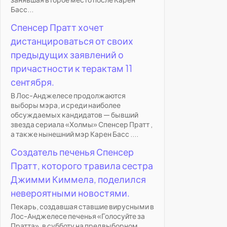
Басс...
Спенсер Пратт хочет
дистанцироваться от своих
предыдущих заявлений о
причастности к терактам 11
сентября.
В Лос-Анджелесе продолжаются
выборы мэра, и среди наиболее
обсуждаемых кандидатов — бывший
звезда сериала «Холмы» Спенсер Пратт ,
а также нынешний мэр Карен Басс ....
Создатель печенья Спенсер
Пратт, которого травила сестра
Джимми Киммела, поделился
невероятными новостями.
Пекарь, создавшая ставшие вирусными в
Лос-Анджелесе печенья «Голосуйте за
Пратта», в субботу на предвыборном