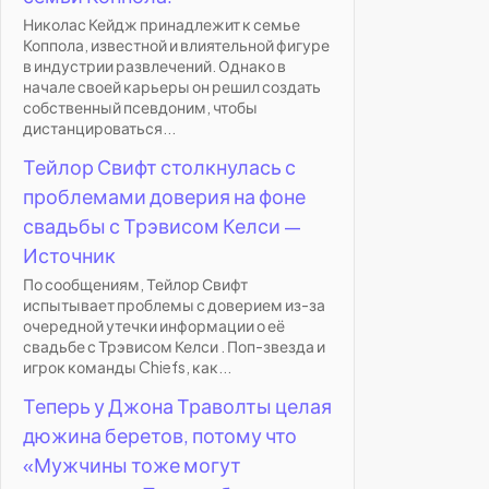
Николас Кейдж принадлежит к семье
Коппола, известной и влиятельной фигуре
в индустрии развлечений. Однако в
начале своей карьеры он решил создать
собственный псевдоним, чтобы
дистанцироваться...
Тейлор Свифт столкнулась с
проблемами доверия на фоне
свадьбы с Трэвисом Келси —
Источник
По сообщениям, Тейлор Свифт
испытывает проблемы с доверием из-за
очередной утечки информации о её
свадьбе с Трэвисом Келси . Поп-звезда и
игрок команды Chiefs, как...
Теперь у Джона Траволты целая
дюжина беретов, потому что
«Мужчины тоже могут