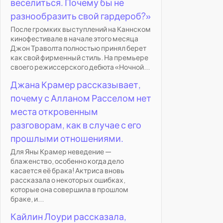
веселиться. Почему бы не
разнообразить свой гардероб?»
После громких выступлений на Каннском
кинофестивале в начале этого месяца
Джон Траволта полностью принял берет
как свой фирменный стиль. На премьере
своего режиссерского дебюта «Ночной...
Джана Крамер рассказывает,
почему с Алланом Расселом нет
места откровенным
разговорам, как в случае с его
прошлыми отношениями.
Для Яны Крамер неведение —
блаженство, особенно когда дело
касается её брака! Актриса вновь
рассказала о некоторых ошибках,
которые она совершила в прошлом
браке, и...
Кайлин Лоури рассказала,