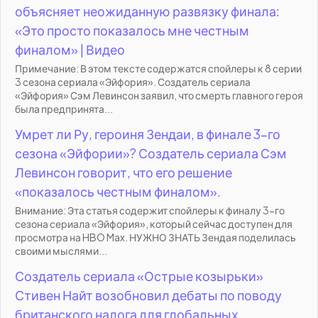
объясняет неожиданную развязку финала:
«Это просто показалось мне честным
финалом» | Видео
Примечание: В этом тексте содержатся спойлеры к 8 серии
3 сезона сериала «Эйфория». Создатель сериала
«Эйфория» Сэм Левинсон заявил, что смерть главного героя
была предпринята...
Умрет ли Ру, героиня Зендаи, в финале 3-го
сезона «Эйфории»? Создатель сериала Сэм
Левинсон говорит, что его решение
«показалось честным финалом».
Внимание: Эта статья содержит спойлеры к финалу 3-го
сезона сериала «Эйфория», который сейчас доступен для
просмотра на HBO Max. НУЖНО ЗНАТЬ Зендая поделилась
своими мыслями...
Создатель сериала «Острые козырьки»
Стивен Найт возобновил дебаты по поводу
британского налога для глобальных