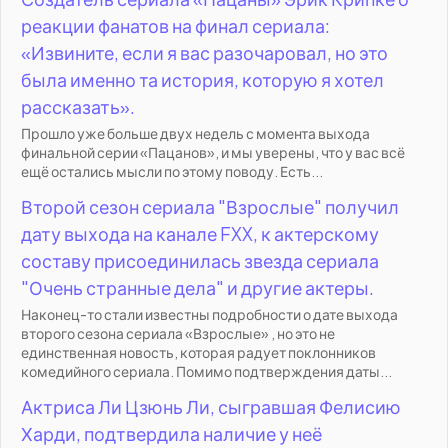
реакции фанатов на финал сериала:
«Извините, если я вас разочаровал, но это
была именно та история, которую я хотел
рассказать».
Прошло уже больше двух недель с момента выхода
финальной серии «Пацанов», и мы уверены, что у вас всё
ещё остались мысли по этому поводу. Есть...
Второй сезон сериала "Взрослые" получил
дату выхода на канале FXX, к актерскому
составу присоединилась звезда сериала
"Очень странные дела" и другие актеры.
Наконец-то стали известны подробности о дате выхода
второго сезона сериала «Взрослые» , но это не
единственная новость, которая радует поклонников
комедийного сериала. Помимо подтверждения даты...
Актриса Ли Цзюнь Ли, сыгравшая Фелисию
Харди, подтвердила наличие у неё