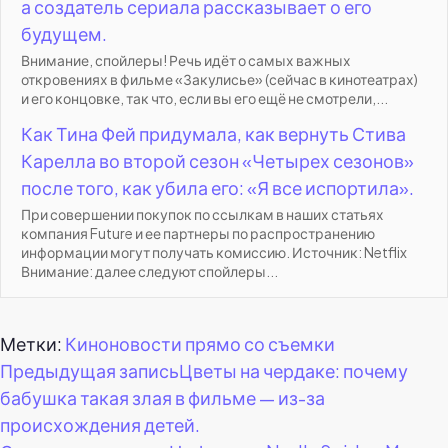
а создатель сериала рассказывает о его
будущем.
Внимание, спойлеры! Речь идёт о самых важных
откровениях в фильме «Закулисье» (сейчас в кинотеатрах)
и его концовке, так что, если вы его ещё не смотрели,...
Как Тина Фей придумала, как вернуть Стива
Карелла во второй сезон «Четырех сезонов»
после того, как убила его: «Я все испортила».
При совершении покупок по ссылкам в наших статьях
компания Future и ее партнеры по распространению
информации могут получать комиссию. Источник: Netflix
Внимание: далее следуют спойлеры...
Метки:
Киноновости прямо со съемки
Навигация
Предыдущая запись
Цветы на чердаке: почему
бабушка такая злая в фильме — из-за
по
происхождения детей.