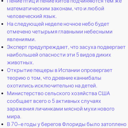
Пение птиц и пение китов подчиняются тем же
математическим законам, что и любой
человеческий язык.
На следующей неделе ночное небо будет
отмечено четырьмя главными небесными
явлениями.
Эксперт предупреждает, что засуха подвергает
наибольшей опасности эти 5 видов диких
животных.
Открытие пещеры в Испании опровергает
теорию о том, что древние каннибалы
охотились исключительно на детей.
Министерство сельского хозяйства США
сообщает всего о 5 активных случаях
заражения личинками мясной мухи нового
мира.
В 70-е годы у берегов Флориды было затоплено