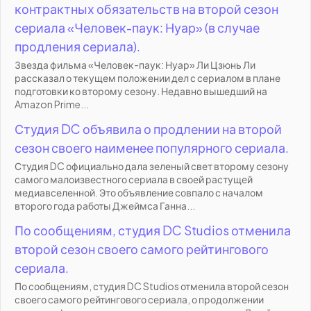
контрактных обязательств на второй сезон
сериала «Человек-паук: Нуар» (в случае
продления сериала).
Звезда фильма «Человек-паук: Нуар» Ли Цзюнь Ли
рассказал о текущем положении дел с сериалом в плане
подготовки ко второму сезону. Недавно вышедший на
Amazon Prime...
Студия DC объявила о продлении на второй
сезон своего наименее популярного сериала.
Студия DC официально дала зеленый свет второму сезону
самого малоизвестного сериала в своей растущей
медиавселенной. Это объявление совпало с началом
второго года работы Джеймса Ганна...
По сообщениям, студия DC Studios отменила
второй сезон своего самого рейтингового
сериала.
По сообщениям, студия DC Studios отменила второй сезон
своего самого рейтингового сериала, о продолжении