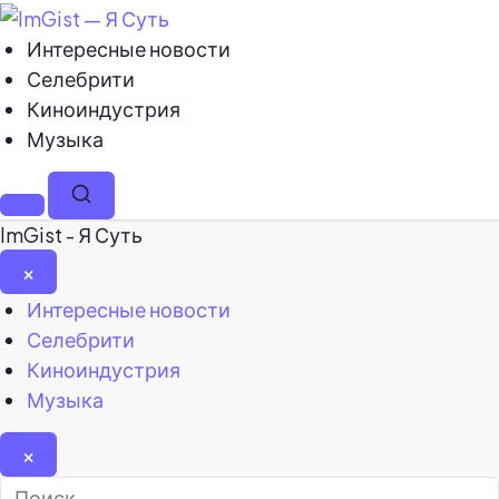
Интересные новости
Селебрити
Киноиндустрия
Музыка
Меню
Поиск
ImGist - Я Суть
×
Закрыть
Интересные новости
меню
Селебрити
Киноиндустрия
Музыка
×
Найти: