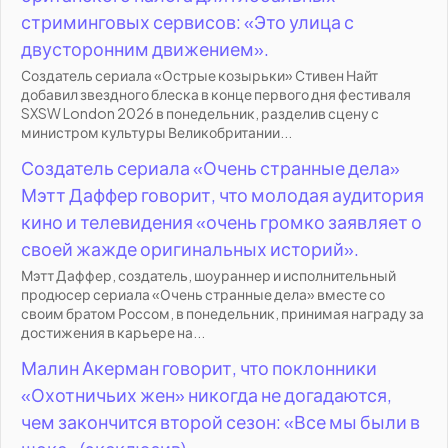
стриминговых сервисов: «Это улица с
двусторонним движением».
Создатель сериала «Острые козырьки» Стивен Найт
добавил звездного блеска в конце первого дня фестиваля
SXSW London 2026 в понедельник, разделив сцену с
министром культуры Великобритании...
Создатель сериала «Очень странные дела»
Мэтт Даффер говорит, что молодая аудитория
кино и телевидения «очень громко заявляет о
своей жажде оригинальных историй».
Мэтт Даффер, создатель, шоураннер и исполнительный
продюсер сериала «Очень странные дела» вместе со
своим братом Россом, в понедельник, принимая награду за
достижения в карьере на...
Малин Акерман говорит, что поклонники
«Охотничьих жен» никогда не догадаются,
чем закончится второй сезон: «Все мы были в