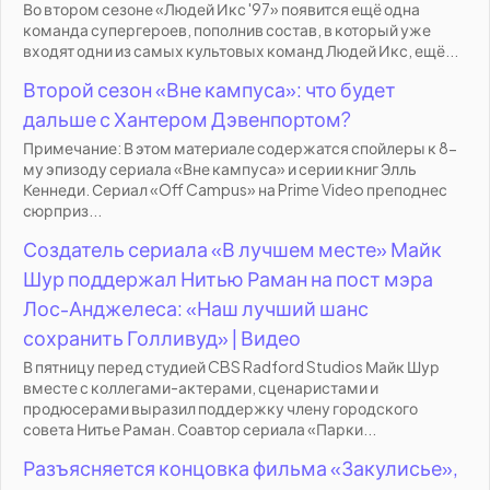
Во втором сезоне «Людей Икс '97» появится ещё одна
команда супергероев, пополнив состав, в который уже
входят одни из самых культовых команд Людей Икс, ещё...
Второй сезон «Вне кампуса»: что будет
дальше с Хантером Дэвенпортом?
Примечание: В этом материале содержатся спойлеры к 8-
му эпизоду сериала «Вне кампуса» и серии книг Элль
Кеннеди. Сериал «Off Campus» на Prime Video преподнес
сюрприз...
Создатель сериала «В лучшем месте» Майк
Шур поддержал Нитью Раман на пост мэра
Лос-Анджелеса: «Наш лучший шанс
сохранить Голливуд» | Видео
В пятницу перед студией CBS Radford Studios Майк Шур
вместе с коллегами-актерами, сценаристами и
продюсерами выразил поддержку члену городского
совета Нитье Раман. Соавтор сериала «Парки...
Разъясняется концовка фильма «Закулисье»,