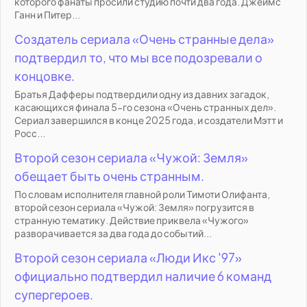
которого фанаты просили студию почти два года. Джеймс
Ганн и Питер...
Создатель сериала «Очень странные дела»
подтвердил то, что мы все подозревали о
концовке.
Братья Дафферы подтвердили одну из давних загадок,
касающихся финала 5-го сезона «Очень странных дел».
Сериал завершился в конце 2025 года, и создатели Мэтт и
Росс...
Второй сезон сериала «Чужой: Земля»
обещает быть очень странным.
По словам исполнителя главной роли Тимоти Олифанта,
второй сезон сериала «Чужой: Земля» погрузится в
странную тематику. Действие приквела «Чужого»
разворачивается за два года до событий...
Второй сезон сериала «Люди Икс '97»
официально подтвердил наличие 6 команд
супергероев.