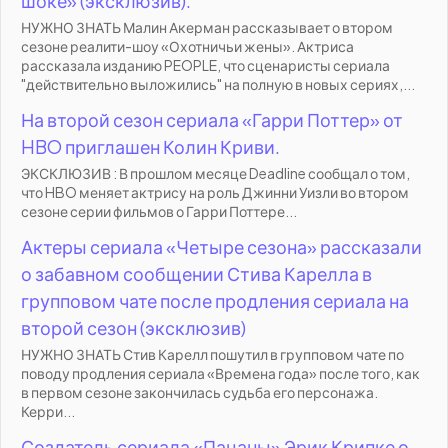
шоке» (эксклюзив).
НУЖНО ЗНАТЬ Малин Акерман рассказывает о втором
сезоне реалити-шоу «Охотничьи жены». Актриса
рассказала изданию PEOPLE, что сценаристы сериала
"действительно выложились" на полную в новых сериях,...
На второй сезон сериала «Гарри Поттер» от
HBO приглашен Колин Криви.
ЭКСКЛЮЗИВ : В прошлом месяце Deadline сообщал о том,
что HBO меняет актрису на роль Джинни Уизли во втором
сезоне серии фильмов о Гарри Поттере...
Актеры сериала «Четыре сезона» рассказали
о забавном сообщении Стива Карелла в
групповом чате после продления сериала на
второй сезон (эксклюзив)
НУЖНО ЗНАТЬ Стив Карелл пошутил в групповом чате по
поводу продления сериала «Времена года» после того, как
в первом сезоне закончилась судьба его персонажа.
Керри...
Создатель сериала «Пацаны» Эрик Крипке о