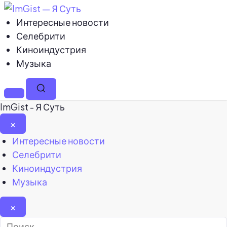
Интересные новости
Селебрити
Киноиндустрия
Музыка
Меню
Поиск
ImGist - Я Суть
×
Закрыть
Интересные новости
меню
Селебрити
Киноиндустрия
Музыка
×
Найти: