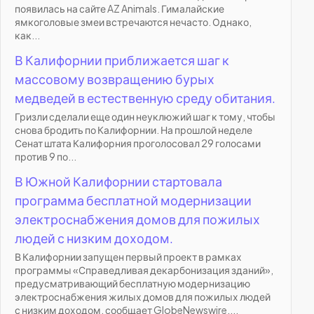
появилась на сайте AZ Animals. Гималайские
ямкоголовые змеи встречаются нечасто. Однако,
как...
В Калифорнии приближается шаг к
массовому возвращению бурых
медведей в естественную среду обитания.
Гризли сделали еще один неуклюжий шаг к тому, чтобы
снова бродить по Калифорнии. На прошлой неделе
Сенат штата Калифорния проголосовал 29 голосами
против 9 по...
В Южной Калифорнии стартовала
программа бесплатной модернизации
электроснабжения домов для пожилых
людей с низким доходом.
В Калифорнии запущен первый проект в рамках
программы «Справедливая декарбонизация зданий»,
предусматривающий бесплатную модернизацию
электроснабжения жилых домов для пожилых людей
с низким доходом, сообщает GlobeNewswire....