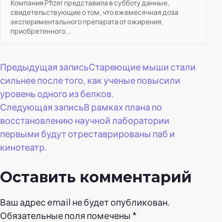
Компания Pfizer представила в субботу данные,
свидетельствующие о том, что ежемесячная доза
экспериментального препарата от ожирения,
приобретенного...
Навигация
Предыдущая запись
Стареющие мыши стали
сильнее после того, как ученые повысили
по
уровень одного из белков.
Следующая запись
В рамках плана по
записям
восстановлению научной лаборатории
первыми будут отреставрированы паб и
кинотеатр.
Оставить комментарий
Ваш адрес email не будет опубликован.
Обязательные поля помечены
*