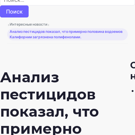
›
›
Интересные новости
Анализ пестицидов показал, что примерно половина водоемов
Калифорнии загрязнена полифенолами.
Анализ
пестицидов
показал, что
примерно