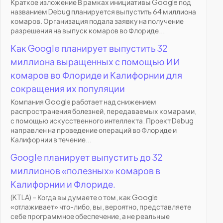
Краткое изложение В рамках инициативы Google под
названием Debug планируется выпустить 64 миллиона
комаров. Организация подала заявку на получение
разрешения на выпуск комаров во Флориде...
Как Google планирует выпустить 32
миллиона выращенных с помощью ИИ
комаров во Флориде и Калифорнии для
сокращения их популяции
Компания Google работает над снижением
распространения болезней, передаваемых комарами,
с помощью искусственного интеллекта. Проект Debug
направлен на проведение операций во Флориде и
Калифорнии в течение...
Google планирует выпустить до 32
миллионов «полезных» комаров в
Калифорнии и Флориде.
(KTLA) – Когда вы думаете о том, как Google
«отлаживает» что-либо, вы, вероятно, представляете
себе программное обеспечение, а не реальные