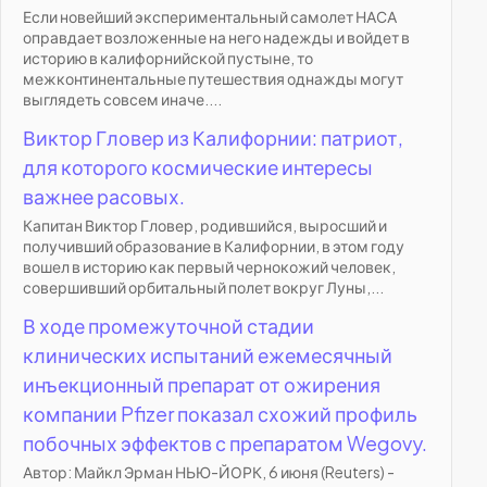
Если новейший экспериментальный самолет НАСА
оправдает возложенные на него надежды и войдет в
историю в калифорнийской пустыне, то
межконтинентальные путешествия однажды могут
выглядеть совсем иначе....
Виктор Гловер из Калифорнии: патриот,
для которого космические интересы
важнее расовых.
Капитан Виктор Гловер, родившийся, выросший и
получивший образование в Калифорнии, в этом году
вошел в историю как первый чернокожий человек,
совершивший орбитальный полет вокруг Луны,...
В ходе промежуточной стадии
клинических испытаний ежемесячный
инъекционный препарат от ожирения
компании Pfizer показал схожий профиль
побочных эффектов с препаратом Wegovy.
Автор: Майкл Эрман НЬЮ-ЙОРК, 6 июня (Reuters) -