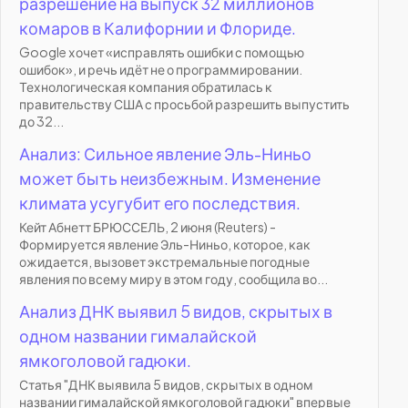
разрешение на выпуск 32 миллионов
комаров в Калифорнии и Флориде.
Google хочет «исправлять ошибки с помощью
ошибок», и речь идёт не о программировании.
Технологическая компания обратилась к
правительству США с просьбой разрешить выпустить
до 32...
Анализ: Сильное явление Эль-Ниньо
может быть неизбежным. Изменение
климата усугубит его последствия.
Кейт Абнетт БРЮССЕЛЬ, 2 июня (Reuters) -
Формируется явление Эль-Ниньо, которое, как
ожидается, вызовет экстремальные погодные
явления по всему миру в этом году, сообщила во...
Анализ ДНК выявил 5 видов, скрытых в
одном названии гималайской
ямкоголовой гадюки.
Статья "ДНК выявила 5 видов, скрытых в одном
названии гималайской ямкоголовой гадюки" впервые