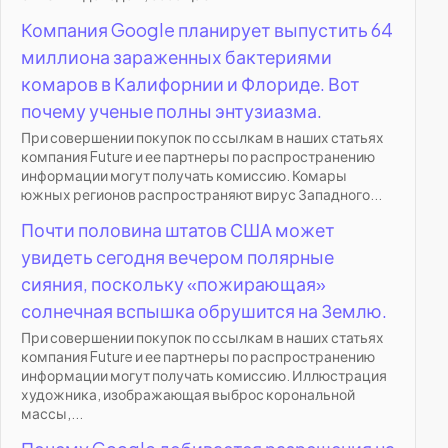
Компания Google планирует выпустить 64
миллиона зараженных бактериями
комаров в Калифорнии и Флориде. Вот
почему ученые полны энтузиазма.
При совершении покупок по ссылкам в наших статьях
компания Future и ее партнеры по распространению
информации могут получать комиссию. Комары
южных регионов распространяют вирус Западного...
Почти половина штатов США может
увидеть сегодня вечером полярные
сияния, поскольку «пожирающая»
солнечная вспышка обрушится на Землю.
При совершении покупок по ссылкам в наших статьях
компания Future и ее партнеры по распространению
информации могут получать комиссию. Иллюстрация
художника, изображающая выброс корональной
массы,...