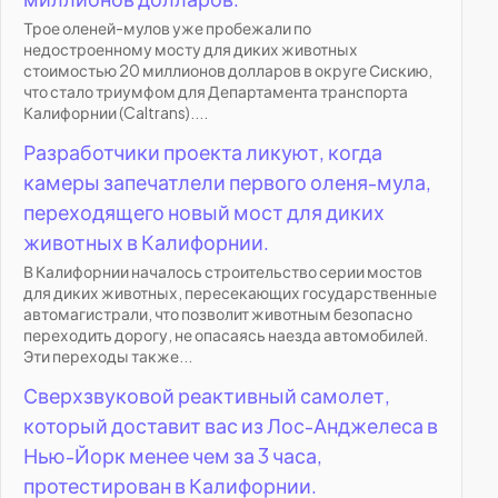
Трое оленей-мулов уже пробежали по
недостроенному мосту для диких животных
стоимостью 20 миллионов долларов в округе Сискию,
что стало триумфом для Департамента транспорта
Калифорнии (Caltrans)....
Разработчики проекта ликуют, когда
камеры запечатлели первого оленя-мула,
переходящего новый мост для диких
животных в Калифорнии.
В Калифорнии началось строительство серии мостов
для диких животных, пересекающих государственные
автомагистрали, что позволит животным безопасно
переходить дорогу, не опасаясь наезда автомобилей.
Эти переходы также...
Сверхзвуковой реактивный самолет,
который доставит вас из Лос-Анджелеса в
Нью-Йорк менее чем за 3 часа,
протестирован в Калифорнии.