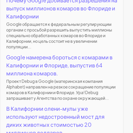
Почему Google добивается разрешения на
выпуск миллионов комаров во Флориде и
Калифорнии
Google обращается к федеральным регулирующим
органам с просьбой разрешить выпустить миллионы
специально обработанных комаров во Флориде и
Калифорнии, но цель состоит не в увеличении
популяции...
Google намерена бороться с комарами в
Калифорнии и Флориде, выпустив 64
миллиона комаров.
Проект Debug в Google (материнская компания
Alphabet) направлен на резкое сокращение популяции
комаров в Калифорнии и Флориде. Ура! Debug
запрашивает у Агентства по охране окружающей...
В Калифорнии олени-мулы уже
используют недостроенный мост для
диких животных стоимостью 20
миллионов долларов.