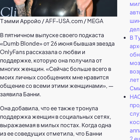
ми
авт
шин
Тэмми Арройо / AFF-USA.com / MEGA
дел
В пятничном выпуске своего подкаста
В Т
«Dumb Blonde» от 26 июня бывшая звезда
арх
OnlyFans рассказала о любви и
об
поддержке, которую она получила от
моз
многих женщин. «Сейчас больше всего в
воз
моих личных сообщениях мне нравится
лет
общение со всеми этими женщинами», —
Сми
заявила Банни.
НАС
про
Она добавила, что ее также тронула
сл
поддержка женщин в социальных сетях,
кос
выражаемая в милых постах. Когда одна
апп
из ее соведущих отметила, что Банни
2 е