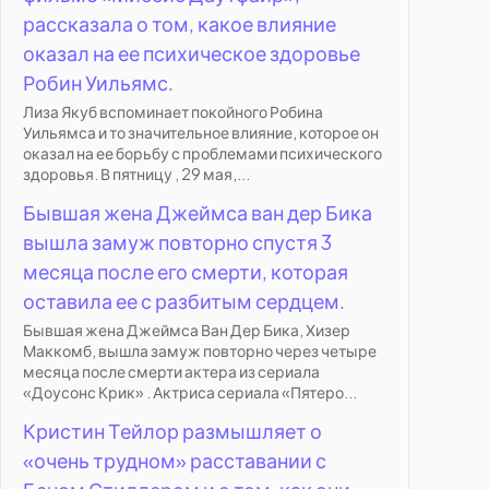
рассказала о том, какое влияние
оказал на ее психическое здоровье
Робин Уильямс.
Лиза Якуб вспоминает покойного Робина
Уильямса и то значительное влияние, которое он
оказал на ее борьбу с проблемами психического
здоровья. В пятницу , 29 мая,...
Бывшая жена Джеймса ван дер Бика
вышла замуж повторно спустя 3
месяца после его смерти, которая
оставила ее с разбитым сердцем.
Бывшая жена Джеймса Ван Дер Бика, Хизер
Маккомб, вышла замуж повторно через четыре
месяца после смерти актера из сериала
«Доусонс Крик» . Актриса сериала «Пятеро...
Кристин Тейлор размышляет о
«очень трудном» расставании с