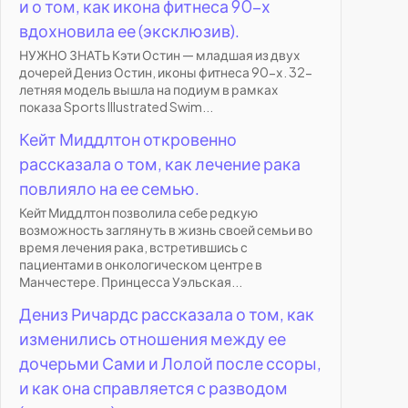
и о том, как икона фитнеса 90-х
вдохновила ее (эксклюзив).
НУЖНО ЗНАТЬ Кэти Остин — младшая из двух
дочерей Дениз Остин, иконы фитнеса 90-х. 32-
летняя модель вышла на подиум в рамках
показа Sports Illustrated Swim...
Кейт Миддлтон откровенно
рассказала о том, как лечение рака
повлияло на ее семью.
Кейт Миддлтон позволила себе редкую
возможность заглянуть в жизнь своей семьи во
время лечения рака, встретившись с
пациентами в онкологическом центре в
Манчестере. Принцесса Уэльская...
Дениз Ричардс рассказала о том, как
изменились отношения между ее
дочерьми Сами и Лолой после ссоры,
и как она справляется с разводом