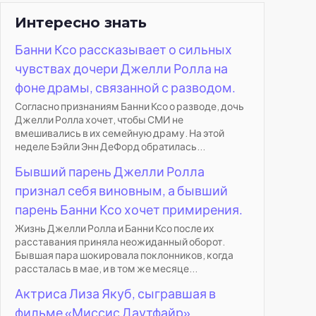
Интересно знать
Банни Ксо рассказывает о сильных
чувствах дочери Джелли Ролла на
фоне драмы, связанной с разводом.
Согласно признаниям Банни Ксо о разводе, дочь
Джелли Ролла хочет, чтобы СМИ не
вмешивались в их семейную драму. На этой
неделе Бэйли Энн ДеФорд обратилась...
Бывший парень Джелли Ролла
признал себя виновным, а бывший
парень Банни Ксо хочет примирения.
Жизнь Джелли Ролла и Банни Ксо после их
расставания приняла неожиданный оборот.
Бывшая пара шокировала поклонников, когда
рассталась в мае, и в том же месяце...
Актриса Лиза Якуб, сыгравшая в
фильме «Миссис Даутфайр»,