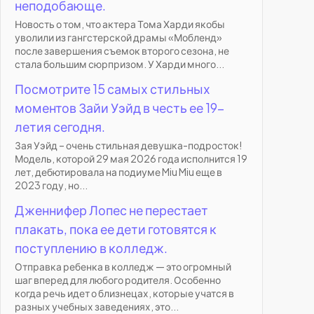
неподобающе.
Новость о том, что актера Тома Харди якобы
уволили из гангстерской драмы «Мобленд»
после завершения съемок второго сезона, не
стала большим сюрпризом. У Харди много...
Посмотрите 15 самых стильных
моментов Зайи Уэйд в честь ее 19-
летия сегодня.
Зая Уэйд – очень стильная девушка-подросток!
Модель, которой 29 мая 2026 года исполнится 19
лет, дебютировала на подиуме Miu Miu еще в
2023 году, но...
Дженнифер Лопес не перестает
плакать, пока ее дети готовятся к
поступлению в колледж.
Отправка ребенка в колледж — это огромный
шаг вперед для любого родителя. Особенно
когда речь идет о близнецах, которые учатся в
разных учебных заведениях, это...