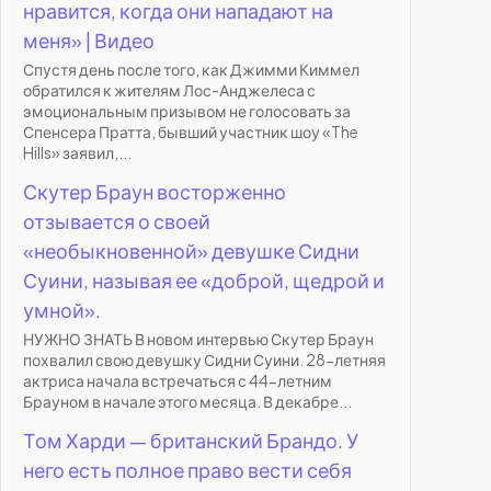
нравится, когда они нападают на
меня» | Видео
Спустя день после того, как Джимми Киммел
обратился к жителям Лос-Анджелеса с
эмоциональным призывом не голосовать за
Спенсера Пратта, бывший участник шоу «The
Hills» заявил,...
Скутер Браун восторженно
отзывается о своей
«необыкновенной» девушке Сидни
Суини, называя ее «доброй, щедрой и
умной».
НУЖНО ЗНАТЬ В новом интервью Скутер Браун
похвалил свою девушку Сидни Суини. 28-летняя
актриса начала встречаться с 44-летним
Брауном в начале этого месяца. В декабре...
Том Харди — британский Брандо. У
него есть полное право вести себя