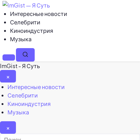
Интересные новости
Селебрити
Киноиндустрия
Музыка
Меню
Поиск
ImGist - Я Суть
×
Закрыть
Интересные новости
меню
Селебрити
Киноиндустрия
Музыка
×
Найти: