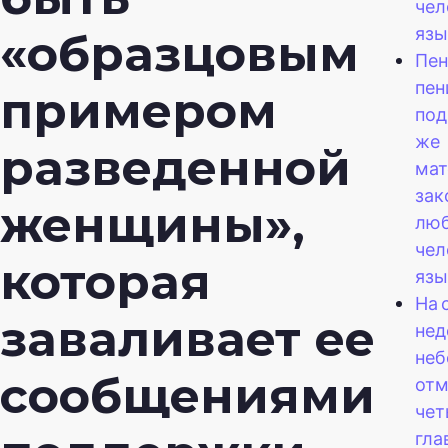
чел
язы
«образцовым
Пен
пен
примером
под
же
разведенной
мат
зак
женщины»,
лю
чел
которая
язы
На 
заваливает ее
нед
неб
сообщениями
отм
че
гла