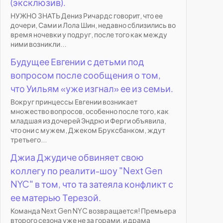
(эксклюзив).
НУЖНО ЗНАТЬ Дениз Ричардс говорит, что ее
дочери, Сами и Лола Шин, недавно сблизились во
время ночевки у подруг, после того как между
ними возникли...
Будущее Евгении с детьми под
вопросом после сообщения о том,
что Уильям «уже изгнал» ее из семьи.
Вокруг принцессы Евгении возникает
множество вопросов, особенно после того, как
младшая из дочерей Эндрю и Ферги объявила,
что они с мужем, Джеком Бруксбанком, ждут
третьего...
Джиа Джудиче обвиняет свою
коллегу по реалити-шоу "Next Gen
NYC" в том, что та затеяла конфликт с
ее матерью Терезой.
Команда Next Gen NYC возвращается! Премьера
второго сезона уже не за горами, и драма