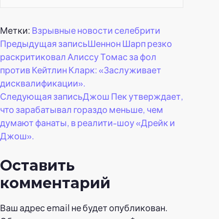
Метки:
Взрывные новости селебрити
Навигация
Предыдущая запись
Шеннон Шарп резко
раскритиковал Алиссу Томас за фол
по
против Кейтлин Кларк: «Заслуживает
дисквалификации».
записям
Следующая запись
Джош Пек утверждает,
что зарабатывал гораздо меньше, чем
думают фанаты, в реалити-шоу «Дрейк и
Джош».
Оставить
комментарий
Ваш адрес email не будет опубликован.