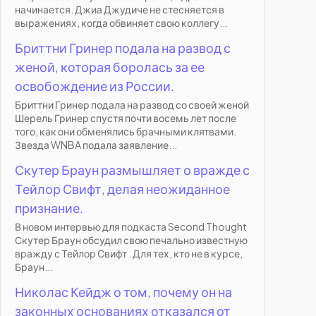
начинается. Джиа Джудиче не стесняется в
выражениях, когда обвиняет свою коллегу...
Бриттни Гринер подала на развод с
женой, которая боролась за ее
освобождение из России.
Бриттни Гринер подала на развод со своей женой
Шерель Гринер спустя почти восемь лет после
того, как они обменялись брачными клятвами.
Звезда WNBA подала заявление...
Скутер Браун размышляет о вражде с
Тейлор Свифт, делая неожиданное
признание.
В новом интервью для подкаста Second Thought
Скутер Браун обсудил свою печально известную
вражду с Тейлор Свифт . Для тех, кто не в курсе,
Браун...
Николас Кейдж о том, почему он на
законных основаниях отказался от