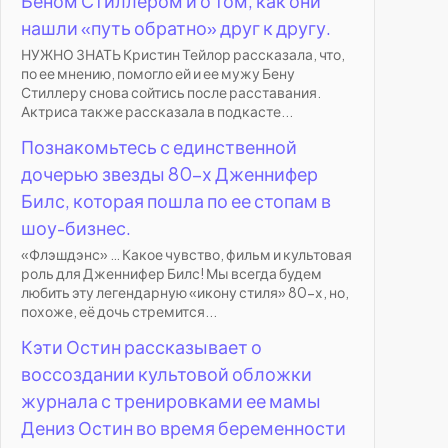
Беном Стиллером и о том, как они
нашли «путь обратно» друг к другу.
НУЖНО ЗНАТЬ Кристин Тейлор рассказала, что,
по ее мнению, помогло ей и ее мужу Бену
Стиллеру снова сойтись после расставания.
Актриса также рассказала в подкасте...
Познакомьтесь с единственной
дочерью звезды 80-х Дженнифер
Билс, которая пошла по ее стопам в
шоу-бизнес.
«Флэшдэнс» … Какое чувство, фильм и культовая
роль для Дженнифер Билс! Мы всегда будем
любить эту легендарную «икону стиля» 80-х, но,
похоже, её дочь стремится...
Кэти Остин рассказывает о
воссоздании культовой обложки
журнала с тренировками ее мамы
Дениз Остин во время беременности