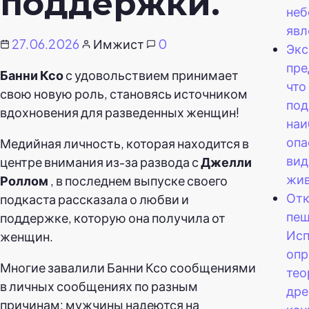
поддержки.
не
явл
27.06.2026
Имжист
0
Экс
пре
Банни Ксо
с удовольствием принимает
что
свою новую роль, становясь источником
под
вдохновения для разведенных женщин!
наи
опа
Медийная личность, которая находится в
вид
центре внимания из-за развода с
Джелли
жив
Роллом
, в последнем выпуске своего
От
подкаста рассказала о любви и
пещ
поддержке, которую она получила от
Исп
женщин.
опр
Многие завалили Банни Ксо сообщениями
тео
в личных сообщениях по разным
дре
причинам: мужчины надеются на