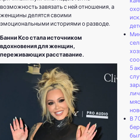
кан
возможность завязать с ней отношения, а
охо
женщины делятся своими
иск
эмоциональными историями о разводе.
дет
Мин
Банни Ксо стала источником
сел
вдохновения для женщин,
хоз
переживающих расставание.
соо
5 а
слу
зар
лич
мяс
нов
В 7
бер
был