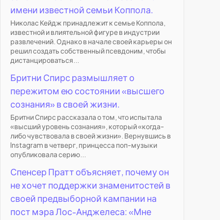
имени известной семьи Коппола.
Николас Кейдж принадлежит к семье Коппола,
известной и влиятельной фигуре в индустрии
развлечений. Однако в начале своей карьеры он
решил создать собственный псевдоним, чтобы
дистанцироваться...
Бритни Спирс размышляет о
пережитом ею состоянии «высшего
сознания» в своей жизни.
Бритни Спирс рассказала о том, что испытала
«высший уровень сознания», который «когда-
либо чувствовала в своей жизни». Вернувшись в
Instagram в четверг, принцесса поп-музыки
опубликовала серию...
Спенсер Пратт объясняет, почему он
не хочет поддержки знаменитостей в
своей предвыборной кампании на
пост мэра Лос-Анджелеса: «Мне