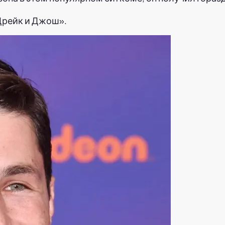
Дрейк и Джош».