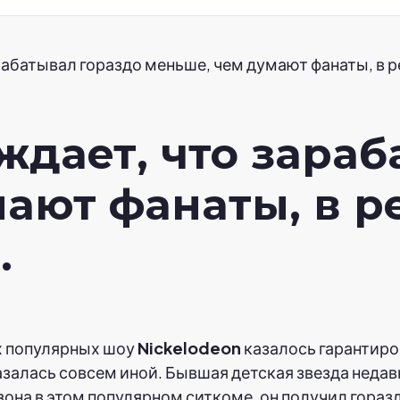
рабатывал гораздо меньше, чем думают фанаты, в 
дает, что зараб
ают фанаты, в р
.
х популярных шоу
Nickelodeon
казалось гарантиро
азалась совсем иной. Бывшая детская звезда недав
зона в этом популярном ситкоме, он получил гораз