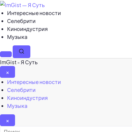
Интересные новости
Селебрити
Киноиндустрия
Музыка
Меню
Поиск
ImGist - Я Суть
×
Закрыть
Интересные новости
меню
Селебрити
Киноиндустрия
Музыка
×
Найти: