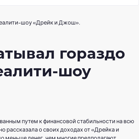
реалити-шоу «Дрейк и Джош».
атывал гораздо
еалити-шоу
ванным путем к финансовой стабильности на всю
но рассказала о своих доходах от «Дрейка и
до меньше денег, чем многие предполагают.