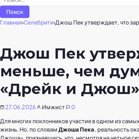
Главная
›
Селебрити
›
Джош Пек утверждает, что за
Джош Пек утверж
меньше, чем дум
«Дрейк и Джош»
27.06.2026
Имжист
0
Для многих поклонников участие в одном из самы
жизнь. Но, по словам
Джоша Пека
, реальность ок
Джоша», признавшись, что, несмотря на четыре се