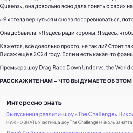
Queens», она довольно ясно дала понять о своих н
«Я хотела вернуться и снова посоревноваться, пот
Она добавила: «Я здесь ради короны. Я здесь, чтоб
Кажется, всё довольно просто, не так ли? Стоит т
Висаж ещё в 2024 году. Если и есть какая-то франш
Премьера шоу Drag Race Down Under vs. the World 
РАССКАЖИТЕ НАМ – ЧТО ВЫ ДУМАЕТЕ ОБ ЭТОМ
Интересно знать
Выпускница реалити-шоу «The Challenge» Никол
НУЖНО ЗНАТЬ Участница шоу The Challenge Николь Занатта 1 м
Джей Ди Вэнса высмеяли за макияж после участи