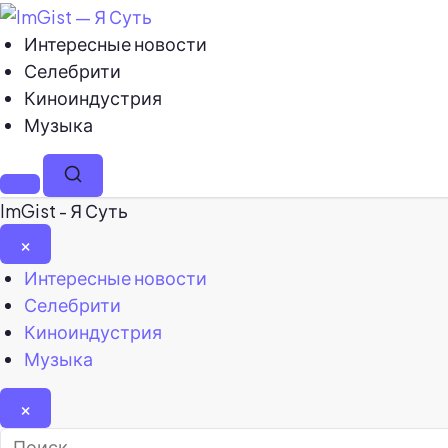
Интересные новости
Селебрити
Киноиндустрия
Музыка
Меню
Поиск
ImGist - Я Суть
×
Закрыть
Интересные новости
меню
Селебрити
Киноиндустрия
Музыка
×
Найти: