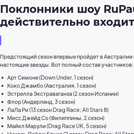
Поклонники шоу RuPaul
действительно входит 
Предстоящий сезон впервые пройдет в Австралии в
настоящие звезды. Вот полный состав участников:
Арт Симоне (Down Under, 1 сезон)
Коко Джамбо (Австралия, 1 сезон)
Эстрелла Экстраваганза (2 сезон Испании)
Флор (Андерленд, 3 сезон)
ЛаЛа Ри (13 сезон Drag Race; All Stars 8)
Мисс Джейд Со (Филиппины, 2 сезон)
Майкл Марули (Drag Race UK, 5 сезон)
Николь Пейдж Брукс (2 сезон Drag Race; All Stars