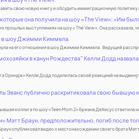
ставить свою новую книгу и обсудить иммиграционную политику п
 которые она получила на шоу «The View»: «Им было
прошлых выступлениях на шоу « The View ». Она рассказала, чт
о в шоу Джимми Киммела.
ула на его отношения в шоу Джимми Киммела . Ведущий расспро
охозяйки в канун Рождества" Келли Додд назвала
 Ориндж» Келли Додд поделилась своей реакцией на выдвинутые
ь Эванс публично раскритиковала свою бывшую к
бывшая коллега по шоу «Teen Mom 2» Бриана ДеХесус ответила на 
 Мэтт Браун, предположительно, погиб после того,
Браун опубликовал видео о местонахождении своего брата Мэтта 