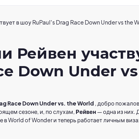
вует в шоу RuPaul's Drag Race Down Under vs the W
и Рейвен участв
ce Down Under vs
rag Race Down Under vs. the World
, добро пожалов
оящем сезоне, и, по слухам,
Рейвен
— одна из них. 
е в World of Wonder и теперь работает личным ви