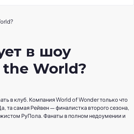
orld?
ует в шоу
 the World?
ать в клуб. Компания World of Wonder только что
Да, та самая Рейвен — финалистка второго сезона,
зажистом РуПола. Фанаты в полном недоумении и