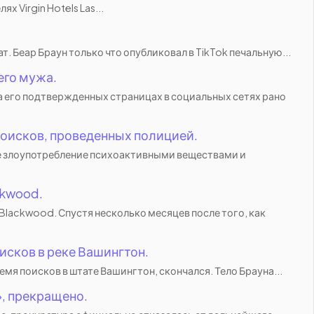
 Virgin Hotels Las...
. Беар Браун только что опубликовал в TikTok печальную...
его мужа.
на его подтвержденных страницах в социальных сетях рано
поисков, проведенных полицией.
мое злоупотребление психоактивными веществами и
ckwood.
 Blackwood. Спустя несколько месяцев после того, как
сков в реке Вашингтон.
мя поисков в штате Вашингтон, скончался. Тело Брауна...
, прекращено.