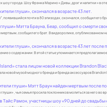
оу города. Шоу Фрэнка Марино « Дивы, дрэг и напитки » в отелях
ители глуши», скончался в возрасте 43 лет.
, появившийся почти в 80 эпизодах, скончался, сообщил его брат
глуши» Мэтта Брауна, Беар, сообщил о смерти сво
ен мертвым, сообщил его брат. В видеоролике, опубликованном 
ители глуши», скончался в возрасте 43 лет после 
ждение о содержании: В этой статье упоминается предполагае
Island» стала лицом новой коллекции Brandon Bla
тала новой музой модного бренда и бренда аксессуаров Brandon
тели глуши» Мэтт Браун найден мертвым после пои
луши» , чья семья просила поклонников молиться за него во вре
 Тайс Рамон, участницы шоу «90 дней до свадьбы»