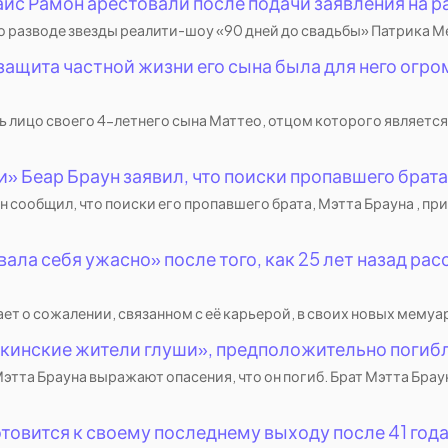
йс Рамон арестовали после подачи заявления на р
о о разводе звезды реалити-шоу «90 дней до свадьбы» Патрика М
защита частной жизни его сына была для него огро
лицо своего 4-летнего сына Маттео, отцом которого является
» Беар Браун заявил, что поиски пропавшего брат
 сообщил, что поиски его пропавшего брата, Мэтта Брауна , пр
ла себя ужасно» после того, как 25 лет назад ра
 сожалении, связанном с её карьерой, в своих новых мемуарах
скинские жители глуши», предположительно погибл
тта Брауна выражают опасения, что он погиб. Брат Мэтта Брау
товится к своему последнему выходу после 41 год