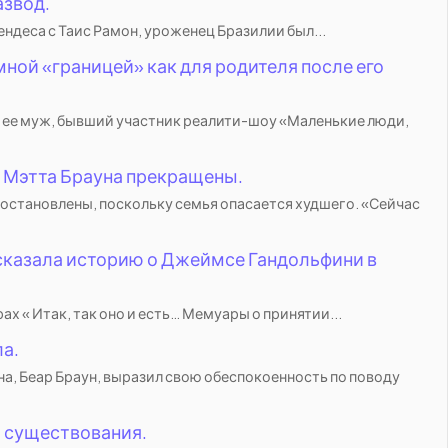
азвод.
ендеса с Таис Рамон, уроженец Бразилии был...
мной «границей» как для родителя после его
 ее муж, бывший участник реалити-шоу «Маленькие люди,
а Мэтта Брауна прекращены.
иостановлены, поскольку семья опасается худшего. «Сейчас
ссказала историю о Джеймсе Гандольфини в
 « Итак, так оно и есть… Мемуары о принятии...
а.
на, Беар Браун, выразил свою обеспокоенность по поводу
а существования.