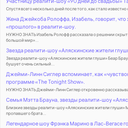
Участницу реалити-шоу «90 дней до свадьбы» Та
Спустя всего несколько дней после того, как стало известн
Жена Джейкоба Ролоффа, Изабель, говорит, что 
«прошлого» в реалити-шоу.
НУЖНО ЗНАТЬ Изабель Ролофф рассказала о решении скрыть 
большой мир»...
Звезда реалити-шоу «Аляскинские жители глуши
Звезда реалити-шоу «Аляскинские жители глуши» Беар Браун
бушует очень сильный...
Джейми-Линн Сиглер вспоминает, как «чувствова
программе «The Tonight Show».
НУЖНО ЗНАТЬ Джейми-Линн Сиглер откровенно рассказывает о
Семья Мэтта Брауна, звезды реалити-шоу «Аля
Близкие звезды реалити-шоу «Аляскинские жители глуши» Мэ
пропавшего брата...
Легендарное шоу Фрэнка Марино в Лас-Вегасе го