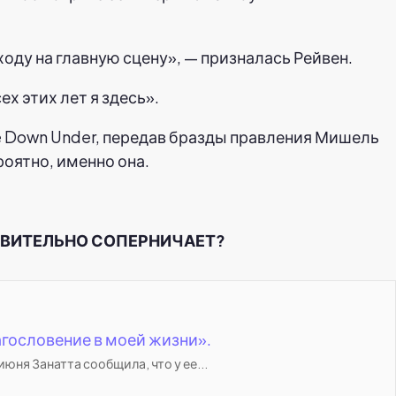
ходу на главную сцену», — призналась Рейвен.
ех этих лет я здесь».
ce Down Under, передав бразды правления Мишель
роятно, именно она.
СТВИТЕЛЬНО СОПЕРНИЧАЕТ?
гословение в моей жизни».
юня Занатта сообщила, что у ее...