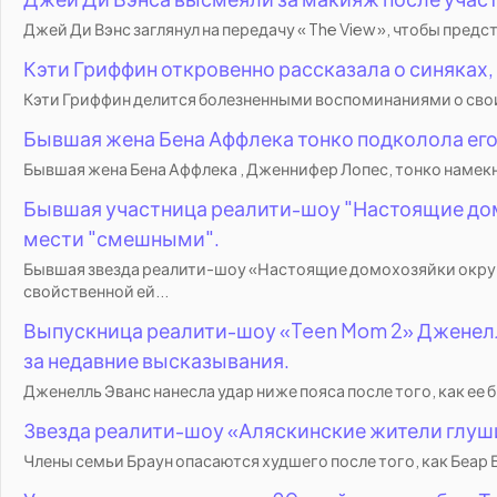
Джей Ди Вэнс заглянул на передачу « The View », чтобы пред
Кэти Гриффин откровенно рассказала о синяках,
Кэти Гриффин делится болезненными воспоминаниями о своих 
Бывшая жена Бена Аффлека тонко подколола ег
Бывшая жена Бена Аффлека , Дженнифер Лопес, тонко намекн
Бывшая участница реалити-шоу "Настоящие дом
мести "смешными".
Бывшая звезда реалити-шоу «Настоящие домохозяйки округа
свойственной ей...
Выпускница реалити-шоу «Teen Mom 2» Дженелл
за недавние высказывания.
Дженелль Эванс нанесла удар ниже пояса после того, как ее 
Звезда реалити-шоу «Аляскинские жители глуши»
Члены семьи Браун опасаются худшего после того, как Беар 