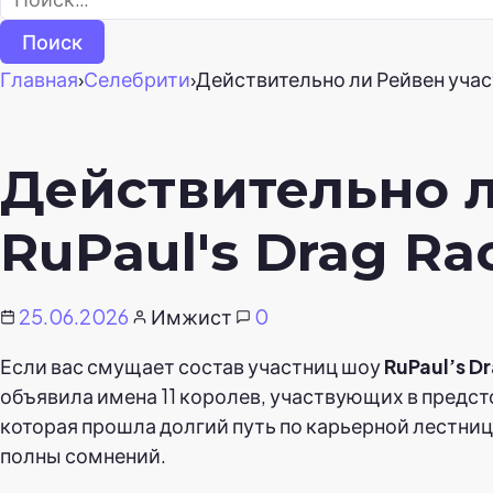
Главная
›
Селебрити
›
Действительно ли Рейвен участ
Действительно л
RuPaul's Drag Ra
25.06.2026
Имжист
0
Если вас смущает состав участниц шоу
RuPaul’s D
объявила имена 11 королев, участвующих в предст
которая прошла долгий путь по карьерной лестниц
полны сомнений.