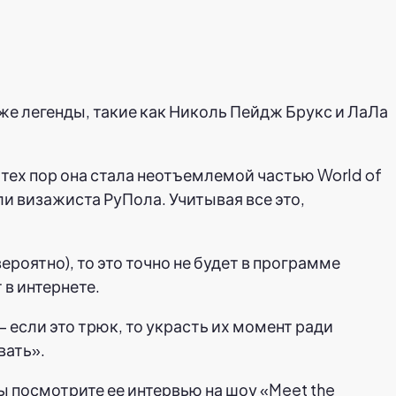
же легенды, такие как Николь Пейдж Брукс и ЛаЛа
 С тех пор она стала неотъемлемой частью World of
оли визажиста РуПола. Учитывая все это,
ероятно), то это точно не будет в программе
 в интернете.
 если это трюк, то украсть их момент ради
вать».
вы посмотрите ее интервью на шоу «Meet the