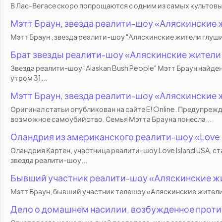
В Лас-Вегасе скоро попрощаются с одним из самых культовых ш
Мэтт Браун, звезда реалити-шоу «Аляскинские ж
Мэтт Браун , звезда реалити-шоу "Аляскинские жители глуши"
Брат звезды реалити-шоу «Аляскинские жители 
Звезда реалити-шоу "Alaskan Bush People" Мэтт Браун найд
утром 31...
Мэтт Браун, звезда реалити-шоу «Аляскинские ж
Оригинал статьи опубликован на сайте E! Online. Предупре
возможное самоубийство. Семья Мэтта Брауна понесла...
Оландрия из американского реалити-шоу «Love 
Оландрия Картен, участница реалити-шоу Love Island USA, с
звезда реалити-шоу...
Бывший участник реалити-шоу «Аляскинские жи
Мэтт Браун, бывший участник телешоу «Аляскинские жители г
Дело о домашнем насилии, возбужденное против