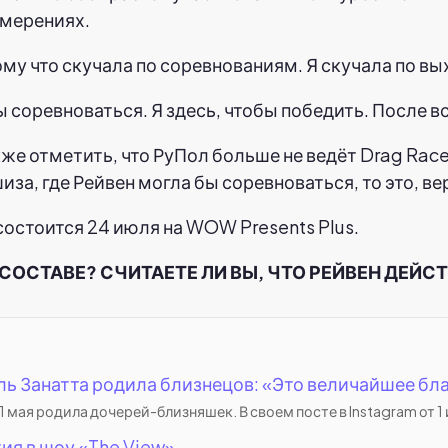
амерениях.
ому что скучала по соревнованиям. Я скучала по вы
ы соревноваться. Я здесь, чтобы победить. После вс
акже отметить, что РуПол больше не ведёт Drag Ra
иза, где Рейвен могла бы соревноваться, то это, ве
состоится 24 июля на WOW Presents Plus.
 СОСТАВЕ? СЧИТАЕТЕ ЛИ ВЫ, ЧТО РЕЙВЕН ДЕЙ
ь Занатта родила близнецов: «Это величайшее бла
ая родила дочерей-близняшек. В своем посте в Instagram от 1 и
я в шоу «The View».