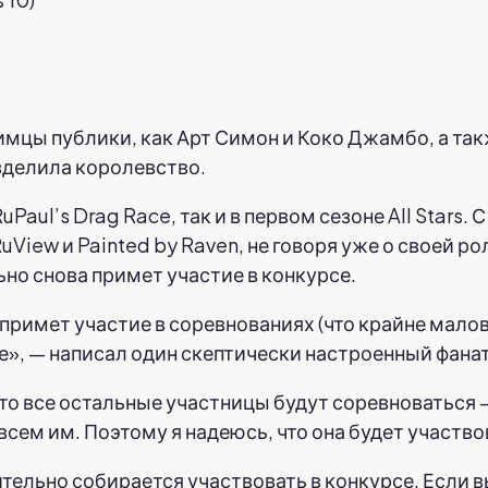
имцы публики, как Арт Симон и Коко Джамбо, а так
азделила королевство.
Paul’s Drag Race, так и в первом сезоне All Stars.
uView и Painted by Raven, не говоря уже о своей р
ьно снова примет участие в конкурсе.
 примет участие в соревнованиях (что крайне малов
же», — написал один скептически настроенный фанат
то все остальные участницы будут соревноваться —
сем им. Поэтому я надеюсь, что она будет участво
вительно собирается участвовать в конкурсе. Если 