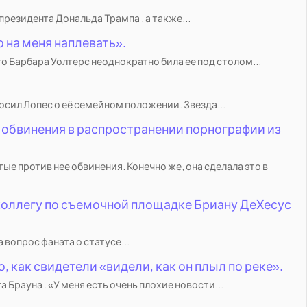
резидента Дональда Трампа , а также...
 на меня наплевать».
о Барбара Уолтерс неоднократно била ее под столом...
сил Лопес о её семейном положении. Звезда...
 обвинения в распространении порнографии из
 против нее обвинения. Конечно же, она сделала это в
оллегу по съемочной площадке Бриану ДеХесус
вопрос фаната о статусе...
 как свидетели «видели, как он плыл по реке».
Брауна . «У меня есть очень плохие новости...