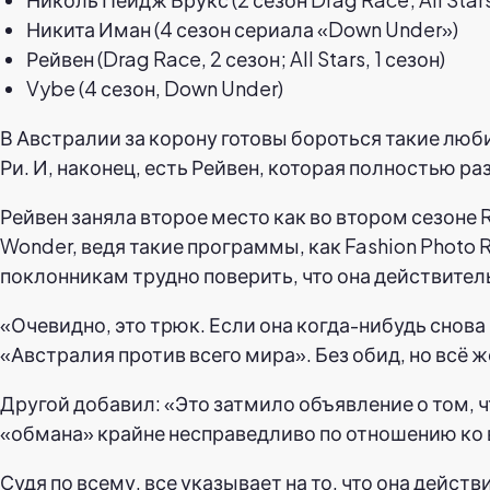
Никита Иман (4 сезон сериала «Down Under»)
Рейвен (Drag Race, 2 сезон; All Stars, 1 сезон)
Vybe (4 сезон, Down Under)
В Австралии за корону готовы бороться такие люб
Ри. И, наконец, есть Рейвен, которая полностью р
Рейвен заняла второе место как во втором сезоне Ru
Wonder, ведя такие программы, как Fashion Photo R
поклонникам трудно поверить, что она действител
«Очевидно, это трюк. Если она когда-нибудь снова
«Австралия против всего мира». Без обид, но всё 
Другой добавил: «Это затмило объявление о том, ч
«обмана» крайне несправедливо по отношению ко в
Судя по всему, все указывает на то, что она дейст