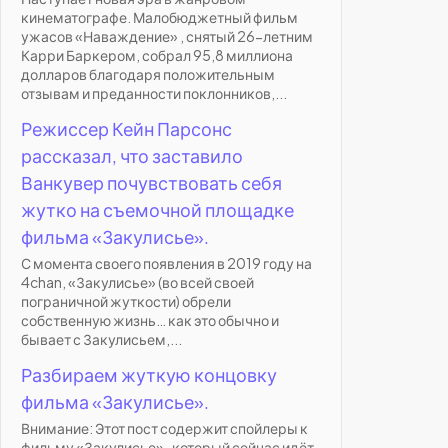
кинематографе. Малобюджетный фильм
ужасов «Наваждение» , снятый 26-летним
Карри Баркером, собрал 95,8 миллиона
долларов благодаря положительным
отзывам и преданности поклонников,...
Режиссер Кейн Парсонс
рассказал, что заставило
Ванкувер почувствовать себя
жутко на съемочной площадке
фильма «Закулисье».
С момента своего появления в 2019 году на
4chan, «Закулисье» (во всей своей
пограничной жуткости) обрели
собственную жизнь… как это обычно и
бывает с Закулисьем,...
Разбираем жуткую концовку
фильма «Закулисье».
Внимание: Этот пост содержит спойлеры к
фильму «Закулисье» , который сейчас идёт