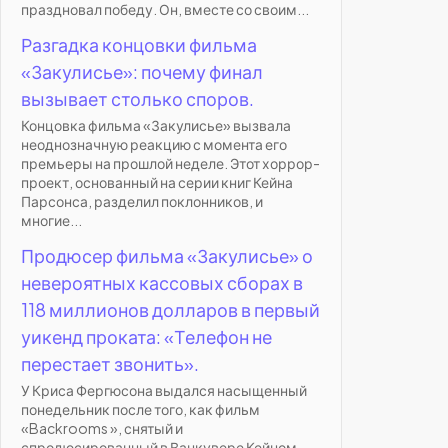
праздновал победу. Он, вместе со своим...
Разгадка концовки фильма
«Закулисье»: почему финал
вызывает столько споров.
Концовка фильма «Закулисье» вызвала
неоднозначную реакцию с момента его
премьеры на прошлой неделе. Этот хоррор-
проект, основанный на серии книг Кейна
Парсонса, разделил поклонников, и
многие...
Продюсер фильма «Закулисье» о
невероятных кассовых сборах в
118 миллионов долларов в первый
уикенд проката: «Телефон не
перестает звонить».
У Криса Фергюсона выдался насыщенный
понедельник после того, как фильм
«Backrooms », снятый и
спродюсированный в Ванкувере Кейном