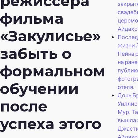
режиссера
закрыт
свадеб
фильма
церемо
Айдахо
«Закулисье»
Послед
жизни 
забыть о
Пейна 
на ране
формальном
публик
фотогр
обучении
отеля.
Дочь Б
после
Уиллис
Мур, Т
успеха этого
вышла 
Джасти
Айдахо