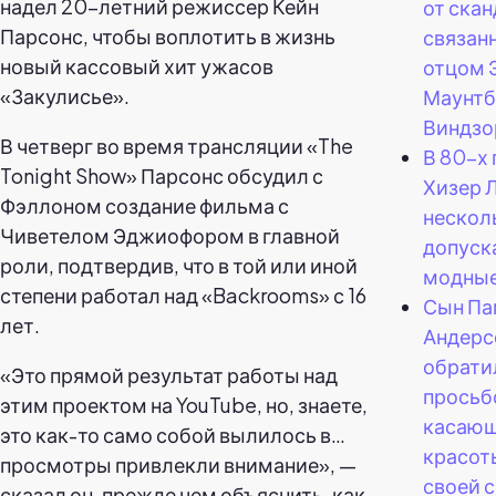
надел 20-летний режиссер Кейн
от скан
Парсонс, чтобы воплотить в жизнь
связанн
новый кассовый хит ужасов
отцом 
«Закулисье».
Маунтб
Виндзо
В четверг во время трансляции «The
В 80-х 
Tonight Show» Парсонс обсудил с
Хизер 
Фэллоном создание фильма с
нескол
Чиветелом Эджиофором в главной
допуск
роли, подтвердив, что в той или иной
модные
степени работал над «Backrooms» с 16
Сын П
лет.
Андерс
обратил
«Это прямой результат работы над
просьб
этим проектом на YouTube, но, знаете,
касаю
это как-то само собой вылилось в…
красот
просмотры привлекли внимание», —
своей 
сказал он, прежде чем объяснить, как