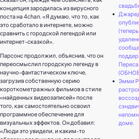
свадьб
концепция зародилась из вирусного
Джаред
поста на 4chan. «Я думаю, что то, как
опубли
это сработало в интернете, можно
(теперь
сравнить с городской легендой или
удален
интернет-сказкой».
сообще
Парсонс продолжил, объяснив, что он
поддер
переосмыслил городскую легенду в
Переса
научно-фантастическом ключе,
(ОБНО
загрузив собственную серию
Эмми Р
короткометражных фильмов в стиле
растро
«найденных видеозаписей» после
воссоз
того, как самостоятельно освоил
сэндви
программное обеспечение для
напомн
визуальных эффектов. Он добавил:
доме.
«Люди это увидели, и каким-то