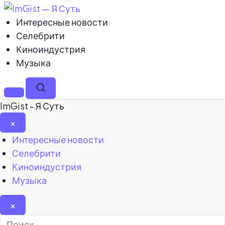
Интересные новости
Селебрити
Киноиндустрия
Музыка
Меню
Поиск
ImGist - Я Суть
×
Закрыть
Интересные новости
меню
Селебрити
Киноиндустрия
Музыка
×
Найти: