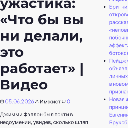
ужастика:
Бритни
откров
«Что бы вы
расска
«нелов
ни делали,
побочн
эффект
это
ботокс
Пейдж 
работает» |
объявл
личных
Видео
в новом
призна
Новая 
05.06.2026
Имжист
0
принце
Джимми Фэллон был почти в
Евгени
недоумении, увидев, сколько шляп
Бруксб