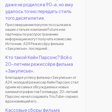
даже не родился в 90-е, но ему
удалось точно передать стиль
того десятилетия.
При совершении покупок по ссылкам в
наших статьях компания Future и ее
партнеры по распространению
информации могут получать комиссию.
Источник: A24 Режиссёру фильма
«Закулисье», последней...
Кто такой Кейн Парсонс? Всё о
20-летнем режиссёре фильма
«Закулисье».
Благодаря успеху фильма «Закулисье» от
A24, молодой режиссер Кейн Парсонс стал
одним из самых обсуждаемых новых
кинематографистов Голливуда. 20-летний
Парсонс начал создавать YouTube-сериал,
вдохновивший его...
Кассовые сборы фильма