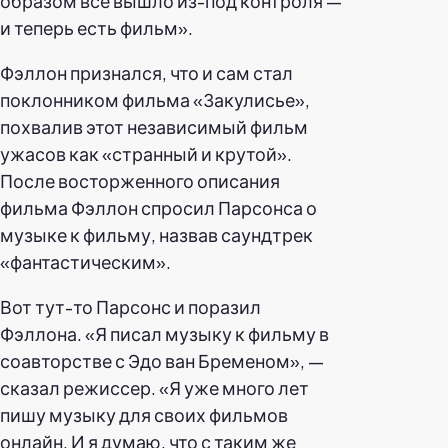
образом все вышло из-под контроля —
и теперь есть фильм».
Фэллон признался, что и сам стал
поклонником фильма «Закулисье»,
похвалив этот независимый фильм
ужасов как «странный и крутой».
После восторженного описания
фильма Фэллон спросил Парсонса о
музыке к фильму, назвав саундтрек
«фантастическим».
Вот тут-то Парсонс и поразил
Фэллона. «Я писал музыку к фильму в
соавторстве с Эдо ван Бременом», —
сказал режиссер. «Я уже много лет
пишу музыку для своих фильмов
онлайн. И я думаю, что с таким же