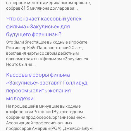
на первом месте в американском прокате,
собрав 81,5 миллиона долларов за...
Что означает кассовый успех
фильма «Закулисье» для
будущего франшизы?
Это были блестящие выходные в прокате.
Режиссер Кейн Парсонс, в свои 20 лет,
возглавил чарты со своим дебютным
полнометражным фильмом «Закулисье».
Но это был не...
Кассовые сборы фильма
«Закулисье» заставят Голливуд
переосмыслить желания
молодежи.
На прошедшей в минувшие выходные
конференции Produced By, ежегодном
собрании продюсеров, организованном
Ассоциацией профессиональных
продюсеров Америки (PGA), Джейсон Блум