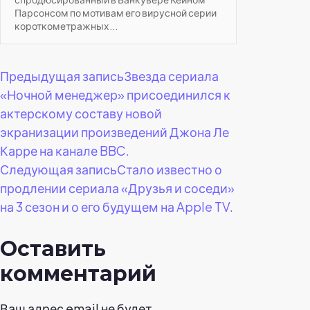
Парсонсом по мотивам его вирусной серии
короткометражных...
Навигация
Предыдущая запись
Звезда сериала
«Ночной менеджер» присоединился к
по
актерскому составу новой
экранизации произведений Джона Ле
записям
Карре на канале BBC.
Следующая запись
Стало известно о
продлении сериала «Друзья и соседи»
на 3 сезон и о его будущем на Apple TV.
Оставить
комментарий
Ваш адрес email не будет