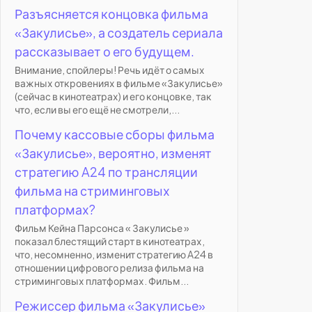
Разъясняется концовка фильма
«Закулисье», а создатель сериала
рассказывает о его будущем.
Внимание, спойлеры! Речь идёт о самых
важных откровениях в фильме «Закулисье»
(сейчас в кинотеатрах) и его концовке, так
что, если вы его ещё не смотрели,...
Почему кассовые сборы фильма
«Закулисье», вероятно, изменят
стратегию A24 по трансляции
фильма на стриминговых
платформах?
Фильм Кейна Парсонса « Закулисье »
показал блестящий старт в кинотеатрах,
что, несомненно, изменит стратегию A24 в
отношении цифрового релиза фильма на
стриминговых платформах. Фильм...
Режиссер фильма «Закулисье»