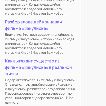
в кинотеатрах. Когда неудавшийся
архитектор и владелец мебельного
магазина Кларк ( Чиветел Эджиофор...
Разбор зловещей концовки
фильма «Закулисье»
Внимание: Этот пост содержит спойлеры к
фильму «Закулисье» , который сейчас идёт
в кинотеатрах. Когда неудавшийся
архитектор и владелец мебельного
магазина Кларк ( Чиветел Эджиофор...
Как выглядит существо из
фильма «Закулисье» в реальной
жизни.
Содержит спойлеры к фильму «Закулисье».
Очевидно, что главной изюминкой фильма
«Закулисье», режиссерского дебюта Кейна
Парсонса, основанного на его невероятно
успешной серии видеороликов на YouTube,
являются...