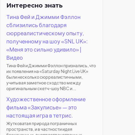
Интересно знать
Тина Фей и Джимми Фэллон
сблизились благодаря
сюрреалистическому опыту,
полученному на шоу «SNL UK»:
«Меня это сильно удивило» |
Видео
Тина Фей и Джимми Фэллон признались, что
их появления на «Saturday Night Live UK»
были несколько сюрреалистичными,
учитывая заметное сходство между
оригинальным скетч-шоу NBC и...
Художественное оформление
фильма «Закулисье» — это
настоящая игра в тетрис.
Жутковатая природа пограничных
пространств, и в частности идея
бесконечных, внепространственных