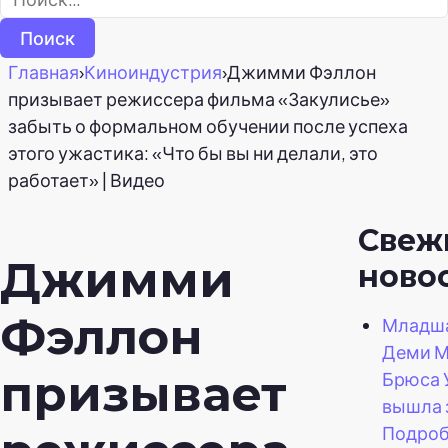
Главная
›
Киноиндустрия
›
Джимми Фэллон
призывает режиссера фильма «Закулисье»
забыть о формальном обучении после успеха
этого ужастика: «Что бы вы ни делали, это
работает» | Видео
Свеж
Джимми
ново
Фэллон
Младша
Деми М
призывает
Брюса 
вышла 
Подроб