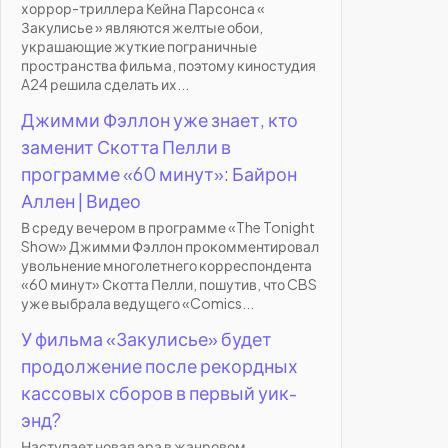
хоррор-триллера Кейна Парсонса «
Закулисье » являются желтые обои,
украшающие жуткие пограничные
пространства фильма, поэтому киностудия
A24 решила сделать их...
Джимми Фэллон уже знает, кто
заменит Скотта Пелли в
программе «60 минут»: Байрон
Аллен | Видео
В среду вечером в программе «The Tonight
Show» Джимми Фэллон прокомментировал
увольнение многолетнего корреспондента
«60 минут» Скотта Пелли, пошутив, что CBS
уже выбрала ведущего «Comics...
У фильма «Закулисье» будет
продолжение после рекордных
кассовых сборов в первый уик-
энд?
Наступает новая эра в жанровом