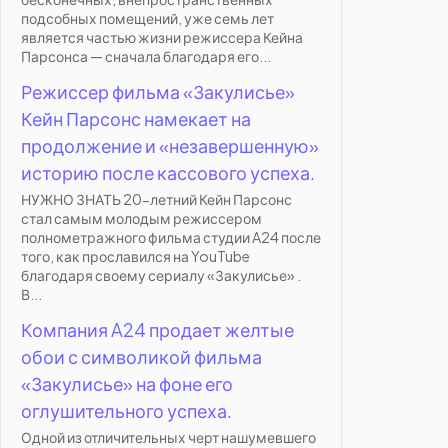
подсобных помещений, уже семь лет
является частью жизни режиссера Кейна
Парсонса — сначала благодаря его...
Режиссер фильма «Закулисье»
Кейн Парсонс намекает на
продолжение и «незавершенную»
историю после кассового успеха.
НУЖНО ЗНАТЬ 20-летний Кейн Парсонс
стал самым молодым режиссером
полнометражного фильма студии A24 после
того, как прославился на YouTube
благодаря своему сериалу «Закулисье» .
В...
Компания A24 продает желтые
обои с символикой фильма
«Закулисье» на фоне его
оглушительного успеха.
Одной из отличительных черт нашумевшего