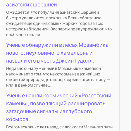
азиатских шершней.
Ожидается, что популяция азиатских шершней
быстро увеличится, поскольку Великобританию
ожидает еще один из самых жарких годов за всю
историю наблюдений. Эксперты предупреждают, что
необычно теплая...
Ученые обнаружили в лесах Мозамбика
нового, неуловимого хамелеона и
назвали его в честь Джейн Гудолл.
Недавно обнаруженный в Мозамбике хамелеон
напоминает о том, что некоторые из важнейших
открытий природы до сих пор скрываются на виду —
или, в данном случае,...
Ученые нашли космический «Розеттский
камень», позволяющий расшифровать
загадочные сигналы из глубокого
космоса.
Всего несколько лет назад с плоскости Млечного пути