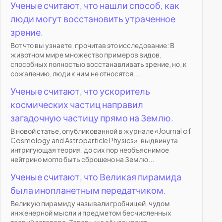
Ученые считают, что нашли способ, как
люди могут восстановить утраченное
зрение.
Вот что вы узнаете, прочитав это исследование: В
животном мире множество примеров видов,
способных полностью восстанавливать зрение, но, к
сожалению, люди к ним не относятся....
Ученые считают, что ускоритель
космических частиц направил
загадочную частицу прямо на Землю.
В новой статье, опубликованной в журнале «Journal of
Cosmology and Astroparticle Physics», выдвинута
интригующая теория: до сих пор необъяснимое
нейтрино могло быть сброшено на Землю...
Ученые считают, что Великая пирамида
была инопланетным передатчиком.
Великую пирамиду называли гробницей, чудом
инженерной мысли и предметом бесчисленных
теорий заговора. Теперь же её называют