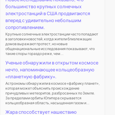
большинство крупных солнечных
электростанций в США продвигаются
вперед с удивительно небольшим
сопротивлением.
Крупные солнечные электростанции часто попадают
в заголовки новостей, когда жители близлежащих
домов выражают протест, но новые
общенациональные исследования показывают, что
такие споры гораздо реже, чем...
Ученые обнаружили в открытом космосе
нечто, напоминающее кольцеобразную
«планетную фабрику».
Астрономы обнаружили в космосе «фабрику планет»,
которая может объяснить происхождение
причудливых метеоритов, разбросанных по Земле.
За пределами орбиты Юпитера скрывается
кольцеобразная область, насыщенная газом и...
Жара способствует нашествию