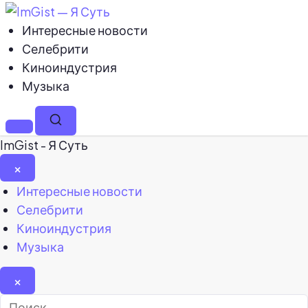
Интересные новости
Селебрити
Киноиндустрия
Музыка
Меню
Поиск
ImGist - Я Суть
×
Закрыть
Интересные новости
меню
Селебрити
Киноиндустрия
Музыка
×
Найти: