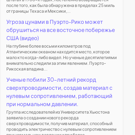
после того, как была обнаружена в пределах 25 миль
от границы Техаса и Мексики,...
Угроза цунами в Пуэрто-Рико может
обрушиться на все восточное побережье
США (видео)
На глубине более восьми километров под
Атлантическим океаном находится место, которое
мало кто когда-либо видел. Но ученые десятилетиями
внимательно следили за этим явлением. Пуэрто-
Рикоская впадина...
Ученые побили 30-летний рекорд
сверхпроводимости, создав материал с
нулевым сопротивлением, работающий
при нормальном давлении.
Группа исследователей из Университета Хьюстона
заявила о создании нового рекорда
сверхпроводимости, получив материал, способный
проводить электричество с нулевым сопротивлением
при нормальном давлении и при более...