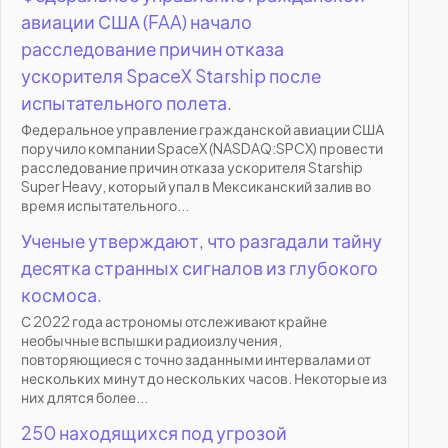
авиации США (FAA) начало
расследование причин отказа
ускорителя SpaceX Starship после
испытательного полета.
Федеральное управление гражданской авиации США
поручило компании SpaceX (NASDAQ:SPCX) провести
расследование причин отказа ускорителя Starship
Super Heavy, который упал в Мексиканский залив во
время испытательного...
Ученые утверждают, что разгадали тайну
десятка странных сигналов из глубокого
космоса.
С 2022 года астрономы отслеживают крайне
необычные вспышки радиоизлучения,
повторяющиеся с точно заданными интервалами от
нескольких минут до нескольких часов. Некоторые из
них длятся более...
250 находящихся под угрозой