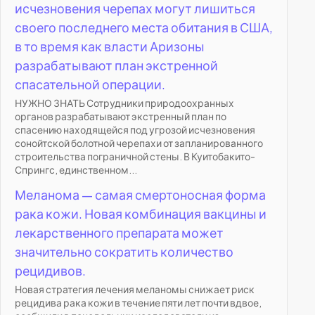
исчезновения черепах могут лишиться
своего последнего места обитания в США,
в то время как власти Аризоны
разрабатывают план экстренной
спасательной операции.
НУЖНО ЗНАТЬ Сотрудники природоохранных
органов разрабатывают экстренный план по
спасению находящейся под угрозой исчезновения
сонойтской болотной черепахи от запланированного
строительства пограничной стены. В Куитобакито-
Спрингс, единственном...
Меланома — самая смертоносная форма
рака кожи. Новая комбинация вакцины и
лекарственного препарата может
значительно сократить количество
рецидивов.
Новая стратегия лечения меланомы снижает риск
рецидива рака кожи в течение пяти лет почти вдвое,