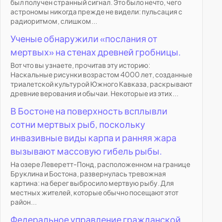
был получен странный сигнал. Это было нечто, чего
астрономы никогда прежде не видели: пульсация с
радиоритмом, слишком...
Ученые обнаружили «послания от
мертвых» на стенах древней гробницы.
Вот что вы узнаете, прочитав эту историю:
Наскальные рисунки возрастом 4000 лет, созданные
триалетской культурой Южного Кавказа, раскрывают
древние верования и обычаи. Некоторые из этих...
В Бостоне на поверхность всплывли
сотни мертвых рыб, поскольку
инвазивные виды карпа и ранняя жара
вызывают массовую гибель рыбы.
На озере Леверетт-Понд, расположенном на границе
Бруклина и Бостона, развернулась тревожная
картина: на берег выбросило мертвую рыбу. Для
местных жителей, которые обычно посещают этот
район...
Федеральное управление гражданской