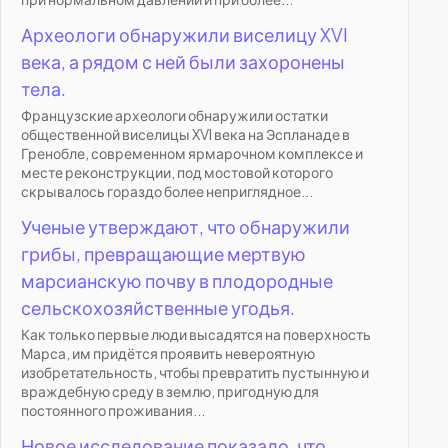
Археологи обнаружили виселицу XVI
века, а рядом с ней были захоронены
тела.
Французские археологи обнаружили остатки
общественной виселицы XVI века на Эспланаде в
Гренобле, современном ярмарочном комплексе и
месте реконструкции, под мостовой которого
скрывалось гораздо более неприглядное...
Ученые утверждают, что обнаружили
грибы, превращающие мертвую
марсианскую почву в плодородные
сельскохозяйственные угодья.
Как только первые люди высадятся на поверхность
Марса, им придётся проявить невероятную
изобретательность, чтобы превратить пустынную и
враждебную среду в землю, пригодную для
постоянного проживания...
Новое исследование показало, что