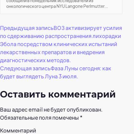
сообщили в понедельник исследователи из
онкологического центра NYU Langone Perlmutter...
Навигация
Предыдущая запись
ВОЗ активизирует усилия
по сдерживанию распространения лихорадки
по
Эбола посредством клинических испытаний
лекарственных препаратов и внедрения
записям
диагностических методов.
Следующая запись
Фаза Луны сегодня: как
будет выглядеть Луна 3 июля.
Оставить комментарий
Ваш адрес email не будет опубликован.
Обязательные поля помечены
*
Комментарий