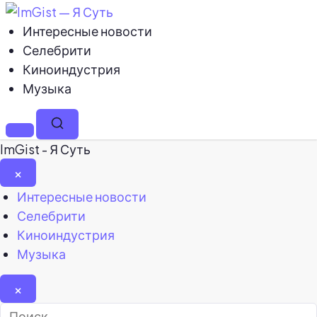
Интересные новости
Селебрити
Киноиндустрия
Музыка
Меню
Поиск
ImGist - Я Суть
×
Закрыть
Интересные новости
меню
Селебрити
Киноиндустрия
Музыка
×
Найти: