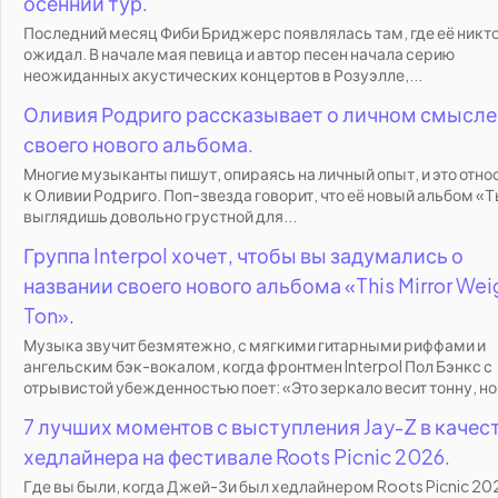
осенний тур.
Последний месяц Фиби Бриджерс появлялась там, где её никто
ожидал. В начале мая певица и автор песен начала серию
неожиданных акустических концертов в Розуэлле,...
Оливия Родриго рассказывает о личном смысле
своего нового альбома.
Многие музыканты пишут, опираясь на личный опыт, и это отно
к Оливии Родриго. Поп-звезда говорит, что её новый альбом «
выглядишь довольно грустной для...
Группа Interpol хочет, чтобы вы задумались о
названии своего нового альбома «This Mirror Wei
Ton».
Музыка звучит безмятежно, с мягкими гитарными риффами и
ангельским бэк-вокалом, когда фронтмен Interpol Пол Бэнкс с
отрывистой убежденностью поет: «Это зеркало весит тонну, но, 
7 лучших моментов с выступления Jay-Z в качес
хедлайнера на фестивале Roots Picnic 2026.
Где вы были, когда Джей-Зи был хедлайнером Roots Picnic 20