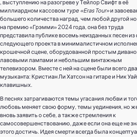
, выступлению на разогреве у Тейлор Свифт в её
миллиардном кассовом
туре «Eras Tour»
и завоев
большего количества наград, чем любой другой н
на премию «Грэмми» 2024 года, она без труда
представила публике восемь неизданных песен из 
следующего проекта в минималистичном исполнен
крошечной сцене, оборудованной простым дивано
лавовыми лампами и небольшим винтажным
телевизором. Вместе с ней на сцене были всего дв
музыканта: Кристиан Ли Хатсон на гитаре и Ник Уай
клавишных.
В песнях затрагиваются темы угасания любви и тог
любовь меняет свою форму, темы уединения, но ж
вновь заявить о себе, а также стремления к
самосовершенствованию, даже если она еще не зна
этого достичь. Идея смерти всегда была концепту