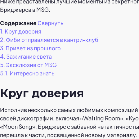
Ниже представлены лучшие моменты из секретно
Бриджерса в MSG.
Содержание
Свернуть
1.
Круг доверия
2.
Фиби отправляется в кантри-клуб
3.
Привет из прошлого
4.
Зажигание света
5.
Эксклюзив от MSG
5.1.
Интересно знать
Круг доверия
Исполнив несколько самых любимых композиций 
своей дискографии, включая «Waiting Room», «Kyo
«Moon Song», Бриджерс с забавной нетактичност
перешла к части, посвященной новому материалу.