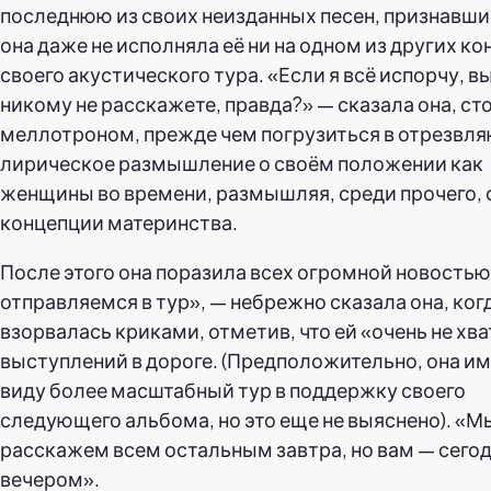
последнюю из своих неизданных песен, признавшис
она даже не исполняла её ни на одном из других ко
своего акустического тура. «Если я всё испорчу, в
никому не расскажете, правда?» — сказала она, сто
меллотроном, прежде чем погрузиться в отрезвл
лирическое размышление о своём положении как
женщины во времени, размышляя, среди прочего, 
концепции материнства.
После этого она поразила всех огромной новость
отправляемся в тур», — небрежно сказала она, ког
взорвалась криками, отметив, что ей «очень не хв
выступлений в дороге. (Предположительно, она им
виду более масштабный тур в поддержку своего
следующего альбома, но это еще не выяснено). «М
расскажем всем остальным завтра, но вам — сего
вечером».