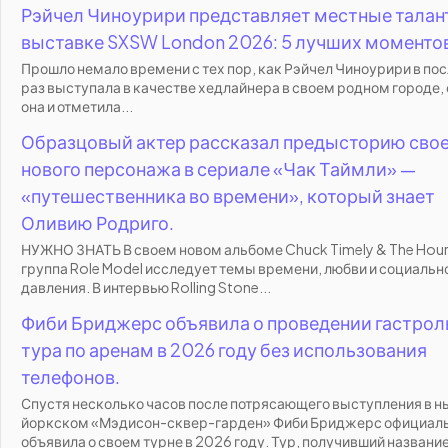
Рэйчел Чиноурири представляет местные талан
выставке SXSW London 2026: 5 лучших моменто
Прошло немало времени с тех пор, как Рэйчел Чиноурири в по
раз выступала в качестве хедлайнера в своем родном городе, 
она и отметила...
Образцовый актер рассказал предысторию сво
нового персонажа в сериале «Чак Таймли» —
«путешественника во времени», который знает
Оливию Родриго.
НУЖНО ЗНАТЬ В своем новом альбоме Chuck Timely & The Hour
группа Role Model исследует темы времени, любви и социальн
давления. В интервью Rolling Stone...
Фиби Бриджерс объявила о проведении гастрол
тура по аренам в 2026 году без использования
телефонов.
Спустя несколько часов после потрясающего выступления в н
йоркском «Мэдисон-сквер-гарден» Фиби Бриджерс официал
объявила о своем турне в 2026 году. Тур, получивший название