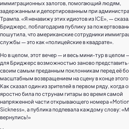
иммиграционных залогов, помогающий людям,
задержанным и депортированным при администр
Трампа. «Я ненавижу этих идиотов из ICE», — сказ
Бриджерс, поблагодарив публику за пожертвовани
пошутила, что американские сотрудники иммигр
службы — это как «полицейские в квадрате».
Но в целом, этот вечер — и весь мини-тур в целом 
для Бриджерс возможностью заново представить 
своим самым преданным поклонникам перед её б
масштабным возвращением на сцену в конце этого 
Как сказал один из зрителей в первом ряду, когда 
яростно била по струнам гитары во время самой
напряженной части открывающего номера «Motio
Sickness», а публика подпевала каждому слову: «
вернулись!»