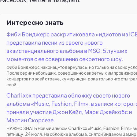
Интересно знать
Фиби Бриджерс раскритиковала «идиотов из ICE
представила песни из своего нового
экзистенциального альбома в MSG: 5 лучших
моментов с ее совершенно секретного шоу.
Фиби Бриджерс наконец-то вернулась, но только на своих усл
После серии небольших, совершенно секретных импровизир
концертов по всей стране, кумир инди-рока только что отыгра
свой...
Charli xcx представила обложку своего нового
альбома «Music, Fashion, Film», в записи которог
приняли участие Джон Кейл, Марк Джейкобс и
Мартин Скорсезе.
НУЖНО ЗНАТЬ Новый альбом Charli xcx «Music, Fashion, Film» в
пятницу, 24 июля. На обложке альбома, снятой Эйданом Замир