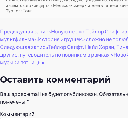
аншлагового концерта в Мэдисон-сквер-гарден в четверг веч
Тур Lost Tour...
Навигация
Предыдущая запись
Новую песню Тейлор Свифт из
мультфильма «История игрушек» сложно не полюб
по
Следующая запись
Тейлор Свифт, Найл Хоран, Тин
другие: путеводитель по новинкам в рамках «Ново
записям
музыки пятницы»
Оставить комментарий
Ваш адрес email не будет опубликован.
Обязательн
помечены
*
Комментарий