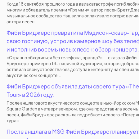
Когда 18 сентября прошлого года в авиакатастрофе погиб люб
многими обладатель премии «Грэмми», автор песен Бретт Дж
музыкальное сообщество Нэшвилла оплакивало потерю велик
автора песен...
Фиби Бриджерс превратила Мэдисон-сквер-гар
свою гостиную, устроив камерное шоу без теле
и исполнив восемь новых песен: обзор концерта.
«Странно обходиться без телефона, правда?» — сказала Фиби
Бриджерс примерно 18-тысячной аудитории, которая добров
оставила свои устройства без доступа к интернету на специал
акустическом концерте...
Фиби Бриджерс объявила даты своего тура «The
Tour» в 2026 году.
После аншлагового акустического концерта в нью-йоркском 
Square Garden в четверг вечером, где она представила восемь
песен, Фиби Бриджерс раскрыла подробности своего «Потеря
тура»...
После аншлага в MSG Фиби Бриджерс планирует