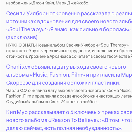
изображены Джон Кейл, Марк Джейкобс...
Сесили Уилборн откровенно рассказала о реал
источниках вдохновения для своего нового аль
«Soul Therapy»: «Я знаю, как сильно я боролась»
(эксклюзив)
НУЖНО ЗНАТЬ Новый альбом Сесили Уилборн «Soul Therapy»
отражает её путь через личные трудности, исцеление и обрете
стойкости. Уроженка Арканзаса сочетает в своем творчестве R
Charli xcx объявила дату выхода своего нового
альбома «Music, Fashion, Film» и пригласила Ма
Скорсезе для создания обложки пластинки.
Чарли XCX объявила дату выхода своего нового альбома Music,
Fashion, Film и привлекла к созданию обложки настоящих леген
Студийный альбом выйдет 24 июля на лейбле...
Кип Мур рассказывает о 5 ключевых треках сво
нового альбома «Reason To Believe»: «В том, что 
делаю сейчас, есть полная необузданность».