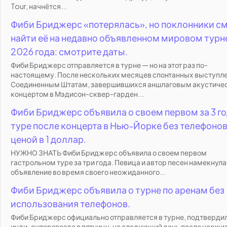
Tour, начнётся...
Фиби Бриджерс «потерялась», но поклонники с
найти её на недавно объявленном мировом турн
2026 года: смотрите даты.
Фиби Бриджерс отправляется в турне — но на этот раз по-
настоящему. После нескольких месяцев спонтанных выступле
Соединенным Штатам, завершившихся аншлаговым акустиче
концертом в Мэдисон-сквер-гарден...
Фиби Бриджерс объявила о своем первом за 3 г
туре после концерта в Нью-Йорке без телефонов
ценой в 1 доллар.
НУЖНО ЗНАТЬ Фиби Бриджерс объявила о своем первом
гастрольном туре за три года. Певица и автор песен намекнула 
объявление во время своего неожиданного...
Фиби Бриджерс объявила о турне по аренам без
использования телефонов.
Фиби Бриджерс официально отправляется в турне, подтверди
инди-суперзвезда в пятницу, на следующий день после неожи