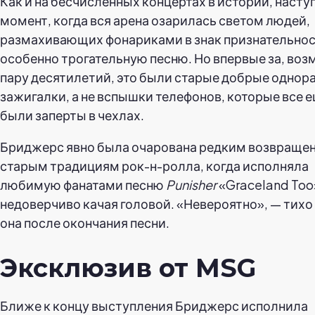
Как и на бесчисленных концертах в истории, насту
момент, когда вся арена озарилась светом людей,
размахивающих фонариками в знак признательнос
особенно трогательную песню. Но впервые за, воз
пару десятилетий, это были старые добрые однор
зажигалки, а не вспышки телефонов, которые все 
были заперты в чехлах.
Бриджерс явно была очарована редким возвраще
старым традициям рок-н-ролла, когда исполняла
любимую фанатами песню
Punisher
«Graceland Too
недоверчиво качая головой. «Невероятно», — тихо
она после окончания песни.
Эксклюзив от MSG
Ближе к концу выступления Бриджерс исполнила