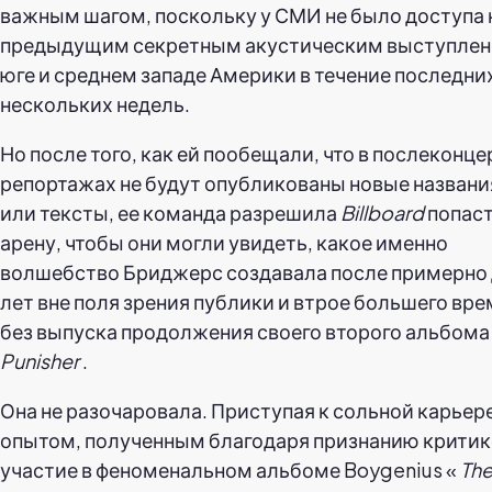
важным шагом, поскольку у СМИ не было доступа 
предыдущим секретным акустическим выступлен
юге и среднем западе Америки в течение последни
нескольких недель.
Но после того, как ей пообещали, что в послеконц
репортажах не будут опубликованы новые названи
или тексты, ее команда разрешила
Billboard
попаст
арену, чтобы они могли увидеть, какое именно
волшебство Бриджерс создавала после примерно
лет вне поля зрения публики и втрое большего вр
без выпуска продолжения своего второго альбома
Punisher
.
Она не разочаровала. Приступая к сольной карьере
опытом, полученным благодаря признанию критик
участие в феноменальном альбоме Boygenius «
Th