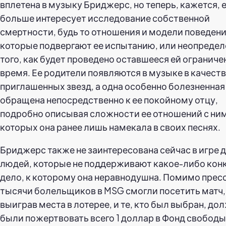
вплетена в музыку Бриджерс, но теперь, кажется, 
больше интересует исследование собственной
смертности, будь то отношения и модели поведени
которые подвергают ее испытанию, или неопреде
того, как будет проведено оставшееся ей ограниче
время. Ее родители появляются в музыке в качест
приглашенных звезд, а одна особенно болезненная
обращена непосредственно к ее покойному отцу,
подробно описывая сложности ее отношений с ним
которых она ранее лишь намекала в своих песнях.
Бриджерс также не заинтересована сейчас в игре 
людей, которые не поддерживают какое-либо кон
дело, к которому она неравнодушна. Помимо прес
тысячи болельщиков в MSG смогли посетить матч,
выиграв места в лотерее, и те, кто был выбран, до
были пожертвовать всего 1 доллар в Фонд свободы