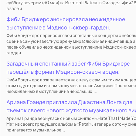
субботу вечером (30 мая) на Belmont Plateau в Филадельфии? 
в зале и...
Фиби Бриджерс анонсировала неожиданное
выступление в Мэдисон-сквер-гарден.
Фиби Бриджерс переносит свои спонтанные концерты с небол
сцен на самую известную арену мира: любимая инди-певица и
песен объявила о неожиданном выступлении в Мэдисон-скве
гарден...
Загадочный спонтанный забег Фиби Бриджерс
перешёл в формат Мэдисон-сквер-гарден.
Фиби Бриджерс возвращается на сцену с самым тихим концер
этом году в одном из самых шумных залов Америки. После ме
неожиданных выступлений на небольших,...
Ариана Гранде пригласила Джастина Лонга для
съемок своего нового жуткого музыкального ви
Ариана Гранде вернулась с новым синглом «Hate That I Made Y
Me» из своего грядущего альбома «Petal», и теперь к этому син
прилагается музыкальное...