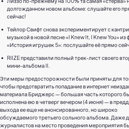
Лиззо по-прежнему на 100% та самая «стерва» 
долгожданном новом альбоме: слушайте его п
сейчас!
Тейлор Свифт снова экспериментирует с кантри
музыкой в новой песне «I Knew It, I Knew You» из
«История игрушек 5»: послушайте её прямо сей
RIIZE представили полный трек-лист своего вто
мини-альбома II.
Эти меры предосторожности были приняты для то
чтобы предотвратить попадание в интернет неизда
материала Бриджерс — большая часть которого б
исполнена ею в четверг вечером (4 июня) — в пред
выхода ее еще не анонсированного, но широко
обсуждаемого третьего сольного альбома. Даже 
журналистов на место проведения мероприятия б