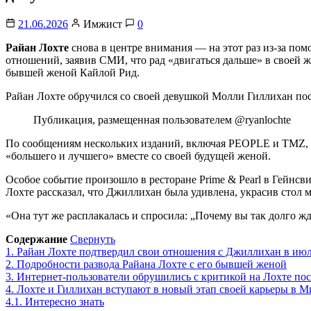
21.06.2026
Имжист
0
Райан Лохте
снова в центре внимания — на этот раз из-за по
отношений, заявив СМИ, что рад «двигаться дальше» в своей жи
бывшей женой Кайлой Рид.
Райан Лохте обручился со своей девушкой Молли Гиллихан по
Публикация, размещенная пользователем @ryanlochte
По сообщениям нескольких изданий, включая PEOPLE и TMZ, Ло
«большего и лучшего» вместе со своей будущей женой.
Особое событие произошло в ресторане Prime & Pearl в Гейнсв
Лохте рассказал, что Джиллихан была удивлена, украсив стол 
«Она тут же расплакалась и спросила: „Почему вы так долго жд
Содержание
Свернуть
1.
Райан Лохте подтвердил свои отношения с Джиллихан в июле
2.
Подробности развода Райана Лохте с его бывшей женой
3.
Интернет-пользователи обрушились с критикой на Лохте пос
4.
Лохте и Гиллихан вступают в новый этап своей карьеры в М
4.1.
Интересно знать