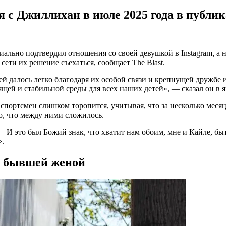
 с Джиллихан в июле 2025 года в публик
ально подтвердил отношения со своей девушкой в Instagram, а н
 сети их решение съехаться, сообщает The Blast.
ей далось легко благодаря их особой связи и крепнущей дружбе
ей и стабильной среды для всех наших детей», — сказал он в я
портсмен слишком торопится, учитывая, что за несколько месяце
го, что между ними сложилось.
 — И это был Божий знак, что хватит нам обоим, мне и Кайле, б
».
го бывшей женой