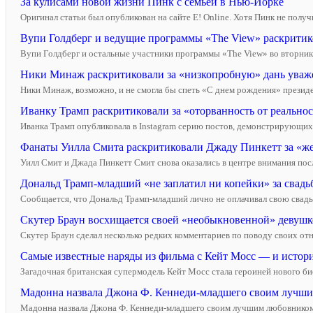
За кулисами новой жизни Пинк с семьей в Нью-Йорке
Оригинал статьи был опубликован на сайте E! Online. Хотя Пинк не получ
Вупи Голдберг и ведущие программы «The View» раскритик
Вупи Голдберг и остальные участники программы «The View» во вторник,
Ники Минаж раскритиковали за «низкопробную» дань уваже
Ники Минаж, возможно, и не смогла бы спеть «С днем рождения» президе
Иванку Трамп раскритиковали за «оторванность от реально
Иванка Трамп опубликовала в Instagram серию постов, демонстрирующих 
Фанаты Уилла Смита раскритиковали Джаду Пинкетт за «же
Уилл Смит и Джада Пинкетт Смит снова оказались в центре внимания посл
Дональд Трамп-младший «не заплатил ни копейки» за свадь
Сообщается, что Дональд Трамп-младший лично не оплачивал свою свадь
Скутер Браун восхищается своей «необыкновенной» девуш
Скутер Браун сделал несколько редких комментариев по поводу своих от
Самые известные наряды из фильма с Кейт Мосс — и истори
Загадочная британская супермодель Кейт Мосс стала героиней нового био
Мадонна назвала Джона Ф. Кеннеди-младшего своим лучши
Мадонна назвала Джона Ф. Кеннеди-младшего своим лучшим любовником з