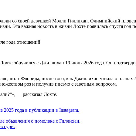
молвки со своей девушкой Молли Гиллихан. Олимпийский пловец 
зни. Эта важная новость в жизни Лохте появилась спустя год пос
сле года отношений.
хте обручился с Джиллихан 19 июня 2026 года. Он подтвердил 
илле, штат Флорида, после того, как Джиллихан узнала о планах
множеством роз и получив письмо с заветным вопросом.
али?“», — рассказал Лохте.
 2025 года в публикации в Instagram.
ле объявления о помолвке с Гиллихан.
иссури.