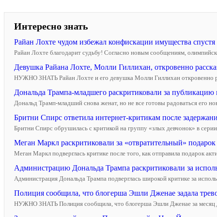
Интересно знать
Райан Лохте чудом избежал конфискации имущества спустя 
Райан Лохте благодарит судьбу! Согласно новым сообщениям, олимпийский
Девушка Райана Лохте, Молли Гиллихан, откровенно расска
НУЖНО ЗНАТЬ Райан Лохте и его девушка Молли Гиллихан откровенно расск
Дональда Трампа-младшего раскритиковали за публикацию в
Дональд Трамп-младший снова женат, но не все готовы радоваться его нов
Бритни Спирс ответила интернет-критикам после задержани
Бритни Спирс обрушилась с критикой на группу «злых девчонок» в серии по
Меган Маркл раскритиковали за «отвратительный» подарок
Меган Маркл подверглась критике после того, как отправила подарок акт
Администрацию Дональда Трампа раскритиковали за исполь
Администрация Дональда Трампа подверглась широкой критике за использ
Полиция сообщила, что блогерша Эшли Дженае задала трево
НУЖНО ЗНАТЬ Полиция сообщила, что блогерша Эшли Дженае за месяц до 