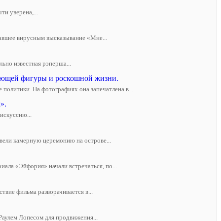
и уверена,...
тавшее вирусным высказывание «Мне...
ьно известная рэперша...
сающей фигуры и роскошной жизни.
политики. На фотографиях она запечатлена в...
».
искуссию...
вели камерную церемонию на острове...
ала «Эйфория» начали встречаться, по...
твие фильма разворачивается в...
аулем Лопесом для продвижения...