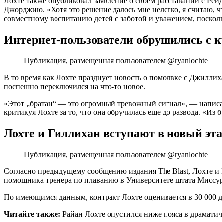
Лохте также опубликовал заявление о своем расставании с Рейд,
Джорджию. «Хотя это решение далось мне нелегко, я считаю, 
совместному воспитанию детей с заботой и уважением, поскол
Интернет-пользователи обрушились с к
Публикация, размещенная пользователем @ryanlochte
В то время как Лохте празднует новость о помолвке с Джиллих
поспешно переключился на что-то новое.
«Этот „братан“ — это огромный тревожный сигнал», — написал
критикуя Лохте за то, что она обручилась еще до развода. «Из
Лохте и Гиллихан вступают в новый эт
Публикация, размещенная пользователем @ryanlochte
Согласно предыдущему сообщению издания The Blast, Лохте и 
помощника тренера по плаванию в Университете штата Миссу
По имеющимся данным, контракт Лохте оценивается в 30 000 долл
Читайте также:
Райан Лохте опустился ниже пояса в драматич