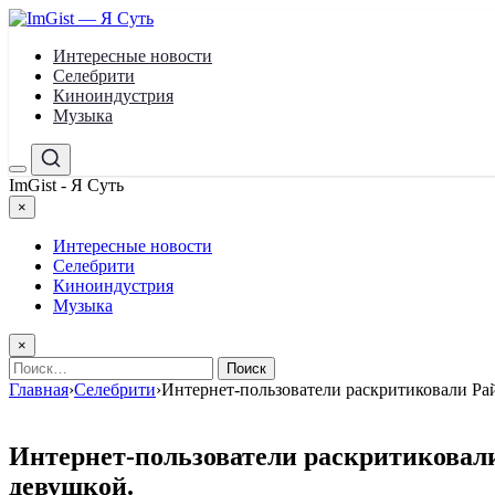
Перейти
к
Интересные новости
содержимому
Селебрити
Киноиндустрия
Музыка
Меню
Поиск
ImGist - Я Суть
×
Закрыть
меню
Интересные новости
Селебрити
Киноиндустрия
Музыка
×
Найти:
Главная
›
Селебрити
›
Интернет-пользователи раскритиковали Рай
Интернет-пользователи раскритиковали
девушкой.