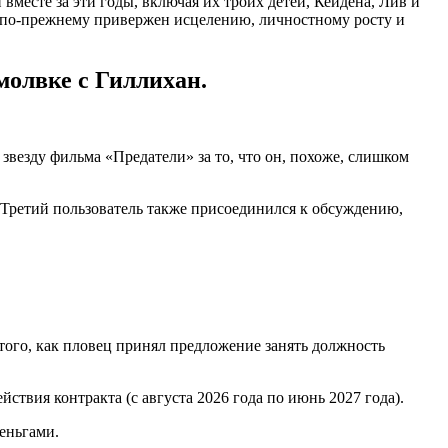
 вместе за эти годы, включая их троих детей, Кейдена, Лив и
Я по-прежнему привержен исцелению, личностному росту и
молвке с Гиллихан.
звезду фильма «Предатели» за то, что он, похоже, слишком
 Третий пользователь также присоединился к обсуждению,
того, как пловец принял предложение занять должность
йствия контракта (с августа 2026 года по июнь 2027 года).
еньгами.