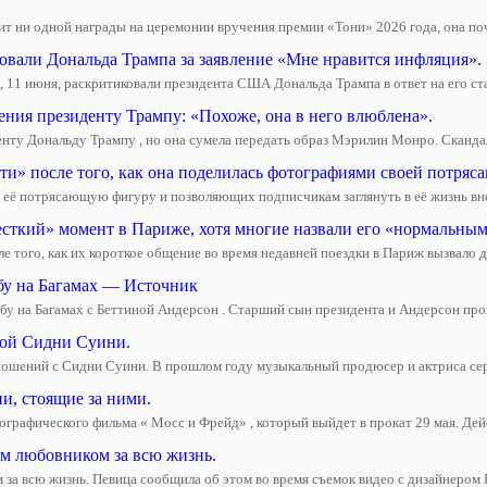
ит ни одной награды на церемонии вручения премии «Тони» 2026 года, она почт
овали Дональда Трампа за заявление «Мне нравится инфляция».
 11 июня, раскритиковали президента США Дональда Трампа в ответ на его с
ния президенту Трампу: «Похоже, она в него влюблена».
нту Дональду Трампу , но она сумела передать образ Мэрилин Монро. Скандал
сти» после того, как она поделилась фотографиями своей потря
её потрясающую фигуру и позволяющих подписчикам заглянуть в её жизнь вне 
сткий» момент в Париже, хотя многие назвали его «нормальным
е того, как их короткое общение во время недавней поездки в Париж вызвало д
бу на Багамах — Источник
бу на Багамах с Беттиной Андерсон . Старший сын президента и Андерсон про
кой Сидни Суини.
ношений с Сидни Суини. В прошлом году музыкальный продюсер и актриса сери
и, стоящие за ними.
графического фильма « Мосс и Фрейд» , который выйдет в прокат 29 мая. Дейс
м любовником за всю жизнь.
а всю жизнь. Певица сообщила об этом во время съемок видео с дизайнером Р