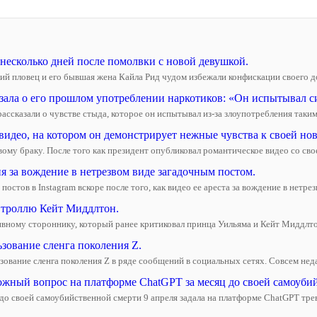
несколько дней после помолвки с новой девушкой.
 пловец и его бывшая жена Кайла Рид чудом избежали конфискации своего дом
зала о его прошлом употреблении наркотиков: «Он испытывал си
азали о чувстве стыда, которое он испытывал из-за злоупотребления такими 
идео, на котором он демонстрирует нежные чувства к своей нов
ому браку. После того как президент опубликовал романтическое видео со свое
я за вождение в нетрезвом виде загадочным постом.
стов в Instagram вскоре после того, как видео ее ареста за вождение в нетрезв
 троллю Кейт Миддлтон.
ивному стороннику, который ранее критиковал принца Уильяма и Кейт Миддлтон 
зование сленга поколения Z.
ование сленга поколения Z в ряде сообщений в социальных сетях. Совсем неда
жный вопрос на платформе ChatGPT за месяц до своей самоубий
своей самоубийственной смерти 9 апреля задала на платформе ChatGPT трево