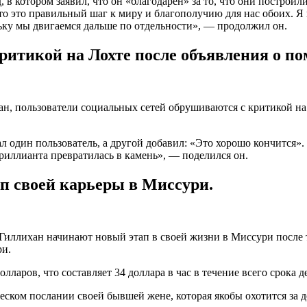
 в котором заявил, что он «благодарен» за то, что они построили
что это правильный шаг к миру и благополучию для нас обоих. 
ьку мы двигаемся дальше по отдельности», — продолжил он.
ритикой на Лохте после объявления о по
ан, пользователи социальных сетей обрушиваются с критикой на 
 один пользователь, а другой добавил: «Это хорошо кончится».
 бриллианта превратилась в камень», — поделился он.
ап своей карьеры в Миссури.
Гиллихан начинают новый этап в своей жизни в Миссури после 
ри.
аров, что составляет 34 доллара в час в течение всего срока де
еском послании своей бывшей жене, которая якобы охотится за д