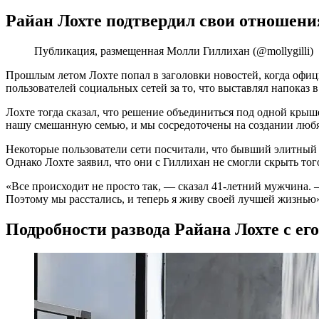
Райан Лохте подтвердил свои отношения
Публикация, размещенная Молли Гиллихан (@mollygilli)
Прошлым летом Лохте попал в заголовки новостей, когда офици
пользователей социальных сетей за то, что выставлял напоказ в
Лохте тогда сказал, что решение объединиться под одной крыш
нашу смешанную семью, и мы сосредоточены на создании любящ
Некоторые пользователи сети посчитали, что бывший элитный с
Однако Лохте заявил, что они с Гиллихан не смогли скрыть то
«Все происходит не просто так, — сказал 41-летний мужчина.
Поэтому мы расстались, и теперь я живу своей лучшей жизнью
Подробности развода Райана Лохте с е