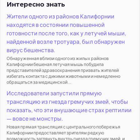
Интересно знать
Жители одного из районов Калифорнии
находятся в состоянии повышенной
готовности после того, как у летучей мыши,
найденной возле тротуара, был обнаружен
вирус бешенства.
Обнаруженная вблизи одного из жилых районов
Калифорнии бешеная летучая мышь побудила
представителей здравоохранения призвать жителей
избегать контакта с дикими животными и немедленно
обращаться за медицинской...
Исследователи запустили прямую
трансляцию из гнезда гремучих змей, чтобы
показать, что эти внушающие страх рептилии
— вовсе не монстры.
Новая прямая трансляция с центрального побережья
Калифорнии предоставляет зрителям редкую
возможность заглянуть внутрь гнезда гремучих змей, и