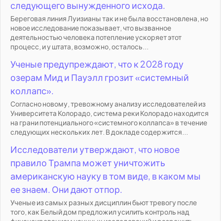
следующего вынужденного исхода.
Береговая линия Луизианы так и не была восстановлена, но
новое исследование показывает, что вызванное
деятельностью человека потепление ускоряет этот
процесс, и у штата, возможно, осталось...
Ученые предупреждают, что к 2028 году
озерам Мид и Пауэлл грозит «системный
коллапс».
Согласно новому, тревожному анализу исследователей из
Университета Колорадо, система реки Колорадо находится
на грани потенциального «системного коллапса» в течение
следующих нескольких лет. В докладе содержится...
Исследователи утверждают, что новое
правило Трампа может уничтожить
американскую науку в том виде, в каком мы
ее знаем. Они дают отпор.
Ученые из самых разных дисциплин бьют тревогу после
того, как Белый дом предложил усилить контроль над