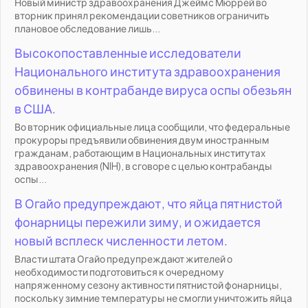
Новый министр здравоохранения Джеймс Мюррей во
вторник принял рекомендации советников ограничить
плановое обследование лишь...
Высокопоставленные исследователи
Национального института здравоохранения
обвинены в контрабанде вируса оспы обезьян
в США.
Во вторник официальные лица сообщили, что федеральные
прокуроры предъявили обвинения двум иностранным
гражданам, работающим в Национальных институтах
здравоохранения (NIH), в сговоре с целью контрабанды
оспы...
В Огайо предупреждают, что яйца пятнистой
фонарницы пережили зиму, и ожидается
новый всплеск численности летом.
Власти штата Огайо предупреждают жителей о
необходимости подготовиться к очередному
напряженному сезону активности пятнистой фонарницы,
поскольку зимние температуры не смогли уничтожить яйца