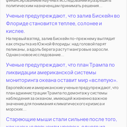
финансированием научных исследований и разрешить
политическим назначенцам принимать решения...
Ученые предупреждают, что залив Бискейн во
Флориде становится теплее, солонее и
кислее.
На первый взгляд, залив Бискейн по-прежнему выглядит
как открытка из Южной Флориды: над головой парят
пеликаны, а вдоль берега растут мангровые заросли.
Однако новое исследование...
Ученые предупреждают, что план Трампа по
ликвидации американской системы
мониторинга океана оставит мир «вслепую».
Европейские и американские ученые предупреждают, что
план администрации Трампа по демонтажу системы
наблюдения за океаном, имеющей жизненно важное
значение для понимания климатического кризиса и
морских...
Стареющие мыши стали сильнее после того,
как ученые повысили уровень одного из