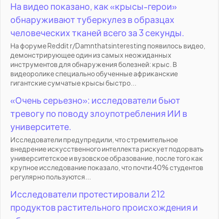
На видео показано, как «крысы-герои»
обнаруживают туберкулез в образцах
человеческих тканей всего за 3 секунды.
На форуме Reddit r/Damnthatsinteresting появилось видео,
демонстрирующее один из самых неожиданных
инструментов для обнаружения болезней: крыс. В
видеоролике специально обученные африканские
гигантские сумчатые крысы быстро...
«Очень серьезно»: исследователи бьют
тревогу по поводу злоупотребления ИИ в
университете.
Исследователи предупредили, что стремительное
внедрение искусственного интеллекта рискует подорвать
университетское и вузовское образование, после того как
крупное исследование показало, что почти 40% студентов
регулярно пользуются...
Исследователи протестировали 212
продуктов растительного происхождения и