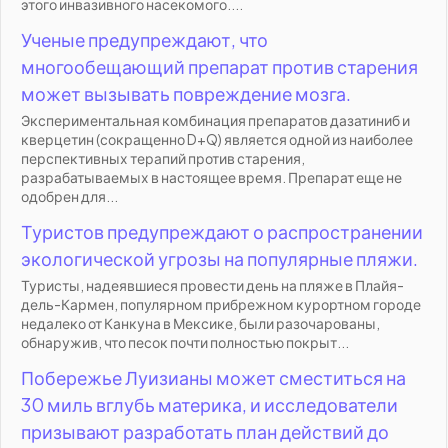
этого инвазивного насекомого....
Ученые предупреждают, что
многообещающий препарат против старения
может вызывать повреждение мозга.
Экспериментальная комбинация препаратов дазатиниб и
кверцетин (сокращенно D+Q) является одной из наиболее
перспективных терапий против старения,
разрабатываемых в настоящее время. Препарат еще не
одобрен для...
Туристов предупреждают о распространении
экологической угрозы на популярные пляжи.
Туристы, надеявшиеся провести день на пляже в Плайя-
дель-Кармен, популярном прибрежном курортном городе
недалеко от Канкуна в Мексике, были разочарованы,
обнаружив, что песок почти полностью покрыт...
Побережье Луизианы может сместиться на
30 миль вглубь материка, и исследователи
призывают разработать план действий до