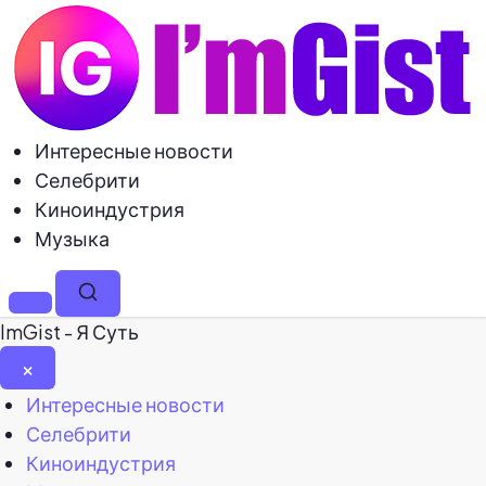
Интересные новости
Селебрити
Киноиндустрия
Музыка
Меню
Поиск
ImGist - Я Суть
×
Закрыть
Интересные новости
меню
Селебрити
Киноиндустрия