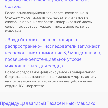
белков.
Белок, помогающий контролировать воспаление, в
будущем может указать исследователям на новые
способы смягчения слабости и потери костной массы,
связанных со старением, хотя пока доказательства
получены...
«Воздействие на человека широко
распространено»: исследователи запускают
исследование стоимостью 3,3 млн долларов,
посвященное потенциальной угрозе
микропластика для сердца.
Новое исследование, финансируемое из федерального
бюджета, вновь привлекает внимание к микропластику —
на этот раз в связи с его возможным воздействием на
сердце. В Университете...
Навигация
Предыдущая запись
В Техасе и Нью-Мексико