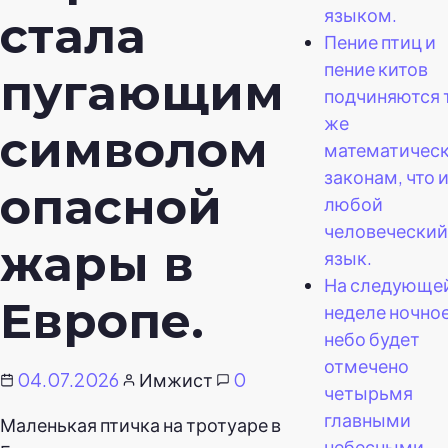
языком.
стала
Пение птиц и
пение китов
пугающим
подчиняются 
же
символом
математичес
законам, что 
опасной
любой
человеческий
жары в
язык.
На следующе
Европе.
неделе ночно
небо будет
отмечено
04.07.2026
Имжист
0
четырьмя
главными
Маленькая птичка на тротуаре в
небесными