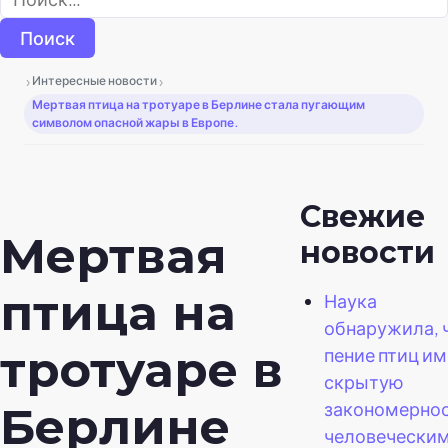
›
›
Интересные новости
Мертвая птица на тротуаре в Берлине стала пугающим
символом опасной жары в Европе.
Свежие
Мертвая
новости
птица на
Наука
обнаружила, 
тротуаре в
пение птиц и
скрытую
закономернос
Берлине
человечески