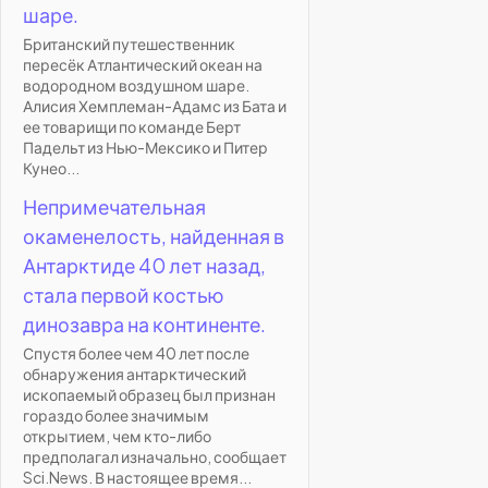
шаре.
Британский путешественник
пересёк Атлантический океан на
водородном воздушном шаре.
Алисия Хемплеман-Адамс из Бата и
ее товарищи по команде Берт
Падельт из Нью-Мексико и Питер
Кунео...
Непримечательная
окаменелость, найденная в
Антарктиде 40 лет назад,
стала первой костью
динозавра на континенте.
Спустя более чем 40 лет после
обнаружения антарктический
ископаемый образец был признан
гораздо более значимым
открытием, чем кто-либо
предполагал изначально, сообщает
Sci.News. В настоящее время...