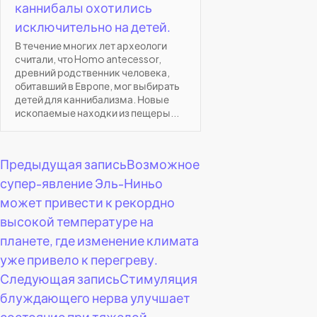
каннибалы охотились
исключительно на детей.
В течение многих лет археологи
считали, что Homo antecessor,
древний родственник человека,
обитавший в Европе, мог выбирать
детей для каннибализма. Новые
ископаемые находки из пещеры...
Навигация
Предыдущая запись
Возможное
супер-явление Эль-Ниньо
по
может привести к рекордно
высокой температуре на
записям
планете, где изменение климата
уже привело к перегреву.
Следующая запись
Стимуляция
блуждающего нерва улучшает
состояние при тяжелой