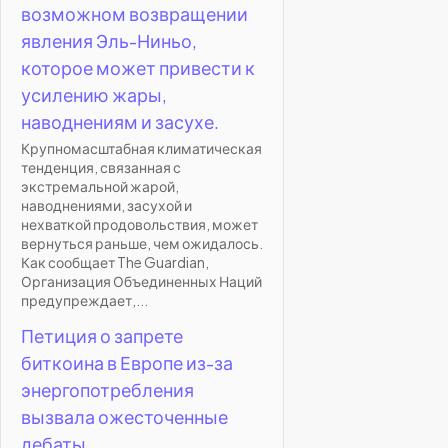
возможном возвращении
явления Эль-Ниньо,
которое может привести к
усилению жары,
наводнениям и засухе.
Крупномасштабная климатическая
тенденция, связанная с
экстремальной жарой,
наводнениями, засухой и
нехваткой продовольствия, может
вернуться раньше, чем ожидалось.
Как сообщает The Guardian,
Организация Объединенных Наций
предупреждает,...
Петиция о запрете
биткоина в Европе из-за
энергопотребления
вызвала ожесточенные
дебаты.