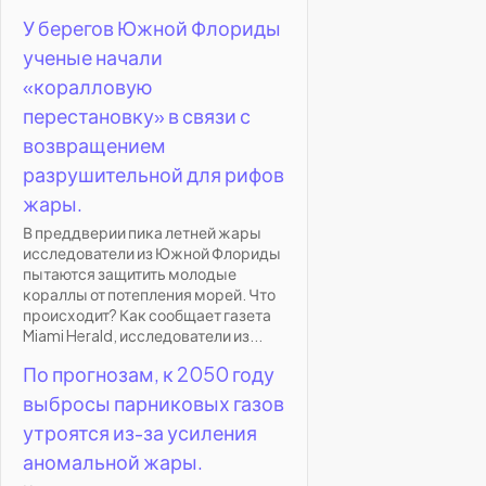
У берегов Южной Флориды
ученые начали
«коралловую
перестановку» в связи с
возвращением
разрушительной для рифов
жары.
В преддверии пика летней жары
исследователи из Южной Флориды
пытаются защитить молодые
кораллы от потепления морей. Что
происходит? Как сообщает газета
Miami Herald, исследователи из...
По прогнозам, к 2050 году
выбросы парниковых газов
утроятся из-за усиления
аномальной жары.