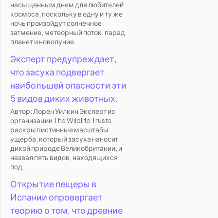
насыщенным днем для любителей
космоса, поскольку в одну и ту же
ночь произойдут солнечное
затмение, метеорный поток, парад
планет и новолуние....
Эксперт предупреждает,
что засуха подвергает
наибольшей опасности эти
5 видов диких животных.
Автор: Лорен Уилкин Эксперт из
организации The Wildlife Trusts
раскрыл истинные масштабы
ущерба, который засуха наносит
дикой природе Великобритании, и
назвал пять видов, находящихся
под...
Открытие пещеры в
Испании опровергает
теорию о том, что древние