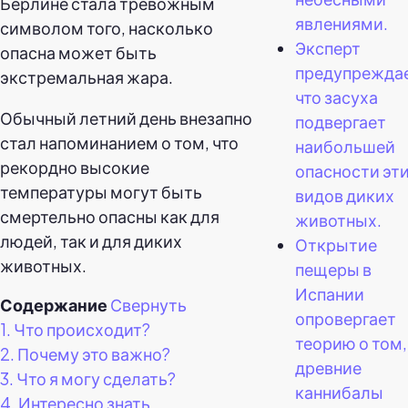
Берлине стала тревожным
явлениями.
символом того, насколько
Эксперт
опасна может быть
предупреждае
экстремальная жара.
что засуха
Обычный летний день внезапно
подвергает
стал напоминанием о том, что
наибольшей
рекордно высокие
опасности эти
температуры могут быть
видов диких
смертельно опасны как для
животных.
людей, так и для диких
Открытие
животных.
пещеры в
Испании
Содержание
Свернуть
опровергает
1.
Что происходит?
теорию о том,
2.
Почему это важно?
древние
3.
Что я могу сделать?
каннибалы
4.
Интересно знать