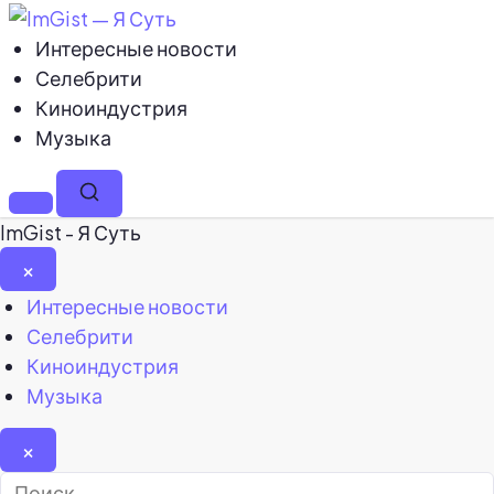
Интересные новости
Селебрити
Киноиндустрия
Музыка
Меню
Поиск
ImGist - Я Суть
×
Закрыть
Интересные новости
меню
Селебрити
Киноиндустрия
Музыка
×
Найти: