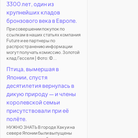
3300 лет, один из
крупнейших кладов
бронзового века в Европе.
При совершении покупок по
ссылкам в наших статьях компания
Future и ее партнеры по
распространению информации
могут получать комиссию. Золотой
клад Гесселя | Фото: ©...
Птица, вымершая в
Японии, спустя
десятилетия вернулась в
дикую природу — и члены
королевской семьи
присутствовали при её
полёте.
НУЖНО ЗНАТЬ В городе Хакуи на
севере Японии были выпущены