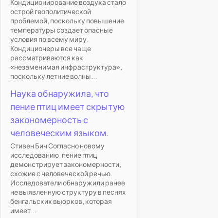
Кондиционирование воздуха стало
острой геополитической
проблемой, поскольку повышение
температуры создает опасные
условия по всему миру.
Кондиционеры все чаще
рассматриваются как
«незаменимая инфраструктура»,
поскольку летние волны...
Наука обнаружила, что
пение птиц имеет скрытую
закономерность с
человеческим языком.
Стивен Бич Согласно новому
исследованию, пение птиц
демонстрирует закономерности,
схожие с человеческой речью.
Исследователи обнаружили ранее
не выявленную структуру в песнях
бенгальских вьюрков, которая
имеет...