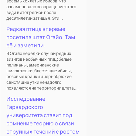
восемь хохлатых ибисов, что
ознаменовало возвращение этого
вида в этот регион после
десятилетий затишья. Эти...
Редкая птица впервые
посетила штат Огайо. Там
её и заметили.
В Огайо нередки случаи редких
визитов необычных птиц: белые
пеликаны, американские
шилоклювки, блестящие ибисы,
розовые крачки и чернобрюхие
свистящие утки ненадолго
появляются на территории штата....
Исследование
Гарвардского
университета ставит под
сомнение теорию о связи
струйных течений с ростом