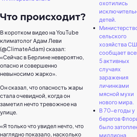
охотились
исключительн
Что происходит?
детей.
Министерств
В коротком видео на YouTube
сельского
климатолог Адам Леви
хозяйства С
(@ClimateAdam) сказал:
сообщает все
«Сейчас в Берлине невероятно,
5 активных
опасно и совершенно
случаях
невыносимо жарко».
заражения
личинками
Он сказал, что опасность жары
мясной мухи
стала очевидной, когда он
нового мира.
заметил нечто тревожное на
В 70-е годы у
улице.
берегов Фло
«Я только что увидел нечто, что
было затопле
наглядно показало, насколько
миллиона