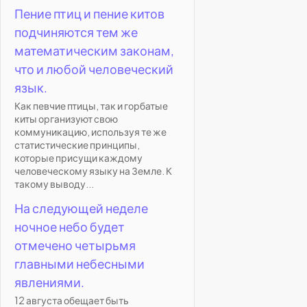
Пение птиц и пение китов
подчиняются тем же
математическим законам,
что и любой человеческий
язык.
Как певчие птицы, так и горбатые
киты организуют свою
коммуникацию, используя те же
статистические принципы,
которые присущи каждому
человеческому языку на Земле. К
такому выводу...
На следующей неделе
ночное небо будет
отмечено четырьмя
главными небесными
явлениями.
12 августа обещает быть