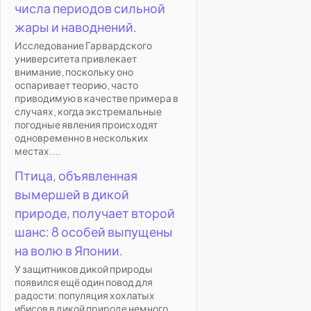
числа периодов сильной
жары и наводнений.
Исследование Гарвардского
университета привлекает
внимание, поскольку оно
оспаривает теорию, часто
приводимую в качестве примера в
случаях, когда экстремальные
погодные явления происходят
одновременно в нескольких
местах....
Птица, объявленная
вымершей в дикой
природе, получает второй
шанс: 8 особей выпущены
на волю в Японии.
У защитников дикой природы
появился ещё один повод для
радости: популяция хохлатых
ибисов в дикой природе немного