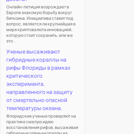
Онлайн-петиция возрождает в
Европе знакомую борьбу вокруг
биткоина. Инициатива ставит под
вопрос, является ли крупнейшая в
мире криптовалюта инновацией,
которую стоит сохранить, или же
это...
Ученые высаживают
гибридные кораллы на
рифы Флориды в рамках
критического
эксперимента,
направленного на защиту
от смертельно опасной
температуры океана.
Флоридские ученые проверяют на
практике смелую идею
восстановления рифов, высаживая
гибридные оленьи кораллы на