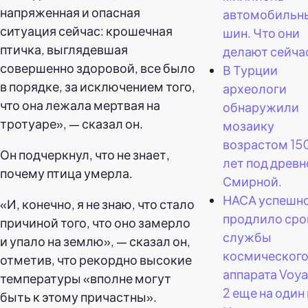
напряженная и опасная
автомобильн
ситуация сейчас: крошечная
шин. Что они
птичка, выглядевшая
делают сейча
совершенно здоровой, все было
В Турции
в порядке, за исключением того,
археологи
что она лежала мертвая на
обнаружили
тротуаре», — сказал он.
мозаику
возрастом 15
Он подчеркнул, что не знает,
лет под древн
почему птица умерла.
Смирной.
НАСА успешн
«И, конечно, я не знаю, что стало
продлило сро
причиной того, что оно замерло
службы
и упало на землю», — сказал он,
космическог
отметив, что рекордно высокие
аппарата Voy
температуры «вполне могут
2 еще на один 
быть к этому причастны».