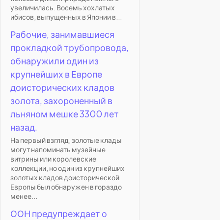
увеличилась. Восемь хохлатых
ибисов, выпущенных в Японии в...
Рабочие, занимавшиеся
прокладкой трубопровода,
обнаружили один из
крупнейших в Европе
доисторических кладов
золота, захороненный в
льняном мешке 3300 лет
назад.
На первый взгляд, золотые клады
могут напоминать музейные
витрины или королевские
коллекции, но один из крупнейших
золотых кладов доисторической
Европы был обнаружен в гораздо
менее...
ООН предупреждает о