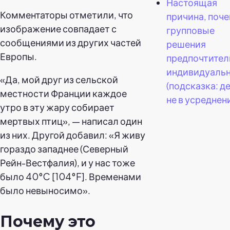
Настоящая
Комментаторы отметили, что
причина, поч
изображение совпадает с
групповые
сообщениями из других частей
решения
Европы.
предпочтител
индивидуаль
«Да, мой друг из сельской
(подсказка: д
местности Франции каждое
не в усреднени
утро в эту жару собирает
мертвых птиц», — написал один
из них. Другой добавил: «Я живу
гораздо западнее (Северный
Рейн-Вестфалия), и у нас тоже
было 40°C [104°F]. Временами
было невыносимо».
Почему это