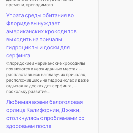
времени, проводимого...
Утрата среды обитания во
Флориде вынуждает
американских крокодилов
выходить на причалы,
гидроциклы и доски для
серфинга.
Флоридские американские крокодилы
появляются в неожиданных местах —
распластавшись на плавучих причалах,
расположившись на гидроциклах и даже
отдыхая на досках для серфинга, —
поскольку развитие...
Любимая всеми белоголовая
орлица Калифорнии, Джеки,
столкнулась с проблемами со
здоровьем после