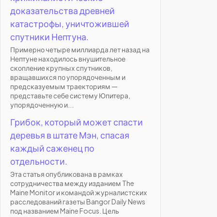
доказательства древней
катастрофы, уничтожившей
спутники Нептуна.
Примерно четыре миллиарда лет назад на
Нептуне находилось внушительное
скопление крупных спутников,
вращавшихся по упорядоченным и
предсказуемым траекториям —
представьте себе систему Юпитера,
упорядоченную и...
Грибок, который может спасти
деревья в штате Мэн, спасая
каждый саженец по
отдельности.
Эта статья опубликована в рамках
сотрудничества между изданием The
Maine Monitor и командой журналистских
расследований газеты Bangor Daily News
под названием Maine Focus. Цель