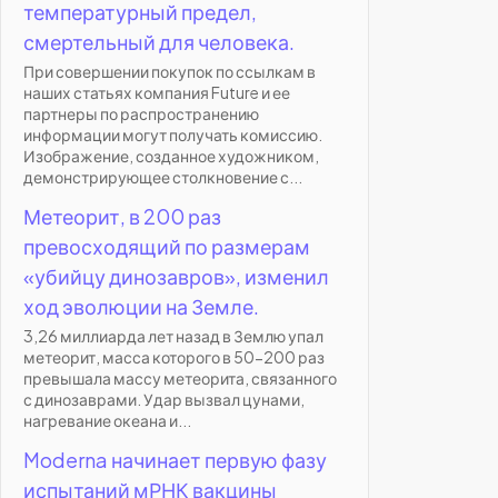
температурный предел,
смертельный для человека.
При совершении покупок по ссылкам в
наших статьях компания Future и ее
партнеры по распространению
информации могут получать комиссию.
Изображение, созданное художником,
демонстрирующее столкновение с...
Метеорит, в 200 раз
превосходящий по размерам
«убийцу динозавров», изменил
ход эволюции на Земле.
3,26 миллиарда лет назад в Землю упал
метеорит, масса которого в 50-200 раз
превышала массу метеорита, связанного
с динозаврами. Удар вызвал цунами,
нагревание океана и...
Moderna начинает первую фазу
испытаний мРНК вакцины