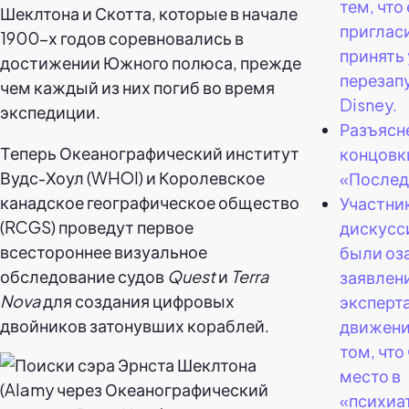
тем, что 
Шеклтона и Скотта, которые в начале
приглас
1900-х годов соревновались в
принять 
достижении Южного полюса, прежде
перезап
чем каждый из них погиб во время
Disney.
экспедиции.
Разъясн
Теперь Океанографический институт
концовк
Вудс-Хоул (WHOI) и Королевское
«Послед
канадское географическое общество
Участни
(RCGS) проведут первое
дискусс
всестороннее визуальное
были оз
обследование судов
Quest
и
Terra
заявлен
Nova
для создания цифровых
эксперта
двойников затонувших кораблей.
движени
том, что
место в
«психиа