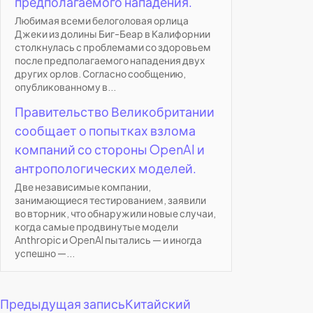
предполагаемого нападения.
Любимая всеми белоголовая орлица
Джеки из долины Биг-Беар в Калифорнии
столкнулась с проблемами со здоровьем
после предполагаемого нападения двух
других орлов. Согласно сообщению,
опубликованному в...
Правительство Великобритании
сообщает о попытках взлома
компаний со стороны OpenAI и
антропологических моделей.
Две независимые компании,
занимающиеся тестированием, заявили
во вторник, что обнаружили новые случаи,
когда самые продвинутые модели
Anthropic и OpenAI пытались — и иногда
успешно —...
Навигация
Предыдущая запись
Китайский