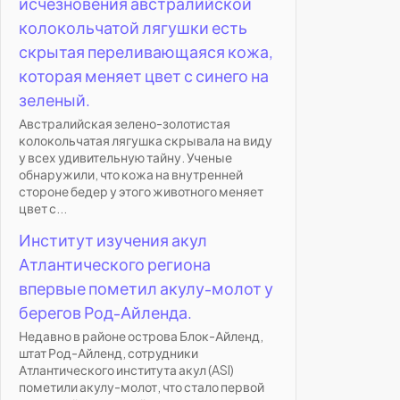
исчезновения австралийской
колокольчатой лягушки есть
скрытая переливающаяся кожа,
которая меняет цвет с синего на
зеленый.
Австралийская зелено-золотистая
колокольчатая лягушка скрывала на виду
у всех удивительную тайну. Ученые
обнаружили, что кожа на внутренней
стороне бедер у этого животного меняет
цвет с...
Институт изучения акул
Атлантического региона
впервые пометил акулу-молот у
берегов Род-Айленда.
Недавно в районе острова Блок-Айленд,
штат Род-Айленд, сотрудники
Атлантического института акул (ASI)
пометили акулу-молот, что стало первой