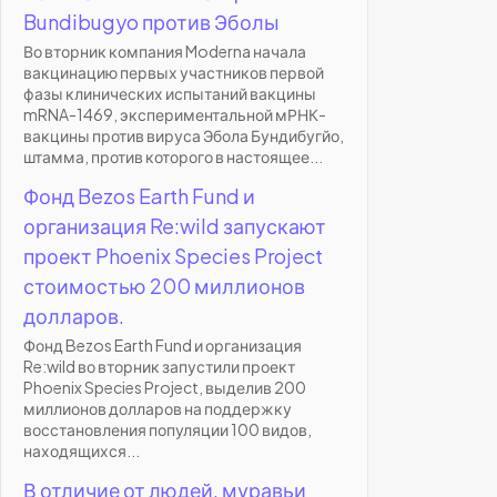
Bundibugyo против Эболы
Во вторник компания Moderna начала
вакцинацию первых участников первой
фазы клинических испытаний вакцины
mRNA-1469, экспериментальной мРНК-
вакцины против вируса Эбола Бундибугйо,
штамма, против которого в настоящее...
Фонд Bezos Earth Fund и
организация Re:wild запускают
проект Phoenix Species Project
стоимостью 200 миллионов
долларов.
Фонд Bezos Earth Fund и организация
Re:wild во вторник запустили проект
Phoenix Species Project, выделив 200
миллионов долларов на поддержку
восстановления популяции 100 видов,
находящихся...
В отличие от людей, муравьи