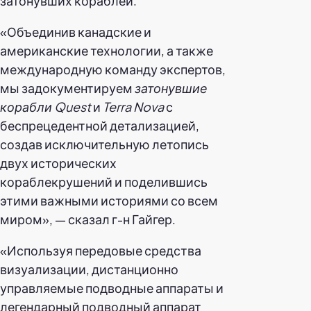
затонувших кораблей.
«Объединив канадские и
американские технологии, а также
международную команду экспертов,
мы задокументируем
затонувшие
корабли Quest
и
Terra Nova
с
беспрецедентной детализацией,
создав исключительную летопись
двух исторических
кораблекрушений и поделившись
этими важными историями со всем
миром», — сказал г-н Гайгер.
«Используя передовые средства
визуализации, дистанционно
управляемые подводные аппараты и
легендарный подводный аппарат