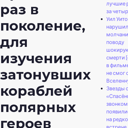
лучшие 
раз в
за четыр
Уил Уито
поколение,
наруши
молчани
для
поводу
шокиру
изучения
смерти 
в фильм
затонувших
не смог 
Вселенн
кораблей
Звезды 
«Спасён
полярных
звонком
появили
героев
на редк
встрече.