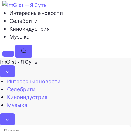
Интересные новости
Селебрити
Киноиндустрия
Музыка
Меню
Поиск
ImGist - Я Суть
×
Закрыть
Интересные новости
меню
Селебрити
Киноиндустрия
Музыка
×
Найти: