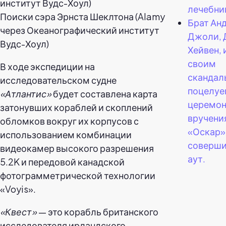
лечебни
Поиски сэра Эрнста Шеклтона (Alamy
Брат Ан
через Океанографический институт
Джоли,
Вудс-Хоул)
Хейвен,
своим
В ходе экспедиции на
сканда
исследовательском судне
поцелуе
«Атлантис»
будет составлена карта
церемо
затонувших кораблей и скоплений
вручени
обломков вокруг их корпусов с
«Оскар»
использованием комбинации
соверши
видеокамер высокого разрешения
аут.
5.2K и передовой канадской
фотограмметрической технологии
«Voyis».
«Квест»
— это корабль британского
исследователя ирландского