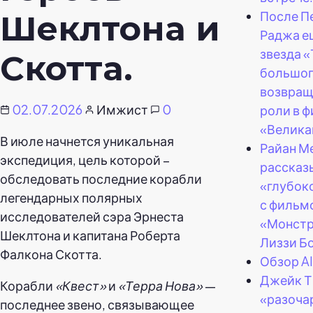
После П
Шеклтона и
Раджа е
звезда 
Скотта.
большог
возвращ
02.07.2026
Имжист
0
роли в 
«Велика
В июле начнется уникальная
Райан М
экспедиция, цель которой –
рассказ
обследовать последние корабли
«глубок
легендарных полярных
с фильм
исследователей сэра Эрнеста
«Монстр
Шеклтона и капитана Роберта
Лиззи Б
Фалкона Скотта.
Обзор Al
Джейк Т
Корабли
«Квест»
и
«Терра Нова»
—
«разоча
последнее звено, связывающее