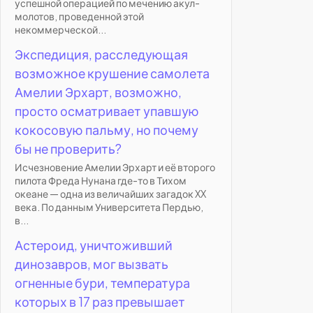
успешной операцией по мечению акул-
молотов, проведенной этой
некоммерческой...
Экспедиция, расследующая
возможное крушение самолета
Амелии Эрхарт, возможно,
просто осматривает упавшую
кокосовую пальму, но почему
бы не проверить?
Исчезновение Амелии Эрхарт и её второго
пилота Фреда Нунана где-то в Тихом
океане — одна из величайших загадок XX
века. По данным Университета Пердью,
в...
Астероид, уничтоживший
динозавров, мог вызвать
огненные бури, температура
которых в 17 раз превышает