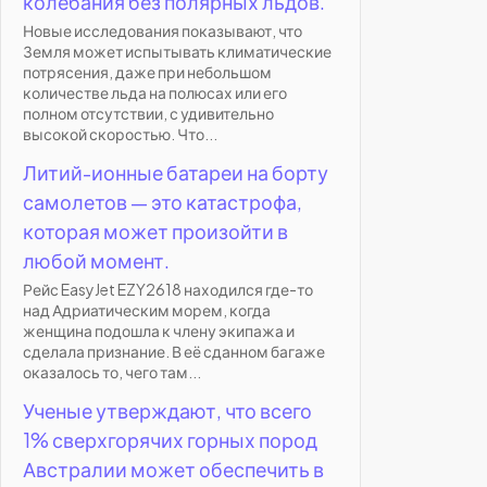
колебания без полярных льдов.
Новые исследования показывают, что
Земля может испытывать климатические
потрясения, даже при небольшом
количестве льда на полюсах или его
полном отсутствии, с удивительно
высокой скоростью. Что...
Литий-ионные батареи на борту
самолетов — это катастрофа,
которая может произойти в
любой момент.
Рейс EasyJet EZY2618 находился где-то
над Адриатическим морем, когда
женщина подошла к члену экипажа и
сделала признание. В её сданном багаже
оказалось то, чего там...
Ученые утверждают, что всего
1% сверхгорячих горных пород
Австралии может обеспечить в