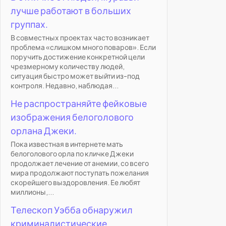
лучше работают в больших
группах.
В совместных проектах часто возникает
проблема «слишком много поваров». Если
поручить достижение конкретной цели
чрезмерному количеству людей,
ситуация быстро может выйти из-под
контроля. Недавно, наблюдая...
Не распространяйте фейковые
изображения белоголового
орлана Джеки.
Пока известная в интернете мать
белоголового орла по кличке Джеки
продолжает лечение от анемии, со всего
мира продолжают поступать пожелания
скорейшего выздоровления. Ее любят
миллионы,...
Телескоп Уэбба обнаружил
криминалистические