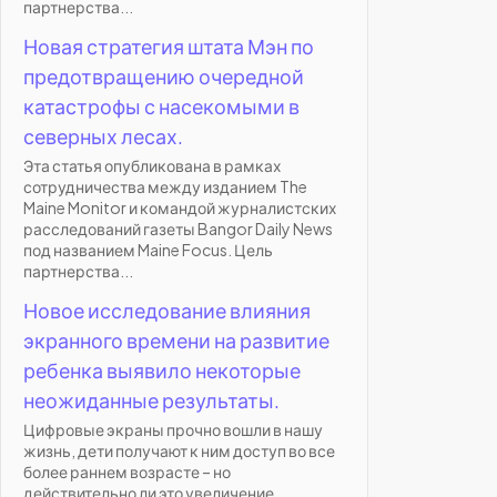
партнерства...
Новая стратегия штата Мэн по
предотвращению очередной
катастрофы с насекомыми в
северных лесах.
Эта статья опубликована в рамках
сотрудничества между изданием The
Maine Monitor и командой журналистских
расследований газеты Bangor Daily News
под названием Maine Focus. Цель
партнерства...
Новое исследование влияния
экранного времени на развитие
ребенка выявило некоторые
неожиданные результаты.
Цифровые экраны прочно вошли в нашу
жизнь, дети получают к ним доступ во все
более раннем возрасте – но
действительно ли это увеличение