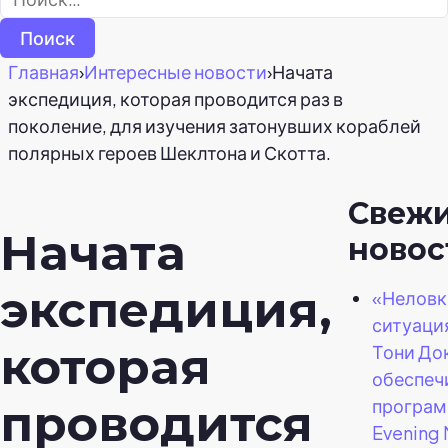
Главная
›
Интересные новости
›
Начата
экспедиция, которая проводится раз в
поколение, для изучения затонувших кораблей
полярных героев Шеклтона и Скотта.
Свеж
Начата
новос
экспедиция,
«Неловк
ситуаци
которая
Тони До
обеспеч
програм
проводится
Evening